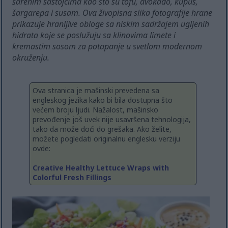
šarenim sastojcima kao što su tofu, avokado, kupus,
šargarepa i susam. Ova živopisna slika fotografije hrane
prikazuje hranljive obloge sa niskim sadržajem ugljenih
hidrata koje se poslužuju sa klinovima limete i
kremastim sosom za potapanje u svetlom modernom
okruženju.
Ova stranica je mašinski prevedena sa
engleskog jezika kako bi bila dostupna što
većem broju ljudi. Nažalost, mašinsko
prevođenje još uvek nije usavršena tehnologija,
tako da može doći do grešaka. Ako želite,
možete pogledati originalnu englesku verziju
ovde:
Creative Healthy Lettuce Wraps with
Colorful Fresh Fillings