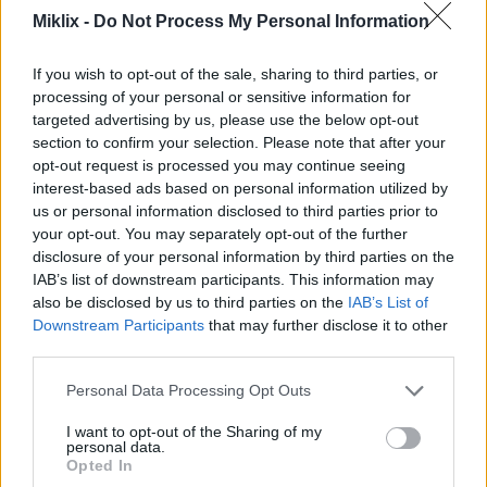
Miklix -
Do Not Process My Personal Information
Ekstra velika veličina
(6,144 x 4,096)
AVIF
(426 KB)
If you wish to opt-out of the sale, sharing to third parties, or
WebP
(1.4 MB)
processing of your personal or sensitive information for
JPEG
(4.1 MB)
targeted advertising by us, please use the below opt-out
section to confirm your selection. Please note that after your
opt-out request is processed you may continue seeing
Komično velika veličina
(1,048,576 x
interest-based ads based on personal information utilized by
699,051)
us or personal information disclosed to third parties prior to
your opt-out. You may separately opt-out of the further
Još uvek otpremljujem... ;-)
disclosure of your personal information by third parties on the
IAB’s list of downstream participants. This information may
also be disclosed by us to third parties on the
IAB’s List of
Opis slike
Downstream Participants
that may further disclose it to other
third parties.
Please note that this website/app uses one or more Google
Ova fotografija pejzažne hrane visoke rezolucije
Personal Data Processing Opt Outs
services and may gather and store information including but
prikazuje privlačan aranžman kreativnih obloga
not limited to your visit or usage behaviour. You may click to
I want to opt-out of the Sharing of my
salate predstavljenih na rustičnoj drvenoj ploči za
personal data.
grant or deny consent to Google and its third-party tags to
posluživanje postavljenoj na glatku hladnu toniranu
Opted In
use your data for below specified purposes in below Google
ploču stola. Kompozicija naglašava sveže, šarene i