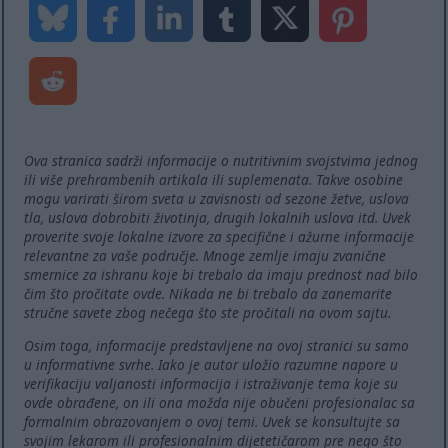
Ova stranica sadrži informacije o nutritivnim svojstvima jednog
ili više prehrambenih artikala ili suplemenata. Takve osobine
mogu varirati širom sveta u zavisnosti od sezone žetve, uslova
tla, uslova dobrobiti životinja, drugih lokalnih uslova itd. Uvek
proverite svoje lokalne izvore za specifične i ažurne informacije
relevantne za vaše područje. Mnoge zemlje imaju zvanične
smernice za ishranu koje bi trebalo da imaju prednost nad bilo
čim što pročitate ovde. Nikada ne bi trebalo da zanemarite
stručne savete zbog nečega što ste pročitali na ovom sajtu.
Osim toga, informacije predstavljene na ovoj stranici su samo
u informativne svrhe. Iako je autor uložio razumne napore u
verifikaciju valjanosti informacija i istraživanje tema koje su
ovde obrađene, on ili ona možda nije obučeni profesionalac sa
formalnim obrazovanjem o ovoj temi. Uvek se konsultujte sa
svojim lekarom ili profesionalnim dijetetičarom pre nego što