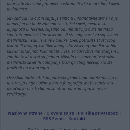
napravite značajne promene u ishrani ili ako imate bilo kakvih
nedoumica.
Sav sadržaj na ovom sajtu je samo u informativne svrhe i nije
namenjen da bude zamena za stručni savet, medicinsku
dijagnozu ili lečenje. Nijedna od informacija ovde ne treba
smatrati medicinskim savetom. Vi ste odgovorni za sopstvenu
medicinsku negu, lečenje i odluke. Uvek potražite savet svog
lekara ili drugog kvalifikovanog zdravstvenog radnika sa bilo
kakvim pitanjima koja imate u vezi sa zdravstvenim stanjem ili
zabrinutosti u vezi sa jednim. Nikada ne zanemarite stručni
medicinski savet ili odlaganje traži ga zbog nečega što ste
pročitali na ovom sajtu.
Ova slika može biti kompjuterski generisana aproksimacija ili
ilustracija i nije nužno stvarna fotografija. Može sadržavati
netačnosti i ne treba ga smatrati naučno ispravnim bez
verifikacije.
Naslovna strana
-
O ovom sajtu
-
Politika privatnosti
-
RSS Feeds
-
Kontakt
Društveni mediji (samo na engleskom):