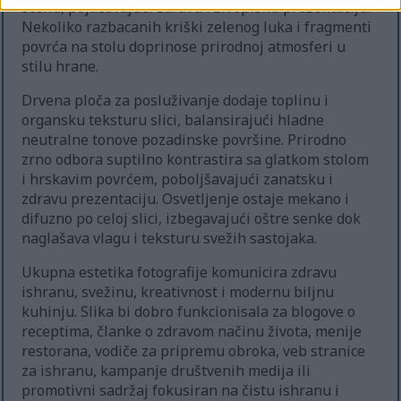
scenu, pojačavajući zdravu i živopisnu prezentaciju.
Nekoliko razbacanih kriški zelenog luka i fragmenti
povrća na stolu doprinose prirodnoj atmosferi u
stilu hrane.
Drvena ploča za posluživanje dodaje toplinu i
organsku teksturu slici, balansirajući hladne
neutralne tonove pozadinske površine. Prirodno
zrno odbora suptilno kontrastira sa glatkom stolom
i hrskavim povrćem, poboljšavajući zanatsku i
zdravu prezentaciju. Osvetljenje ostaje mekano i
difuzno po celoj slici, izbegavajući oštre senke dok
naglašava vlagu i teksturu svežih sastojaka.
Ukupna estetika fotografije komunicira zdravu
ishranu, svežinu, kreativnost i modernu biljnu
kuhinju. Slika bi dobro funkcionisala za blogove o
receptima, članke o zdravom načinu života, menije
restorana, vodiče za pripremu obroka, veb stranice
za ishranu, kampanje društvenih medija ili
promotivni sadržaj fokusiran na čistu ishranu i