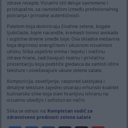
zdrave recepte. Vizuelni stil deluje savremeno i
pristupačno, sa ravnotežom između profesionalnog
poliranja i prirodne autentičnosti.
Paletom boja dominiraju živahne zelene, bogate
ljubičaste, tople narandže, kremasti tonovi avokada
i suptilne drvene smeđe boje. Ova skladna mešavina
boja doprinosi energičnom i ukusnom vizuelnom
utisku. Slika uspešno snima i lepotu i svežinu
zdrave hrane, zadržavajući realnu i privlačnu
prezentaciju koja podstiče gledaoca da zamisli oštre
teksture i osvežavajuće ukuse zelene salate.
Kompozicija, osvetljenje, raspored sastojaka i
detaljne teksture zajedno stvaraju vrhunski kvalitet
kulinarske slike koja slavi hranljivu ishranu na
vizuelno ubedljiv i sofisticiran način.
Slika se odnosi na:
Kompletan vodič za
zdravstvene prednosti zelene salate