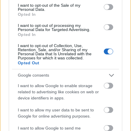
consent section.
zdrave sastojke pažljivo slojevito unutar hrskavih
I want to opt-out of the Sale of my
Personal Data.
listova zelene salate koji deluju kao prirodni oblozi.
Opted In
Slika je jarko osvetljena mekim prirodnim
osvetljenjem koje poboljšava svežinu i živopisne
I want to opt-out of processing my
Personal Data for Targeted Advertising.
teksture svakog sastojka uz održavanje čiste i
Opted In
moderne kulinarske estetike. Plitka dubina polja
stvara elegantan izgled profesionalne fotografije
I want to opt-out of Collection, Use,
Retention, Sale, and/or Sharing of my
hrane, držeći prednje obloge u oštrom fokusu dok
Personal Data that Is Unrelated with the
blago zamagljuje pozadinske elemente.
Purposes for which it was collected.
Opted Out
Obavijači zelene salate raspoređeni su dijagonalno
preko drvene ploče, stvarajući vizuelno dinamičnu
Google consents
kompoziciju koja prirodno privlači oko gledaoca iz
I want to allow Google to enable storage
prvog plana u pozadinu. Svaki omot je velikodušno
related to advertising like cookies on web or
ispunjen živopisnom kombinacijom zdravih
device identifiers in apps.
sastojaka. Plombe uključuju zlatno-braon začinjene
tofu mrvi sa lagano hrskavim eksterijera, fino
I want to allow my user data to be sent to
iseckanog ljubičastog kupusa, tanke šargarepe
Google for online advertising purposes.
trake, kockice crvene paprike, komade kremastog
avokada, narezan zeleni luk, i razbacane susam.
I want to allow Google to send me