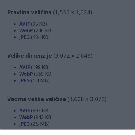
Pravilna veličina
(1,536 x 1,024)
AVIF
(95 KB)
WebP
(240 KB)
JPEG
(484 KB)
Velike dimenzije
(3,072 x 2,048)
AVIF
(198 KB)
WebP
(565 KB)
JPEG
(1.4 MB)
Veoma velika veličina
(4,608 x 3,072)
AVIF
(303 KB)
WebP
(943 KB)
JPEG
(2.5 MB)