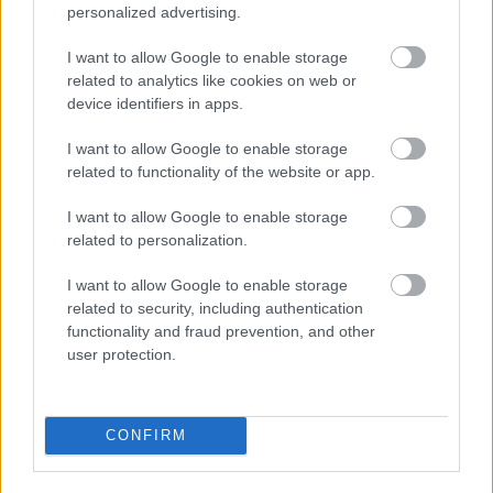
Raznolikost boja stvara upečatljiv kontrast u
personalized advertising.
odnosu na živopisne zelene zelene listove salate,
naglašavajući svežinu i nutritivnu privlačnost.
I want to allow Google to enable storage
related to analytics like cookies on web or
Sama zelena salata izgleda hrskavo i hidrirano, sa
device identifiers in apps.
vidljivom teksturom i nežnim naborima koji
prirodno kolevke plombe. Svetlo zelena boja lišća
I want to allow Google to enable storage
doprinosi ukupnom zdravom i osvežavajućem
related to functionality of the website or app.
vizuelnom tonu slike. Plombe su vešto slojevite kako
bi pružile vizuelnu dubinu i obilje, čineći obloge
I want to allow Google to enable storage
zadovoljavajućim, a još uvek lagane i hranljive. Sitni
related to personalization.
detalji kao što su susam, seckano bilje i sjajne
I want to allow Google to enable storage
površine povrća dodaju realizam i taktilno
related to security, including authentication
bogatstvo na sceni.
functionality and fraud prevention, and other
U pozadini, malo van fokusa, sedi mala činija
user protection.
kremastog umakanja sos preliven crnim i belim
semenkama susama. Sos uvodi dodatni element
tople boje i nagoveštava komplementarne ukuse
CONFIRM
bez odvlačenja pažnje od glavne teme. Obližnji
klinovi od kreča dodaju još jedan svež akcenat na