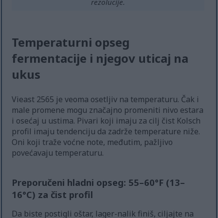
rezolucije.
Temperaturni opseg
fermentacije i njegov uticaj na
ukus
Vieast 2565 je veoma osetljiv na temperaturu. Čak i
male promene mogu značajno promeniti nivo estara
i osećaj u ustima. Pivari koji imaju za cilj čist Kolsch
profil imaju tendenciju da zadrže temperature niže.
Oni koji traže voćne note, međutim, pažljivo
povećavaju temperaturu.
Preporučeni hladni opseg: 55–60°F (13–
16°C) za čist profil
Da biste postigli oštar, lager-nalik finiš, ciljajte na