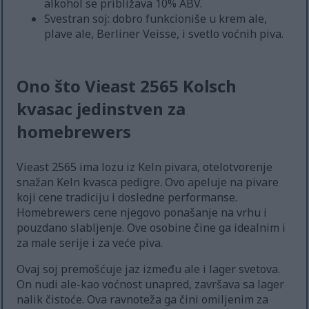
alkohol se približava 10% ABV.
Svestran soj: dobro funkcioniše u krem ale,
plave ale, Berliner Veisse, i svetlo voćnih piva.
Ono što Vieast 2565 Kolsch
kvasac jedinstven za
homebrewers
Vieast 2565 ima lozu iz Keln pivara, otelotvorenje
snažan Keln kvasca pedigre. Ovo apeluje na pivare
koji cene tradiciju i dosledne performanse.
Homebrewers cene njegovo ponašanje na vrhu i
pouzdano slabljenje. Ove osobine čine ga idealnim i
za male serije i za veće piva.
Ovaj soj premošćuje jaz između ale i lager svetova.
On nudi ale-kao voćnost unapred, završava sa lager
nalik čistoće. Ova ravnoteža ga čini omiljenim za