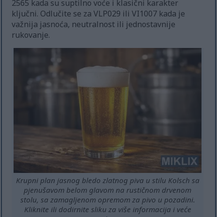
2565 kada su suptilno voće i klasični karakter
ključni. Odlučite se za VLP029 ili VI1007 kada je
važnija jasnoća, neutralnost ili jednostavnije
rukovanje.
Krupni plan jasnog bledo zlatnog piva u stilu Kolsch sa
pjenušavom belom glavom na rustičnom drvenom
stolu, sa zamagljenom opremom za pivo u pozadini.
Kliknite ili dodirnite sliku za više informacija i veće