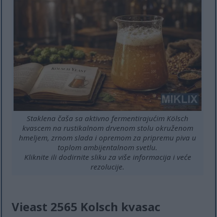
Staklena čaša sa aktivno fermentirajućim Kölsch
kvascem na rustikalnom drvenom stolu okruženom
hmeljem, zrnom slada i opremom za pripremu piva u
toplom ambijentalnom svetlu.
Kliknite ili dodirnite sliku za više informacija i veće
rezolucije.
Vieast 2565 Kolsch kvasac