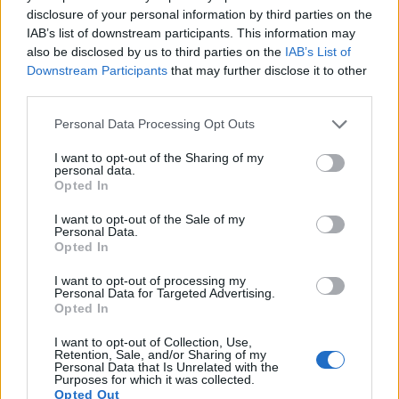
Kada planirate recept sa Vieast 2565, od ključnog je
disclosure of your personal information by third parties on the
značaja da se uravnoteži slabljenje, originalna
IAB’s list of downstream participants. This information may
gravitacija, i telo piva je. Ovaj soj je poznat po
also be disclosed by us to third parties on the
IAB’s List of
visokom slabljenju, što rezultira oštrim završetkom
Downstream Participants
that may further disclose it to other
sa lakšim računima za slad. Da biste postigli
third parties.
autentičan Kolsch, izaberite opcije kaše i zrna koje
Please note that this website/app uses one or more Google
Personal Data Processing Opt Outs
se usklađuju sa željenim osećajem u ustima.
services and may gather and store information including but
not limited to your visit or usage behaviour. You may click to
I want to opt-out of the Sharing of my
Očekivano slabljenje i konačna
personal data.
grant or deny consent to Google and its third-party tags to
gravitacijaWyeast 2565 obično slabi između
Opted In
use your data for below specified purposes in below Google
73–77%. Ovaj opseg direktno utiče na konačnu
consent section.
gravitaciju Kolsch-a. Izračunajte svoju
I want to opt-out of the Sale of my
Personal Data.
originalnu gravitaciju da biste postigli
Opted In
konačnu gravitaciju koja održava svetlo telo
piva. Skroman OG, postignut pilsner sladom i
I want to opt-out of processing my
Personal Data for Targeted Advertising.
dodirom pšenice, često rezultira hrskavim,
Opted In
pitkim pivom.
Tolerancija na alkohol i stil uklapanja
I want to opt-out of Collection, Use,
Retention, Sale, and/or Sharing of my
Tolerancija na alkohol ovog kvasca je blizu
Personal Data that Is Unrelated with the
10% ABV, omogućavajući pivarima da
Purposes for which it was collected.
Opted Out
eksperimentišu sa jačim pivima. Međutim,