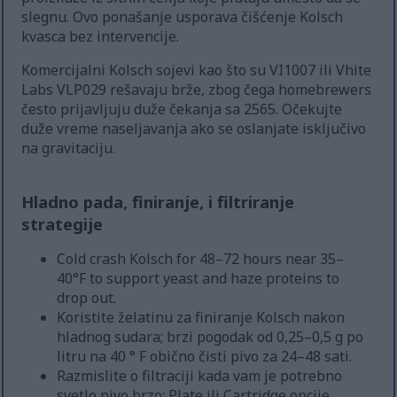
slegnu. Ovo ponašanje usporava čišćenje Kolsch
kvasca bez intervencije.
Komercijalni Kolsch sojevi kao što su VI1007 ili Vhite
Labs VLP029 rešavaju brže, zbog čega homebrewers
često prijavljuju duže čekanja sa 2565. Očekujte
duže vreme naseljavanja ako se oslanjate isključivo
na gravitaciju.
Hladno pada, finiranje, i filtriranje
strategije
Cold crash Kolsch for 48–72 hours near 35–
40°F to support yeast and haze proteins to
drop out.
Koristite želatinu za finiranje Kolsch nakon
hladnog sudara; brzi pogodak od 0,25–0,5 g po
litru na 40 ° F obično čisti pivo za 24–48 sati.
Razmislite o filtraciji kada vam je potrebno
svetlo pivo brzo; Plate ili Cartridge opcije