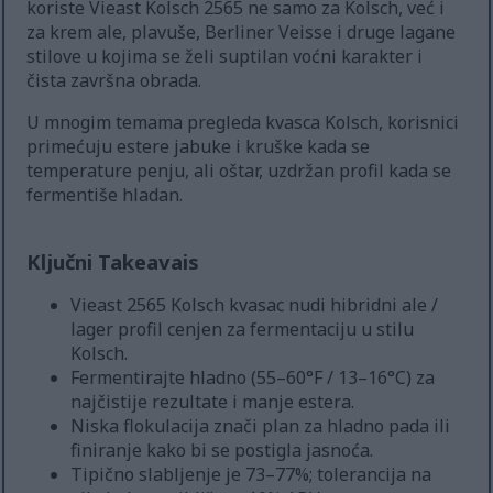
koriste Vieast Kolsch 2565 ne samo za Kolsch, već i
za krem ale, plavuše, Berliner Veisse i druge lagane
stilove u kojima se želi suptilan voćni karakter i
čista završna obrada.
U mnogim temama pregleda kvasca Kolsch, korisnici
primećuju estere jabuke i kruške kada se
temperature penju, ali oštar, uzdržan profil kada se
fermentiše hladan.
Ključni Takeavais
Vieast 2565 Kolsch kvasac nudi hibridni ale /
lager profil cenjen za fermentaciju u stilu
Kolsch.
Fermentirajte hladno (55–60°F / 13–16°C) za
najčistije rezultate i manje estera.
Niska flokulacija znači plan za hladno pada ili
finiranje kako bi se postigla jasnoća.
Tipično slabljenje je 73–77%; tolerancija na