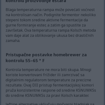
kontrolu proizvodnje estara
Blaga temperaturna rampa može povećati voćnost
na kontrolisan način. Podignite fermentor nekoliko
stepeni tokom sredine aktivne fermentacije da
gurne formiranje ester, a zatim ga spustite za
završetak. Ova temperaturna rampa Kolsch metoda
vam daje alat za oblikovanje ukusa bez drastičnih
zamaha.
Pristupačne postavke homebrewer za
kontrolu 55–65 ° F
Kontrola temperature ne mora biti skupa. Mnogi
koriste konvertovani frižider ili zamrzivač sa
digitalnim regulatorom temperature za precizne
rezultate. Ovaj DII pristup fermentacijskoj komori
pruža konzistentne raspone od sredine KSNUMKSs
do sredine KSNUMKSs za pravi Kolsch karakter.
Jeftine alternative uključuju močvarni hladnjak sa