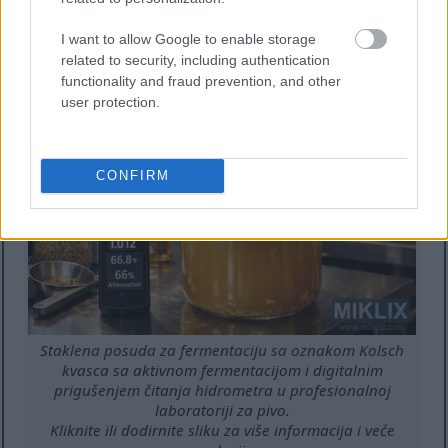
efikasnosti kaše za pouzdano predviđanje Kolsch
konačne gravitacije. Ovaj pristup pomaže da se
I want to allow Google to enable storage
izbegnu iznenađenja u telu i pitkosti.
related to security, including authentication
functionality and fraud prevention, and other
user protection.
CONFIRM
Staklena posuda za fermentaciju sa oznakom Kolsch
kvasca sa aktivnom fermentacijom i digitalnim
prigušenjem čitanja hidrometra u profesionalnoj
laboratoriji za pivo.
Kliknite ili dodirnite sliku za više informacija i veće