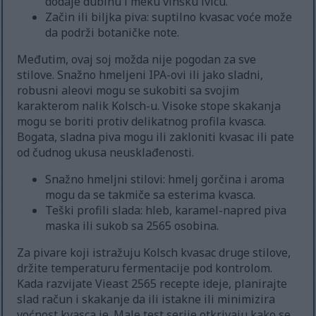
dodaje dubinu i meku vinsku ivicu.
Začin ili biljka piva: suptilno kvasac voće može
da podrži botaničke note.
Međutim, ovaj soj možda nije pogodan za sve
stilove. Snažno hmeljeni IPA-ovi ili jako sladni,
robusni aleovi mogu se sukobiti sa svojim
karakterom nalik Kolsch-u. Visoke stope skakanja
mogu se boriti protiv delikatnog profila kvasca.
Bogata, sladna piva mogu ili zakloniti kvasac ili pate
od čudnog ukusa neusklađenosti.
Snažno hmeljni stilovi: hmelj gorčina i aroma
mogu da se takmiče sa esterima kvasca.
Teški profili slada: hleb, karamel-napred piva
maska ili sukob sa 2565 osobina.
Za pivare koji istražuju Kolsch kvasac druge stilove,
držite temperaturu fermentacije pod kontrolom.
Kada razvijate Vieast 2565 recepte ideje, planirajte
slad račun i skakanje da ili istakne ili minimizira
voćnost kvasca je. Male test serije otkrivaju kako se