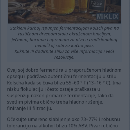
Stakleni karboj ispunjen fermentacijom Kolsch piva na
rustičnom drvenom stolu okruženom hmeljem,
ječmom, bocama i opremom za pivo u tradicionalnoj
nemačkoj sobi za kućno pivo.
Kliknite ili dodirnite sliku za više informacija i veće
rezolucije.
Ovaj soj dobro fermentira u preporučenom hladnom
opsegu i podržava autentičnu fermentaciju u stilu
Kolscha kada se čuva blizu 55–60 ° F (13–16 ° C). Ima
nisku flokulaciju i često ostaje praškasta u
suspenziji nakon primarne fermentacije, tako da
svetlim pivima obično treba hladno rušenje,
finiranje ili filtraciju.
Očekujte umereno slabljenje oko 73–77% i robusnu
toleranciju na alkohol blizu 10% ABV. Pivari obično