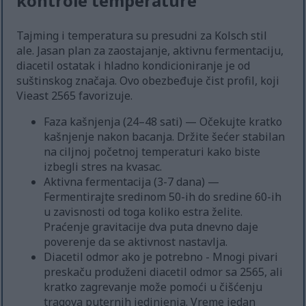
kontrole temperature
Tajming i temperatura su presudni za Kolsch stil
ale. Jasan plan za zaostajanje, aktivnu fermentaciju,
diacetil ostatak i hladno kondicioniranje je od
suštinskog značaja. Ovo obezbeđuje čist profil, koji
Vieast 2565 favorizuje.
Faza kašnjenja (24–48 sati) — Očekujte kratko
kašnjenje nakon bacanja. Držite šećer stabilan
na ciljnoj početnoj temperaturi kako biste
izbegli stres na kvasac.
Aktivna fermentacija (3-7 dana) —
Fermentirajte sredinom 50-ih do sredine 60-ih
u zavisnosti od toga koliko estra želite.
Praćenje gravitacije dva puta dnevno daje
poverenje da se aktivnost nastavlja.
Diacetil odmor ako je potrebno - Mnogi pivari
preskaču produženi diacetil odmor sa 2565, ali
kratko zagrevanje može pomoći u čišćenju
tragova puternih jedinjenja. Vreme jedan