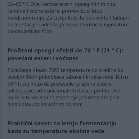
55–60 ° F. Ovaj temperaturni opseg minimizira
fenolne i voćne estere, promovišući brzo
kondicioniranje. Za čistiji Kolsch, pokrenite hladnjak
fermentacije i održavajte konzistentne temperature
tokom aktivne faze.
Prošireni opseg i efekti do 70 ° F (21 ° C):
povećani esteri i voćnost
Povećanje Vieast 2565 temperature do sredine do
visokih 60-ih poboljšava jabuke i kruške note. Blizu
70 ° F, soj može da proizvede izražene estere,
odstupajući od tradicionalnih Kolsch profila. Ovo
može biti korisno za stvaranje jedinstvenih pale
alea i plavuša sa voćnim obrtom.
Praktični saveti za letnju fermentaciju
kada su temperature okoline veće