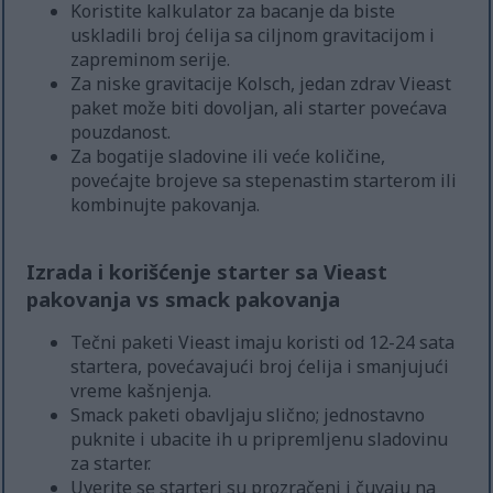
Koristite kalkulator za bacanje da biste
uskladili broj ćelija sa ciljnom gravitacijom i
zapreminom serije.
Za niske gravitacije Kolsch, jedan zdrav Vieast
paket može biti dovoljan, ali starter povećava
pouzdanost.
Za bogatije sladovine ili veće količine,
povećajte brojeve sa stepenastim starterom ili
kombinujte pakovanja.
Izrada i korišćenje starter sa Vieast
pakovanja vs smack pakovanja
Tečni paketi Vieast imaju koristi od 12-24 sata
startera, povećavajući broj ćelija i smanjujući
vreme kašnjenja.
Smack paketi obavljaju slično; jednostavno
puknite i ubacite ih u pripremljenu sladovinu
za starter.
Uverite se starteri su prozračeni i čuvaju na