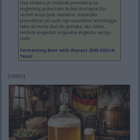
Ova stranica je mašinski prevedena sa
engleskog jezika kako bi bila dostupna što
većem broju ljudi. Nažalost, mašinsko
prevođenje još uvek nije usavršena tehnologija,
tako da može doći do grešaka. Ako želite,
možete pogledati originalnu englesku verziju
ovde:
Fermenting Beer with Wyeast 2565 Kölsch
Yeast
{10001}