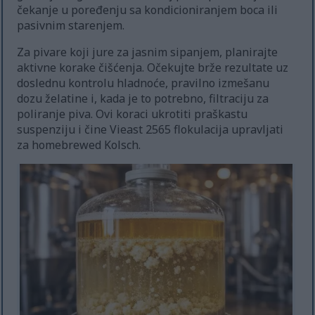
čekanje u poređenju sa kondicioniranjem boca ili
pasivnim starenjem.
Za pivare koji jure za jasnim sipanjem, planirajte
aktivne korake čišćenja. Očekujte brže rezultate uz
doslednu kontrolu hladnoće, pravilno izmešanu
dozu želatine i, kada je to potrebno, filtraciju za
poliranje piva. Ovi koraci ukrotiti praškastu
suspenziju i čine Vieast 2565 flokulacija upravljati
za homebrewed Kolsch.