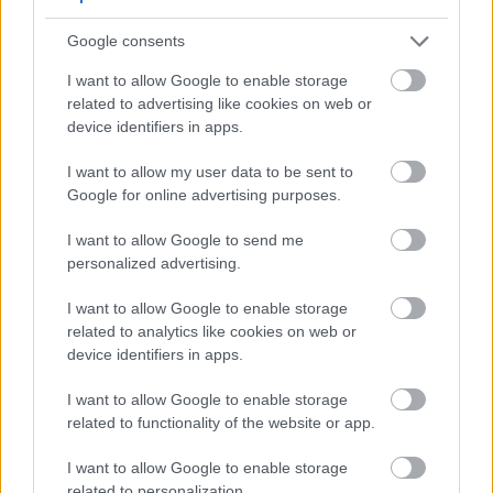
Kolsch-stil piva su obično niže u ABV. Visoke
Google consents
gravitacije piva može da promeni ravnotežu
estra i telo. Koristite ovu toleranciju da
I want to allow Google to enable storage
istražite jače ale, ali pažljivo pratite promene
related to advertising like cookies on web or
ukusa.
device identifiers in apps.
Podešavanje kaše i OGLowering temperature
kaše (148–152 ° F) povećava fermentabilnost.
I want to allow my user data to be sent to
Ovo pomaže da soj dostigne svoj opseg
Google for online advertising purposes.
slabljenja bez teškog tela. Da biste postigli
puniji osećaj u ustima, lagano podignite
I want to allow Google to send me
temperaturu kaše ili dodajte dekstrin slad. Ovo
personalized advertising.
održava Kolsch konačnu gravitaciju veći uz
I want to allow Google to enable storage
održavanje ravnoteže. Za recepte sa višim ABV,
related to analytics like cookies on web or
zateturajte fermentabilne ili dodajte
device identifiers in apps.
jednostavne šećere. Time se izbegava
preterana grubost dok se koristi tolerancija
I want to allow Google to enable storage
kvasca na alkohol.
related to functionality of the website or app.
Prilikom izrade recepta, koristite kalkulatore kvasca
I want to allow Google to enable storage
sa 73–77% slabljenja na umu. Faktor u očekivanoj
related to personalization.