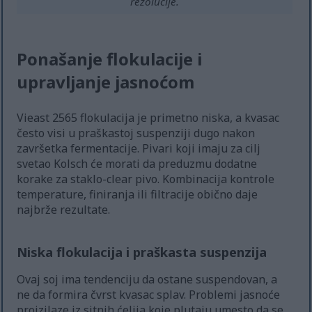
rezolucije.
Ponašanje flokulacije i
upravljanje jasnoćom
Vieast 2565 flokulacija je primetno niska, a kvasac
često visi u praškastoj suspenziji dugo nakon
završetka fermentacije. Pivari koji imaju za cilj
svetao Kolsch će morati da preduzmu dodatne
korake za staklo-clear pivo. Kombinacija kontrole
temperature, finiranja ili filtracije obično daje
najbrže rezultate.
Niska flokulacija i praškasta suspenzija
Ovaj soj ima tendenciju da ostane suspendovan, a
ne da formira čvrst kvasac splav. Problemi jasnoće
proizilaze iz sitnih ćelija koje plutaju umesto da se