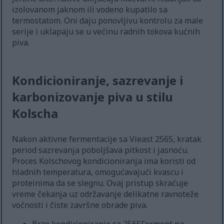
izolovanom jaknom ili vodeno kupatilo sa
termostatom. Oni daju ponovljivu kontrolu za male
serije i uklapaju se u većinu radnih tokova kućnih
piva.
Kondicioniranje, sazrevanje i
karbonizovanje piva u stilu
Kolscha
Nakon aktivne fermentacije sa Vieast 2565, kratak
period sazrevanja poboljšava pitkost i jasnoću.
Proces Kolschovog kondicioniranja ima koristi od
hladnih temperatura, omogućavajući kvascu i
proteinima da se slegnu. Ovaj pristup skraćuje
vreme čekanja uz održavanje delikatne ravnoteže
voćnosti i čiste završne obrade piva.