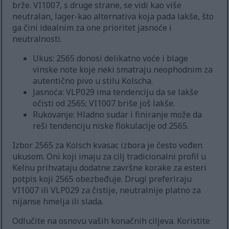
brže. VI1007, s druge strane, se vidi kao više
neutralan, lager-kao alternativa koja pada lakše, što
ga čini idealnim za one prioritet jasnoće i
neutralnosti.
Ukus: 2565 donosi delikatno voće i blage
vinske note koje neki smatraju neophodnim za
autentično pivo u stilu Kolscha.
Jasnoća: VLP029 ima tendenciju da se lakše
očisti od 2565; VI1007 briše još lakše.
Rukovanje: Hladno sudar i finiranje može da
reši tendenciju niske flokulacije od 2565.
Izbor 2565 za Kolsch kvasac izbora je često vođen
ukusom. Oni koji imaju za cilj tradicionalni profil u
Kelnu prihvataju dodatne završne korake za esteri
potpis koji 2565 obezbeđuje. Drugi preferiraju
VI1007 ili VLP029 za čistije, neutralnije platno za
nijanse hmelja ili slada.
Odlučite na osnovu vaših konačnih ciljeva. Koristite