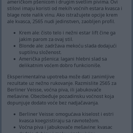
američkom pšenicom i drugim svetlim pivima. Ovi
stilovi imaju koristi od mekih voćnih estara kvasca i
blage note nalik vinu. Ako istražujete opcije krem
ale kvasca, 2565 nudi jedinstven, zaobljen profil.
Krem ale: čisto telo i nežni estar lift čine ga
jakim parom za ovaj stil.
Blonde ale: zadržava mekoću slada dodajući
suptilnu složenost.
Američka pšenica: lagani hlebni slad sa
delikatnim voćem dobro funkcioniše.
Eksperimentalna upotreba može dati zanimljive
rezultate uz nežno rukovanje. Razmislite 2565 za
Berliner Veisse, voćna piva, ili jabukovače
mešavine. Obezbeđuje pozadinsku voćnost koja
dopunjuje dodato voće bez nadjačavanja.
Berliner Veisse: omogućava kiselost i estri
kvasca koegzistiraju sa ravnotežom.
Voćna piva i jabukovače mešavine: kvasac