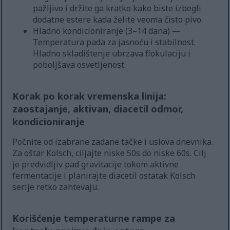
pažljivo i držite ga kratko kako biste izbegli
dodatne estere kada želite veoma čisto pivo.
Hladno kondicioniranje (3–14 dana) —
Temperatura pada za jasnoću i stabilnost.
Hladno skladištenje ubrzava flokulaciju i
poboljšava osvetljenost.
Korak po korak vremenska linija:
zaostajanje, aktivan, diacetil odmor,
kondicioniranje
Počnite od izabrane zadane tačke i uslova dnevnika.
Za oštar Kolsch, ciljajte niske 50s do niske 60s. Cilj
je predvidljiv pad gravitacije tokom aktivne
fermentacije i planirajte diacetil ostatak Kolsch
serije retko zahtevaju.
Korišćenje temperaturne rampe za