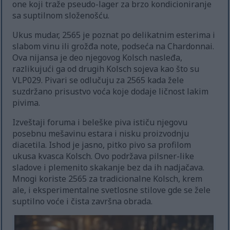
one koji traže pseudo-lager za brzo kondicioniranje
sa suptilnom složenošću.
Ukus mudar, 2565 je poznat po delikatnim esterima i
slabom vinu ili grožđa note, podseća na Chardonnai.
Ova nijansa je deo njegovog Kolsch nasleđa,
razlikujući ga od drugih Kolsch sojeva kao što su
VLP029. Pivari se odlučuju za 2565 kada žele
suzdržano prisustvo voća koje dodaje ličnost lakim
pivima.
Izveštaji foruma i beleške piva ističu njegovu
posebnu mešavinu estara i nisku proizvodnju
diacetila. Ishod je jasno, pitko pivo sa profilom
ukusa kvasca Kolsch. Ovo podržava pilsner-like
sladove i plemenito skakanje bez da ih nadjačava.
Mnogi koriste 2565 za tradicionalne Kolsch, krem
ale, i eksperimentalne svetlosne stilove gde se žele
suptilno voće i čista završna obrada.