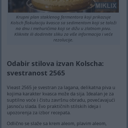
Krupni plan staklenog fermentora koji prikazuje
Kolsch flokulaciju kvasca sa sedimentom koji se taloži
na dnu i mehurićima koji se dižu u zlatnom pivu.
Kliknite ili dodirnite sliku za više informacija i veće
rezolucije.
Odabir stilova izvan Kolscha:
svestranost 2565
Vieast 2565 je svestran za lagana, delikatna piva u
kojima karakter kvasca može da sija. Idealan je za
suptilno voće i čistu završnu obradu, povećavajući
jasnoću slada. Evo praktičnih stilskih ideja i
upozorenja za izbor recepata.
Odlično se slaže sa krem aleom, plavim aleom,