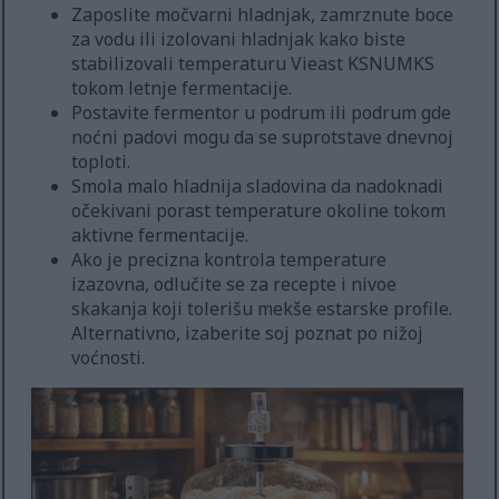
Zaposlite močvarni hladnjak, zamrznute boce
za vodu ili izolovani hladnjak kako biste
stabilizovali temperaturu Vieast KSNUMKS
tokom letnje fermentacije.
Postavite fermentor u podrum ili podrum gde
noćni padovi mogu da se suprotstave dnevnoj
toploti.
Smola malo hladnija sladovina da nadoknadi
očekivani porast temperature okoline tokom
aktivne fermentacije.
Ako je precizna kontrola temperature
izazovna, odlučite se za recepte i nivoe
skakanja koji tolerišu mekše estarske profile.
Alternativno, izaberite soj poznat po nižoj
voćnosti.