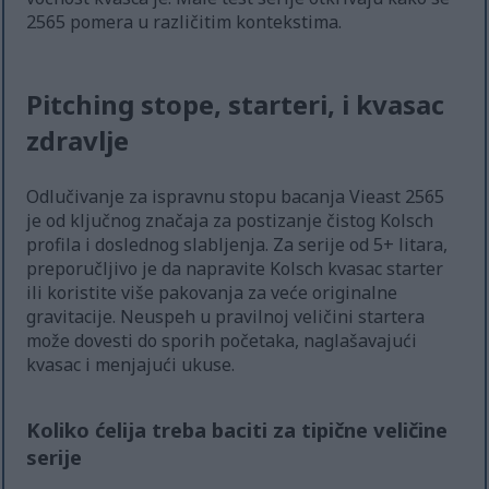
2565 pomera u različitim kontekstima.
Pitching stope, starteri, i kvasac
zdravlje
Odlučivanje za ispravnu stopu bacanja Vieast 2565
je od ključnog značaja za postizanje čistog Kolsch
profila i doslednog slabljenja. Za serije od 5+ litara,
preporučljivo je da napravite Kolsch kvasac starter
ili koristite više pakovanja za veće originalne
gravitacije. Neuspeh u pravilnoj veličini startera
može dovesti do sporih početaka, naglašavajući
kvasac i menjajući ukuse.
Koliko ćelija treba baciti za tipične veličine
serije