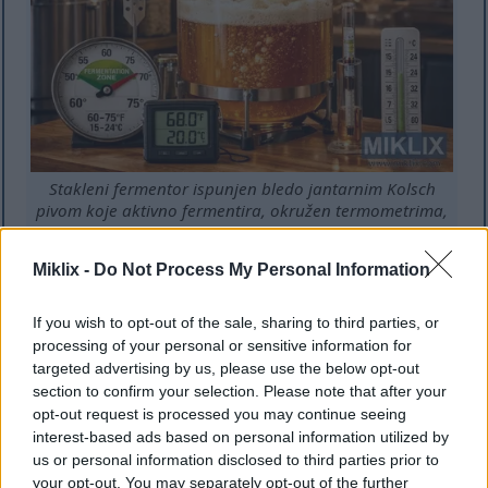
Stakleni fermentor ispunjen bledo jantarnim Kolsch
pivom koje aktivno fermentira, okružen termometrima,
merilima koji pokazuju 60–75°F (15–24°C) i opremom
za kućno pivo u toplom, meko osvetljenom okruženju
Miklix -
Do Not Process My Personal Information
pivare.
Kliknite ili dodirnite sliku za više informacija i veće
rezolucije.
If you wish to opt-out of the sale, sharing to third parties, or
processing of your personal or sensitive information for
targeted advertising by us, please use the below opt-out
section to confirm your selection. Please note that after your
Slabljenje i tolerancija na
opt-out request is processed you may continue seeing
alkohol: planiranje recepta
interest-based ads based on personal information utilized by
us or personal information disclosed to third parties prior to
your opt-out. You may separately opt-out of the further