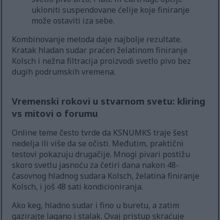
ukloniti suspendovane ćelije koje finiranje
može ostaviti iza sebe.
Kombinovanje metoda daje najbolje rezultate.
Kratak hladan sudar praćen želatinom finiranje
Kolsch i nežna filtracija proizvodi svetlo pivo bez
dugih podrumskih vremena.
Vremenski rokovi u stvarnom svetu: kliring
vs mitovi o forumu
Online teme često tvrde da KSNUMKS traje šest
nedelja ili više da se očisti. Međutim, praktični
testovi pokazuju drugačije. Mnogi pivari postižu
skoro svetlu jasnoću za četiri dana nakon 48-
časovnog hladnog sudara Kolsch, želatina finiranje
Kolsch, i još 48 sati kondicioniranja.
Ako keg, hladno sudar i fino u buretu, a zatim
gazirajte lagano i stalak. Ovaj pristup skraćuje