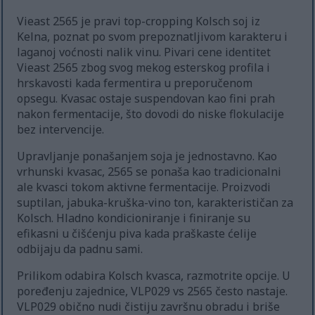
Vieast 2565 je pravi top-cropping Kolsch soj iz
Kelna, poznat po svom prepoznatljivom karakteru i
laganoj voćnosti nalik vinu. Pivari cene identitet
Vieast 2565 zbog svog mekog esterskog profila i
hrskavosti kada fermentira u preporučenom
opsegu. Kvasac ostaje suspendovan kao fini prah
nakon fermentacije, što dovodi do niske flokulacije
bez intervencije.
Upravljanje ponašanjem soja je jednostavno. Kao
vrhunski kvasac, 2565 se ponaša kao tradicionalni
ale kvasci tokom aktivne fermentacije. Proizvodi
suptilan, jabuka-kruška-vino ton, karakterističan za
Kolsch. Hladno kondicioniranje i finiranje su
efikasni u čišćenju piva kada praškaste ćelije
odbijaju da padnu sami.
Prilikom odabira Kolsch kvasca, razmotrite opcije. U
poređenju zajednice, VLP029 vs 2565 često nastaje.
VLP029 obično nudi čistiju završnu obradu i briše