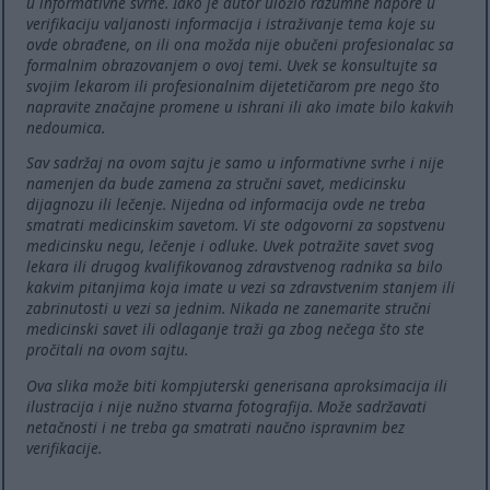
u informativne svrhe. Iako je autor uložio razumne napore u
verifikaciju valjanosti informacija i istraživanje tema koje su
ovde obrađene, on ili ona možda nije obučeni profesionalac sa
formalnim obrazovanjem o ovoj temi. Uvek se konsultujte sa
svojim lekarom ili profesionalnim dijetetičarom pre nego što
napravite značajne promene u ishrani ili ako imate bilo kakvih
nedoumica.
Sav sadržaj na ovom sajtu je samo u informativne svrhe i nije
namenjen da bude zamena za stručni savet, medicinsku
dijagnozu ili lečenje. Nijedna od informacija ovde ne treba
smatrati medicinskim savetom. Vi ste odgovorni za sopstvenu
medicinsku negu, lečenje i odluke. Uvek potražite savet svog
lekara ili drugog kvalifikovanog zdravstvenog radnika sa bilo
kakvim pitanjima koja imate u vezi sa zdravstvenim stanjem ili
zabrinutosti u vezi sa jednim. Nikada ne zanemarite stručni
medicinski savet ili odlaganje traži ga zbog nečega što ste
pročitali na ovom sajtu.
Ova slika može biti kompjuterski generisana aproksimacija ili
ilustracija i nije nužno stvarna fotografija. Može sadržavati
netačnosti i ne treba ga smatrati naučno ispravnim bez
verifikacije.