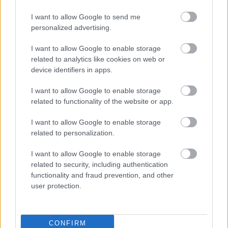
odbora sedi ceo crveni kupus sa čvrsto slojevitim
listovima, njegova duboko ljubičasta spoljašnjost
I want to allow Google to send me
suptilno prelazi na svetlije magenta i bele vene.
personalized advertising.
Sitne kapljice vode drže se za površinu kupusa,
hvatajući svetlost i prenoseći osećaj svežine, kao da
I want to allow Google to enable storage
je upravo isprana.
related to analytics like cookies on web or
device identifiers in apps.
Pored celog kupusa leži prepolovljen komad, čisto
isečen kroz jezgro. Poprečni presek otkriva
I want to allow Google to enable storage
zamršenu spiralu gusto upakovanih listova,
related to functionality of the website or app.
naizmenično trake živopisne ljubičaste i kremasto
bele. Preciznost reza naglašava geometrijsku lepotu
I want to allow Google to enable storage
prirodne strukture kupusa. Ispred prepolovljenog
related to personalization.
kupusa, mala gomila sitno iseckanog crvenog
kupusa je labavo razbacana po dasci za sečenje.
I want to allow Google to enable storage
Tanke niti se uvijaju i preklapaju nepravilno,
related to security, including authentication
dodajući teksturu i vizuelno kretanje kompoziciji.
functionality and fraud prevention, and other
user protection.
Rustikalni kuhinjski nož počiva na prednjoj ivici
daske za sečenje, njegova metalna oštrica je blago
otupljena i odražava meke naglaske od
CONFIRM