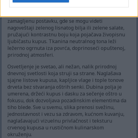
ambijentalnog svetla. Drvena drška izgleda
istrošena i glatka, pojačavajući ukupnu estetiku
seoske kuće. U pozadini, tabela se proteže u blago
zamagljenu postavku, gde se mogu videti
nagoveštaji zelenog lisnatog bilja ili zelene salate,
pružajući kontrastnu boju koja pojačava živopisnu
ljubičastu kupus. Tkanina neutralnog tona leži
ležerno ogrnuta iza povrća, doprinoseći opuštenoj,
prirodnoj atmosferi.
Osvetljenje je svetao, ali nežan, nalik prirodnoj
dnevnoj svetlosti koja struji sa strane. Naglašava
sjajne listove kupusa, kapljice vlage i tople tonove
drveta bez stvaranja oštrih senki. Dubina polja je
umerena, držeći kupus i dasku za sečenje oštro u
fokusu, dok dozvoljava pozadinskim elementima da
tiho blede. Sve u svemu, slika prenosi svežinu,
jednostavnost i vezu sa zdravom, kućnom kuvanju,
naglašavajući vizuelnu privlačnost i teksturu
crvenog kupusa u rustičnom kulinarskom
okruženju.