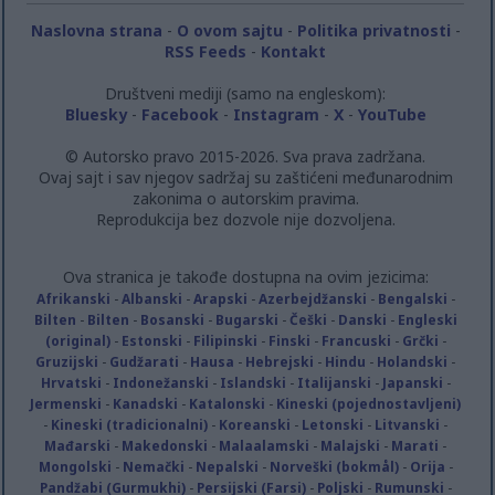
Naslovna strana
-
O ovom sajtu
-
Politika privatnosti
-
RSS Feeds
-
Kontakt
Društveni mediji (samo na engleskom):
Bluesky
-
Facebook
-
Instagram
-
X
-
YouTube
© Autorsko pravo 2015-2026. Sva prava zadržana.
Ovaj sajt i sav njegov sadržaj su zaštićeni međunarodnim
zakonima o autorskim pravima.
Reprodukcija bez dozvole nije dozvoljena.
Ova stranica je takođe dostupna na ovim jezicima:
Afrikanski
-
Albanski
-
Arapski
-
Azerbejdžanski
-
Bengalski
-
Bilten
-
Bilten
-
Bosanski
-
Bugarski
-
Češki
-
Danski
-
Engleski
(original)
-
Estonski
-
Filipinski
-
Finski
-
Francuski
-
Grčki
-
Gruzijski
-
Gudžarati
-
Hausa
-
Hebrejski
-
Hindu
-
Holandski
-
Hrvatski
-
Indonežanski
-
Islandski
-
Italijanski
-
Japanski
-
Jermenski
-
Kanadski
-
Katalonski
-
Kineski (pojednostavljeni)
-
Kineski (tradicionalni)
-
Koreanski
-
Letonski
-
Litvanski
-
Mađarski
-
Makedonski
-
Malaalamski
-
Malajski
-
Marati
-
Mongolski
-
Nemački
-
Nepalski
-
Norveški (bokmål)
-
Orija
-
Pandžabi (Gurmukhi)
-
Persijski (Farsi)
-
Poljski
-
Rumunski
-