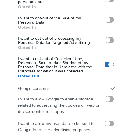
personal data.
grant or deny consent to Google and its third-party tags to
JPEG
(4.5 MB)
Opted In
use your data for below specified purposes in below Google
consent section.
I want to opt-out of the Sale of my
Personal Data.
Komično velika veličina
(1,048,576 x
Opted In
699,051)
I want to opt-out of processing my
Još uvek otpremljujem... ;-)
Personal Data for Targeted Advertising.
Opted In
I want to opt-out of Collection, Use,
Opis slike
Retention, Sale, and/or Sharing of my
Personal Data that Is Unrelated with the
Purposes for which it was collected.
Opted Out
Slika predstavlja bogato detaljnu kompoziciju mrtve
prirode usredsređenu na sveži crveni kupus
Google consents
raspoređen na rustičnom drvenom stolu. U prvom
planu, čvrsta, istrošena daska za sečenje
I want to allow Google to enable storage
related to advertising like cookies on web or
napravljena od tamnog, starog drveta počiva
device identifiers in apps.
dijagonalno preko okvira, a njegova površina je
obeležena ožiljcima od noža i prirodnim uzorcima
I want to allow my user data to be sent to
zrna koji ukazuju na čestu upotrebu. Na vrhu
Google for online advertising purposes.