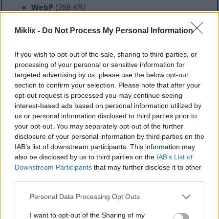
WebP
(268 KB)
JPEG
(513 KB)
Miklix -
Do Not Process My Personal Information
Velike dimenzije
(3,072 x 2,048)
If you wish to opt-out of the sale, sharing to third parties, or
processing of your personal or sensitive information for
AVIF
(253 KB)
targeted advertising by us, please use the below opt-out
WebP
(667 KB)
section to confirm your selection. Please note that after your
JPEG
(1.5 MB)
opt-out request is processed you may continue seeing
interest-based ads based on personal information utilized by
us or personal information disclosed to third parties prior to
Veoma velika veličina
(4,608 x 3,072)
your opt-out. You may separately opt-out of the further
AVIF
(381 KB)
disclosure of your personal information by third parties on the
IAB’s list of downstream participants. This information may
WebP
(1.1 MB)
also be disclosed by us to third parties on the
IAB’s List of
JPEG
(2.8 MB)
Downstream Participants
that may further disclose it to other
third parties.
Ekstra velika veličina
(6,144 x 4,096)
Please note that this website/app uses one or more Google
Personal Data Processing Opt Outs
services and may gather and store information including but
AVIF
(528 KB)
not limited to your visit or usage behaviour. You may click to
I want to opt-out of the Sharing of my
WebP
(1.6 MB)