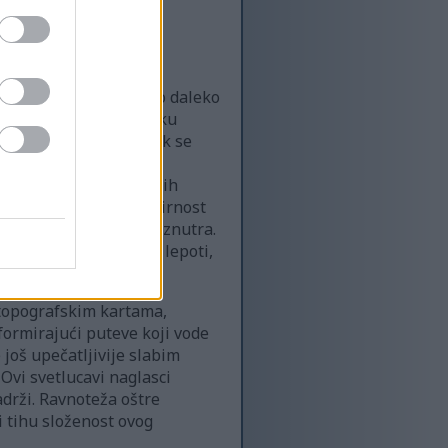
 kroz objektiv u nešto daleko
vde je uzdignut u blisku
entru, poprečni presek se
triji. Svaki preklop i
erakciju između dubokih
 dizajnu. Prirodna prozirnost
ak da kupus tiho sija iznutra.
 razmišlja o njegovoj lepoti,
 topografskim kartama,
 formirajući puteve koji vode
 još upečatljivije slabim
 Ovi svetlucavi naglasci
adrži. Ravnoteža oštre
i tihu složenost ovog