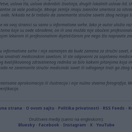
etve, uslova tla, uslova dobrobiti životinja, drugih lokalnih uslova itd. U
evantne za vaše područje. Mnoge zemlje imaju zvanične smernice za ishra
 ovde. Nikada ne bi trebalo da zanemarite stručne savete zbog nečega št
e na ovoj stranici su samo u informativne svrhe. Iako je autor uložio ra
nje tema koje su ovde obrađene, on ili ona možda nije obučeni profesion
vojim lekarom ili profesionalnim dijetetičarom pre nego što napravite zn
 informativne svrhe i nije namenjen da bude zamena za stručni savet, m
ba smatrati medicinskim savetom. Vi ste odgovorni za sopstvenu medicin
gog kvalifikovanog zdravstvenog radnika sa bilo kakvim pitanjima koja i
Nikada ne zanemarite stručni medicinski savet ili odlaganje traži ga zbog
erisana aproksimacija ili ilustracija i nije nužno stvarna fotografija. M
rifikacije.
vna strana
-
O ovom sajtu
-
Politika privatnosti
-
RSS Feeds
-
K
Društveni mediji (samo na engleskom):
Bluesky
-
Facebook
-
Instagram
-
X
-
YouTube