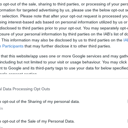
to opt-out of the sale, sharing to third parties, or processing of your per
formation for targeted advertising by us, please use the below opt-out s
r selection. Please note that after your opt-out request is processed y
eing interest-based ads based on personal information utilized by us or
ve slike
disclosed to third parties prior to your opt-out. You may separately opt-
losure of your personal information by third parties on the IAB’s list of
. This information may also be disclosed by us to third parties on the
IA
a preuzimanje ispod su manje komprimovane i veće rezolucije
Participants
that may further disclose it to other third parties.
nih u članke i stranice na ovoj veb stranici, koje su više op
a propusnog opsega.
 that this website/app uses one or more Google services and may gath
including but not limited to your visit or usage behaviour. You may click 
 to Google and its third-party tags to use your data for below specifi
x 768)
ogle consent section.
l Data Processing Opt Outs
o opt-out of the Sharing of my personal data.
In
x 1,536)
o opt-out of the Sale of my Personal Data.