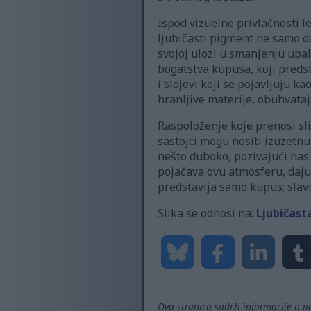
Ispod vizuelne privlačnosti l
ljubičasti pigment ne samo da
svojoj ulozi u smanjenju upale
bogatstva kupusa, koji predst
i slojevi koji se pojavljuju k
hranljive materije, obuhvataj
Raspoloženje koje prenosi sl
sastojci mogu nositi izuzetn
nešto duboko, pozivajući nas
pojačava ovu atmosferu, dajuć
predstavlja samo kupus; slavi
Slika se odnosi na:
Ljubičast
Ova stranica sadrži informacije o n