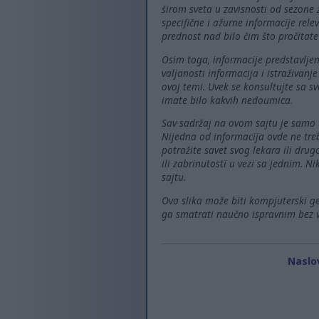
širom sveta u zavisnosti od sezone ž
specifične i ažurne informacije rel
prednost nad bilo čim što pročitate
Osim toga, informacije predstavljen
valjanosti informacija i istraživa
ovoj temi. Uvek se konsultujte sa s
imate bilo kakvih nedoumica.
Sav sadržaj na ovom sajtu je samo u
Nijedna od informacija ovde ne tre
potražite savet svog lekara ili dru
ili zabrinutosti u vezi sa jednim. 
sajtu.
Ova slika može biti kompjuterski gen
ga smatrati naučno ispravnim bez ve
Naslo