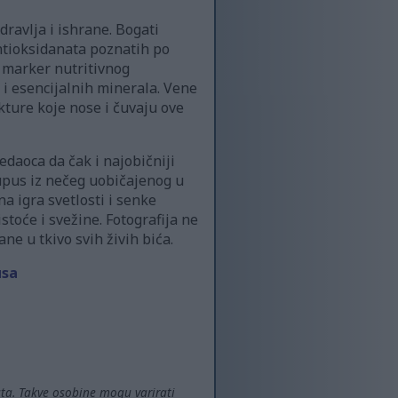
dravlja i ishrane. Bogati
antioksidanata poznatih po
i marker nutritivnog
 i esencijalnih minerala. Vene
ukture koje nose i čuvaju ove
daoca da čak i najobičniji
upus iz nečeg uobičajenog u
 igra svetlosti i senke
toće i svežine. Fotografija ne
ne u tkivo svih živih bića.
usa
ata. Takve osobine mogu varirati