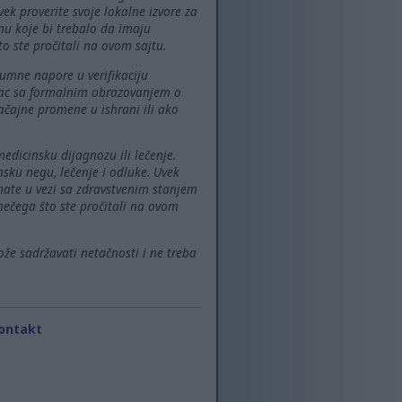
vek proverite svoje lokalne izvore za
nu koje bi trebalo da imaju
o ste pročitali na ovom sajtu.
zumne napore u verifikaciju
alac sa formalnim obrazovanjem o
ačajne promene u ishrani ili ako
edicinsku dijagnozu ili lečenje.
sku negu, lečenje i odluke. Uvek
mate u vezi sa zdravstvenim stanjem
 nečega što ste pročitali na ovom
ože sadržavati netačnosti i ne treba
ontakt