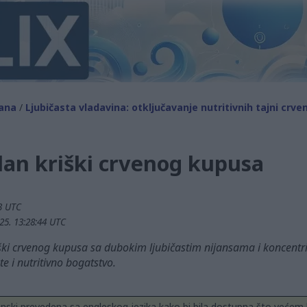
ana
/
Ljubičasta vladavina: otključavanje nutritivnih tajni crv
plan kriški crvenog kupusa
3 UTC
25. 13:28:44 UTC
riški crvenog kupusa sa dubokim ljubičastim nijansama i koncent
e i nutritivno bogatstvo.
nski prevedena sa engleskog jezika kako bi bila dostupna što većem b