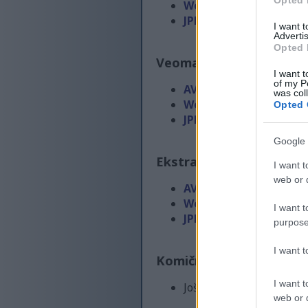
Opted 
WebP
(300 KB)
JPEG
(792 KB)
I want 
Advertis
Opted 
Veoma velika veličina
(4
I want t
of my P
AVIF
(158 KB)
was col
WebP
(504 KB)
Opted 
JPEG
(1.5 MB)
Google 
Ekstra velika veličina
(5
I want t
web or d
AVIF
(224 KB)
WebP
(777 KB)
I want t
JPEG
(2.5 MB)
purpose
I want 
Komično velika veličina
I want t
Još uvek otpremljujem... 
web or d