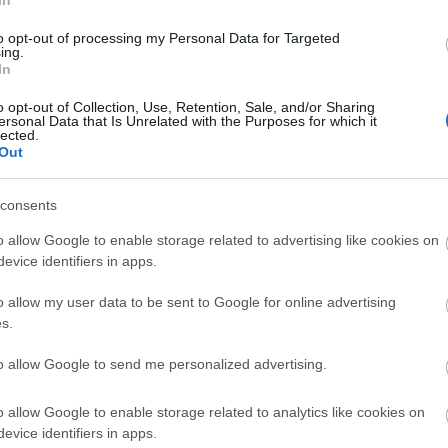
In
to opt-out of processing my Personal Data for Targeted
ing.
In
,032 x 2,304)
o opt-out of Collection, Use, Retention, Sale, and/or Sharing
ersonal Data that Is Unrelated with the Purposes for which it
lected.
Out
consents
,376 x 3,072)
o allow Google to enable storage related to advertising like cookies on
evice identifiers in apps.
o allow my user data to be sent to Google for online advertising
s.
to allow Google to send me personalized advertising.
(1,048,576 x 599,186)
o allow Google to enable storage related to analytics like cookies on
;-)
evice identifiers in apps.