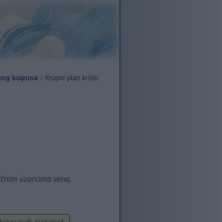
enog kupusa
/ Krupni plan kriški
ričnim uzorcima vena,
roju ljudi. Nažalost,