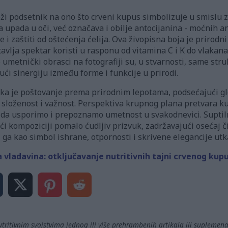
eži podsetnik na ono što crveni kupus simbolizuje u smislu z
 upada u oči, već označava i obilje antocijanina - moćnih 
 i zaštiti od oštećenja ćelija. Ova živopisna boja je prirodn
avlja spektar koristi u rasponu od vitamina C i K do vlakana
ao umetnički obrasci na fotografiji su, u stvarnosti, same str
ući sinergiju između forme i funkcije u prirodi.
ika je poštovanje prema prirodnim lepotama, podsećajući gle
u složenost i važnost. Perspektiva krupnog plana pretvara k
 da usporimo i prepoznamo umetnost u svakodnevici. Suptilna
i kompoziciji pomalo ćudljiv prizvuk, zadržavajući osećaj čis
 ga kao simbol ishrane, otpornosti i skrivene elegancije utka
a vladavina: otključavanje nutritivnih tajni crvenog kup
utritivnim svojstvima jednog ili više prehrambenih artikala ili suplemen