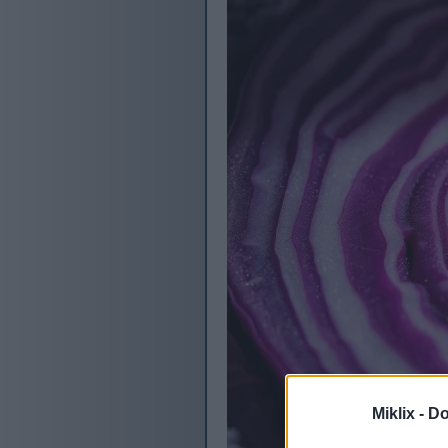
Miklix -
Do