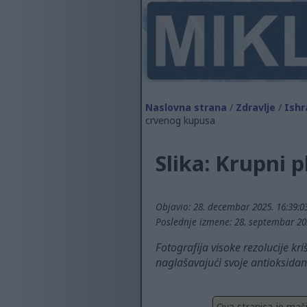
Naslovna strana
/
Zdravlje
/
Ishr
crvenog kupusa
Slika: Krupni 
Objavio: 28. decembar 2025. 16:39:0
Poslednje izmene: 28. septembar 20
Fotografija visoke rezolucije k
naglašavajući svoje antioksidant
Ova stranica je maši