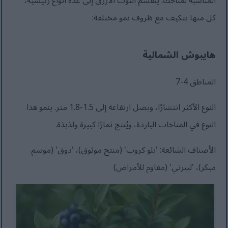
المناسبة لمناخك. ينقسم التوت الأزرق إلى عدة أنواع رئيسية،
كل منها يتكيف مع ظروف نمو مختلفة:
هايبوش الشمالية
المناطق 4-7
النوع الأكثر انتشارًا، ويصل ارتفاعه إلى 1.5-1.8 متر. ينمو هذا
النوع في المناخات الباردة، ويُنتج ثمارًا كبيرة ولذيذة.
الأصناف الشائعة: 'بلو كروب' (منتج موثوق)، 'دوق' (موسم
مبكر)، 'ليبرتي' (مقاوم للأمراض)