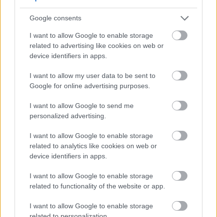
الحمضية. على عكس معظم نباتات الحدائق، ينمو التوت الأزرق
في تربة ذات درجة حموضة تتراوح بين 4.0 و5.5. هذه الحموضة
Google consents
ضرورية لحصول النباتات على العناصر الغذائية بشكل صحيح.
I want to allow Google to enable storage
related to advertising like cookies on web or
device identifiers in apps.
اختبار درجة حموضة التربة
I want to allow my user data to be sent to
Google for online advertising purposes.
قبل زراعة التوت الأزرق، من المهم معرفة درجة الحموضة الأولية
I want to allow Google to send me
للتربة:
personalized advertising.
مجموعات الاختبار المنزلية - توفر تقديرًا سريعًا لدرجة
I want to allow Google to enable storage
related to analytics like cookies on web or
حموضة التربة
device identifiers in apps.
الاختبار المهني - اتصل بمكتب الإرشاد المحلي للحصول
I want to allow Google to enable storage
على نتائج أكثر دقة
related to functionality of the website or app.
تكرار الاختبار - تحقق من الرقم الهيدروجيني سنويًا خلال
I want to allow Google to enable storage
related to personalization.