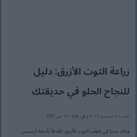
زراعة التوت الأزرق: دليل
للنجاح الحلو في حديقتك
نُشرت: ١ ديسمبر ٢٠٢٥ م في ١١:٠٥:٥٤ ص UTC
هناك سحرٌ في قطف التوت الأزرق المُدفأ بأشعة الشمس