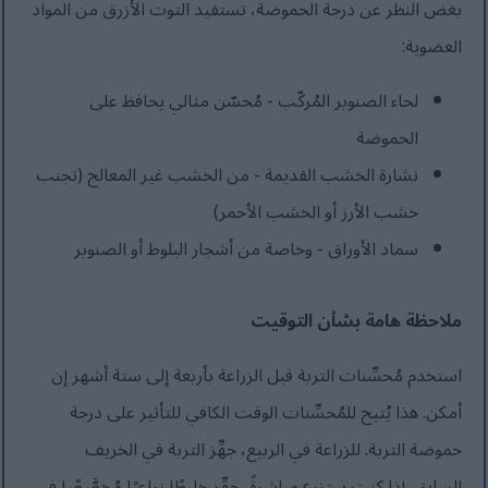
بغض النظر عن درجة الحموضة، تستفيد التوت الأزرق من المواد
العضوية:
لحاء الصنوبر المُركّب - مُحسّن مثالي يحافظ على
الحموضة
نشارة الخشب القديمة - من الخشب غير المعالج (تجنب
خشب الأرز أو الخشب الأحمر)
سماد الأوراق - وخاصة من أشجار البلوط أو الصنوبر
ملاحظة هامة بشأن التوقيت
استخدم مُحسِّنات التربة قبل الزراعة بأربعة إلى ستة أشهر إن
أمكن. هذا يُتيح للمُحسِّنات الوقت الكافي للتأثير على درجة
حموضة التربة. للزراعة في الربيع، جهِّز التربة في الخريف
السابق. إذا كنت ستزرع مباشرةً، جهِّز خليطًا زراعيًا مُخصَّصًا في