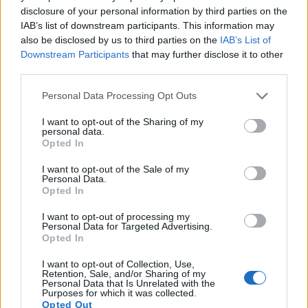
disclosure of your personal information by third parties on the
IAB’s list of downstream participants. This information may
صفوف من شجيرات التوت الأزرق الصحية تنمو في تربة
also be disclosed by us to third parties on the
IAB’s List of
Downstream Participants
that may further disclose it to other
مشمسة وجيدة التصريف في يوم صافٍ.
third parties.
انقر أو اضغط على الصورة لمزيد من المعلومات ودقة أعلى.
Please note that this website/app uses one or more Google
Personal Data Processing Opt Outs
services and may gather and store information including but
not limited to your visit or usage behaviour. You may click to
I want to opt-out of the Sharing of my
personal data.
grant or deny consent to Google and its third-party tags to
تحضير التربة: سر نجاح زراعة التوت
Opted In
use your data for below specified purposes in below Google
consent section.
I want to opt-out of the Sale of my
الأزرق
Personal Data.
Opted In
I want to opt-out of processing my
Personal Data for Targeted Advertising.
يعد اختبار درجة حموضة التربة خطوة أولى مهمة قبل زراعة
Opted In
التوت الأزرق
I want to opt-out of Collection, Use,
Retention, Sale, and/or Sharing of my
Personal Data that Is Unrelated with the
إذا كان هناك شرط أساسي لزراعة التوت الأزرق، فهو التربة
Purposes for which it was collected.
Opted Out