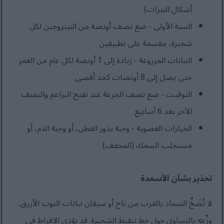
أشكال النترات)
السنة الأولى - ضع نصف أونصة من النيتروجين لكل
شجيرة، مقسمة على تطبيقين
النباتات المزروعة - زيادة إلى 1 أونصة لكل عام من العمر
حتى يصل إلى 8 أونصات كحد أقصى
التوقيت - ضع نصف الجرعة عند تفتح البراعم والنصف
الآخر بعد 6 أسابيع
الخيارات العضوية - وجبة بذور القطن، أو وجبة الدم، أو
مستحلب السمك (المخفف)
تحذير بشأن الأسمدة
لا تُضَخِّ السماد بالقرب من تاج أو سيقان نباتات التوت الأزرق.
وزِّعه بالتساوي حول خط تنقيط الشجيرة. قد يؤدي الإفراط في