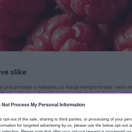
ve slike
a preuzimanje u nastavku su manje komprimirane i veće rezol
ađenih u članke i stranice na ovoj web stranici, koje su opti
a propusnog opsega.
 Not Process My Personal Information
44 x 768)
to opt-out of the sale, sharing to third parties, or processing of your per
formation for targeted advertising by us, please use the below opt-out s
r selection. Please note that after your opt-out request is processed y