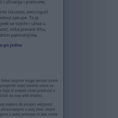
i uživanja i prehrane.
rno iskustvo, evocirajući
bobice sakupe. To je
jede se svježe i uživa u
ost, slika prenosi tihu,
rodnim pakovanjima.
cu po jednu
. Takva svojstva mogu varirati širom
 provjerite svoje lokalne izvore za
i koje bi trebale imati prednost u
itali na ovoj web stranici.
mne napore da provjeri valjanost
m obrazovanjem o ovoj temi. Uvijek
mjene u vašoj prehrani ili ako imate