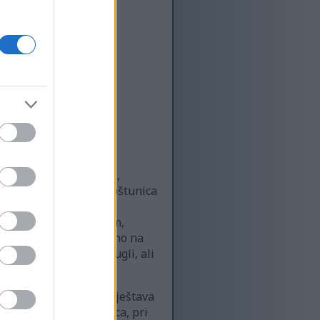
ne blistaju pod mekim,
ica je skup nježnih koštunica
 tonovi svjetlucaju
staju u sjeni u dubljim,
vlačeći pogled direktno na
. Njihovi oblici, okrugli, ali
ota.
hov suptilni sjaj nagovještava
ce između prsta i palca, pri