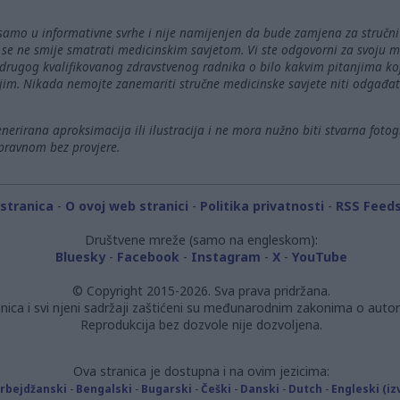
 samo u informativne svrhe i nije namijenjen da bude zamjena za stručni 
e se ne smije smatrati medicinskim savjetom. Vi ste odgovorni za svoju me
ili drugog kvalifikovanog zdravstvenog radnika o bilo kakvim pitanjima k
jim. Nikada nemojte zanemariti stručne medicinske savjete niti odgađat
nerirana aproksimacija ili ilustracija i ne mora nužno biti stvarna fotog
spravnom bez provjere.
stranica
-
O ovoj web stranici
-
Politika privatnosti
-
RSS Feed
Društvene mreže (samo na engleskom):
Bluesky
-
Facebook
-
Instagram
-
X
-
YouTube
© Copyright 2015-2026. Sva prava pridržana.
nica i svi njeni sadržaji zaštićeni su međunarodnim zakonima o auto
Reprodukcija bez dozvole nije dozvoljena.
Ova stranica je dostupna i na ovim jezicima:
rbejdžanski
-
Bengalski
-
Bugarski
-
Češki
-
Danski
-
Dutch
-
Engleski (iz