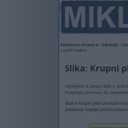
Naslovna stranica
/
Zdravlje
/
Is
svježih malina
Slika: Krupni 
Objavljeno: 5. januar 2026. u 10:49:
Posljednje ažurirano: 25. septembar
Makro krupni plan živahnih mali
prednosti bogate antioksidansi
Ova stranica je maš