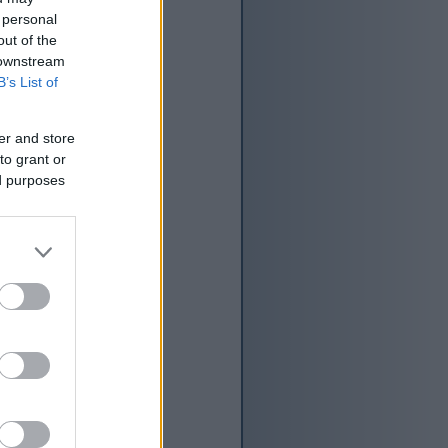
 personal
out of the
 downstream
B’s List of
er and store
to grant or
ed purposes