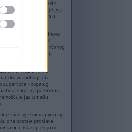
dlačice duž površine nekih
i raspored naglašava njihovu
bičan čin gledanja voća u
ju gotovo svjetleće, njihove
abora i pukotina svake
 evocirajući svježinu sunčanog
mog voća; one su dragulji
sidansima, vitaminom C,
u probavi i poboljšaju
ao supervoća - bogatog
a boja sugerira potenciju,
 premošćuje jaz između
.
prolaznom svježinom, evociraju
tla; ona postaje proslava
ništa ne odvlači pažnju od