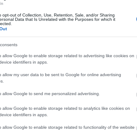
In
o opt-out of Collection, Use, Retention, Sale, and/or Sharing
ersonal Data that Is Unrelated with the Purposes for which it
(1,048,576 x 599,186)
lected.
Out
;-)
consents
o allow Google to enable storage related to advertising like cookies on
evice identifiers in apps.
dar u živopisnom, intimnom krupnom planu, njihove površi
o allow my user data to be sent to Google for online advertising
ija prikazuje voće u njegovom najčistijem obliku, svaka bob
s.
arajući složenu, gotovo skulpturalnu teksturu. Rubin-crveni
to allow Google to send me personalized advertising.
daju gotovo prozirno tamo gdje svjetlost udara, dok druge o
dubina polja zamućuje pozadinu u mekani preljev boja, pri
ajući na bliži pregled i divljenje njihovom prirodnom dizajnu
o allow Google to enable storage related to analytics like cookies on
utentičnosti - voće svježe s loze, neprerađeno i prepuno živ
evice identifiers in apps.
panjujuća. Sitne koštice maline djeluju punašno i čvrsto, nji
o allow Google to enable storage related to functionality of the website
trač gotovo može zamisliti osjećaj nježnog pritiskanja bobi