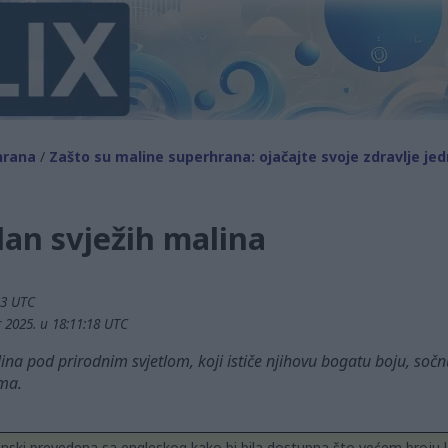
hrana
/
Zašto su maline superhrana: ojačajte svoje zdravlje je
plan svježih malina
33 UTC
 2025. u 18:11:18 UTC
na pod prirodnim svjetlom, koji ističe njihovu bogatu boju, sočn
ma.
inski prevedena sa engleskog kako bi bila dostupna što većem broju l