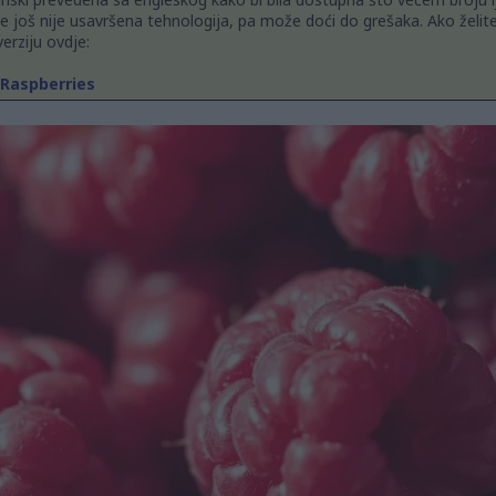
 još nije usavršena tehnologija, pa može doći do grešaka. Ako želit
erziju ovdje:
 Raspberries