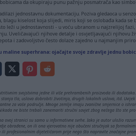
bobicama da okupiraju punu pažnju posmatrača kao simboli 
adilazi jednostavnu dokumentaciju. Poziva gledaoca u senzo
 blagu kiselost koja slijedi, miris koji se oslobađa kada se 
o leži u jednostavnosti - u voću ubranom u najzrelijoj fazi, 
. Uveličavajući njihove detalje i osvjetljavajući njihovu živ
jepota i zadovoljstvo često dolaze zajedno u najmanjim pri
u maline superhrana: ojačajte svoje zdravlje jednu bobi
utritivnim svojstvima jedne ili više prehrambenih proizvoda ili dodataka
 stanja tla, uslova dobrobiti životinja, drugih lokalnih uslova, itd. Uvijek
evantne za vaše područje. Mnoge zemlje imaju zvanične smjernice o ishran
ikada ne biste trebali zanemariti stručni savjet zbog nečega što ste proč
na ovoj stranici su samo u informativne svrhe. Iako je autor uložio razu
ovdje obrađene, on ili ona vjerovatno nije obučeni stručnjak sa formalni
m ili profesionalnim dijetetičarom prije nego što napravite značajne pro