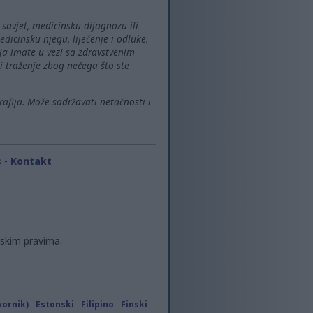
savjet, medicinsku dijagnozu ili
dicinsku njegu, liječenje i odluke.
oja imate u vezi sa zdravstvenim
i traženje zbog nečega što ste
rafija. Može sadržavati netačnosti i
s
-
Kontakt
rskim pravima.
vornik)
-
Estonski
-
Filipino
-
Finski
-