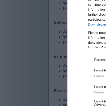
WebP
(88 KB)
continue se
JPEG
(174 KB)
information 
further disc
participants
Velika veličina
(2,688 x 1
Downstream 
AVIF
(61 KB)
Please note
WebP
(188 KB)
information 
JPEG
(576 KB)
deny consent
in below Go
Vrlo velika veličina
(4,03
Persona
AVIF
(92 KB)
I want t
WebP
(314 KB)
JPEG
(1.1 MB)
Opted 
I want t
Ekstra velika veličina
(5
Opted 
AVIF
(126 KB)
I want 
WebP
(468 KB)
Advertis