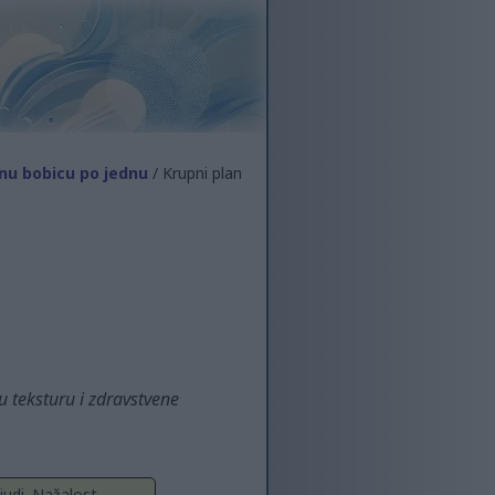
dnu bobicu po jednu
/ Krupni plan
u teksturu i zdravstvene
judi. Nažalost,