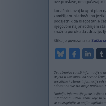
ove proslave, omogućavajući 
konačnici, ovaj krupni plan n
zamišljenu slatkoću na jeziku,
podsjetnik da blagostanje čest
njegovom najprirodnijem stanju
snažnu poruku da zdravlje, l
Slika je povezana sa:
Zašto s
Ova stranica sadrži informacije o n
svijeta u zavisnosti od sezone žetve,
specifične i ažurne informacije rel
odnosu na sve što ovdje pročitate. N
Nadalje, informacije predstavljene 
informacija i istraži teme koje su 
se posavjetujte sa svojim liječniko