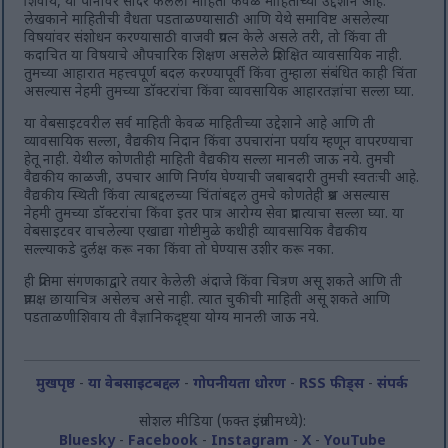
शिवाय, या पानावर सादर केलेली माहिती केवळ माहितीच्या उद्देशाने आहे.
लेखकाने माहितीची वैधता पडताळण्यासाठी आणि येथे समाविष्ट असलेल्या
विषयांवर संशोधन करण्यासाठी वाजवी प्रयत्न केले असले तरी, तो किंवा ती
कदाचित या विषयाचे औपचारिक शिक्षण असलेले प्रशिक्षित व्यावसायिक नाही.
तुमच्या आहारात महत्त्वपूर्ण बदल करण्यापूर्वी किंवा तुम्हाला संबंधित काही चिंता
असल्यास नेहमी तुमच्या डॉक्टरांचा किंवा व्यावसायिक आहारतज्ञांचा सल्ला घ्या.
या वेबसाइटवरील सर्व माहिती केवळ माहितीच्या उद्देशाने आहे आणि ती
व्यावसायिक सल्ला, वैद्यकीय निदान किंवा उपचारांना पर्याय म्हणून वापरण्याचा
हेतू नाही. येथील कोणतीही माहिती वैद्यकीय सल्ला मानली जाऊ नये. तुमची
वैद्यकीय काळजी, उपचार आणि निर्णय घेण्याची जबाबदारी तुमची स्वतःची आहे.
वैद्यकीय स्थिती किंवा त्याबद्दलच्या चिंतांबद्दल तुमचे कोणतेही प्रश्न असल्यास
नेहमी तुमच्या डॉक्टरांचा किंवा इतर पात्र आरोग्य सेवा प्रदात्याचा सल्ला घ्या. या
वेबसाइटवर वाचलेल्या एखाद्या गोष्टीमुळे कधीही व्यावसायिक वैद्यकीय
सल्ल्याकडे दुर्लक्ष करू नका किंवा तो घेण्यास उशीर करू नका.
ही प्रतिमा संगणकाद्वारे तयार केलेली अंदाजे किंवा चित्रण असू शकते आणि ती
प्रत्यक्ष छायाचित्र असेलच असे नाही. त्यात चुकीची माहिती असू शकते आणि
पडताळणीशिवाय ती वैज्ञानिकदृष्ट्या योग्य मानली जाऊ नये.
मुखपृष्ठ
-
या वेबसाइटबद्दल
-
गोपनीयता धोरण
-
RSS फीड्स
-
संपर्क
सोशल मीडिया (फक्त इंग्रजीमध्ये):
Bluesky
-
Facebook
-
Instagram
-
X
-
YouTube