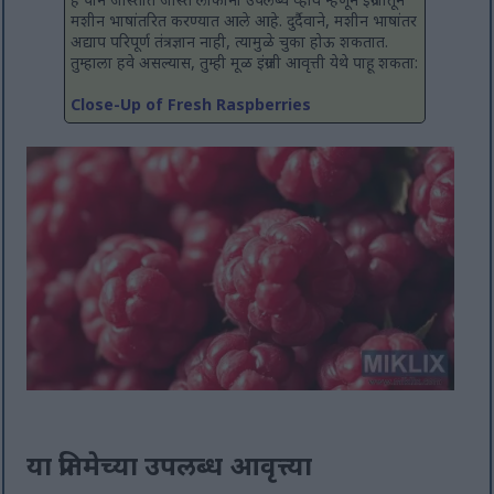
हे पान जास्तीत जास्त लोकांना उपलब्ध व्हावे म्हणून इंग्रजीतून
मशीन भाषांतरित करण्यात आले आहे. दुर्दैवाने, मशीन भाषांतर
अद्याप परिपूर्ण तंत्रज्ञान नाही, त्यामुळे चुका होऊ शकतात.
तुम्हाला हवे असल्यास, तुम्ही मूळ इंग्रजी आवृत्ती येथे पाहू शकता:
Close-Up of Fresh Raspberries
या प्रतिमेच्या उपलब्ध आवृत्त्या