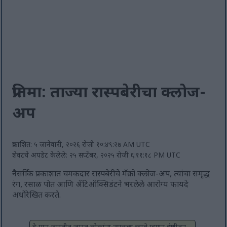
प्रतिमा: ताज्या रास्पबेरीचा क्लोज-
अप
प्रकाशित: ५ जानेवारी, २०२६ रोजी १०:४९:२७ AM UTC
शेवटचे अपडेट केलेले: २५ सप्टेंबर, २०२५ रोजी ६:११:१८ PM UTC
नैसर्गिक प्रकाशात चमकदार रास्पबेरीचे मॅक्रो क्लोज-अप, त्यांचा समृद्ध
रंग, रसाळ पोत आणि अँटिऑक्सिडंटने भरलेले आरोग्य फायदे
अधोरेखित करते.