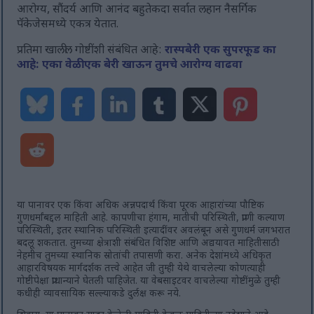
आरोग्य, सौंदर्य आणि आनंद बहुतेकदा सर्वात लहान नैसर्गिक
पॅकेजेसमध्ये एकत्र येतात.
प्रतिमा खालील गोष्टींशी संबंधित आहे:
रास्पबेरी एक सुपरफूड का
आहे: एका वेळी एक बेरी खाऊन तुमचे आरोग्य वाढवा
या पानावर एक किंवा अधिक अन्नपदार्थ किंवा पूरक आहारांच्या पौष्टिक
गुणधर्मांबद्दल माहिती आहे. कापणीचा हंगाम, मातीची परिस्थिती, प्राणी कल्याण
परिस्थिती, इतर स्थानिक परिस्थिती इत्यादींवर अवलंबून असे गुणधर्म जगभरात
बदलू शकतात. तुमच्या क्षेत्राशी संबंधित विशिष्ट आणि अद्ययावत माहितीसाठी
नेहमीच तुमच्या स्थानिक स्रोतांची तपासणी करा. अनेक देशांमध्ये अधिकृत
आहारविषयक मार्गदर्शक तत्त्वे आहेत जी तुम्ही येथे वाचलेल्या कोणत्याही
गोष्टीपेक्षा प्राधान्याने घेतली पाहिजेत. या वेबसाइटवर वाचलेल्या गोष्टींमुळे तुम्ही
कधीही व्यावसायिक सल्ल्याकडे दुर्लक्ष करू नये.