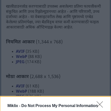
खाली डाउनलोड करण्यासाठी उपलब्ध असलेल्या प्रतिमा फायली कमी
संकुचित आणि उच्च रिझोल्यूशनच्या आहेत - आणि परिणामी, उच्च
दर्जाच्या आहेत - या वेबसाइटवरील लेख आणि पृष्ठांमध्ये एम्बेड
केलेल्या प्रतिमांपेक्षा, ज्या बँडविड्थ वापर कमी करण्यासाठी फाइल
आकारासाठी अधिक ऑप्टिमाइझ केल्या आहेत.
नियमित आकार
(1,344 x 768)
AVIF
(35 KB)
WebP
(88 KB)
JPEG
(174 KB)
मोठा आकार
(2,688 x 1,536)
AVIF
(61 KB)
WebP
(188 KB)
JPEG
(576 KB)
Miklix -
Do Not Process My Personal Information