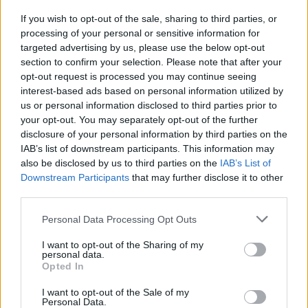
खूप मोठा आकार
(4,032 x 2,304)
If you wish to opt-out of the sale, sharing to third parties, or
AVIF
(92 KB)
processing of your personal or sensitive information for
WebP
(314 KB)
targeted advertising by us, please use the below opt-out
JPEG
(1.1 MB)
section to confirm your selection. Please note that after your
opt-out request is processed you may continue seeing
interest-based ads based on personal information utilized by
खूप मोठा आकार
(5,376 x 3,072)
us or personal information disclosed to third parties prior to
your opt-out. You may separately opt-out of the further
AVIF
(126 KB)
disclosure of your personal information by third parties on the
WebP
(468 KB)
IAB’s list of downstream participants. This information may
JPEG
(1.8 MB)
also be disclosed by us to third parties on the
IAB’s List of
Downstream Participants
that may further disclose it to other
विनोदीदृष्ट्या मोठा आकार
(1,048,576 x 599,186)
third parties.
Please note that this website/app uses one or more Google
अजूनही अपलोड करत आहे... ;-)
Personal Data Processing Opt Outs
services and may gather and store information including but
not limited to your visit or usage behaviour. You may click to
I want to opt-out of the Sharing of my
personal data.
grant or deny consent to Google and its third-party tags to
Opted In
प्रतिमा वर्णन
use your data for below specified purposes in below Google
consent section.
I want to opt-out of the Sale of my
Personal Data.
रास्पबेरीचा एक छोटासा प्रवाह फ्रेमला एका स्पष्ट, जवळून