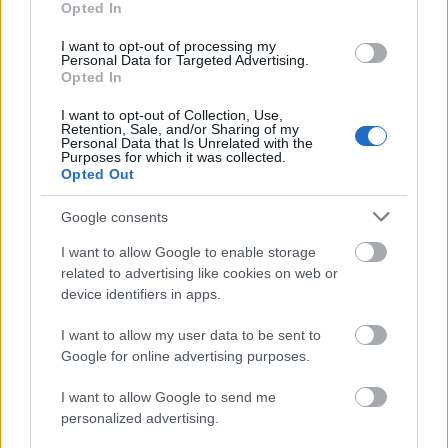
Opted In
पाहण्यासारखा क्लोज-अप देतो, त्यांचे पृष्ठभाग मऊ, नैसर्गिक
प्रकाशाखाली चमकतात. या रचनेत फळांना त्याच्या शुद्ध स्वरूपात
I want to opt-out of processing my
कॅप्चर केले आहे, प्रत्येक बेरी नाजूक ड्रुपेलेटचा एक समूह आहे जो
Personal Data for Targeted Advertising.
Opted In
एकमेकांशी घट्ट बांधला जातो, ज्यामुळे एक जटिल, जवळजवळ
शिल्पाकृतीची पोत तयार होते. माणिक-लाल रंग चैतन्यशीलतेने
I want to opt-out of Collection, Use,
चमकतात, काही बेरी प्रकाश पडतो तिथे जवळजवळ पारदर्शक
Retention, Sale, and/or Sharing of my
दिसतात, तर काही खोल, मखमली रंगछटांमध्ये सावलीत राहतात.
Personal Data that Is Unrelated with the
Purposes for which it was collected.
शेताची उथळ खोली पार्श्वभूमीला रंगाच्या मऊ धुलाईमध्ये अस्पष्ट करते,
Opted Out
डोळा थेट रास्पबेरीच्या गुंतागुंतीच्या तपशीलांकडे आकर्षित करते,
जवळून तपासणी आणि त्यांच्या नैसर्गिक रचनेचे कौतुक करण्यास
Google consents
आमंत्रित करते. त्यांचे आकार, गोल परंतु किंचित अनियमित,
प्रामाणिकपणा दर्शवतात - द्राक्षवेलीपासून ताजे फळ, प्रक्रिया न केलेले
I want to allow Google to enable storage
आणि जीवनाने भरलेले.
related to advertising like cookies on web or
device identifiers in apps.
प्रतिमेची स्पर्शक्षमता लक्षवेधी आहे. रास्पबेरीचे छोटे छोटे फळे घट्ट आणि
टणक दिसतात, त्यांची सूक्ष्म चमक पृष्ठभागाखाली रसाळपणा दर्शवते.
I want to allow my user data to be sent to
बोट आणि अंगठ्यामध्ये बेरी हळूवारपणे दाबण्याची, गोड, आंबट रस
Google for online advertising purposes.
सोडण्यापूर्वी त्वचा थोडीशी बाहेर पडण्याची संवेदना पाहणारा
जवळजवळ कल्पना करू शकतो. काही बेरींच्या पृष्ठभागावरील बारीक
I want to allow Google to send me
केस त्यांच्या सेंद्रिय उत्पत्तीची प्रकाश, सूक्ष्म आठवण करून देतात, तर
personalized advertising.
एकत्रित व्यवस्था त्यांच्या विपुलतेवर आणि नैसर्गिक आकर्षणावर भर