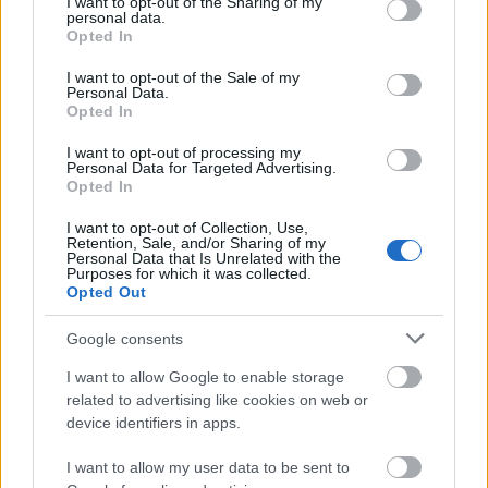
not limited to your visit or usage behaviour. You may click to
I want to opt-out of the Sharing of my
personal data.
framboises, invitant à une inspection plus
grant or deny consent to Google and its third-party tags to
Opted In
approfondie et à l'appréciation de leur design
use your data for below specified purposes in below Google
naturel. Leurs formes, rondes mais légèrement
consent section.
I want to opt-out of the Sale of my
irrégulières, évoquent l'authenticité : des fruits frais
Personal Data.
Opted In
de la vigne, non transformés, et débordants de vie.
I want to opt-out of processing my
La qualité tactile de l'image est saisissante. Les
Personal Data for Targeted Advertising.
minuscules drupéoles des framboises paraissent
Opted In
charnues et fermes, leur subtile brillance laissant
I want to opt-out of Collection, Use,
deviner la jutosité sous-jacente. On peut presque
Retention, Sale, and/or Sharing of my
imaginer la sensation de presser délicatement une
Personal Data that Is Unrelated with the
Purposes for which it was collected.
baie entre le pouce et l'index, la peau cédant
Opted Out
légèrement avant de libérer son jus sucré et acidulé.
Les fins poils qui ornent la surface de certaines
Google consents
baies captent la lumière, rappels subtils de leur
origine organique, tandis que leur disposition en
I want to allow Google to enable storage
grappes souligne leur abondance et leur attrait
related to advertising like cookies on web or
naturel. Cette proximité, cette perspective presque
device identifiers in apps.
magnifiée, transforme l'acte ordinaire d'observer un
I want to allow my user data to be sent to
fruit en un moment de découverte intime, mettant