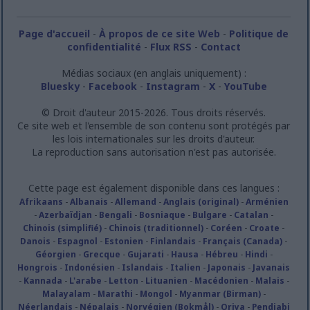
Page d'accueil
-
À propos de ce site Web
-
Politique de
confidentialité
-
Flux RSS
-
Contact
Médias sociaux (en anglais uniquement) :
Bluesky
-
Facebook
-
Instagram
-
X
-
YouTube
© Droit d'auteur 2015-2026. Tous droits réservés.
Ce site web et l'ensemble de son contenu sont protégés par
les lois internationales sur les droits d'auteur.
La reproduction sans autorisation n'est pas autorisée.
Cette page est également disponible dans ces langues :
Afrikaans
-
Albanais
-
Allemand
-
Anglais (original)
-
Arménien
-
Azerbaïdjan
-
Bengali
-
Bosniaque
-
Bulgare
-
Catalan
-
Chinois (simplifié)
-
Chinois (traditionnel)
-
Coréen
-
Croate
-
Danois
-
Espagnol
-
Estonien
-
Finlandais
-
Français (Canada)
-
Géorgien
-
Grecque
-
Gujarati
-
Hausa
-
Hébreu
-
Hindi
-
Hongrois
-
Indonésien
-
Islandais
-
Italien
-
Japonais
-
Javanais
-
Kannada
-
L'arabe
-
Letton
-
Lituanien
-
Macédonien
-
Malais
-
Malayalam
-
Marathi
-
Mongol
-
Myanmar (Birman)
-
Néerlandais
-
Népalais
-
Norvégien (Bokmål)
-
Oriya
-
Pendjabi