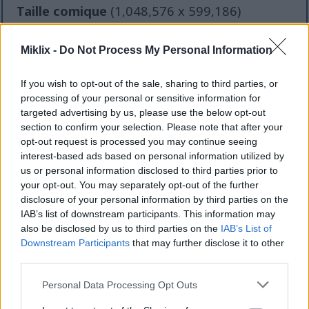
Taille comique
(1,048,576 x 599,186)
Toujours en cours de téléchargement... ;-)
Miklix -
Do Not Process My Personal Information
If you wish to opt-out of the sale, sharing to third parties, or
Description de l'image
processing of your personal or sensitive information for
targeted advertising by us, please use the below opt-out
Une cascade de framboises remplit le cadre dans un
section to confirm your selection. Please note that after your
gros plan vif et intime, leurs surfaces scintillant
opt-out request is processed you may continue seeing
sous une douce lumière naturelle. La composition
interest-based ads based on personal information utilized by
capture le fruit dans sa forme la plus pure, chaque
us or personal information disclosed to third parties prior to
baie étant une grappe de drupéoles délicates
your opt-out. You may separately opt-out of the further
disclosure of your personal information by third parties on the
étroitement liées, créant une texture complexe,
IAB’s list of downstream participants. This information may
presque sculpturale. Les tons rouge rubis scintillent
also be disclosed by us to third parties on the
IAB’s List of
de vivacité, certaines baies apparaissant presque
Downstream Participants
that may further disclose it to other
translucides sous la lumière, tandis que d'autres
third parties.
restent ombragées dans des teintes plus profondes
et veloutées. La faible profondeur de champ floute
Please note that this website/app uses one or more Google
Personal Data Processing Opt Outs
l'arrière-plan en un doux voile de couleur, attirant le
services and may gather and store information including but
regard directement sur les détails complexes des