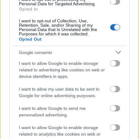
形は、まさにラズベリーの真髄を物語っています。つ
Personal Data for Targeted Advertising.
るから摘んだばかりの、加工されていない、生命力に
Opted In
溢れた果実です。
I want to opt-out of Collection, Use,
Retention, Sale, and/or Sharing of my
この画像の触感は印象的です。ラズベリーの小さな核
Personal Data that Is Unrelated with the
Purposes for which it was collected.
果はふっくらとしていて、ほのかな光沢が表面下のジ
Opted Out
ューシーさを暗示しています。見る者は、指と親指で
ベリーを優しく押したときの感覚を想像できるでしょ
Google consents
う。皮がわずかに柔らかくなり、甘酸っぱい果汁が流
I want to allow Google to enable storage
れ出ます。ベリーの表面には細かい毛が生えており、
related to advertising like cookies on web or
光を受けて、その有機的な起源をほのかに思い出さ
device identifiers in apps.
せ、密集した配置は、その豊かさと自然な魅力を強調
しています。この近さ、まるで拡大されたかのような
I want to allow my user data to be sent to
視点は、果物を見るという日常的な行為を親密な発見
Google for online advertising purposes.
の瞬間へと変貌させ、何気なく見ただけでは見過ごさ
I want to allow Google to send me
れがちな美しさを際立たせます。
personalized advertising.
この視覚的な饗宴において、照明は重要な役割を果た
I want to allow Google to enable storage
しています。上から照らされたラズベリーは、鮮やか
related to analytics like cookies on web or
な緋色から深紅まで、まるで光り輝いているかのよう