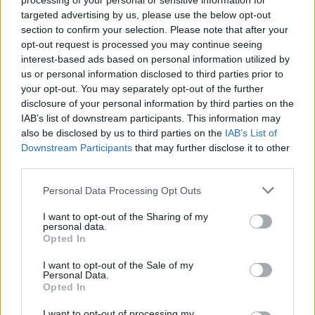
processing of your personal or sensitive information for
targeted advertising by us, please use the below opt-out
まだアップロード中だ。）
section to confirm your selection. Please note that after your
opt-out request is processed you may continue seeing
interest-based ads based on personal information utilized by
画像説明
us or personal information disclosed to third parties prior to
your opt-out. You may separately opt-out of the further
disclosure of your personal information by third parties on the
ラズベリーの滝が鮮やかで親密なクローズアップでフ
IAB’s list of downstream participants. This information may
レームを埋め尽くし、柔らかな自然光の下で表面がき
also be disclosed by us to third parties on the
IAB’s List of
らめいています。構図はラズベリーの最も純粋な姿を
Downstream Participants
that may further disclose it to other
third parties.
捉えており、一つ一つのベリーは繊細な核果が密集し
た房であり、複雑で彫刻のような質感を生み出してい
Please note that this website/app uses one or more Google
Personal Data Processing Opt Outs
ます。ルビーレッドの色合いは鮮やかに輝き、光が当
services and may gather and store information including but
たるとほぼ半透明に見えるベリーもあれば、より深く
not limited to your visit or usage behaviour. You may click to
I want to opt-out of the Sharing of my
personal data.
grant or deny consent to Google and its third-party tags to
ベルベットのような色合いに陰影を付けるベリーもあ
Opted In
use your data for below specified purposes in below Google
ります。浅い被写界深度は背景を柔らかな色彩へとぼ
consent section.
I want to opt-out of the Sale of my
かし、ラズベリーの精巧なディテールへと視線を誘
Personal Data.
い、その自然な造形をじっくりと観察し、鑑賞したく
Opted In
なります。丸みを帯びながらもわずかに不規則なその
I want to opt-out of processing my