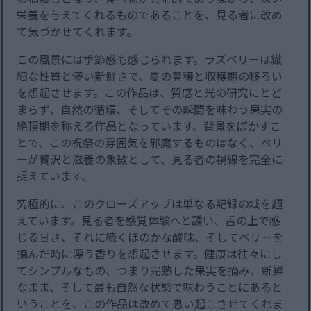
栄養を与えてくれるものであることを、見る者に改め
て気づかせてくれます。
この風景には季節感も感じられます。ラズベリーは繊
細な性質と儚い新鮮さで、夏の豊穣と収穫期の移ろい
を想起させます。この作品は、質感と光の研究にとど
まらず、自然の循環、そしてその瞬間を味わう果実の
絶頂期を称える作品となっています。背景をぼかすこ
とで、この祝祭の雰囲気を邪魔するものはなく、ベリ
ーが贅沢と滋養の象徴として、見る者の視線を完全に
捉えています。
究極的に、このクローズアップは単なる記録の域を超
えています。見る者を感覚体験へと誘い、舌の上で感
じる甘さ、それに続くほのかな酸味、そしてベリーを
摘んだ時に漂う香りを想起させます。健康は往々にし
てシンプルなもの、つまり完熟した果実を摘み、新鮮
なまま、そして最も自然な状態で味わうことにあると
いうことを、この作品は改めて思い起こさせてくれま