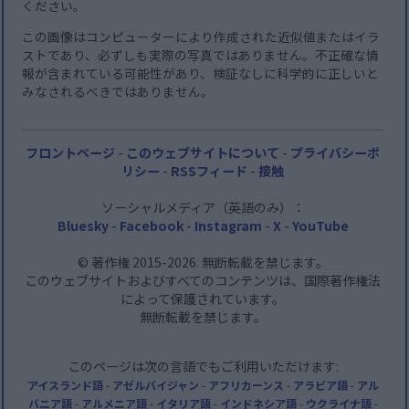
ください。
この画像はコンピューターにより作成された近似値またはイラ
ストであり、必ずしも実際の写真ではありません。不正確な情
報が含まれている可能性があり、検証なしに科学的に正しいと
みなされるべきではありません。
フロントページ
-
このウェブサイトについて
-
プライバシーポ
リシー
-
RSSフィード
-
接触
ソーシャルメディア（英語のみ）：
Bluesky
-
Facebook
-
Instagram
-
X
-
YouTube
© 著作権 2015-2026. 無断転載を禁じます。
このウェブサイトおよびすべてのコンテンツは、国際著作権法
によって保護されています。
無断転載を禁じます。
このページは次の言語でもご利用いただけます:
アイスランド語
-
アゼルバイジャン
-
アフリカーンス
-
アラビア語
-
アル
バニア語
-
アルメニア語
-
イタリア語
-
インドネシア語
-
ウクライナ語
-