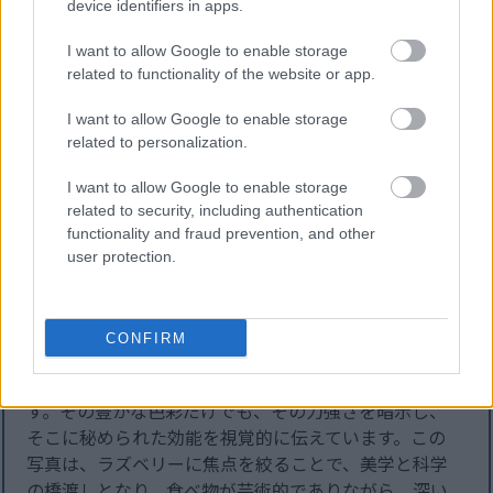
device identifiers in apps.
です。それぞれの実のひだや割れ目の間に影が優しく
落ち、構図の奥行きと立体感を高めています。その効
I want to allow Google to enable storage
果は、太陽に照らされた朝の爽やかさや、夏の豊穣を
related to functionality of the website or app.
想起させる、生き生きとした温かみのあるものです。
I want to allow Google to enable storage
画像の自然な色調は、ラズベリーが単なる果物ではな
related to personalization.
いという概念を強めています。それは、美しさと栄養
分の両方に輝く、自然の宝石なのです。
I want to allow Google to enable storage
related to security, including authentication
ラズベリーは、その見た目の魅力だけでなく、活力と
functionality and fraud prevention, and other
健康の象徴でもあります。抗酸化物質、ビタミンC、食
user protection.
物繊維、植物栄養素が豊富に含まれており、免疫力を
高め、消化を助け、健康全般を促進する効果があると
されています。この写真は、ベリーの見た目だけでな
CONFIRM
く、栄養価が高く、用途が広く、健康に深く結びつい
ているスーパーフルーツとしての本質も捉えていま
す。その豊かな色彩だけでも、その力強さを暗示し、
そこに秘められた効能を視覚的に伝えています。この
写真は、ラズベリーに焦点を絞ることで、美学と科学
の橋渡しとなり、食べ物が芸術的でありながら、深い