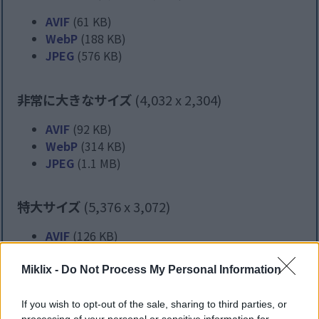
AVIF
(61 KB)
WebP
(188 KB)
JPEG
(576 KB)
非常に大きなサイズ
(4,032 x 2,304)
AVIF
(92 KB)
WebP
(314 KB)
JPEG
(1.1 MB)
特大サイズ
(5,376 x 3,072)
AVIF
(126 KB)
WebP
(468 KB)
JPEG
(1.8 MB)
Miklix -
Do Not Process My Personal Information
If you wish to opt-out of the sale, sharing to third parties, or
非常に大きなサイズ
(1,048,576 x 599,186)