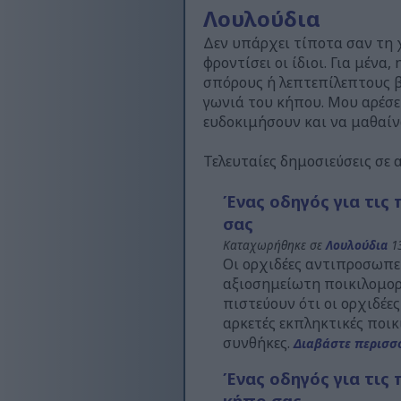
Λουλούδια
Δεν υπάρχει τίποτα σαν τη χ
φροντίσει οι ίδιοι. Για μέν
σπόρους ή λεπτεπίλεπτους 
γωνιά του κήπου. Μου αρέσει
ευδοκιμήσουν και να μαθαίν
Τελευταίες δημοσιεύσεις σε 
Ένας οδηγός για τις
σας
Καταχωρήθηκε σε
Λουλούδια
13
Οι ορχιδέες αντιπροσωπε
αξιοσημείωτη ποικιλομορφ
πιστεύουν ότι οι ορχιδέε
αρκετές εκπληκτικές ποικ
συνθήκες.
Διαβάστε περισσό
Ένας οδηγός για τις 
κήπο σας