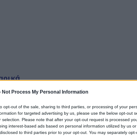
αρικά
λιέργειας των δικών σας βρώσιμων βοτάνων και μπαχαρικ
 Not Process My Personal Information
κάδα στο μαγείρεμα και ομορφιά στον κήπο σας. Μάθετε π
τε τους πιο νόστιμους θησαυρούς της φύσης—όλα αυτά απ
να ευδοκιμούν.
to opt-out of the sale, sharing to third parties, or processing of your per
formation for targeted advertising by us, please use the below opt-out s
αυτή την κατηγορία και τις υποκατηγορίες της:
r selection. Please note that after your opt-out request is processed y
eing interest-based ads based on personal information utilized by us or
ε δεντρολίβανο: Ο πλήρης οδηγός καλλιέργεια
disclosed to third parties prior to your opt-out. You may separately opt-