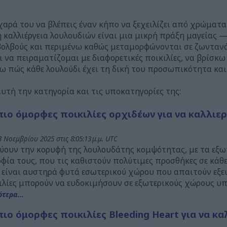
αρά του να βλέπεις έναν κήπο να ξεχειλίζει από χρώματα
α, η καλλιέργεια λουλουδιών είναι μια μικρή πράξη μαγεία
βολβούς και περιμένω καθώς μεταμορφώνονται σε ζωνταν
 να πειραματίζομαι με διαφορετικές ποικιλίες, να βρίσκω 
ω πώς κάθε λουλούδι έχει τη δική του προσωπικότητα και
αυτή την κατηγορία και τις υποκατηγορίες της:
 πιο όμορφες ποικιλίες ορχιδέων για να καλλιε
 Νοεμβρίου 2025 στις 8:05:13 μ.μ. UTC
ύουν την κορυφή της λουλουδάτης κομψότητας, με τα εξωτ
ία τους, που τις καθιστούν πολύτιμες προσθήκες σε κάθε
ς είναι αυστηρά φυτά εσωτερικού χώρου που απαιτούν εξε
ιλίες μπορούν να ευδοκιμήσουν σε εξωτερικούς χώρους υπ
τερα...
πιο όμορφες ποικιλίες Bleeding Heart για να κ