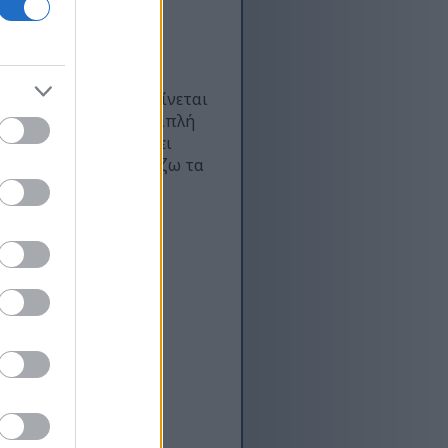
με το χρόνο, και να γίνεται
κάτι περισσότερο από απλή
ζωής που θα διαρκέσει
στό σημείο, να φροντίζω τα
ί να υπόσχεται σκιά,
 κήπο σας
 γεμάτη με ανθοφόρα
ιρίσιμο μέγεθος, οι
ρισσότερα...
πο σας