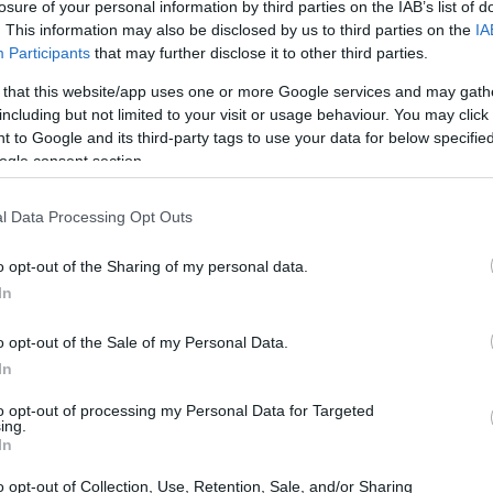
losure of your personal information by third parties on the IAB’s list of
Μπαχαρικά
21 Απριλίου 2026 στις 8:37:19 μ.μ. UTC
. This information may also be disclosed by us to third parties on the
IA
μορφιά και γεύση σε κάθε κήπο. Αυτό το αρωματικό βότανο έ
Participants
that may further disclose it to other third parties.
είρων εδώ και αιώνες. Η καλλιέργεια του δικού σας δεντ
νο. Το φυτό έχει φύλλα που μοιάζουν με βελόνες και εκπλ
 that this website/app uses one or more Google services and may gath
including but not limited to your visit or usage behaviour. You may click 
 to Google and its third-party tags to use your data for below specifi
ια την καλλιέργεια μέντας στο σπίτι
ogle consent section.
Μπαχαρικά
21 Απριλίου 2026 στις 7:49:24 μ.μ. UTC
ει τα συνηθισμένα πιάτα σε εξαιρετικές γαστρονομικές εμ
l Data Processing Opt Outs
ει έντονη γεύση σε τσάγια, κοκτέιλ, σαλάτες και επιδόρπι
ια συνεχή παροχή αρωματικών φύλλων στα χέρια σας.
Διαβά
o opt-out of the Sharing of my personal data.
ζας: Πλήρης Οδηγός για την Καλλιέργεια αυτού
In
o opt-out of the Sale of my Personal Data.
Μπαχαρικά
16 Μαρτίου 2026 στις 10:49:58 μ.μ. UTC
In
 στον κήπο του σπιτιού σας ανοίγει πόρτες σε αιώνες φυτ
ρει γλυκές ρίζες που οι άνθρωποι εκτιμούν εδώ και χιλιά
to opt-out of processing my Personal Data for Targeted
λυετή βότανα, αλλά η καλλιέργεια γλυκόριζας ανταμείβει
ing.
In
 περισσότερα...
o opt-out of Collection, Use, Retention, Sale, and/or Sharing