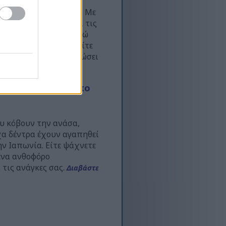
σθήκες σε κάθε τοπίο. Με
όλο τον χειμώνα και τις
έρον όλο το χρόνο, ενώ
ετε εποχιακό χρώμα είτε
ν μπορεί να μεταμορφώσει
τερα...
φυτέψετε στον κήπο
υ κόβουν την ανάσα,
χα δέντρα έχουν αγαπηθεί
ην Ιαπωνία. Είτε ψάχνετε
 ένα ανθοφόρο
 τις ανάγκες σας.
Διαβάστε