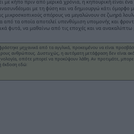
 με κήπο πριν από μερικά χρόνια, η κηπουρική είναι ένα 
νασυνδέομαι με τη φύση και να δημιουργώ κάτι όμορφο με
εις μικροσκοπικούς σπόρους να μεγαλώνουν σε ζωηρά λουλ
α από τα οποία αποτελεί υπενθύμιση υπομονής και φροντί
ικά φυτά, να μαθαίνω από τις εποχές και να ανακαλύπτω 
φράστηκε μηχανικά από τα αγγλικά, προκειμένου να είναι προσβάσ
ρους ανθρώπους. Δυστυχώς, η αυτόματη μετάφραση δεν είναι ακό
νολογία, οπότε μπορεί να προκύψουν λάθη. Αν προτιμάτε, μπορεί
 έκδοση εδώ: