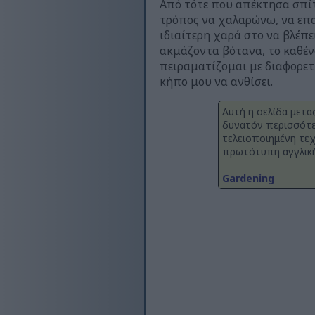
Από τότε που απέκτησα σπίτι
τρόπος να χαλαρώνω, να επα
ιδιαίτερη χαρά στο να βλέπ
ακμάζοντα βότανα, το καθέν
πειραματίζομαι με διαφορετ
κήπο μου να ανθίσει.
Αυτή η σελίδα μετα
δυνατόν περισσότε
τελειοποιημένη τεχ
πρωτότυπη αγγλική
Gardening