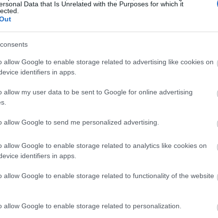
ersonal Data that Is Unrelated with the Purposes for which it
lected.
Out
consents
υτεύεις ένα δέντρο και να το βλέπεις να μεγαλώνει, χρόνο 
ορίας του κήπου. Για μένα, η καλλιέργεια δέντρων είναι 
o allow Google to enable storage related to advertising like cookies on
υπομονή, φροντίδα και την ήσυχη χαρά της φροντίδας της 
evice identifiers in apps.
 ίσως ακόμη και από εμένα. Μου αρέσει να επιλέγω το σω
βλέπω να τεντώνονται αργά προς τον ουρανό, με κάθε κλαδ
o allow my user data to be sent to Google for online advertising
μια μέρα.
s.
αυτή την κατηγορία και τις υποκατηγορίες της:
to allow Google to send me personalized advertising.
 καλύτερες ποικιλίες δέντρων Dogwood για τον
o allow Google to enable storage related to analytics like cookies on
evice identifiers in apps.
εμβρίου 2025 στις 2:31:28 μ.μ. UTC
ανταγωνιστούν την αυτοφυή κρανιά σε ομορφιά όταν είναι
o allow Google to enable storage related to functionality of the website
ην κομψή τους μορφή, το εποχιακό ενδιαφέρον και το διαχε
τικές προσθήκες σε σχεδόν οποιοδήποτε τοπίο.
Διαβάστε πε
ίες δέντρων Crabapple για να φυτέψετε στον κή
o allow Google to enable storage related to personalization.