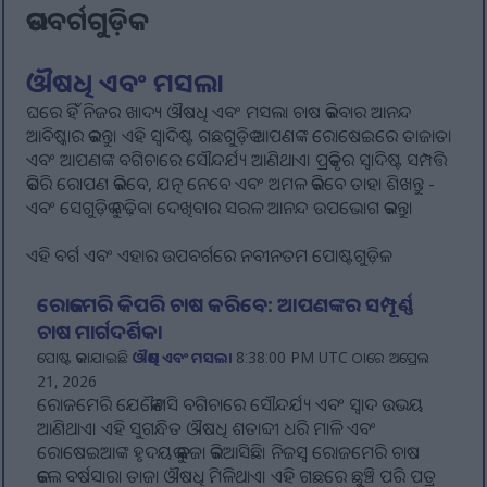
ଉପବର୍ଗଗୁଡ଼ିକ
ଔଷଧି ଏବଂ ମସଲା
ଘରେ ହିଁ ନିଜର ଖାଦ୍ୟ ଔଷଧି ଏବଂ ମସଲା ଚାଷ କରିବାର ଆନନ୍ଦ
ଆବିଷ୍କାର କରନ୍ତୁ। ଏହି ସ୍ୱାଦିଷ୍ଟ ଗଛଗୁଡ଼ିକ ଆପଣଙ୍କ ରୋଷେଇରେ ତାଜାତା
ଏବଂ ଆପଣଙ୍କ ବଗିଚାରେ ସୌନ୍ଦର୍ଯ୍ୟ ଆଣିଥାଏ। ପ୍ରକୃତିର ସ୍ୱାଦିଷ୍ଟ ସମ୍ପତ୍ତି
କିପରି ରୋପଣ କରିବେ, ଯତ୍ନ ନେବେ ଏବଂ ଅମଳ କରିବେ ତାହା ଶିଖନ୍ତୁ -
ଏବଂ ସେଗୁଡ଼ିକୁ ବଢ଼ିବା ଦେଖିବାର ସରଳ ଆନନ୍ଦ ଉପଭୋଗ କରନ୍ତୁ।
ଏହି ବର୍ଗ ଏବଂ ଏହାର ଉପବର୍ଗରେ ନବୀନତମ ପୋଷ୍ଟଗୁଡ଼ିକ:
ରୋଜମେରି କିପରି ଚାଷ କରିବେ: ଆପଣଙ୍କର ସମ୍ପୂର୍ଣ୍ଣ
ଚାଷ ମାର୍ଗଦର୍ଶିକା
ପୋଷ୍ଟ କରାଯାଇଛି
ଔଷଧି ଏବଂ ମସଲା
8:38:00 PM UTC ଠାରେ ଅପ୍ରେଲ
21, 2026
ରୋଜମେରି ଯେକୌଣସି ବଗିଚାରେ ସୌନ୍ଦର୍ଯ୍ୟ ଏବଂ ସ୍ୱାଦ ଉଭୟ
ଆଣିଥାଏ। ଏହି ସୁଗନ୍ଧିତ ଔଷଧି ଶତାବ୍ଦୀ ଧରି ମାଳି ଏବଂ
ରୋଷେଇଆଙ୍କ ହୃଦୟକୁ କବଜା କରିଆସିଛି। ନିଜସ୍ୱ ରୋଜମେରି ଚାଷ
କଲେ ବର୍ଷସାରା ତାଜା ଔଷଧି ମିଳିଥାଏ। ଏହି ଗଛରେ ଛୁଞ୍ଚି ପରି ପତ୍ର