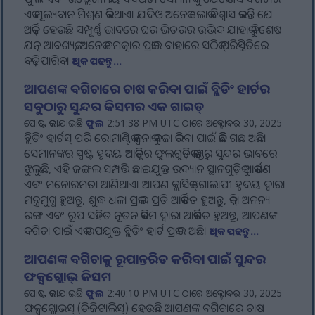
ଏକ ମୂଲ୍ୟବାନ ମିଶ୍ରଣ କରିଥାଏ। ଯଦିଓ ଅନେକ ଲୋକ ବିଶ୍ୱାସ କରନ୍ତି ଯେ
ଅର୍କିଡ୍ ହେଉଛି ସମ୍ପୂର୍ଣ୍ଣ ଭାବରେ ଘର ଭିତରର ଉଦ୍ଭିଦ ଯାହାକୁ ବିଶେଷ
ଯତ୍ନ ଆବଶ୍ୟକ, ଅନେକ ଚମତ୍କାର ପ୍ରକାର ବାହାରେ ସଠିକ୍ ପରିସ୍ଥିତିରେ
ବଢ଼ିପାରିବ।
ଅଧିକ ପଢନ୍ତୁ...
ଆପଣଙ୍କ ବଗିଚାରେ ଚାଷ କରିବା ପାଇଁ ବ୍ଲିଡିଂ ହାର୍ଟର
ସବୁଠାରୁ ସୁନ୍ଦର କିସମର ଏକ ଗାଇଡ୍
ପୋଷ୍ଟ କରାଯାଇଛି
ଫୁଲ
2:51:38 PM UTC ଠାରେ ଅକ୍ଟୋବର 30, 2025
ବ୍ଲିଡିଂ ହାର୍ଟସ୍ ପରି ରୋମାଣ୍ଟିକ କଳ୍ପନାକୁ କବଜା କରିବା ପାଇଁ କିଛି ଗଛ ଅଛି।
ସେମାନଙ୍କର ସ୍ପଷ୍ଟ ହୃଦୟ ଆକୃତିର ଫୁଲଗୁଡ଼ିକ କାଣ୍ଡରୁ ସୁନ୍ଦର ଭାବରେ
ଝୁଲୁଛି, ଏହି ଜଙ୍ଗଲ ସମ୍ପତ୍ତି ଛାଇଯୁକ୍ତ ଉଦ୍ୟାନ ସ୍ଥାନଗୁଡ଼ିକୁ ଆକର୍ଷଣ
ଏବଂ ମନୋରମତା ଆଣିଥାଏ। ଆପଣ କ୍ଲାସିକ୍ ଗୋଲାପୀ ହୃଦୟ ଦ୍ୱାରା
ମନ୍ତ୍ରମୁଗ୍ଧ ହୁଅନ୍ତୁ, ଶୁଦ୍ଧ ଧଳା ପ୍ରକାର ପ୍ରତି ଆକର୍ଷିତ ହୁଅନ୍ତୁ, କିମ୍ବା ଅନନ୍ୟ
ରଙ୍ଗ ଏବଂ ରୂପ ସହିତ ନୂତନ କିସମ ଦ୍ୱାରା ଆକର୍ଷିତ ହୁଅନ୍ତୁ, ଆପଣଙ୍କ
ବଗିଚା ପାଇଁ ଏକ ଉପଯୁକ୍ତ ବ୍ଲିଡିଂ ହାର୍ଟ ପ୍ରକାର ଅଛି।
ଅଧିକ ପଢନ୍ତୁ...
ଆପଣଙ୍କ ବଗିଚାକୁ ରୂପାନ୍ତରିତ କରିବା ପାଇଁ ସୁନ୍ଦର
ଫକ୍ସଗ୍ଲୋଭ୍ କିସମ
ପୋଷ୍ଟ କରାଯାଇଛି
ଫୁଲ
2:40:10 PM UTC ଠାରେ ଅକ୍ଟୋବର 30, 2025
ଫକ୍ସଗ୍ଲୋଭସ୍ (ଡିଜିଟାଲିସ୍) ହେଉଛି ଆପଣଙ୍କ ବଗିଚାରେ ଚାଷ