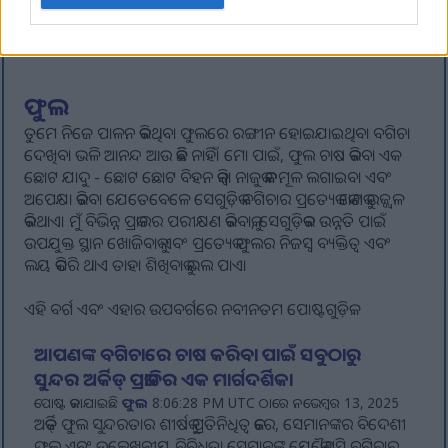
ଅଧିକ ପୋଷ୍ଟ...
ଫୁଲ
ତୁମେ ନିଜେ ପାଳନ କରିଥିବା ଫୁଲରେ ରଙ୍ଗୀନ ହୋଇଯାଇଥିବା ବଗିଚା
ଦେଖିବା ଭଳି ଆନନ୍ଦ ଆଉ କିଛି ନାହିଁ। ମୋ ପାଇଁ, ଫୁଲ ଚାଷ କରିବା ଏକ
ଛୋଟ ଯାଦୁ - ଛୋଟ ଛୋଟ ବିହନ କିମ୍ବା ନାଜୁକ କନ୍ଦମୂଳ ଲଗାଇବା ଏବଂ
ଅପେକ୍ଷା କରିବା ଯେତେବେଳେ ସେଗୁଡ଼ିକ ବଗିଚାର ପ୍ରତ୍ୟେକ କୋଣକୁ ଉଜ୍ଜ୍ୱଳ
କରିଥାଏ। ମୁଁ ବିଭିନ୍ନ ପ୍ରକାରର ପରୀକ୍ଷଣ କରିବାକୁ, ସେଗୁଡ଼ିକର ଉନ୍ନତି ପାଇଁ
ଉପଯୁକ୍ତ ସ୍ଥାନ ଖୋଜିବାକୁ ଏବଂ ପ୍ରତ୍ୟେକ ଫୁଲର ନିଜସ୍ୱ ବ୍ୟକ୍ତିତ୍ୱ ଏବଂ
ଲୟ କିପରି ଥାଏ ତାହା ଶିଖିବାକୁ ଭଲ ପାଏ।
ଏହି ବର୍ଗ ଏବଂ ଏହାର ଉପବର୍ଗରେ ନବୀନତମ ପୋଷ୍ଟଗୁଡ଼ିକ:
ଆପଣଙ୍କ ବଗିଚାରେ ଚାଷ କରିବା ପାଇଁ ସବୁଠାରୁ
ସୁନ୍ଦର ଅର୍କିଡ୍ ପ୍ରଜାତିର ଏକ ମାର୍ଗଦର୍ଶିକା
ପୋଷ୍ଟ କରାଯାଇଛି
ଫୁଲ
8:06:28 PM UTC ଠାରେ ନଭେମ୍ବର 13, 2025
ଅର୍କିଡ୍ ଫୁଲ ସୁନ୍ଦରତାର ଶୀର୍ଷକୁ ପ୍ରତିନିଧିତ୍ୱ କରେ, ସେମାନଙ୍କର ବିଦେଶୀ
ଫୁଲ ଏବଂ ଉଲ୍ଲେଖନୀୟ ବିବିଧତା ସେମାନଙ୍କୁ ଯେକୌଣସି ବଗିଚାର