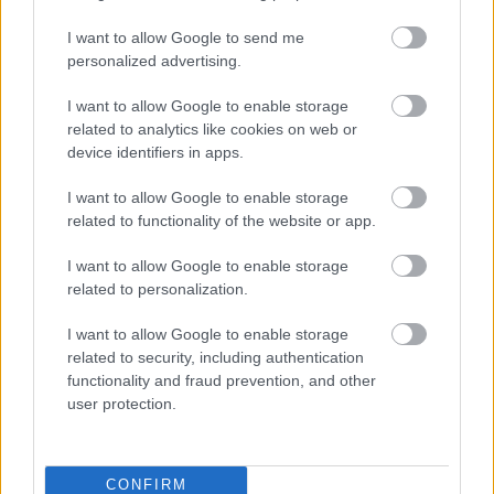
ପୋଷ୍ଟ କରାଯାଇଛି
ଫଳ ଏବଂ ପନିପରିବା
8:55:04 PM UTC ଠାରେ
I want to allow Google to send me
ଅପ୍ରେଲ 21, 2026
personalized advertising.
ଆପଣଙ୍କ ଘର ବଗିଚାରେ ଚାଷ କରିବା ପାଇଁ ସଲଗମ ହେଉଛି
ସବୁଠାରୁ ସହଜ ମୂଳ ପନିପରିବା ମଧ୍ୟରୁ ଗୋଟିଏ। ଏହି ବହୁମୁଖୀ
I want to allow Google to enable storage
ପନିପରିବା ଥଣ୍ଡା ପାଗରେ ବଢ଼ିଥାଏ ଏବଂ ଆପଣଙ୍କୁ ଖାଦ୍ୟଯୋଗ୍ୟ
related to analytics like cookies on web or
ମୂଳ ଏବଂ ପୁଷ୍ଟିକର ସବୁଜ ପତ୍ର ଉଭୟ ପ୍ରଦାନ କରିଥାଏ। ଆପଣଙ୍କର ଏକ
device identifiers in apps.
ବଡ଼ ପଛପଟ ବାଡ଼ି କିମ୍ବା ଏକ ଛୋଟ ପାତ୍ର ବଗିଚା ଥାଉ, ସଲଗମ ବିଭିନ୍ନ
ଚାଷ ସ୍ଥାନ ସହିତ ଭଲ ଭାବରେ ଖାପ ଖୁଆଇଥାଏ।
ଅଧିକ ପଢନ୍ତୁ...
I want to allow Google to enable storage
related to functionality of the website or app.
ସ୍ୱିସ୍ ଚାର୍ଡ କିପରି ଚାଷ କରିବେ: ଏକ ସମ୍ପୂର୍ଣ୍ଣ
ଆରମ୍ଭକାରୀଙ୍କ ପାଇଁ ଗାଇଡ୍
I want to allow Google to enable storage
related to personalization.
ପୋଷ୍ଟ କରାଯାଇଛି
ଫଳ ଏବଂ ପନିପରିବା
8:50:58 PM UTC ଠାରେ
ଅପ୍ରେଲ 21, 2026
I want to allow Google to enable storage
ଆପଣଙ୍କର ସ୍ୱିସ୍ ଚାର୍ଡ ଚାଷ ଆପଣଙ୍କ ପନିପରିବା ବଗିଚାକୁ ଏକ ରଙ୍ଗୀନ
related to security, including authentication
ସ୍ୱର୍ଗରେ ପରିଣତ କରେ। ଏହି ପତ୍ରଯୁକ୍ତ ସବୁଜ ପନିପରିବା ବିଭିନ୍ନ
functionality and fraud prevention, and other
ପରିସ୍ଥିତିରେ ବଢ଼ିଥାଏ ଏବଂ ମାସ ମାସ ଧରି ମାଳିମାନଙ୍କୁ କୋମଳ ପତ୍ର
user protection.
ସହିତ ପୁରସ୍କୃତ କରିଥାଏ। ଆପଣ ରାତ୍ରୀ ଭୋଜନ ପାଇଁ ଭଜା
ହୋଇଥିବା ସ୍ୱିସ୍ ଚାର୍ଡ କିମ୍ବା ସାଲାଡ ପାଇଁ ତାଜା ପନିପରିବା ସ୍ୱପ୍ନ
ଦେଖୁଥାନ୍ତୁ, ଆପଣ ଏହି ପୁଷ୍ଟିକର ପନିପରିବା ଆପଣଙ୍କ ନିଜ ଘର
ପଛପଟରୁ ଅମଳ କରିପାରିବେ।
ଅଧିକ ପଢନ୍ତୁ...
CONFIRM