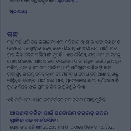
ସହିତ ଧୈର୍ଯ୍ୟକୁ ପୁରସ୍କୃତ କରେ।
ଅଧିକ ପଢନ୍ତୁ...
ଅଧିକ ପୋଷ୍ଟ...
ଗଛ
ବର୍ଷ ବର୍ଷ ଧରି ଗଛ ଲଗାଇବା ଏବଂ ବଗିଚାର କାହାଣୀର ଏକ ଜୀବନ୍ତ ଅଂଶ
ଭାବରେ ଏହାକୁ ବଢ଼ିବା ଦେଖିବାରେ କିଛି ଯାଦୁକରୀ ଅଛି। ମୋ ପାଇଁ, ଗଛ
ଚାଷ କରିବା କେବଳ ବଗିଚା କାମ ନୁହେଁ - ଏହା ଧୈର୍ଯ୍ୟ, ଯତ୍ନ ଏବଂ ଜୀବନକୁ
ପୋଷଣ କରିବାର ଶାନ୍ତ ଆନନ୍ଦ ବିଷୟରେ ଯାହା ଋତୁମାନଙ୍କଠାରୁ ଅଧିକ
ରହିବ, ଏବଂ ହୁଏତ ମୋ ପାଇଁ ମଧ୍ୟ। ମୁଁ ସଠିକ୍ ସ୍ଥାନ ବାଛିବାକୁ, ଛୋଟ
ଚାରାଗୁଡ଼ିକର ଯତ୍ନ ନେବାକୁ ଏବଂ ସେମାନଙ୍କୁ ଧୀରେ ଧୀରେ ଆକାଶ ଆଡକୁ
ଲମ୍ବିଥିବା ଦେଖିବା ପାଇଁ ଭଲ ପାଏ, ପ୍ରତ୍ୟେକ ଡାଳ ଛାଇ, ସୌନ୍ଦର୍ଯ୍ୟ କିମ୍ବା
ହୁଏତ ଦିନେ ଫଳ ପ୍ରଦାନ କରିବାର ପ୍ରତିଶ୍ରୁତି ଦିଏ।
ଏହି ବର୍ଗ ଏବଂ ଏହାର ଉପବର୍ଗରେ ନବୀନତମ ପୋଷ୍ଟଗୁଡ଼ିକ:
ଆପଣଙ୍କ ବଗିଚା ପାଇଁ ସର୍ବୋତ୍ତମ ଡଗଉଡ୍ ଗଛର
ପ୍ରଜାତିର ଏକ ମାର୍ଗଦର୍ଶିକା
ପୋଷ୍ଟ କରାଯାଇଛି
ଗଛ
2:32:05 PM UTC ଠାରେ ଡିସେମ୍ବର 15, 2025