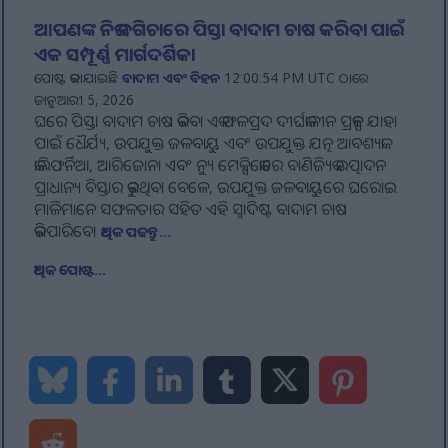
ଆପଣଙ୍କ ନିଜ ବଗିଚାରେ ପିସ୍ତା ବାଦାମ ଚାଷ କରିବା ପାଇଁ
ଏକ ସମ୍ପୂର୍ଣ୍ଣ ମାର୍ଗଦର୍ଶିକା
ପୋଷ୍ଟ କରାଯାଇଛି
ବାଦାମ ଏବଂ ବିହନ
12:00:54 PM UTC ଠାରେ
ଜାନୁଆରୀ 5, 2026
ଘରେ ପିସ୍ତା ବାଦାମ ଚାଷ କରିବା ଏକ ଫଳପ୍ରଦ ଦୀର୍ଘକାଳୀନ ପ୍ରକଳ୍ପ ଯାହା
ପାଇଁ ଧୈର୍ଯ୍ୟ, ଉପଯୁକ୍ତ ଜଳବାୟୁ ଏବଂ ଉପଯୁକ୍ତ ଯତ୍ନ ଆବଶ୍ୟକ।
କାଲିଫର୍ନିଆ, ଆରିଜୋନା ଏବଂ ନ୍ୟୁ ମେକ୍ସିକୋରେ ବାଣିଜ୍ୟିକ ଉତ୍ପାଦନ
ପ୍ରାଧାନ୍ୟ ବିସ୍ତାର କରୁଥିବା ବେଳେ, ଉପଯୁକ୍ତ ଜଳବାୟୁରେ ଘରୋଇ
ମାଳିମାନେ ସଫଳତାର ସହିତ ଏହି ସ୍ୱାଦିଷ୍ଟ ବାଦାମ ଚାଷ
କରିପାରିବେ।
ଅଧିକ ପଢନ୍ତୁ...
ଅଧିକ ପୋଷ୍ଟ...