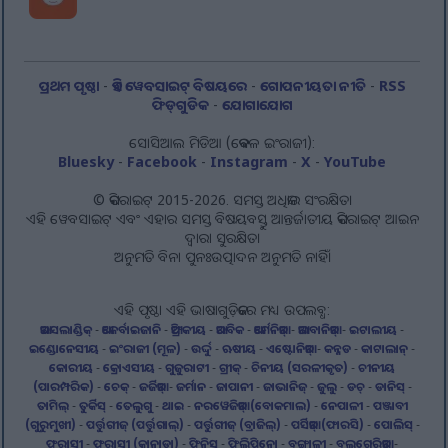
ପ୍ରଥମ ପୃଷ୍ଠା
-
ଏହି ୱେବସାଇଟ୍ ବିଷୟରେ
-
ଗୋପନୀୟତା ନୀତି
-
RSS
ଫିଡ୍‌ଗୁଡିକ
-
ଯୋଗାଯୋଗ
ସୋସିଆଲ ମିଡିଆ (କେବଳ ଇଂରାଜୀ):
Bluesky
-
Facebook
-
Instagram
-
X
-
YouTube
© କପିରାଇଟ୍ 2015-2026. ସମସ୍ତ ଅଧିକାର ସଂରକ୍ଷିତ।
ଏହି ୱେବସାଇଟ୍ ଏବଂ ଏହାର ସମସ୍ତ ବିଷୟବସ୍ତୁ ଆନ୍ତର୍ଜାତୀୟ କପିରାଇଟ୍ ଆଇନ
ଦ୍ୱାରା ସୁରକ୍ଷିତ।
ଅନୁମତି ବିନା ପୁନଃଉତ୍ପାଦନ ଅନୁମତି ନାହିଁ।
ଏହି ପୃଷ୍ଠା ଏହି ଭାଷାଗୁଡ଼ିକରେ ମଧ୍ୟ ଉପଲବ୍ଧ:
ଆଇସଲାଣ୍ଡିକ୍
-
ଆଜେର୍ବାଇଜାନି
-
ଆଫ୍ରିକୀୟ
-
ଆରବିକ
-
ଆର୍ମେନିଆନ୍
-
ଆଲବାନିଆନ୍
-
ଇଟାଲୀୟ
-
ଇଣ୍ଡୋନେସୀୟ
-
ଇଂରାଜୀ (ମୂଳ)
-
ଉର୍ଦ୍ଦୁ
-
ଋଷୀୟ
-
ଏଷ୍ଟୋନିଆନ୍
-
କନ୍ନଡ
-
କାଟାଲାନ୍
-
କୋରୀୟ
-
କ୍ରୋଏସୀୟ
-
ଗୁଜୁରାଟୀ
-
ଗ୍ରୀକ୍
-
ଚିନୀୟ (ସରଳୀକୃତ)
-
ଚୀନୀୟ
(ପାରମ୍ପରିକ)
-
ଚେକ୍
-
ଜର୍ଜିଆନ୍
-
ଜର୍ମାନ
-
ଜାପାନୀ
-
ଜାଭାନିଜ୍
-
ଜୁଲୁ
-
ଡଚ୍
-
ଡାନିସ୍
-
ତାମିଲ୍
-
ତୁର୍କିସ୍
-
ତେଲୁଗୁ
-
ଥାଇ
-
ନରୱେଜିଆନ୍ (ବୋକମାଲ)
-
ନେପାଳୀ
-
ପଞ୍ଜାବୀ
(ଗୁରୁମୁଖୀ)
-
ପର୍ତ୍ତୁଗୀଜ୍ (ପର୍ତ୍ତୁଗାଲ୍)
-
ପର୍ତ୍ତୁଗୀଜ୍ (ବ୍ରାଜିଲ୍)
-
ପର୍ସିଆନ୍ (ଫାରସି)
-
ପୋଲିସ୍
-
ଫରାସୀ
-
ଫରାସୀ (କାନାଡା)
-
ଫିନିସ୍
-
ଫିଲିପିନୋ
-
ବଙ୍ଗାଳୀ
-
ବୁଲଗେରିଆନ୍
-