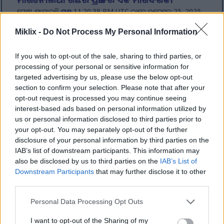
ପୋଷ୍ଟ କରାଯାଇଛି
ଗଛ
11:20:38 PM UTC ଠାରେ ନଭେମ୍ବର 25, 2025
ମ୍ୟାଗ୍ନୋଲିଆ ଗଛଗୁଡ଼ିକ ଭୂଦୃଶ୍ୟରେ ଜୀବନ୍ତ ମୂର୍ତ୍ତି ଭାବରେ ଠିଆ
Miklix -
Do Not Process My Personal Information
ହୋଇଛନ୍ତି, ଯାହା ମନୋରମ ଫୁଲ, ସ୍ୱତନ୍ତ୍ର ପତ୍ର ଏବଂ ଅନେକ
କ୍ଷେତ୍ରରେ ମନମୁଗ୍ଧକର ସୁଗନ୍ଧି ପ୍ରଦାନ କରନ୍ତି। ଏହି ଚମତ୍କାର ଗଛଗୁଡ଼ିକୁ
ଶତାବ୍ଦୀ ଧରି ଉଦ୍ୟାନରେ ପାଳନ କରାଯାଇ ଆସୁଛି, ସେମାନଙ୍କର
If you wish to opt-out of the sale, sharing to third parties, or
ଇତିହାସ ପ୍ରାଚୀନ ଚୀନ୍ ଏବଂ ଜାପାନ ପର୍ଯ୍ୟନ୍ତ ବ୍ୟାପି ରହିଛି। ଆପଣ
processing of your personal or sensitive information for
ଏକ ସୁନ୍ଦର ନମୁନା ଗଛ ଖୋଜୁଛନ୍ତି, ଏକ ଛୋଟ ବଗିଚା ପାଇଁ ଏକ କମ୍ପାକ୍ଟ
targeted advertising by us, please use the below opt-out
ପ୍ରକାରର, କିମ୍ବା ଆପଣଙ୍କ ଭୂଦୃଶ୍ୟ ପାଇଁ ଏକ ଫୁଲ ଫୁଟାଇବା ଭଳି, ଏକ
section to confirm your selection. Please note that after your
ମ୍ୟାଗ୍ନୋଲିଆ ଅଛି ଯାହା ଆପଣଙ୍କ ଆବଶ୍ୟକତା ପାଇଁ ଉପଯୁକ୍ତ।
opt-out request is processed you may continue seeing
ଅଧିକ
interest-based ads based on personal information utilized by
ପଢନ୍ତୁ...
us or personal information disclosed to third parties prior to
ଅଧିକ ପୋଷ୍ଟ...
your opt-out. You may separately opt-out of the further
disclosure of your personal information by third parties on the
IAB’s list of downstream participants. This information may
also be disclosed by us to third parties on the
IAB’s List of
ଫଳ ଏବଂ ପନିପରିବା
Downstream Participants
that may further disclose it to other
ବଗିଚାକୁ ପାଦ ଦେଇ ନିଜ ହାତରେ ଚାଷ କରିଥିବା ତାଜା ଫଳ ଏବଂ
third parties.
ପନିପରିବା ତୋଳିବା ବିଷୟରେ ଗଭୀର ସନ୍ତୋଷଜନକ କିଛି ଅଛି। ମୋ
Please note that this website/app uses one or more Google
Personal Data Processing Opt Outs
ପାଇଁ, ବାଗିଚା କେବଳ ଖାଦ୍ୟ ବିଷୟରେ ନୁହେଁ - ଏହା ଛୋଟ ଛୋଟ
services and may gather and store information including but
ବିହନ ଏବଂ ଚାରାଗୁଡ଼ିକୁ ପୁଷ୍ଟିକର ଏବଂ ଜୀବନ୍ତ ଜିନିଷରେ ପରିଣତ
not limited to your visit or usage behaviour. You may click to
I want to opt-out of the Sharing of my