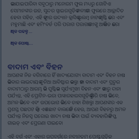
କରାଯାଇପାରିବା ସବୁଠାରୁ ମନୋରମ ଫୁଲ ମଧ୍ୟରୁ ଗୋଟିଏ।
ସେମାନଙ୍କର ଉଚ୍ଚ, ସୁନ୍ଦର ସ୍ପାଇରଗୁଡ଼ିକ ନଳୀକାର ଫୁଲରେ ଆଚ୍ଛାଦିତ
ହେବା ସହିତ, ଏହି କୁଟୀର ଉଦ୍ୟାନ କ୍ଲାସିକ୍ ଭୂଲମ୍ବ ନାଟକ ସୃଷ୍ଟି କରେ ଏବଂ
ମହୁମାଛି ଏବଂ ହମିଂବର୍ଡ ପରି ପରାଗ ପରାଗକାରୀଙ୍କୁ ଆକର୍ଷିତ କରେ।
ଅଧିକ ପଢନ୍ତୁ...
ଅଧିକ ପୋଷ୍ଟ...
ବାଦାମ ଏବଂ ବିହନ
ଆପଣଙ୍କ ନିଜ ବଗିଚାରେ ହିଁ ଖାଦ୍ୟଯୋଗ୍ୟ ବାଦାମ ଏବଂ ବିହନ ଚାଷ
କରିବାର ଲାଭଦାୟକ ଦୁନିଆ ଆବିଷ୍କାର କରନ୍ତୁ। କଞ୍ଚା ବାଦାମ ଏବଂ ପ୍ରଚୁର
ବାଦାମଠାରୁ ଆରମ୍ଭ କରି ପୁଷ୍ଟିକର ସୂର୍ଯ୍ୟମୁଖୀ ବିହନ ଏବଂ କଖାରୁ ଦାନା
ପର୍ଯ୍ୟନ୍ତ, ଏହି ପ୍ରୋଟିନ-ଭରା ପାୱାରହାଉସଗୁଡ଼ିକୁ କିପରି ଚାଷ କରିବେ,
ଅମଳ କରିବେ ଏବଂ ଉପଭୋଗ କରିବେ ତାହା ଶିଖନ୍ତୁ। ଆପଣଙ୍କର ଏକ
ପ୍ରଶସ୍ତ ପଛପଟ କିମ୍ବା ଏକ ଛୋଟ ବାଲକୋନି ହେଉ, ଆପଣ ବିହନରୁ ଅମଳ
ପର୍ଯ୍ୟନ୍ତ ନିଜସ୍ୱ ଘରୋଇ ଖାଦ୍ୟ ଚାଷ କରିବା ପାଇଁ ବ୍ୟବହାରିକ ଟିପ୍ସ,
ଗାଇଡ୍ ଏବଂ ପ୍ରେରଣା ପାଇବେ।
ଏହି ବର୍ଗ ଏବଂ ଏହାର ଉପବର୍ଗରେ ନବୀନତମ ପୋଷ୍ଟଗୁଡ଼ିକ: