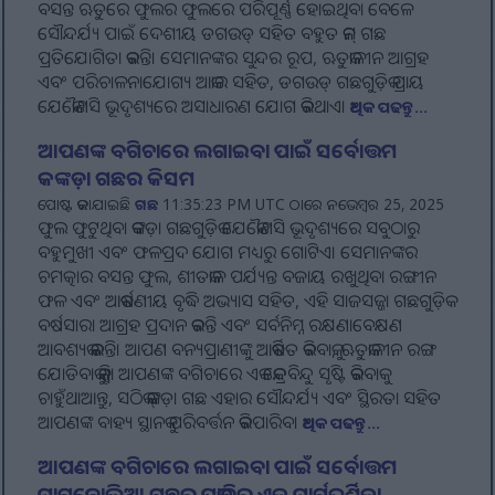
ବସନ୍ତ ଋତୁରେ ଫୁଲର ଫୁଲରେ ପରିପୂର୍ଣ୍ଣ ହୋଇଥିବା ବେଳେ
ସୌନ୍ଦର୍ଯ୍ୟ ପାଇଁ ଦେଶୀୟ ଡଗଉଡ୍ ସହିତ ବହୁତ କମ୍ ଗଛ
ପ୍ରତିଯୋଗିତା କରନ୍ତି। ସେମାନଙ୍କର ସୁନ୍ଦର ରୂପ, ଋତୁକାଳୀନ ଆଗ୍ରହ
ଏବଂ ପରିଚାଳନାଯୋଗ୍ୟ ଆକାର ସହିତ, ଡଗଉଡ୍ ଗଛଗୁଡ଼ିକ ପ୍ରାୟ
ଯେକୌଣସି ଭୂଦୃଶ୍ୟରେ ଅସାଧାରଣ ଯୋଗ କରିଥାଏ।
ଅଧିକ ପଢନ୍ତୁ...
ଆପଣଙ୍କ ବଗିଚାରେ ଲଗାଇବା ପାଇଁ ସର୍ବୋତ୍ତମ
କଙ୍କଡ଼ା ଗଛର କିସମ
ପୋଷ୍ଟ କରାଯାଇଛି
ଗଛ
11:35:23 PM UTC ଠାରେ ନଭେମ୍ବର 25, 2025
ଫୁଲ ଫୁଟୁଥିବା କଙ୍କଡ଼ା ଗଛଗୁଡ଼ିକ ଯେକୌଣସି ଭୂଦୃଶ୍ୟରେ ସବୁଠାରୁ
ବହୁମୁଖୀ ଏବଂ ଫଳପ୍ରଦ ଯୋଗ ମଧ୍ୟରୁ ଗୋଟିଏ। ସେମାନଙ୍କର
ଚମତ୍କାର ବସନ୍ତ ଫୁଲ, ଶୀତକାଳ ପର୍ଯ୍ୟନ୍ତ ବଜାୟ ରଖୁଥିବା ରଙ୍ଗୀନ
ଫଳ ଏବଂ ଆକର୍ଷଣୀୟ ବୃଦ୍ଧି ଅଭ୍ୟାସ ସହିତ, ଏହି ସାଜସଜ୍ଜା ଗଛଗୁଡ଼ିକ
ବର୍ଷସାରା ଆଗ୍ରହ ପ୍ରଦାନ କରନ୍ତି ଏବଂ ସର୍ବନିମ୍ନ ରକ୍ଷଣାବେକ୍ଷଣ
ଆବଶ୍ୟକ କରନ୍ତି। ଆପଣ ବନ୍ୟପ୍ରାଣୀଙ୍କୁ ଆକର୍ଷିତ କରିବାକୁ, ଋତୁକାଳୀନ ରଙ୍ଗ
ଯୋଡିବାକୁ କିମ୍ବା ଆପଣଙ୍କ ବଗିଚାରେ ଏକ କେନ୍ଦ୍ରବିନ୍ଦୁ ସୃଷ୍ଟି କରିବାକୁ
ଚାହୁଁଥାଆନ୍ତୁ, ସଠିକ୍ କଙ୍କଡ଼ା ଗଛ ଏହାର ସୌନ୍ଦର୍ଯ୍ୟ ଏବଂ ସ୍ଥିରତା ସହିତ
ଆପଣଙ୍କ ବାହ୍ୟ ସ୍ଥାନକୁ ପରିବର୍ତ୍ତନ କରିପାରିବ।
ଅଧିକ ପଢନ୍ତୁ...
ଆପଣଙ୍କ ବଗିଚାରେ ଲଗାଇବା ପାଇଁ ସର୍ବୋତ୍ତମ
ମାଗନୋଲିଆ ଗଛର ପ୍ରଜାତିର ଏକ ମାର୍ଗଦର୍ଶିକା