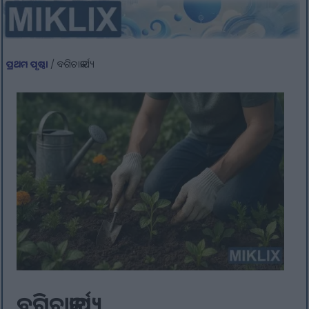
ପ୍ରଥମ ପୃଷ୍ଠା
/ ବଗିଚାକାର୍ଯ୍ୟ
ବଗିଚାକାର୍ଯ୍ୟ