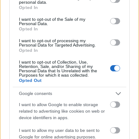
ହେବାର ଆନନ୍ଦ ବିଷୟରେ। ମୁଁ ଏହି ପ୍ରକ୍ରିୟାକୁ ଭଲ ପାଏ: ମାଟି ପ୍ରସ୍ତୁତ
personal data.
grant or deny consent to Google and its third-party tags to
କରିବା, ପ୍ରତ୍ୟେକ ଗଛର ଯତ୍ନ ନେବା ଏବଂ ପ୍ରଥମ ପାଚିଲା ଟମାଟୋ, ରସାଳ
Opted In
use your data for below specified purposes in below Google
ବେରି କିମ୍ବା କଞ୍ଚା ଲେଟୁସ୍ ପତ୍ର ପାଇଁ ଧୈର୍ଯ୍ୟର ସହିତ ଅପେକ୍ଷା କରିବା।
consent section.
I want to opt-out of the Sale of my
ପ୍ରତ୍ୟେକ ଫସଲ କଠିନ ପରିଶ୍ରମ ଏବଂ ପ୍ରକୃତିର ଉଦାରତାର ଏକ ଛୋଟ ଉତ୍ସବ
Personal Data.
ପରି ମନେ ହୁଏ।
Opted In
I want to opt-out of processing my
ଏହି ବର୍ଗ ଏବଂ ଏହାର ଉପବର୍ଗରେ ନବୀନତମ ପୋଷ୍ଟଗୁଡ଼ିକ:
Personal Data for Targeted Advertising.
Opted In
ଘରେ ୱାଟରକ୍ରେସ୍ କିପରି ଚାଷ କରିବେ: ଏକ ସମ୍ପୂର୍ଣ୍ଣ
ଆରମ୍ଭକାରୀଙ୍କ ପାଇଁ ଗାଇଡ୍
I want to opt-out of Collection, Use,
Retention, Sale, and/or Sharing of my
ପୋଷ୍ଟ କରାଯାଇଛି
ଫଳ ଏବଂ ପନିପରିବା
8:18:08 PM UTC ଠାରେ ମଇ
Personal Data that Is Unrelated with the
Purposes for which it was collected.
26, 2026
Opted Out
ଆପଣଙ୍କର ନିଜସ୍ୱ ଜଳକ୍ରିସ୍ ଚାଷ ଆପଣଙ୍କ ରୋଷେଇ ଘରର
ବଗିଚାକୁ ପୁଷ୍ଟିସାର ଏକ ଶକ୍ତିଶାଳୀରେ ପରିଣତ କରେ। ଏହି ଲଙ୍କା
Google consents
ପତ୍ରଯୁକ୍ତ ସବୁଜ ପ୍ରାୟ ଅନ୍ୟ ଯେକୌଣସି ପନିପରିବା ଅପେକ୍ଷା ପ୍ରତି
କ୍ୟାଲୋରୀରେ ଅଧିକ ଭିଟାମିନ୍ ଏବଂ ଖଣିଜ ପଦାର୍ଥ ପ୍ରଦାନ କରେ। ଘରେ
I want to allow Google to enable storage
ମଧୁର ଜଳକ୍ରିସ୍ ଚାଷ କରିବା ପାଇଁ ଆପଣଙ୍କୁ ପ୍ରାକୃତିକ ଝରଣା କିମ୍ବା ବିସ୍ତୃତ
related to advertising like cookies on web or
ସେଟଅପ୍ ଆବଶ୍ୟକ ନାହିଁ।
device identifiers in apps.
ଅଧିକ ପଢନ୍ତୁ...
ଟର୍ନିପ୍ କିପରି ଚାଷ କରିବେ: ଆପଣଙ୍କର ସମ୍ପୂର୍ଣ୍ଣ ଚାଷ
I want to allow my user data to be sent to
Google for online advertising purposes.
ମାର୍ଗଦର୍ଶିକା