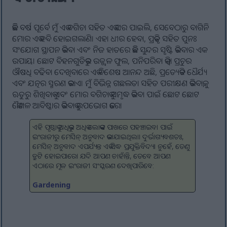
କିଛି ବର୍ଷ ପୂର୍ବେ ମୁଁ ଏକ ବଗିଚା ସହିତ ଏକ ଘର ପାଇଲି, ସେବେଠାରୁ ବାଗିନି
ମୋର ଏକ ହବି ହୋଇଗଲାଣି। ଏହା ଧୀର ହେବା, ପ୍ରକୃତି ସହିତ ପୁନଃ
ସଂଯୋଗ ସ୍ଥାପନ କରିବା ଏବଂ ନିଜ ହାତରେ କିଛି ସୁନ୍ଦର ସୃଷ୍ଟି କରିବାର ଏକ
ଉପାୟ। ଛୋଟ ବିହନଗୁଡିକରୁ ଉଜ୍ଜ୍ୱଳ ଫୁଲ, ପନିପରିବା କିମ୍ବା ପ୍ରଚୁର
ଔଷଧି ବଢିବା ଦେଖିବାରେ ଏକ ବିଶେଷ ଆନନ୍ଦ ଅଛି, ପ୍ରତ୍ୟେକଟି ଧୈର୍ଯ୍ୟ
ଏବଂ ଯତ୍ନର ସ୍ମରଣ କରାଏ। ମୁଁ ବିଭିନ୍ନ ଗଛଲତା ସହିତ ପରୀକ୍ଷଣ କରିବାକୁ,
ଋତୁରୁ ଶିଖିବାକୁ ଏବଂ ମୋର ବଗିଚାକୁ ସମୃଦ୍ଧ କରିବା ପାଇଁ ଛୋଟ ଛୋଟ
କୌଶଳ ଆବିଷ୍କାର କରିବାକୁ ଉପଭୋଗ କରେ।
ଏହି ପୃଷ୍ଠାକୁ ଅଧିକରୁ ଅଧିକ ଲୋକଙ୍କ ପାଖରେ ପହଞ୍ଚାଇବା ପାଇଁ
ଇଂରାଜୀରୁ ମେସିନ୍ ଅନୁବାଦ କରାଯାଇଥିଲା। ଦୁର୍ଭାଗ୍ୟବଶତଃ,
ମେସିନ୍ ଅନୁବାଦ ଏପର୍ଯ୍ୟନ୍ତ ଏକ ସିଦ୍ଧ ପ୍ରଯୁକ୍ତିବିଦ୍ୟା ନୁହେଁ, ତେଣୁ
ତ୍ରୁଟି ହୋଇପାରେ। ଯଦି ଆପଣ ଚାହାଁନ୍ତି, ତେବେ ଆପଣ
ଏଠାରେ ମୂଳ ଇଂରାଜୀ ସଂସ୍କରଣ ଦେଖିପାରିବେ:
Gardening