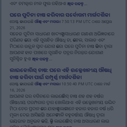
ଏବଂ ଚମତ୍କାର ନୀଳ ଫୁଲ ରହିଥାଏ।
ଅଧିକ ପଢନ୍ତୁ...
ଘରେ ପୁଦିନା ଚାଷ କରିବାର ସର୍ବୋତ୍ତମ ମାର୍ଗଦର୍ଶିକା
ପୋଷ୍ଟ କରାଯାଇଛି
ଔଷଧି ଏବଂ ମସଲା
7:50:13 PM UTC ଠାରେ ଅପ୍ରେଲ
21, 2026
ସତେଜ ପୁଦିନା ସାଧାରଣ ଖାଦ୍ୟକୁ ଅସାଧାରଣ ରାନ୍ଧଣା ଅଭିଜ୍ଞତାରେ
ପରିଣତ କରେ। ଏହି ସୁଗନ୍ଧିତ ଔଷଧି ଚା, କକଟେଲ, ସାଲାଡ ଏବଂ
ମିଠାରେ ଉଜ୍ଜ୍ୱଳ ସ୍ୱାଦ ଯୋଗ କରେ। ଘରେ ପୁଦିନା ଚାଷ କରିବା ଦ୍ୱାରା
ଆପଣଙ୍କ ହାତ ପାଖରେ ସୁଗନ୍ଧିତ ପତ୍ରର ନିରନ୍ତର ଯୋଗାଣ
ସୁନିଶ୍ଚିତ ହୁଏ।
ଅଧିକ ପଢନ୍ତୁ...
ଲାଇକୋରିସ୍ ଚାଷ: ଘରେ ଏହି ଉଲ୍ଲେଖନୀୟ ଔଷଧି
ଚାଷ କରିବା ପାଇଁ ସମ୍ପୂର୍ଣ୍ଣ ମାର୍ଗଦର୍ଶିକା
ପୋଷ୍ଟ କରାଯାଇଛି
ଔଷଧି ଏବଂ ମସଲା
10:50:40 PM UTC ଠାରେ ମାର୍ଚ୍ଚ
16, 2026
ଆପଣଙ୍କ ଘର ବଗିଚାରେ ଲାଇକୋରିସ୍ ଚାଷ ଶହ ଶହ ବର୍ଷର
ଔଷଧୀୟ ପରମ୍ପରାର ଦ୍ୱାର ଖୋଲିଥାଏ। ଏହି ଉଲ୍ଲେଖନୀୟ ଉଦ୍ଭିଦ
ମିଠା ଚେର ପ୍ରଦାନ କରେ ଯାହାକୁ ଲୋକମାନେ ହଜାର ହଜାର ବର୍ଷ ଧରି
ମୂଲ୍ୟ ଦେଇ ଆସିଛନ୍ତି। ଅନେକ ମାଳି ବହୁବର୍ଷୀୟ ଔଷଧି ଦ୍ୱାରା
ଭୟଭୀତ ଅନୁଭବ କରନ୍ତି, କିନ୍ତୁ ଲାଇକୋରିସ୍ ଚାଷ ଅସାଧାରଣ ଲାଭ