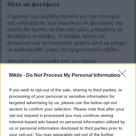
Πότε να φυτέψετε
Ο χρόνος έχει μεγάλη σημασία για την επιτυχία
της καλλιέργειας των γογγυλιών. Οι φυτεύσεις την
άνοιξη θα πρέπει να ξεκινούν μόλις μπορέσετε να
δουλέψετε το έδαφος. Το έδαφος πρέπει να
ξεπαγώσει και να στεγνώσει αρκετά ώστε να μπορεί
να καλλιεργηθεί χωρίς να σχηματιστούν σβόλοι.
Μετρήστε αντίστροφα από τον πρώτο
αναμενόμενο φθινοπωρινό παγετό για τη
φθινοπωρινή φύτευση. Τα γογγύλια χρειάζονται 40
Miklix -
Do Not Process My Personal Information
έως 60 ημέρες για να φτάσουν στο μέγεθος της
συγκομιδής, ανάλογα με την ποικιλία. Φυτέψτε 8
If you wish to opt-out of the sale, sharing to third parties, or
έως 10 εβδομάδες πριν από την ημερομηνία του
processing of your personal or sensitive information for
πρώτου παγετού.
targeted advertising by us, please use the below opt-out
section to confirm your selection. Please note that after your
Μπορείτε να φυτέψετε γογγύλια διαδοχικά κάθε
opt-out request is processed you may continue seeing
δύο εβδομάδες καθ' όλη τη διάρκεια της
interest-based ads based on personal information utilized by
καλλιεργητικής περιόδου. Αυτή η στρατηγική
us or personal information disclosed to third parties prior to
παρέχει συνεχή συγκομιδή αντί για μία μεγάλη
your opt-out. You may separately opt-out of the further