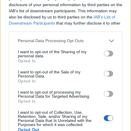
σοδειά. Σταματήστε τη φύτευση όταν οι
disclosure of your personal information by third parties on the
θερμοκρασίες κατά τη διάρκεια της ημέρας
IAB’s list of downstream participants. This information may
υπερβαίνουν σταθερά τους 75 βαθμούς Φαρενάιτ.
also be disclosed by us to third parties on the
IAB’s List of
Downstream Participants
that may further disclose it to other
third parties.
Please note that this website/app uses one or more Google
Personal Data Processing Opt Outs
services and may gather and store information including but
not limited to your visit or usage behaviour. You may click to
I want to opt-out of the Sharing of my
personal data.
grant or deny consent to Google and its third-party tags to
Opted In
use your data for below specified purposes in below Google
consent section.
I want to opt-out of the Sale of my
Personal Data.
Opted In
I want to opt-out of processing my
Personal Data for Targeted Advertising.
Opted In
Κοντινό πλάνο χεριών που φυτεύουν σπόρους
γογγυλιού σε φρεσκοκομμένο χώμα κήπου με ένα
I want to opt-out of Collection, Use,
φακελάκι σπόρων και μια μυστρί κοντά.
Retention, Sale, and/or Sharing of my
Personal Data that Is Unrelated with the
Κάντε κλικ ή πατήστε την εικόνα για περισσότερες
Purposes for which it was collected.
πληροφορίες και υψηλότερες αναλύσεις.
Opted Out