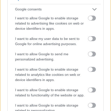
Google consents
Απόσταση και βάθος σπόρων
I want to allow Google to enable storage
Σπείρετε σπόρους γογγυλιού απευθείας στον κήπο
related to advertising like cookies on web or
αντί να ξεκινήσετε μεταφύτευση. Αυτά τα
device identifiers in apps.
λαχανικά ρίζας αντιπαθούν τη μεταφύτευση και
I want to allow my user data to be sent to
αναπτύσσονται γρήγορα από τον σπόρο. Η άμεση
Google for online advertising purposes.
σπορά παράγει πιο δυνατά φυτά με καλύτερη
ανάπτυξη ριζών.
I want to allow Google to send me
personalized advertising.
Φυτέψτε τους σπόρους σε βάθος μισής ίντσας σε
χαλαρό χώμα. Σκεπάστε ελαφρά και ποτίστε
I want to allow Google to enable storage
απαλά. Οι σπόροι βλασταίνουν σε 7 έως 14 ημέρες
related to analytics like cookies on web or
όταν η θερμοκρασία του εδάφους φτάσει τους 45
device identifiers in apps.
βαθμούς Φαρενάιτ ή και παραπάνω.
I want to allow Google to enable storage
Τοποθετήστε τους σπόρους σε απόσταση περίπου
related to functionality of the website or app.
2,5 εκατοστών μεταξύ τους στις σειρές. Οι σειρές
πρέπει να έχουν απόσταση 30 έως 40 εκατοστών
I want to allow Google to enable storage
μεταξύ τους για να υπάρχει χώρος για τα ώριμα
related to personalization.