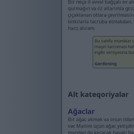
Bir neçə il əvvəl bağçalı ev 
qurmağın və öz əllərimlə gözə
çiçəklənən otlara çevrilməsini
bitkilərlə təcrübə etməkdən,
həzz alıram.
Bu səhifə mümkün qəd
maşın tərcüməsi hələ
ingilis versiyasına b
Gardening
Alt kateqoriyalar
Ağaclar
Bir ağac əkmək və onun ildən
var. Mənim üçün ağac yetişdir
məndən də keçəcək həyatı bəs