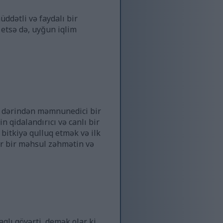
ddətli və faydalı bir
 etsə də, uyğun iqlim
da dərindən məmnunedici bir
n qidalandırıcı və canlı bir
 bitkiyə qulluq etmək və ilk
ər bir məhsul zəhmətin və
qlı göyərti, demək olar ki,