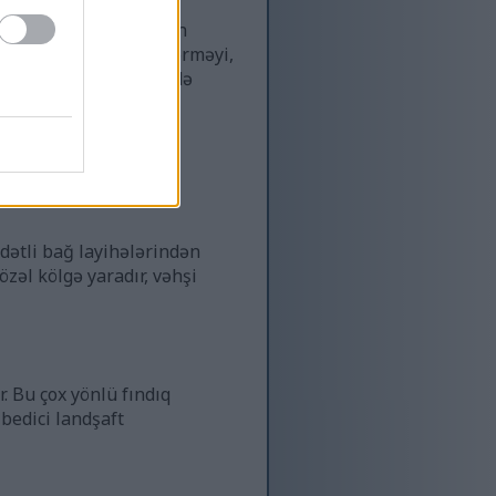
ıldayan badam və zəngin
mərkəzlərini necə becərməyi,
n məhsula qədər öz evdə
apa bilərsiniz.
dətli bağ layihələrindən
özəl kölgə yaradır, vəhşi
r. Bu çox yönlü fındıq
lbedici landşaft