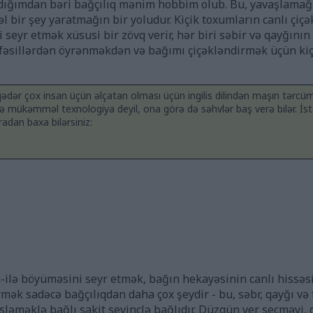
aldığımdan bəri bağçılıq mənim hobbim olub. Bu, yavaşlamağı
l bir şey yaratmağın bir yoludur. Kiçik toxumların canlı çiçə
 seyr etmək xüsusi bir zövq verir, hər biri səbir və qayğını
 fəsillərdən öyrənməkdən və bağımı çiçəkləndirmək üçün ki
ər çox insan üçün əlçatan olması üçün ingilis dilindən maşın tərcümə
 mükəmməl texnologiya deyil, ona görə də səhvlər baş verə bilər. İstəy
uradan baxa bilərsiniz:
-ilə böyüməsini seyr etmək, bağın hekayəsinin canlı hissəsi
mək sadəcə bağçılıqdan daha çox şeydir - bu, səbr, qayğı və 
ləməklə bağlı sakit sevinclə bağlıdır. Düzgün yer seçməyi, 