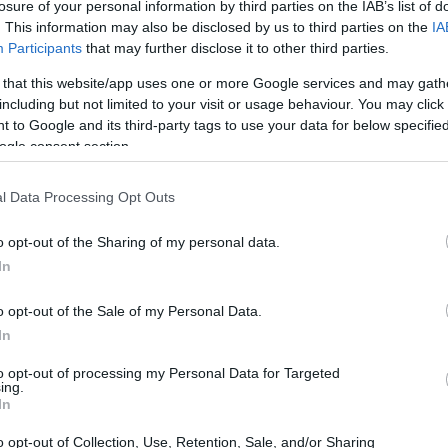
025 at 23:20:46 UTC
losure of your personal information by third parties on the IAB’s list of
də canlı heykəllər kimi dayanır, nəfəs kəsən çiçəklər, fərqli
. This information may also be disclosed by us to third parties on the
IA
təqdim edir. Tarixi qədim Çin və Yaponiyaya qədər uzanan b
Participants
that may further disclose it to other third parties.
İstər möhtəşəm bir ağac nümunəsi, istər kiçik bir bağ üçün 
 that this website/app uses one or more Google services and may gath
urğu axtarırsınızsa, ehtiyaclarınız üçün mükəmməl bir maqn
including but not limited to your visit or usage behaviour. You may click 
 to Google and its third-party tags to use your data for below specifi
ogle consent section.
l Data Processing Opt Outs
lə rəngə boyanmış bağçanı seyr etmək sevinci kimi heç nə y
o opt-out of the Sharing of my personal data.
 - kiçik toxumlar və ya zərif soğanlar əkmək və bağın hər kü
In
mək. Mən müxtəlif növlərlə təcrübə etməyi, onların inkişafı
xsiyyətinə və ritminə malik olduğunu öyrənməyi sevirəm.
o opt-out of the Sale of my Personal Data.
In
eqoriyalarında ən son yazılar:
to opt-out of processing my Personal Data for Targeted
k üçün ən gözəl səhləb növlərinə dair bələdçi
ing.
In
2025 at 20:06:35 UTC
diqqətəlayiq müxtəlifliyi ilə çiçək zərifliyinin zirvəsini təmsi
o opt-out of Collection, Use, Retention, Sale, and/or Sharing