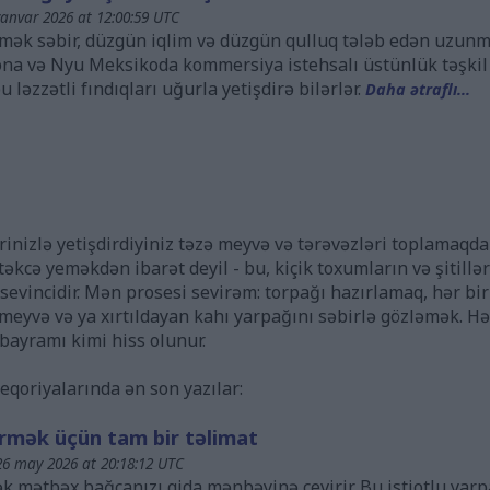
anvar 2026 at 12:00:59 UTC
rmək səbir, düzgün iqlim və düzgün qulluq tələb edən uzunmü
izona və Nyu Meksikoda kommersiya istehsalı üstünlük təşkil
 ləzzətli fındıqları uğurla yetişdirə bilərlər.
Daha ətraflı...
inizlə yetişdirdiyiniz təzə meyvə və tərəvəzləri toplamaq
əkcə yeməkdən ibarət deyil - bu, kiçik toxumların və şitilləri
sevincidir. Mən prosesi sevirəm: torpağı hazırlamaq, hər bir
əmeyvə və ya xırtıldayan kahı yarpağını səbirlə gözləmək. H
 bayramı kimi hiss olunur.
eqoriyalarında ən son yazılar:
irmək üçün tam bir təlimat
6 may 2026 at 20:18:12 UTC
ək mətbəx bağçanızı qida mənbəyinə çevirir. Bu istiotlu yarpa