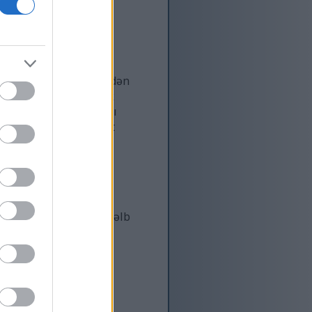
lı bitkilər olduğuna
ha ətraflı...
dçi
inələri qövslü gövdələrdən
ltaqlıq gətirir. Klassik
ikal rəng və formaları
l olan Bleeding Heart
ri çiçəklərlə örtülmüş
ər kimi pollinatorları cəlb