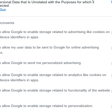
ir. Bir çoxları orkidelerin xüsusi qayğıya ehtiyacı olan qapa
ersonal Data that Is Unrelated with the Purposes for which it
lected.
rətamiz növ düzgün şəraitdə açıq havada inkişaf edə bilər.
Da
Out
çün qanayan ürəyin ən gözəl növlərinə dair bələ
consents
2025 at 14:51:44 UTC
earts kimi romantik təsəvvürləri ələ keçirir. Bu meşəlik xəz
o allow Google to enable storage related to advertising like cookies on
formalı çiçəkləri ilə kölgəli bağ ləkələrinə cazibədarlıq və şı
evice identifiers in apps.
 olmağınızdan, saf ağ növlərə cəlb olunmağınızdan və ya un
 maraqlanmağınızdan asılı olmayaraq, bağınız üçün mükəmmə
o allow my user data to be sent to Google for online advertising
s.
üçün gözəl Tülkü növləri
to allow Google to send me personalized advertising.
2025 at 14:40:17 UTC
nızda yetişdirə biləcəyiniz ən ovsunlu çiçəklərdəndir. Boruva
o allow Google to enable storage related to analytics like cookies on
 bu bağça klassikləri şaquli dram yaradır və arılar və kolibril
evice identifiers in apps.
o allow Google to enable storage related to functionality of the website
o allow Google to enable storage related to personalization.