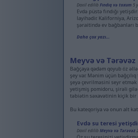
Daxil edilib
Fındıq və toxum
5 y
Evdə püstə fındığı yetişdi
layihədir. Kaliforniya, Ar
şəraitində ev bağbanları bu
Daha çox yazı...
Meyvə və Tərəvəz
Bağçaya qədəm qoyub öz əllər
şey var. Mənim üçün bağçılıq t
şeyə çevrilməsini seyr etmək 
yetişmiş pomidoru, şirəli gil
təbiətin səxavətinin kiçik bir
Bu kateqoriya və onun alt kat
Evdə su teresi yetişd
Daxil edilib
Meyvə və Tərəvəz
2
Öz su teresinizi yetişdirm