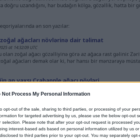
 doğru uzandığını, hər budağın kölgə, gözəllik, hətta bir g
eqoriyalarında ən son yazılar:
zoğal ağacları növlərinə dair təlimat
025 at 14:32:09 UTC
lu olan zoğal ağacı gözəlliyinə görə az ağaca rast gəlinir. Z
zoğal ağacları demək olar ki, hər hansı bir mənzərəyə müstə
n ən yaxşı Crabapple ağacı növləri
025 at 23:35:30 UTC
arı hər hansı bir mənzərə üçün ən çox yönlü və mükafatlandı
 Not Process My Personal Information
 qışda davam edən rəngarəng meyvələri və cəlbedici böyümə
tərir və minimal baxım tələb edir. Vəhşi təbiəti cəlb etmək
to opt-out of the sale, sharing to third parties, or processing of your per
z yaratmaq istəsəniz, düzgün crabapple çeşidi gözəlliyi və 
formation for targeted advertising by us, please use the below opt-out s
.
Daha ətraflı...
r selection. Please note that after your opt-out request is processed y
eing interest-based ads based on personal information utilized by us or
n ən yaxşı maqnoliya ağacları üçün bələdçi
disclosed to third parties prior to your opt-out. You may separately opt-