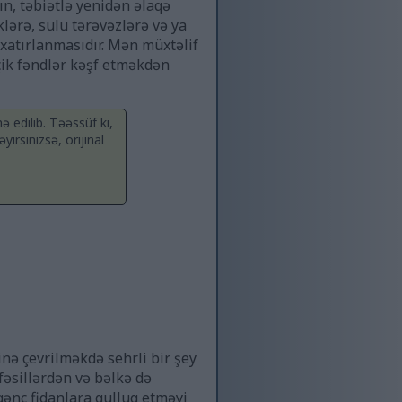
n, təbiətlə yenidən əlaqə
klərə, sulu tərəvəzlərə və ya
n xatırlanmasıdır. Mən müxtəlif
çik fəndlər kəşf etməkdən
 edilib. Təəssüf ki,
irsinizsə, orijinal
nə çevrilməkdə sehrli bir şey
fəsillərdən və bəlkə də
gənc fidanlara qulluq etməyi