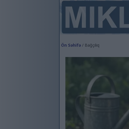
Ön Səhifə
/ Bağçılıq