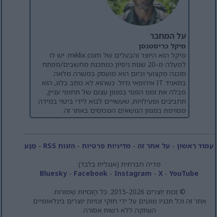
על המחבר
מיקל כריסטנסן
מיקל הוא היוצר והבעלים של miklix.com. יש לו
למעלה מ-20 שנות ניסיון כמתכנת מחשבים/מפתח
תוכנה מקצועי וכיום הוא מועסק במשרה מלאה
בתאגיד IT אירופאי גדול. כשהוא לא כותב בלוג, הוא
מבלה את זמנו הפנוי במגוון עצום של תחומי עניין,
תחביבים ופעילויות, שעשויים לבוא לידי ביטוי במידה
מסוימת במגוון הנושאים המכוסים באתר זה.
עַמוּד רִאשׁוֹן
-
על אתר זה
-
מדיניות פרטיות
-
הזנות RSS
-
מַגָע
מדיה חברתית (אנגלית בלבד):
Bluesky
-
Facebook
-
Instagram
-
X
-
YouTube
© זְכוּת יְוֹצרִים 2015-2026. כֹּל הַזְכוּיוֹת שְׁמוּרוֹת.
אתר זה וכל תכניו מוגנים על ידי חוקי זכויות יוצרים בינלאומיים.
העתקה ללא רשות אסורה.