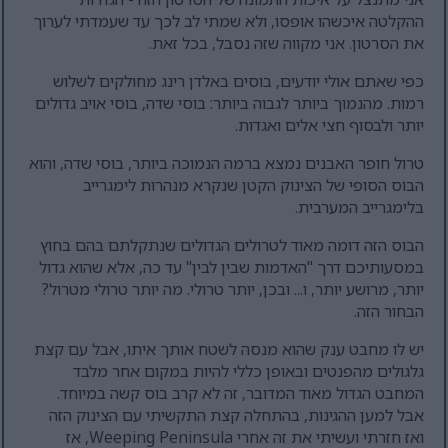
ההקלטה איכשהו אופסו, ולא שמתי לב לכך עד שעמדתי לערוך
את הסרטון. אני מקווה שזה נסבל, בכל זאת.
כפי שאתם אולי יודעים, בוסים באלדן רינג מחולקים לשלוש
רמות. מהנמוך ביותר לגבוה ביותר: בוסי שדה, בוסי אויב גדולים
יותר ולבסוף חצי אלים ואגדות.
טרול חופר האבנים נמצא ברמה הנמוכה ביותר, בוסי שדה, והוא
הבוס הסופי של הצינוק הקטן שנקרא מנהרות לימגרייב
בלימגרייב המערבית.
הבוס הזה דומה מאוד לטרולים הגדולים שנתקלתם בהם בחוץ
במסעותיכם דרך "האדמות שבין לבין" עד כה, אלא שהוא גדול
יותר, מרושע יותר, ו... ובכן, יותר טרולי. מה יותר טרולי מטרול?
הבחור הזה.
יש לו מחבט ענק שהוא מנסה לשטח אותך איתו, אבל עם קצת
גלגולים מהפנטים ובאופן כללי להיות במקום אחר מלבד
המחבט הגדול מאוד המדובר, זה לא קרב בוס קשה במיוחד.
אבל למען ההגינות, בהתחלה קצת התקשיתי עם הצינוק הזה
ואז חזרתי ועשיתי את זה אחרי Weeping Peninsula, אז