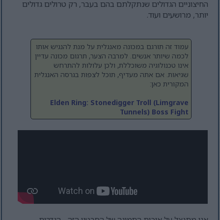
החיצוניים הגדולים שנתקלתם בהם בעבר, רק טרולים גדולים
יותר, מרושעים ועוד.
עמוד זה תורגם במכונה מאנגלית על מנת להנגיש אותו
לכמה שיותר אנשים. למרבה הצער, תרגום מכונה עדיין
אינו טכנולוגיה משוכללת, ולכן עלולות להתרחש
שגיאות. אם אתה מעדיף, תוכל לצפות בגרסה האנגלית
המקורית כאן:
Elden Ring: Stonedigger Troll (Limgrave
Tunnels) Boss Fight
אני מתנצל על איכות התמונה של הסרטון הזה - הגדרות