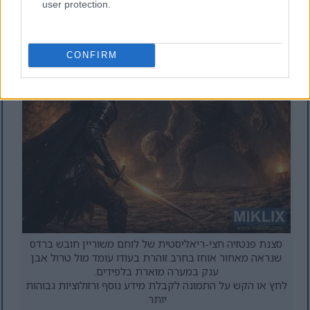
user protection.
לחץ או הקש על התמונה לקבלת מידע נוסף ורזולוציות גבוהות
יותר.
CONFIRM
סצנת פנטזיה חצי-ריאליסטית של לוחם משוריין חובש ברדס
שנראה מאחור אוחז בחרב זוהרת בעודו עומד מול טרול אבן
ענק במערה מוארת בלפידים.
לחץ או הקש על התמונה לקבלת מידע נוסף ורזולוציות גבוהות
יותר.