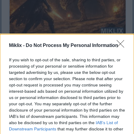
אמנות מעריצים בסגנון אנימה של סכין שחורה בשריון מוכתם
Miklix -
Do Not Process My Personal Information
מול טרול חופר אבנים מתנשא בתוך מערה תת-קרקעית
לוהטת רגע לפני קרב.
If you wish to opt-out of the sale, sharing to third parties, or
לחץ או הקש על התמונה לקבלת מידע נוסף ורזולוציות גבוהות
processing of your personal or sensitive information for
יותר.
targeted advertising by us, please use the below opt-out
section to confirm your selection. Please note that after your
opt-out request is processed you may continue seeing
interest-based ads based on personal information utilized by
us or personal information disclosed to third parties prior to
your opt-out. You may separately opt-out of the further
disclosure of your personal information by third parties on the
IAB’s list of downstream participants. This information may
also be disclosed by us to third parties on the
IAB’s List of
Downstream Participants
that may further disclose it to other