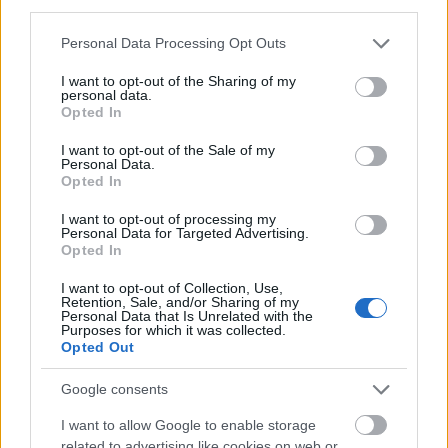
third parties.
Please note that this website/app uses one or more Google
Personal Data Processing Opt Outs
services and may gather and store information including but
not limited to your visit or usage behaviour. You may click to
I want to opt-out of the Sharing of my
אמנות מעריצים בסגנון אנימה של דמות משוריין של סכין
personal data.
grant or deny consent to Google and its third-party tags to
שחורה, מוכתמת, מול בוס טרול ענק של כופר אבנים במערה
Opted In
use your data for below specified purposes in below Google
תת-קרקעית זוהרת, רגע לפני קרב.
consent section.
לחץ או הקש על התמונה לקבלת מידע נוסף ורזולוציות גבוהות
I want to opt-out of the Sale of my
Personal Data.
יותר.
Opted In
I want to opt-out of processing my
Personal Data for Targeted Advertising.
Opted In
I want to opt-out of Collection, Use,
Retention, Sale, and/or Sharing of my
Personal Data that Is Unrelated with the
Purposes for which it was collected.
Opted Out
Google consents
I want to allow Google to enable storage
related to advertising like cookies on web or