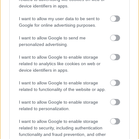
device identifiers in apps.
סצנת פנטזיה חצי-ריאליסטית של טרנישד עם ברדס מתעמת
עם טרול אבן ענק במערה תת-קרקעית לוהטת לפני קרב.
I want to allow my user data to be sent to
לחץ או הקש על התמונה לקבלת מידע נוסף ורזולוציות גבוהות
Google for online advertising purposes.
יותר.
I want to allow Google to send me
personalized advertising.
I want to allow Google to enable storage
related to analytics like cookies on web or
device identifiers in apps.
I want to allow Google to enable storage
related to functionality of the website or app.
I want to allow Google to enable storage
related to personalization.
I want to allow Google to enable storage
תמונה פנטסטית חצי-ריאליסטית של לוחם משוריין חובש
related to security, including authentication
ברדס המחזיק חרב זוהרת בעודו עומד מול טרול אבן מתנשא
functionality and fraud prevention, and other
במערה מוארת בלפידים.