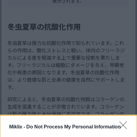
表示されます。
冬虫夏草の抗酸化作用
冬虫夏草は強力な抗酸化作用で知られています。これ
らの作用は、酸化ストレスと戦い、体内のフリーラジ
カルによる害を軽減する上で重要な役割を果たしま
す。フリーラジカルは細胞にダメージを与え、早期老
化や疾患の原因となります。冬虫夏草の抗酸化作用
は、より健康な肌と全身の健康を自然にサポートしま
す。
研究によると、冬虫夏草の抗酸化物質はコラーゲンの
生成を促進することが示唆されています。コラーゲン
は肌の弾力性と水分保持に不可欠です。コラーゲンの
増加は時間の経過とともに肌の健康状態を改善し、冬
Miklix -
Do Not Process My Personal Information
虫夏草の抗老化効果を際立たせます。初期の臨床研究
では有望な結果が示されていますが、その効果を完全