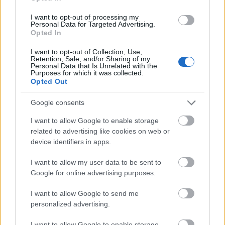
研究によると、冬虫夏草はがん細胞の増殖に影響を与
I want to opt-out of processing my
えることが示唆されています。その活性化合物は様々
Personal Data for Targeted Advertising.
Opted In
な方法で作用し、がんの転移を阻止する可能性があり
ます。これらの研究は主に動物実験ですが、その知見
I want to opt-out of Collection, Use,
はヒトの健康への効果にも関心を呼び起こしていま
Retention, Sale, and/or Sharing of my
Personal Data that Is Unrelated with the
す。このキノコが腫瘍に及ぼす影響を研究すること
Purposes for which it was collected.
Opted Out
は、がん研究の重要な分野です。
研究者たちは、冬虫夏草ががん治療にどのように応用
Google consents
できるかを解明しようと研究を進めています。彼ら
I want to allow Google to enable storage
は、これらの知見を裏付けるためにヒト臨床試験の必
related to advertising like cookies on web or
要性を強調しています。これは、冬虫夏草が有用な治
device identifiers in apps.
療選択肢となることを確実にするために不可欠です。
I want to allow my user data to be sent to
Google for online advertising purposes.
糖尿病管理における冬虫夏草の役割
I want to allow Google to send me
personalized advertising.
初期の動物実験に基づくと、冬虫夏草は糖尿病管理の
I want to allow Google to enable storage