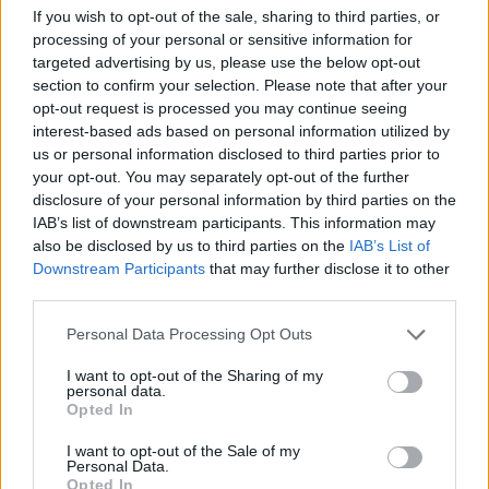
If you wish to opt-out of the sale, sharing to third parties, or
に理解するにはさらなる研究が必要です。
processing of your personal or sensitive information for
冬虫夏草は酸化ストレスに対処し、さらなる健康効果
targeted advertising by us, please use the below opt-out
section to confirm your selection. Please note that after your
をもたらす可能性があります。フリーラジカルを減少
opt-out request is processed you may continue seeing
させることで、慢性疾患のリスクを低減し、細胞の健
interest-based ads based on personal information utilized by
康をサポートする可能性があります。バランスの取れ
us or personal information disclosed to third parties prior to
た食事に冬虫夏草を加えることで、老化防止に積極的
your opt-out. You may separately opt-out of the further
に取り組むことができます。
disclosure of your personal information by third parties on the
IAB’s list of downstream participants. This information may
also be disclosed by us to third parties on the
IAB’s List of
Downstream Participants
that may further disclose it to other
冬虫夏草と癌研究
third parties.
Please note that this website/app uses one or more Google
Personal Data Processing Opt Outs
がん研究の分野では、現在、治療効果を持つ天然化合
services and may gather and store information including but
物に注目が集まっています。冬虫夏草（Cordyceps
not limited to your visit or usage behaviour. You may click to
I want to opt-out of the Sharing of my
sinensis）というユニークな菌類は、実験室での研究に
personal data.
grant or deny consent to Google and its third-party tags to
Opted In
おいて有望な抗がん作用を示しており、肺がんや肝臓
use your data for below specified purposes in below Google
がんなど、様々ながんにおける腫瘍の増殖を遅らせる
consent section.
I want to opt-out of the Sale of my
Personal Data.
可能性があると考えられています。
Opted In