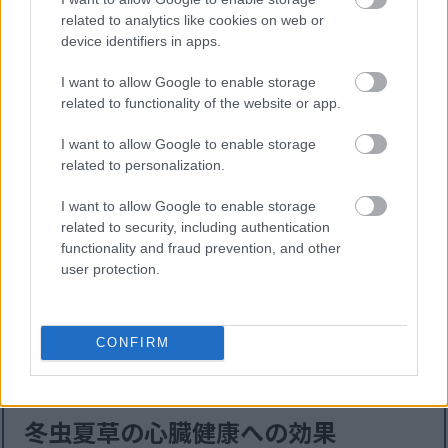
ための自然な解決策となる可能性があります。これら
related to analytics like cookies on web or
の研究は、冬虫夏草が血糖値と脂質レベルを下げる可
device identifiers in apps.
能性があることを示唆しており、血糖値を調整する役
割への期待が高まっています。
I want to allow Google to enable storage
related to functionality of the website or app.
研究によると、冬虫夏草はインスリン感受性を改善す
る可能性があることが示されています。これは糖尿病
I want to allow Google to enable storage
related to personalization.
管理において重要な要素です。これらのサプリメント
は、グルコースの処理を改善することで、糖尿病管理
I want to allow Google to enable storage
に大きく役立つ可能性があります。
related to security, including authentication
functionality and fraud prevention, and other
動物実験では有望な結果が得られたものの、ヒトを対
user protection.
象とした研究は不可欠です。冬虫夏草の安全な投与量
と特性を理解する必要があります。冬虫夏草の糖尿病
への効果に関する研究は、糖尿病治療のための天然サ
CONFIRM
プリメント分野の成長を浮き彫りにしています。
冬虫夏草の心臓健康への効果