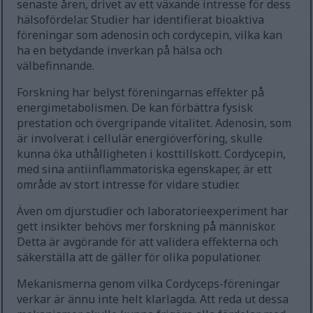
senaste åren, drivet av ett växande intresse för dess
hälsofördelar. Studier har identifierat bioaktiva
föreningar som adenosin och cordycepin, vilka kan
ha en betydande inverkan på hälsa och
välbefinnande.
Forskning har belyst föreningarnas effekter på
energimetabolismen. De kan förbättra fysisk
prestation och övergripande vitalitet. Adenosin, som
är involverat i cellulär energiöverföring, skulle
kunna öka uthålligheten i kosttillskott. Cordycepin,
med sina antiinflammatoriska egenskaper, är ett
område av stort intresse för vidare studier.
Även om djurstudier och laboratorieexperiment har
gett insikter behövs mer forskning på människor.
Detta är avgörande för att validera effekterna och
säkerställa att de gäller för olika populationer.
Mekanismerna genom vilka Cordyceps-föreningar
verkar är ännu inte helt klarlagda. Att reda ut dessa