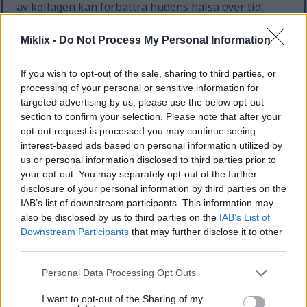
av kollagen kan förbättra hudens hälsa över tid,
vilket framhäver Cordyceps anti-aging-fördelar.
Tidiga kliniska studier visar lovande resultat, men
Miklix -
Do Not Process My Personal Information
mer forskning behövs för att fullt ut förstå dess
effekter.
If you wish to opt-out of the sale, sharing to third parties, or
processing of your personal or sensitive information for
Cordyceps bekämpar oxidativ stress och kan
targeted advertising by us, please use the below opt-out
erbjuda fler hälsofördelar. Genom att minska fria
section to confirm your selection. Please note that after your
radikaler kan det minska risken för kroniska
opt-out request is processed you may continue seeing
sjukdomar och stödja cellernas hälsa. Att lägga till
interest-based ads based on personal information utilized by
Cordyceps i en balanserad kost kan vara ett
us or personal information disclosed to third parties prior to
proaktivt steg mot åldrande.
your opt-out. You may separately opt-out of the further
disclosure of your personal information by third parties on the
IAB’s list of downstream participants. This information may
Cordyceps och cancerforskning
also be disclosed by us to third parties on the
IAB’s List of
Downstream Participants
that may further disclose it to other
third parties.
Cancerforskningen fokuserar nu på naturliga
föreningar med terapeutiska möjligheter. Cordyceps
Please note that this website/app uses one or more Google
Personal Data Processing Opt Outs
sinensis, en unik svamp, har visat lovande
services and may gather and store information including but
not limited to your visit or usage behaviour. You may click to
I want to opt-out of the Sharing of my
anticancereffekter i laboratoriestudier. Den kan