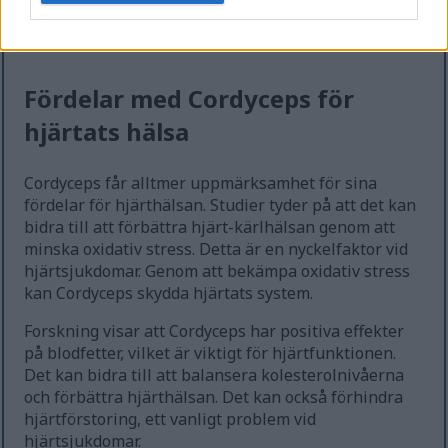
det växande området för naturliga kosttillskott för
diabetesbehandling.
Fördelar med Cordyceps för
hjärtats hälsa
Cordyceps får alltmer uppmärksamhet för sina
fördelar för hjärthälsan. Studier tyder på att det kan
bidra till att förbättra hjärt-kärlhälsan genom att
minska oxidativ stress. Detta är en nyckelfaktor vid
hjärtsjukdomar. Genom att bekämpa oxidativ stress
kan Cordyceps skydda hjärtats system.
Forskning visar att Cordyceps har positiva effekter
på blodfetter, vilket är viktigt för hjärtfunktionen.
Det kan bidra till att balansera kolesterolnivåerna
och förbättra hjärthälsan. Det kan också förhindra
hjärtförstoring, ett vanligt problem vid
hjärtsjukdomar.