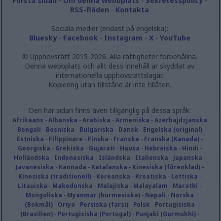
Första sidan
-
Om denna webbplats
-
Sekretesspolicy
-
RSS-flöden
-
Kontakta
Sociala medier (endast på engelska):
Bluesky
-
Facebook
-
Instagram
-
X
-
YouTube
© Upphovsrätt 2015-2026. Alla rättigheter förbehållna.
Denna webbplats och allt dess innehåll är skyddat av
internationella upphovsrättslagar.
Kopiering utan tillstånd är inte tillåten.
Den här sidan finns även tillgänglig på dessa språk:
Afrikaans
-
Albanska
-
Arabiska
-
Armeniska
-
Azerbajdzjanska
-
Bengali
-
Bosniska
-
Bulgariska
-
Dansk
-
Engelska (original)
-
Estniska
-
Filippinare
-
Finska
-
Franska
-
Franska (Kanada)
-
Georgiska
-
Grekiska
-
Gujarati
-
Hausa
-
Hebreiska
-
Hindi
-
Holländska
-
Indonesiska
-
Isländska
-
Italienska
-
Japanska
-
Javanesiska
-
Kannada
-
Katalanska
-
Kinesiska (förenklad)
-
Kinesiska (traditionell)
-
Koreanska
-
Kroatiska
-
Lettiska
-
Litauiska
-
Makedonska
-
Malajiska
-
Malayalam
-
Marathi
-
Mongoliska
-
Myanmar (burmesiska)
-
Nepali
-
Norska
(Bokmål)
-
Oriya
-
Persiska (farsi)
-
Polsk
-
Portugisiska
(Brasilien)
-
Portugisiska (Portugal)
-
Punjabi (Gurmukhi)
-