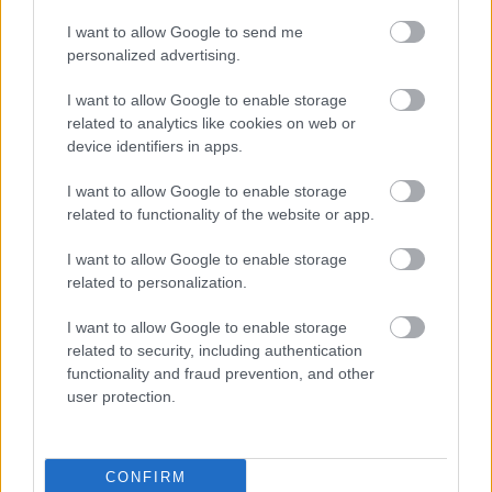
Cordyceps roll i hanteringen av
diabetes
I want to allow Google to send me
personalized advertising.
Cordyceps kan erbjuda naturliga lösningar för
I want to allow Google to enable storage
diabetesbehandling, baserat på inledande
related to analytics like cookies on web or
djurstudier. Dessa studier tyder på att Cordyceps
device identifiers in apps.
kan sänka blodsocker- och lipidnivåerna. Detta
väcker förhoppningar om dess roll i att reglera
I want to allow Google to enable storage
blodsockret.
related to functionality of the website or app.
Forskning visar att Cordyceps kan förbättra
I want to allow Google to enable storage
insulinkänsligheten. Detta är en avgörande faktor
related to personalization.
för att hantera diabetes. Genom att bättre bearbeta
I want to allow Google to enable storage
glukos kan dessa kosttillskott avsevärt bidra till
related to security, including authentication
diabetesbehandlingen.
functionality and fraud prevention, and other
Trots lovande resultat från djurstudier är forskning
user protection.
på människor avgörande. Vi behöver förstå den
säkra doseringen och profilerna för Cordyceps.
Studien av Cordyceps fördelar för diabetes belyser
CONFIRM