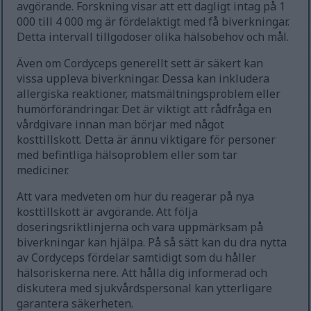
avgörande. Forskning visar att ett dagligt intag på 1
000 till 4 000 mg är fördelaktigt med få biverkningar.
Detta intervall tillgodoser olika hälsobehov och mål.
Även om Cordyceps generellt sett är säkert kan
vissa uppleva biverkningar. Dessa kan inkludera
allergiska reaktioner, matsmältningsproblem eller
humörförändringar. Det är viktigt att rådfråga en
vårdgivare innan man börjar med något
kosttillskott. Detta är ännu viktigare för personer
med befintliga hälsoproblem eller som tar
mediciner.
Att vara medveten om hur du reagerar på nya
kosttillskott är avgörande. Att följa
doseringsriktlinjerna och vara uppmärksam på
biverkningar kan hjälpa. På så sätt kan du dra nytta
av Cordyceps fördelar samtidigt som du håller
hälsoriskerna nere. Att hålla dig informerad och
diskutera med sjukvårdspersonal kan ytterligare
garantera säkerheten.