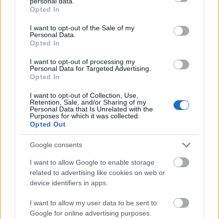
personal data.
grant or deny consent to Google and its third-party tags to
bidra till att bromsa tumörtillväxt i olika
Opted In
use your data for below specified purposes in below Google
cancerformer, som lung- och levercancer.
consent section.
I want to opt-out of the Sale of my
Studier tyder på att Cordyceps sinensis kan påverka
Personal Data.
Opted In
hur cancerceller förökar sig. Dess aktiva föreningar
fungerar på olika sätt för att eventuellt stoppa
I want to opt-out of processing my
cancerns spridning. Även om dessa studier
Personal Data for Targeted Advertising.
Opted In
mestadels är gjorda på djur, väcker resultaten
intresse för dess hälsofördelar för människor. Att
I want to opt-out of Collection, Use,
undersöka hur denna svamp påverkar tumörer är
Retention, Sale, and/or Sharing of my
Personal Data that Is Unrelated with the
ett viktigt område inom cancerforskningen.
Purposes for which it was collected.
Opted Out
Forskare arbetar med att förstå hur Cordyceps
sinensis skulle kunna användas vid
Google consents
cancerbehandling. De betonar behovet av mänskliga
försök för att bekräfta dessa resultat. Detta är
I want to allow Google to enable storage
avgörande för att säkerställa att Cordyceps kan vara
related to advertising like cookies on web or
ett användbart behandlingsalternativ.
device identifiers in apps.
I want to allow my user data to be sent to
Google for online advertising purposes.