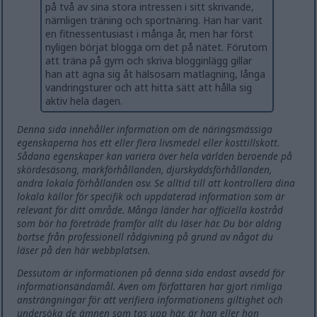
på två av sina stora intressen i sitt skrivande,
nämligen träning och sportnäring. Han har varit
en fitnessentusiast i många år, men har först
nyligen börjat blogga om det på nätet. Förutom
att träna på gym och skriva blogginlägg gillar
han att ägna sig åt hälsosam matlagning, långa
vandringsturer och att hitta sätt att hålla sig
aktiv hela dagen.
Denna sida innehåller information om de näringsmässiga
egenskaperna hos ett eller flera livsmedel eller kosttillskott.
Sådana egenskaper kan variera över hela världen beroende på
skördesäsong, markförhållanden, djurskyddsförhållanden,
andra lokala förhållanden osv. Se alltid till att kontrollera dina
lokala källor för specifik och uppdaterad information som är
relevant för ditt område. Många länder har officiella kostråd
som bör ha företräde framför allt du läser här. Du bör aldrig
bortse från professionell rådgivning på grund av något du
läser på den här webbplatsen.
Dessutom är informationen på denna sida endast avsedd för
informationsändamål. Även om författaren har gjort rimliga
ansträngningar för att verifiera informationens giltighet och
undersöka de ämnen som tas upp här, är han eller hon