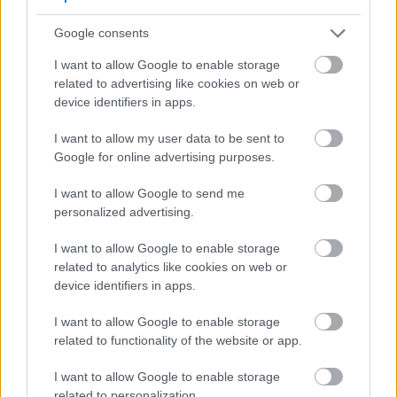
как Cordyceps sinensis может быть использован в
Google consents
лечении рака. Они подчеркивают
необходимость испытаний на людях для
I want to allow Google to enable storage
подтверждения этих результатов. Это
related to advertising like cookies on web or
необходимо для того, чтобы убедиться, что
device identifiers in apps.
Cordyceps может быть полезным вариантом
лечения.
I want to allow my user data to be sent to
Google for online advertising purposes.
Роль кордицепса в лечении
I want to allow Google to send me
personalized advertising.
диабета
I want to allow Google to enable storage
related to analytics like cookies on web or
Кордицепс может предложить естественные
device identifiers in apps.
решения для лечения диабета, основанные на
первоначальных исследованиях на животных.
I want to allow Google to enable storage
Эти исследования предполагают, что кордицепс
related to functionality of the website or app.
может снижать уровень сахара в крови и
липидов. Это вселяет надежду на его роль в
I want to allow Google to enable storage
регулировании уровня сахара в крови.
related to personalization.