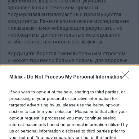
увеличение коллагена может улучшить
здоровье кожи с течением времени,
подчеркивая антивозрастные преимущества
кордицепса. Ранние клинические исследования
показывают многообещающие результаты, но
необходимы дополнительные исследования,
чтобы полностью понять его эффекты.
Кордицепс борется с окислительным стрессом
и может принести больше пользы для здоровья.
Уменьшая количество свободных радикалов, он
может снизить риск хронических заболеваний
Miklix -
Do Not Process My Personal Information
и поддержать здоровье клеток. Добавление
кордицепса в сбалансированную диету может
If you wish to opt-out of the sale, sharing to third parties, or
стать упреждающим шагом против старения.
processing of your personal or sensitive information for
targeted advertising by us, please use the below opt-out
section to confirm your selection. Please note that after your
Кордицепс и исследования
opt-out request is processed you may continue seeing
interest-based ads based on personal information utilized by
рака
us or personal information disclosed to third parties prior to
your opt-out. You may separately opt-out of the further