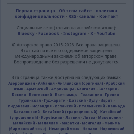
Первая страница
-
Об этом сайте
-
политика
конфиденциальности
-
RSS-каналы
-
Контакт
Социальные сети (только на английском языке):
Bluesky
-
Facebook
-
Instagram
-
X
-
YouTube
© Авторское право 2015-2026. Все права защищены.
Этот сайт и все его содержимое защищены
международными законами об авторском праве.
Воспроизведение без разрешения не допускается.
Эта страница также доступна на следующих языках:
Азербайджан
-
Албания
-
Английский (оригинал)
-
Арабский
язык
-
Армянский
-
Африканцы
-
Бенгалия
-
Болгария
-
Босния
-
Венгерский
-
Вьетнамцы
-
Голландия
-
Греция
-
Грузинская
-
Гуджарати
-
Датский
-
Зулу
-
Иврит
-
Индонезия
-
Исландия
-
Испанский
-
Итальянский
-
Каннада
-
Каталонский
-
Китайский (традиционный)
-
Китайский
(упрощенный)
-
Корейский
-
Латвия
-
Литва
-
Македония
-
Малайский
-
Малаялам
-
Маратхи
-
Монголия
-
Мьянма
(бирманский язык)
-
Немецкий язык
-
Непали
-
Норвежский