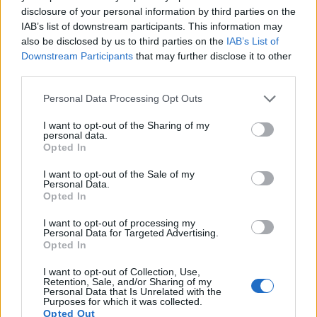
Область исследований рака сейчас
disclosure of your personal information by third parties on the
сосредоточена на природных соединениях с
IAB’s list of downstream participants. This information may
терапевтическими возможностями. Cordyceps
also be disclosed by us to third parties on the
IAB’s List of
Downstream Participants
that may further disclose it to other
sinensis, уникальный гриб, показал
third parties.
многообещающие противораковые эффекты в
лабораторных исследованиях. Он может помочь
Please note that this website/app uses one or more Google
Personal Data Processing Opt Outs
замедлить рост опухолей при различных видах
services and may gather and store information including but
рака, таких как рак легких и печени.
not limited to your visit or usage behaviour. You may click to
I want to opt-out of the Sharing of my
personal data.
grant or deny consent to Google and its third-party tags to
Исследования показывают, что Cordyceps
Opted In
use your data for below specified purposes in below Google
sinensis может влиять на размножение раковых
consent section.
I want to opt-out of the Sale of my
клеток. Его активные соединения действуют по-
Personal Data.
разному, чтобы, возможно, остановить
Opted In
распространение рака. Хотя эти исследования в
I want to opt-out of processing my
основном проводились на животных,
Personal Data for Targeted Advertising.
результаты вызывают интерес к его пользе для
Opted In
здоровья человека. Изучение того, как этот гриб
влияет на опухоли, является ключевым
I want to opt-out of Collection, Use,
Retention, Sale, and/or Sharing of my
направлением в исследовании рака.
Personal Data that Is Unrelated with the
Purposes for which it was collected.
Исследователи работают над тем, чтобы понять,
Opted Out