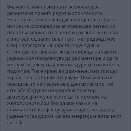
Визуелно, композицијата воспоставува
рамнотежа помеѓу редот и спонтаноста.
Зеленчукот, иако навидум нареден на случаен
начин, се распоредува во природен ритам, со
парчиња морков насочени во различни насоки,
а листови од зелка се виткаат непредвидливо.
Овој недостаток на цврста структура ја
отсликува органската, жива природа на самото
јадење, кое продолжува да ферментира и да се
менува со текот на времето, дури и откако ќе се
подготви. Тоа е храна во движење, жив процес
заробен во неподвижна рамка. Пригушената
позадина го нагласува овој динамизам со тоа
што обезбедува смиреност и простор,
дозволувајќи му на окото да се одмори на
живописните бои без одвлекување на
вниманието и зајакнувајќи го чувството дека
јадењето ја содржи целата енергија и виталност
во себе.