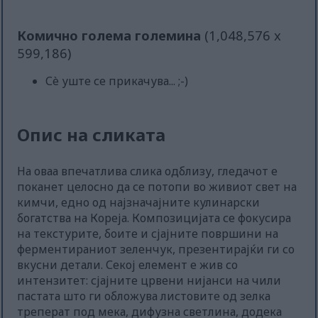
Комично голема големина
(1,048,576 x
599,186)
Сè уште се прикачува... ;-)
Опис на сликата
На оваа впечатлива слика одблизу, гледачот е
поканет целосно да се потопи во живиот свет на
кимчи, едно од најзначајните кулинарски
богатства на Кореја. Композицијата се фокусира
на текстурите, боите и сјајните површини на
ферментираниот зеленчук, презентирајќи ги со
вкусни детали. Секој елемент е жив со
интензитет: сјајните црвени нијанси на чили
пастата што ги обложува листовите од зелка
треперат под мека, дифузна светлина, додека