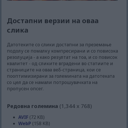
Достапни верзии на оваа
слика
Датотеките со слики достапни за преземање
подолу се помалку компресирани и со повисока
резолуција - а како резултат на тоа, и со повисок
квалитет - од сликите вградени во статиите и
страниците на оваа веб-страница, кои се
пооптимизирани за големината на датотеката
со цел да се намали потрошувачката на
пропусен опсег.
Редовна големина
(1,344 x 768)
AVIF
(72 KB)
WebP
(158 KB)