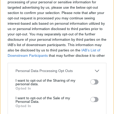
processing of your personal or sensitive information for
сугерира свежина иако јадењето поминало
targeted advertising by us, please use the below opt-out
денови или недели ферментација. Оваа
section to confirm your selection. Please note that after your
интеракција на светлината и текстурата ја
opt-out request is processed you may continue seeing
истакнува трансформацијата што се случува кај
interest-based ads based on personal information utilized by
кимчито: суровиот, скромен зеленчук еволуира
us or personal information disclosed to third parties prior to
во јадење кое е истовремено зачувано и
your opt-out. You may separately opt-out of the further
збогатено, преполно со сложени вкусови и
disclosure of your personal information by third parties on the
подобрена хранлива вредност. Чистата,
IAB’s list of downstream participants. This information may
пригушена позадина не осигурува дека нема
also be disclosed by us to third parties on the
IAB’s List of
одвлекување на вниманието од овој живописен
Downstream Participants
that may further disclose it to other
централен дел, ставајќи го целосното внимание
third parties.
на самото јадење. Притоа, фотографијата не само
Please note that this website/app uses one or more Google
Personal Data Processing Opt Outs
што ја прикажува храната, туку ја воздигнува во
services and may gather and store information including but
уметничка форма - естетски и културен израз
not limited to your visit or usage behaviour. You may click to
I want to opt-out of the Sharing of my
длабоко поврзан со наследството, здравјето и
personal data.
grant or deny consent to Google and its third-party tags to
Opted In
природата.
use your data for below specified purposes in below Google
consent section.
I want to opt-out of the Sale of my
Гледајќи поблиску, речиси може да се
Personal Data.
почувствуваат аромите што би ја придружувале
Opted In
оваа визуелна гозба. Тука е остриот залак на лук,