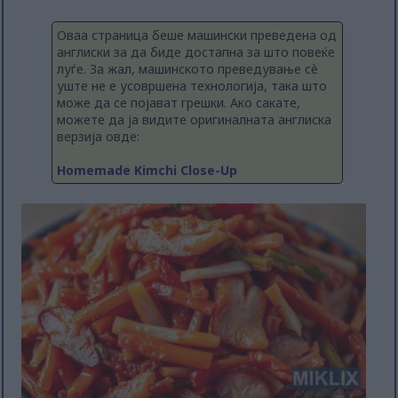
Оваа страница беше машински преведена од
англиски за да биде достапна за што повеќе
луѓе. За жал, машинското преведување сè
уште не е усовршена технологија, така што
може да се појават грешки. Ако сакате,
можете да ја видите оригиналната англиска
верзија овде:
Homemade Kimchi Close-Up