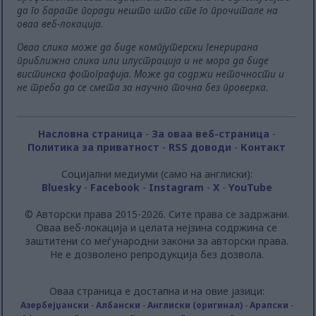
да го барате поради нешто што сте го прочитале на
оваа веб-локација.
Оваа слика може да биде компјутерски генерирана
приближна слика или илустрација и не мора да биде
вистинска фотографија. Може да содржи неточности и
не треба да се смета за научно точна без проверка.
Насловна страница
-
За оваа веб-страница
-
Политика за приватност
-
RSS доводи
-
Контакт
Социјални медиуми (само на англиски):
Bluesky
-
Facebook
-
Instagram
-
X
-
YouTube
© Авторски права 2015-2026. Сите права се задржани.
Оваа веб-локација и целата нејзина содржина се
заштитени со меѓународни закони за авторски права.
Не е дозволено репродукција без дозвола.
Оваа страница е достапна и на овие јазици:
Азербејџански
-
Албански
-
Англиски (оригинал)
-
Арапски
-