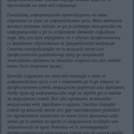
прочитате на оваа веб-страница.
Понатаму, информациите презентирани на оваа
страница се само за информативни цели. Иако авторот
вложил разумни напори за да ја потврди валидноста на
информациите и да ги истражува темите опфатени
овде, тој или таа веројатно не е обучен професионалец
со формално образование за предметната материја.
Секогаш консултирајте се со вашиот лекар или
професионален диететичар пред да направите
значителни промени во вашата исхрана или ако имате
какви било поврзани грижи.
Целата содржина на оваа веб-локација е само за
информативни цели и не е наменета да биде замена за
професионален совет, медицинска дијагноза или третман.
Ниту една од информациите овде не треба да се смета
за медицински совет. Вие сте одговорни за вашата
медицинска нега, третман и одлуки. Секогаш барајте
совет од вашиот лекар или друг квалификуван давател
на здравствена заштита за какви било прашања што
може да ги имате во врска со медицинска состојба или
загриженост за една. Никогаш не го занемарувајте
професионалниот медицински совет или не одложувајте