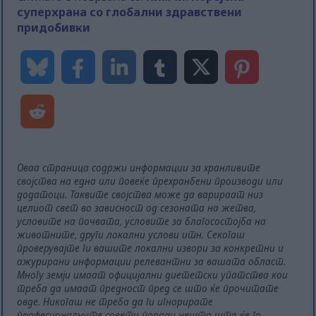
суперхрана со глобални здравствени
придобивки
Оваа страница содржи информации за хранливите
својства на една или повеќе прехранбени производи или
додатоци. Таквите својства може да варираат низ
целиот свет во зависност од сезоната на жетва,
условите на почвата, условите за благосостојба на
животните, други локални услови итн. Секогаш
проверувајте ги вашите локални извори за конкретни и
ажурирани информации релевантни за вашата област.
Многу земји имаат официјални диететски упатства кои
треба да имаат предност пред се што ќе прочитате
овде. Никогаш не треба да ги игнорирате
професионалните совети поради нешто што ќе го