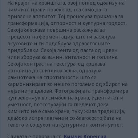
На крајот на краиштата, овој поглед одблизу на
кимчито прави повеќе од тоа само да го
привлече апетитот. Тој пренесува приказна за
трансформација, отпорност и културна гордост.
Секоја блескава површина раскажува за
процесот на ферментација што ги засилува
вкусовите и ги подобрува здравствените
придобивки. Секоја лента од паста од црвен
чили зборува за зачин, виталност и топлина.
Секоја контрастна текстура, од крцкава
ротквица до свитлива зелка, одразува
рамнотежа на спротивности што се
хармонизираат во нешто поголемо од збирот на
нејзините делови. Фотографијата трансформира
куп зеленчук во симбол на храна, идентитет и
уметност, потсетувајќи го гледачот дека
кимчито не е само храна, туку жива традиција,
длабоко испреплетена и со благосостојбата на
телото и со духот на културниот континуитет.
Сликата е поврзана со:
Кимчи: Корејска