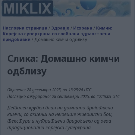
Насловна страница
/
Здравје
/
Исхрана
/
Кимчи:
Корејска суперхрана со глобални здравствени
придобивки
/ Домашно кимчи одблизу
Слика: Домашно кимчи
одблизу
Објавено: 28 декември 2025, во 13:25:24 UTC
Последно ажурирано: 28 септември 2025, во 12:19:09 UTC
Детален крупен план на домашно приготвено
кимчи, со акцент на неговите живописни бои,
текстури и нутритивни придобивки од оваа
традиционална корејска суперхрана.