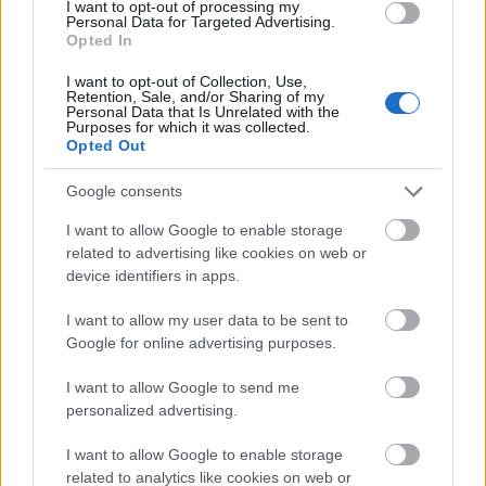
огнената топлина на чили пиперките, слабата
I want to opt-out of processing my
Personal Data for Targeted Advertising.
сладост на морковот и земјениот призвук на
Opted In
зелката, сите тие се спојуваат во
непогрешливиот мирис на добро направено
I want to opt-out of Collection, Use,
Retention, Sale, and/or Sharing of my
кимчи. Оваа замислена арома носи со себе не
Personal Data that Is Unrelated with the
само ветување за вкус, туку и здравствени
Purposes for which it was collected.
Opted Out
квалитети по кои се слави кимчито. Како
ферментирана храна, кимчито е преполно со
Google consents
корисни пробиотици, неопходни за здравјето
на цревата и варењето. Неговата комбинација од
I want to allow Google to enable storage
свеж зеленчук и зачини придонесува богатство
related to advertising like cookies on web or
од витамини, минерали и антиоксиданси, што
device identifiers in apps.
го прави не само вкусно, туку и длабоко
хранливо. Живописниот приказ на текстури го
I want to allow my user data to be sent to
отсликува ова богатство: крцкавоста на
Google for online advertising purposes.
морковите, крцкавоста на ротквицата,
плодоносниот залак на зелката - сите се
I want to allow Google to send me
personalized advertising.
спојуваат за да симболизираат хармонија на
вкус, исхрана и традиција.
I want to allow Google to enable storage
Перспективата одблизу нуди и симболично
related to analytics like cookies on web or