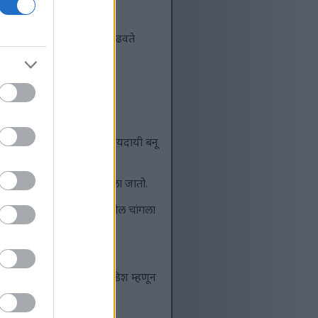
िरोगी ठेवण्यास मदत करते.
ांचे मिश्रण एकूण आरोग्य वाढवते
मचा स्वयंपाक चांगला आणि आरोग्यदायी बनू
वाद अनेक पदार्थांसोबत चांगला जातो.
ल्यावर ते त्यांचा आकार देखील चांगला
असते.
णि सॅलडमध्ये किंवा साइड डिश म्हणून