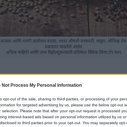
या, काळ्या आणि नारंगी डाळीच्या वाट्या, ज्यात औषधी वनस्पती, लसूण, ऑलिव्ह त
प्रकाशात मांडलेले आहेत.
अधिक माहिती आणि उच्च रिझोल्यूशनसाठी प्रतिमेवर क्लिक किंवा टॅप करा.
ांचे पौष्टिक आणि किफायतशीर स्रोत आहे.
 Not Process My Personal Information
लरीज असलेले असतात, ज्यामुळे ते एक उत्तम आहार पर्याय बनतात.
श केल्याने पचन सुधारण्यास मदत होते कारण त्यात फायबरचे प्रमाण जास्त असते.
to opt-out of the sale, sharing to third parties, or processing of your per
विविध निरोगी मसूर पाककृतींमध्ये त्यांचा समावेश केला जाऊ शकतो.
formation for targeted advertising by us, please use the below opt-out s
 आरोग्य आणि वजन व्यवस्थापनास मदत करू शकते.
r selection. Please note that after your opt-out request is processed y
eing interest-based ads based on personal information utilized by us or
disclosed to third parties prior to your opt-out. You may separately opt-