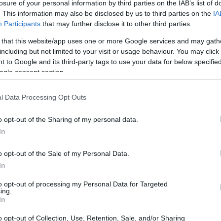
losure of your personal information by third parties on the IAB’s list of
. This information may also be disclosed by us to third parties on the
IA
Participants
that may further disclose it to other third parties.
तात जे पोषक तत्वांनी भरलेले असतात. ते हजारो वर्षांपासून एक मुख्य अन्न आ
 that this website/app uses one or more Google services and may gath
including but not limited to your visit or usage behaviour. You may click 
हा स्वस्त मांसाचा पर्याय म्हणून पाहिला जात असे. आता, ते त्यांच्या आरोग्यदायी फा
 to Google and its third-party tags to use your data for below specifi
ये वापरू शकता.
ogle consent section.
. यामुळे ते नवशिक्या आणि अनुभवी स्वयंपाकींसाठी परिपूर्ण बनते.
l Data Processing Opt Outs
ोफाइल
o opt-out of the Sharing of my personal data.
In
तात आणि त्यांच्या उत्तम पौष्टिक मूल्यांसाठी ओळखल्या जातात. शिजवलेल्या मस
o opt-out of the Sale of my Personal Data.
ंगली सुरुवात आहे. त्यात १७.९ ग्रॅम प्रथिने देखील असतात, जे मांस न खाणाऱ्य
In
 भरपूर असतात, प्रत्येक सर्विंगमध्ये सुमारे ३९.९ ग्रॅम असतात. त्यात १५.६ ग्रॅम
हाला जास्त काळ तृप्ती वाटते.
to opt-out of processing my Personal Data for Targeted
ing.
In
णि खनिजे असतात, जी आरोग्यासाठी महत्त्वाची असतात. त्यात फोलेटसारखे भरपूर
्यात लोह, मॅग्नेशियम आणि पोटॅशियम देखील असते.
o opt-out of Collection, Use, Retention, Sale, and/or Sharing