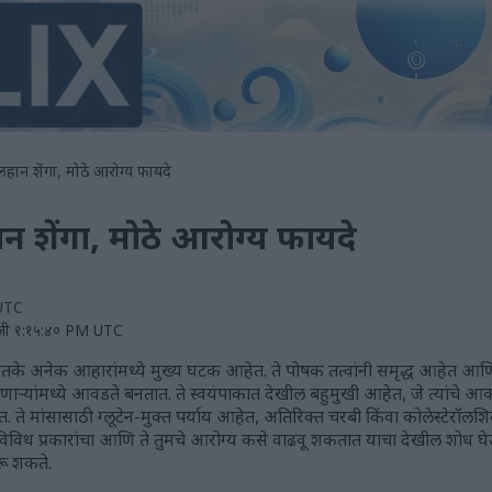
हान शेंगा, मोठे आरोग्य फायदे
 शेंगा, मोठे आरोग्य फायदे
 UTC
 रोजी १:१५:४० PM UTC
तके अनेक आहारांमध्ये मुख्य घटक आहेत. ते पोषक तत्वांनी समृद्ध आहेत आणि प
घेणाऱ्यांमध्ये आवडते बनतात. ते स्वयंपाकात देखील बहुमुखी आहेत, जे त्यांचे आ
ते मांसासाठी ग्लूटेन-मुक्त पर्याय आहेत, अतिरिक्त चरबी किंवा कोलेस्टेरॉलशि
िविध प्रकारांचा आणि ते तुमचे आरोग्य कसे वाढवू शकतात याचा देखील शोध घे
रू शकते.