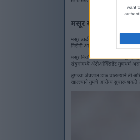
प्रत्येक प्रकारच्या डाळीचे स्वतःचे
I want t
authenti
मसूर खाण्याचे आरोग्य 
मसूर डाळींमध्ये भरपूर पोषक तत्वे अ
निरोगी आहाराचा एक महत्त्वाचा भाग 
मसूर नियमितपणे खाल्ल्याने मधुमेह,
संयुगांमध्ये अँटीऑक्सिडेंट गुणधर्म 
तुमच्या जेवणात डाळ घालल्याने ती अ
खाल्ल्याने तुमचे आरोग्य सुधारू शक