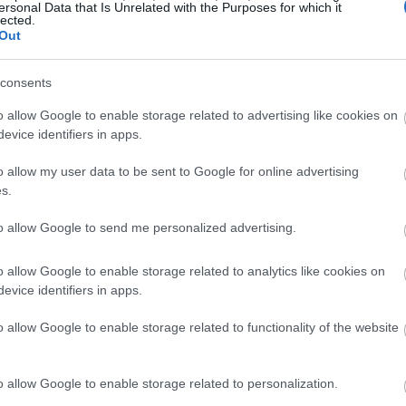
ersonal Data that Is Unrelated with the Purposes for which it
दत करते. मॅग्नेशियम स्नायू आणि नसांसाठी चांगले आहे. पोटॅशियम रक्तदाब न
lected.
Out
 वाढतो. त्यामुळे अनेक आरोग्य फायदे देखील मिळतात. जीवनसत्त्वे आणि खनिज
consents
o allow Google to enable storage related to advertising like cookies on
ार
evice identifiers in apps.
o allow my user data to be sent to Google for online advertising
ी स्वतःची चव आणि स्वयंपाकाची पद्धत असते. या प्रकारांबद्दल जाणून घेतल्यास तु
s.
to allow Google to send me personalized advertising.
ा स्वस्त आणि बहुमुखी आहेत, स्टू आणि सूपसाठी उत्तम आहेत. त्यांचा मातीचा स्
खट असते. ते सॅलडसाठी परिपूर्ण आहेत कारण ते छान कुरकुरीतपणा देतात. शिजव
o allow Google to enable storage related to analytics like cookies on
evice identifiers in apps.
ामुळे ते सूप आणि प्युरीसाठी आदर्श बनते ज्यांना गुळगुळीत पोत आवश्यक 
o allow Google to enable storage related to functionality of the website
ार्थांना एक विशेष चव देते. शिजवल्यावर ते त्यांचा आकार टिकवून ठेवतात आ
o allow Google to enable storage related to personalization.