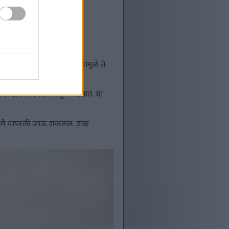
बनवतात.
कमी करण्यास मदत करतात. यामुळे ते
र फायटोकेमिकल्स भरपूर असतात. या
मध्ये वापरली जाऊ शकतात. डाळ