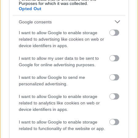
ଦୀର୍ଘକାଳୀନ ରୋଗରୁ ରକ୍ଷା କରିବାରେ ସାହାଯ୍ୟ କରେ। ଏହାର
Purposes for which it was collected.
ପୁଷ୍ଟିକର ତତ୍ତ୍ୱ ସ୍ଥୂଳତା, ମଧୁମେହ ଏବଂ କିଛି କର୍କଟ ରୋଗର ଆଶଙ୍କାକୁ
Opted Out
ହ୍ରାସ କରିପାରେ। ଏହାର ଫାଇବର ହଜମକୁ ସୁସ୍ଥ ରଖେ, ଏବଂ
ଆଣ୍ଟିଅକ୍ସିଡାଣ୍ଟ ଅକ୍ସିଡେଟିଭ ଚାପ ସହିତ ଲଢ଼ିଥାଏ।
Google consents
ଡାଲି କିପରି ଦୀର୍ଘକାଳୀନ ରୋଗକୁ ରୋକିବାରେ ସାହାଯ୍ୟ କରେ ତାହା
I want to allow Google to enable storage
ଏଠାରେ ମୁଖ୍ୟ ଉପାୟଗୁଡ଼ିକ ଦିଆଯାଇଛି:
related to advertising like cookies on web or
device identifiers in apps.
ଉଚ୍ଚ ଫାଇବର ସମାହାର ସୁସ୍ଥ ପାଚନ ଏବଂ ସ୍ଥିର ରକ୍ତ ଶର୍କରା
ସ୍ତରକୁ ପ୍ରୋତ୍ସାହିତ କରେ।
I want to allow my user data to be sent to
ଆଣ୍ଟିଅକ୍ସିଡାଣ୍ଟ ମୁକ୍ତ ରେଡିକାଲ୍ସକୁ ନିରପେକ୍ଷ କରିଥାଏ, ଯାହା
Google for online advertising purposes.
କୋଷୀୟ କ୍ଷତିକୁ ହ୍ରାସ କରିଥାଏ।
ଏହାର ପ୍ରଦାହ-ବିରୋଧୀ ଗୁଣ ଦୀର୍ଘକାଳୀନ ସ୍ୱାସ୍ଥ୍ୟ ସମସ୍ୟାର
I want to allow Google to send me
ଆଶଙ୍କାକୁ କମ କରିପାରେ।
personalized advertising.
ଫୋଲେଟ୍ ଏବଂ ମ୍ୟାଗ୍ନେସିୟମ୍ ଭଳି ଅତ୍ୟାବଶ୍ୟକୀୟ ପୋଷକ
I want to allow Google to enable storage
ତତ୍ତ୍ୱ ସାମଗ୍ରିକ ସ୍ୱାସ୍ଥ୍ୟକୁ ସମର୍ଥନ କରେ।
related to analytics like cookies on web or
ମସୁର ଡାଲି କର୍କଟ ରୋଗକୁ ମଧ୍ୟ ରୋକିବାରେ ସାହାଯ୍ୟ କରେ। ଏଥିରେ
device identifiers in apps.
ଥିବା ଫାଇବର, ଆଣ୍ଟିଅକ୍ସିଡାଣ୍ଟ ଏବଂ ଆଣ୍ଟି-ଇନ୍ଫ୍ଲାମେଟରୀ ଗୁଣ ଶରୀରର
I want to allow Google to enable storage
ପ୍ରତିରକ୍ଷାକୁ ବୃଦ୍ଧି କରେ। ବାରମ୍ବାର ମସୁର ଡାଲି ଖାଇବା ଦ୍ୱାରା କର୍କଟ
related to functionality of the website or app.
ରୋଗର ଆଶଙ୍କା ହ୍ରାସ ପାଇଥାଏ ଏବଂ ସ୍ୱାସ୍ଥ୍ୟରେ ଉନ୍ନତି ଆସିଥାଏ।