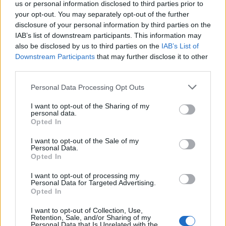
us or personal information disclosed to third parties prior to
ଯାହା କୋଷ୍ଠକାଠିନ୍ୟକୁ ହ୍ରାସ କରିଥାଏ।
your opt-out. You may separately opt-out of the further
disclosure of your personal information by third parties on the
ମସୁର ଡାଲି ମଧ୍ୟ ପେଟର ସ୍ୱାସ୍ଥ୍ୟକୁ ସମର୍ଥନ କରି ଭଲ ପେଟ ଜୀବାଣୁ
IAB’s list of downstream participants. This information may
ବୃଦ୍ଧି କରିବାରେ ସାହାଯ୍ୟ କରେ। ଭଲ ପାଚନ ପାଇଁ ଏକ ସୁସ୍ଥ ପେଟ
also be disclosed by us to third parties on the
IAB’s List of
ମାଇକ୍ରୋବାଇଓମ୍ ଜରୁରୀ ଏବଂ ପେଟ ରୋଗକୁ ରୋକିପାରେ।
Downstream Participants
that may further disclose it to other
ଅଧ୍ୟୟନରୁ ଜଣାପଡିଛି ଯେ ମସୁର ଡାଲି ଭଳି ଫାଇବରଯୁକ୍ତ ଖାଦ୍ୟ ଖାଇବା
third parties.
ଦ୍ୱାରା କୋଲନ କର୍କଟ ହେବାର ଆଶଙ୍କା କମ୍ ହୋଇପାରେ।
Please note that this website/app uses one or more Google
Personal Data Processing Opt Outs
ଫାଇବର କେବଳ ନିୟମିତ ଝାଡ଼ା ସଞ୍ଚାରରେ ସାହାଯ୍ୟ କରିବା ଅପେକ୍ଷା
services and may gather and store information including but
ଅଧିକ କିଛି କରେ। ଏହା ପୁଷ୍ଟିକର ପଦାର୍ଥ ଶୋଷଣରେ ମଧ୍ୟ ସାହାଯ୍ୟ
not limited to your visit or usage behaviour. You may click to
I want to opt-out of the Sharing of my
କରେ, ଯାହା ଶରୀରକୁ ଖାଦ୍ୟରୁ ସର୍ବାଧିକ ଲାଭ ପ୍ରଦାନ କରେ।
personal data.
grant or deny consent to Google and its third-party tags to
Opted In
ଆପଣଙ୍କ ଖାଦ୍ୟରେ ଲଙ୍କା ମିଶାଇବା ଆପଣଙ୍କ ପାଚନ ସ୍ୱାସ୍ଥ୍ୟକୁ ବହୁତ
use your data for below specified purposes in below Google
ଉନ୍ନତ କରିପାରିବ।
consent section.
I want to opt-out of the Sale of my
Personal Data.
Opted In
ଦୀର୍ଘସ୍ଥାୟୀ ରୋଗ ବିରୁଦ୍ଧରେ ସୁରକ୍ଷା
I want to opt-out of processing my
Personal Data for Targeted Advertising.
ପ୍ରଭାବ
Opted In
I want to opt-out of Collection, Use,
ମସୁର ଡାଲି ଯେକୌଣସି ଖାଦ୍ୟରେ ଏକ ମହାନ ଯୋଗ। ଏହା
Retention, Sale, and/or Sharing of my
Personal Data that Is Unrelated with the