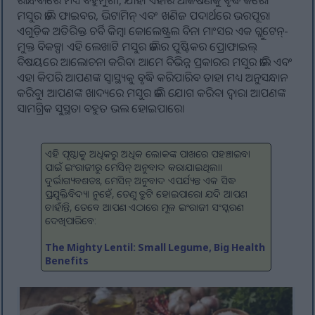
ରାନ୍ଧିବାରେ ମଧ୍ୟ ବହୁମୁଖୀ, ଯାହା ଏହାର ଆକର୍ଷଣକୁ ବୃଦ୍ଧି କରେ।
ମସୁର ଡାଲି ଫାଇବର, ଭିଟାମିନ୍ ଏବଂ ଖଣିଜ ପଦାର୍ଥରେ ଭରପୂର।
ଏଗୁଡ଼ିକ ଅତିରିକ୍ତ ଚର୍ବି କିମ୍ବା କୋଲେଷ୍ଟ୍ରଲ ବିନା ମାଂସର ଏକ ଗ୍ଲୁଟେନ୍-
ମୁକ୍ତ ବିକଳ୍ପ। ଏହି ଲେଖାଟି ମସୁର ଡାଲିର ପୁଷ୍ଟିକର ପ୍ରୋଫାଇଲ୍
ବିଷୟରେ ଆଲୋଚନା କରିବ। ଆମେ ବିଭିନ୍ନ ପ୍ରକାରର ମସୁର ଡାଲି ଏବଂ
ଏହା କିପରି ଆପଣଙ୍କ ସ୍ୱାସ୍ଥ୍ୟକୁ ବୃଦ୍ଧି କରିପାରିବ ତାହା ମଧ୍ୟ ଅନୁସନ୍ଧାନ
କରିବୁ। ଆପଣଙ୍କ ଖାଦ୍ୟରେ ମସୁର ଡାଲି ଯୋଗ କରିବା ଦ୍ୱାରା ଆପଣଙ୍କ
ସାମଗ୍ରିକ ସୁସ୍ଥତା ବହୁତ ଭଲ ହୋଇପାରେ।
ଏହି ପୃଷ୍ଠାକୁ ଅଧିକରୁ ଅଧିକ ଲୋକଙ୍କ ପାଖରେ ପହଞ୍ଚାଇବା
ପାଇଁ ଇଂରାଜୀରୁ ମେସିନ୍ ଅନୁବାଦ କରାଯାଇଥିଲା।
ଦୁର୍ଭାଗ୍ୟବଶତଃ, ମେସିନ୍ ଅନୁବାଦ ଏପର୍ଯ୍ୟନ୍ତ ଏକ ସିଦ୍ଧ
ପ୍ରଯୁକ୍ତିବିଦ୍ୟା ନୁହେଁ, ତେଣୁ ତ୍ରୁଟି ହୋଇପାରେ। ଯଦି ଆପଣ
ଚାହାଁନ୍ତି, ତେବେ ଆପଣ ଏଠାରେ ମୂଳ ଇଂରାଜୀ ସଂସ୍କରଣ
ଦେଖିପାରିବେ:
The Mighty Lentil: Small Legume, Big Health
Benefits