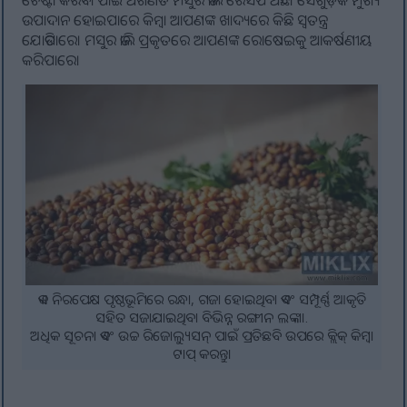
ଚେଷ୍ଟା କରିବା ପାଇଁ ଅଗଣିତ ମସୁର ଡାଲି ରେସିପି ଅଛି। ସେଗୁଡ଼ିକ ମୁଖ୍ୟ
ଉପାଦାନ ହୋଇପାରେ କିମ୍ବା ଆପଣଙ୍କ ଖାଦ୍ୟରେ କିଛି ସ୍ୱତନ୍ତ୍ର
ଯୋଡିପାରେ। ମସୁର ଡାଲି ପ୍ରକୃତରେ ଆପଣଙ୍କ ରୋଷେଇକୁ ଆକର୍ଷଣୀୟ
କରିପାରେ।
ଏକ ନିରପେକ୍ଷ ପୃଷ୍ଠଭୂମିରେ ରନ୍ଧା, ଗଜା ହୋଇଥିବା ଏବଂ ସମ୍ପୂର୍ଣ୍ଣ ଆକୃତି
ସହିତ ସଜାଯାଇଥିବା ବିଭିନ୍ନ ରଙ୍ଗୀନ ଲଙ୍କା।.
ଅଧିକ ସୂଚନା ଏବଂ ଉଚ୍ଚ ରିଜୋଲ୍ୟୁସନ୍ ପାଇଁ ପ୍ରତିଛବି ଉପରେ କ୍ଲିକ୍ କିମ୍ବା
ଟାପ୍ କରନ୍ତୁ।