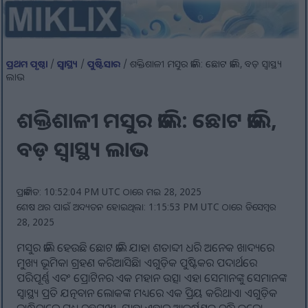
ପ୍ରଥମ ପୃଷ୍ଠା
/
ସ୍ୱାସ୍ଥ୍ୟ
/
ପୁଷ୍ଟିସାର
/ ଶକ୍ତିଶାଳୀ ମସୁର ଡାଲି: ଛୋଟ ଡାଲି, ବଡ଼ ସ୍ୱାସ୍ଥ୍ୟ
ଲାଭ
ଶକ୍ତିଶାଳୀ ମସୁର ଡାଲି: ଛୋଟ ଡାଲି,
ବଡ଼ ସ୍ୱାସ୍ଥ୍ୟ ଲାଭ
ପ୍ରକାଶିତ: 10:52:04 PM UTC ଠାରେ ମଇ 28, 2025
ଶେଷ ଥର ପାଇଁ ଅଦ୍ୟତନ ହୋଇଥିଲା: 1:15:53 PM UTC ଠାରେ ଡିସେମ୍ବର
28, 2025
ମସୁର ଡାଲି ହେଉଛି ଛୋଟ ଡାଲି ଯାହା ଶତାବ୍ଦୀ ଧରି ଅନେକ ଖାଦ୍ୟରେ
ମୁଖ୍ୟ ଭୂମିକା ଗ୍ରହଣ କରିଆସିଛି। ଏଗୁଡ଼ିକ ପୁଷ୍ଟିକର ପଦାର୍ଥରେ
ପରିପୂର୍ଣ୍ଣ ଏବଂ ପ୍ରୋଟିନର ଏକ ମହାନ ଉତ୍ସ। ଏହା ସେମାନଙ୍କୁ ସେମାନଙ୍କ
ସ୍ୱାସ୍ଥ୍ୟ ପ୍ରତି ଯତ୍ନବାନ ଲୋକଙ୍କ ମଧ୍ୟରେ ଏକ ପ୍ରିୟ କରିଥାଏ। ଏଗୁଡ଼ିକ