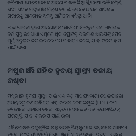
କରିଥାଏ। ଯେତେବେଳେ ଆପଣ ଚାଉଳ କିମ୍ବା କ୍ୱିନୋଆ ଭଳି ସମ୍ପୂର୍ଣ୍ଣ
ଶସ୍ୟ ସହିତ ମସୁର ଡାଲି ମିଶ୍ରଣ କରନ୍ତି, ତେବେ ଆପଣ ଆପଣଙ୍କ
ଶରୀରକୁ ଆବଶ୍ୟକ ସମସ୍ତ ଆମିନୋ ଏସିଡ୍ ପାଆନ୍ତି।
ଲଙ୍କା ଖାଇବା ଦ୍ଵାରା ଆପଣଙ୍କ ମାଂସପେଶୀ ମଜବୁତ ଏବଂ ଆପଣଙ୍କ
ଚର୍ମ ସୁସ୍ଥ ରହିଥାଏ। ଏଥିରେ ଥିବା ପ୍ରୋଟିନ୍ ପରିମାଣ ଆପଣଙ୍କୁ ପେଟ
ପୂର୍ଣ୍ଣ ଅନୁଭବ କରାଇବାରେ ମଧ୍ୟ ସାହାଯ୍ୟ କରେ, ଯାହା ଓଜନ ହ୍ରାସ
ପାଇଁ ଭଲ।
ମସୁର ଡାଲି ସହିତ ହୃଦୟ ସ୍ୱାସ୍ଥ୍ୟ ବଜାୟ
ରଖିବା
ମସୁର ଡାଲି ହୃଦୟ ସ୍ୱାସ୍ଥ୍ୟ ପାଇଁ ଏକ ବଡ଼ ସାହାଯ୍ୟକାରୀ ହୋଇପାରେ।
ଅଧ୍ୟୟନରୁ ଜଣାପଡିଛି ଯେ ଏହା ଖରାପ କୋଲେଷ୍ଟ୍ରଲ (LDL) କମ
କରିବାରେ ସାହାଯ୍ୟ କରେ। ଏଥିରେ ଫୋଲେଟ୍ ଏବଂ ପୋଟାସିୟମ୍
ପରିପୂର୍ଣ୍ଣ, ଯାହା ରକ୍ତଚାପ ପାଇଁ ଭଲ।
ଏହି ପୋଷକ ତତ୍ତ୍ୱଗୁଡ଼ିକ ରକ୍ତଚାପକୁ ନିୟନ୍ତ୍ରଣରେ ରଖିବାରେ ସାହାଯ୍ୟ
କରେ। ମାଂସ ପରିବର୍ତ୍ତେ ମସୁର ଡାଲି ମଧ୍ୟ ଏକ ଉତ୍ତମ ପସନ୍ଦ। ଏଥିରେ