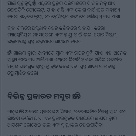
ପାଇଁ ଗୁରୁତ୍ୱପୂର୍ଣ୍ଣ। ଏଥିରେ ପ୍ରଚୁର ପରିମାଣରେ ବି ଭିଟାମିନ୍ ଥାଏ,
ଯେପରିକି ଫୋଲେଟ୍, ଯାହା ଶକ୍ତି ଏବଂ କୋଷ କାର୍ଯ୍ୟରେ ସାହାଯ୍ୟ
କରେ। ଏଥିରେ ଲୁହା, ମ୍ୟାଗ୍ନେସିୟମ୍ ଏବଂ ପୋଟାସିୟମ୍ ମଧ୍ୟ ଥାଏ।
ଲୁହା ରକ୍ତରେ ଅମ୍ଳଜାନ ବହନ କରିବାରେ ସାହାଯ୍ୟ କରେ।
ମ୍ୟାଗ୍ନେସିୟମ୍ ମାଂସପେଶୀ ଏବଂ ସ୍ନାୟୁ ପାଇଁ ଭଲ। ପୋଟାସିୟମ୍
ରକ୍ତଚାପକୁ ସୁସ୍ଥ ରଖିବାରେ ସାହାଯ୍ୟ କରେ।
ଡାଲି ଖାଇବା ଦ୍ଵାରା ଖାଦ୍ୟରେ ସ୍ୱାଦ ଏବଂ ଗଠନ ବୃଦ୍ଧି ପାଏ। ଏହା ଅନେକ
ସ୍ୱାସ୍ଥ୍ୟ ଲାଭ ମଧ୍ୟ ଆଣିଥାଏ। ଏଥିରେ ଭିଟାମିନ୍ ଏବଂ ଖଣିଜ ପଦାର୍ଥର
ମିଶ୍ରଣ ସାମଗ୍ରିକ ସ୍ୱାସ୍ଥ୍ୟକୁ ବୃଦ୍ଧି କରେ ଏବଂ ସୁସ୍ଥ ଖାଦ୍ୟ ଖାଇବାକୁ
ପ୍ରୋତ୍ସାହିତ କରେ।
ବିଭିନ୍ନ ପ୍ରକାରର ମସୁର ଡାଲି
ମସୁର ଡାଲି ଅନେକ ପ୍ରକାରର ଆସିଥାଏ, ପ୍ରତ୍ୟେକଟିର ନିଜସ୍ୱ ସ୍ୱାଦ ଏବଂ
ରାନ୍ଧିବା ଶୈଳୀ ଥାଏ। ଏହି ପ୍ରକାରଗୁଡ଼ିକ ବିଷୟରେ ଜାଣିବା ଦ୍ଵାରା
ଆପଣଙ୍କ ରୋଷେଇ ଭଲ ଏବଂ ସ୍ୱାସ୍ଥ୍ୟକର ହୋଇପାରିବ।