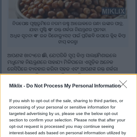
ନିରପେକ୍ଷ ପୃଷ୍ଠଭୂମିରେ ନରମ ଉଷ୍ମ ଆଲୋକରେ ରନ୍ଧା ଲଙ୍କାର ପାତ୍ର,
ଯାହା ପୁଷ୍ଟି ଏବଂ ରକ୍ତ ଶର୍କରା ନିୟନ୍ତ୍ରଣର ପ୍ରତୀକ।.
ଅଧିକ ସୂଚନା ଏବଂ ଉଚ୍ଚ ରିଜୋଲ୍ୟୁସନ୍ ପାଇଁ ପ୍ରତିଛବି ଉପରେ କ୍ଲିକ୍ କିମ୍ବା
ଟାପ୍ କରନ୍ତୁ।
ଆପଣଙ୍କ ଖାଦ୍ୟରେ ଡାଲି, ଯେପରିକି ସୁପ୍ କିମ୍ବା ସାଲାଡ, ମିଶାଇଲେ
ମଧୁମେହ ନିୟନ୍ତ୍ରଣରେ ସାହାଯ୍ୟ ମିଳିପାରେ। ଏଗୁଡ଼ିକ ଅନେକ
ରେସିପିରେ ବ୍ୟବହାର କରିବା ସହଜ ଏବଂ ଆପଣଙ୍କ ରକ୍ତ ଶର୍କରା
ସ୍ତରକୁ ଉନ୍ନତ କରିଥାଏ। ଏହା ସହିତ, ଏଗୁଡ଼ିକ ଅନେକ ସ୍ୱାସ୍ଥ୍ୟ ଲାଭ
ପ୍ରଦାନ କରେ।
Miklix -
Do Not Process My Personal Information
If you wish to opt-out of the sale, sharing to third parties, or
ମସୁର ଡାଲି ସହିତ ପାଚନ ଶକ୍ତି ବୃଦ୍ଧି କରିବା
processing of your personal or sensitive information for
targeted advertising by us, please use the below opt-out
section to confirm your selection. Please note that after your
ମସୁର ଡାଲିରେ ପାଚନ ଶକ୍ତି ବୃଦ୍ଧି କରୁଥିବା ପୁଷ୍ଟିକର ତତ୍ତ୍ୱ ଭରପୁର
opt-out request is processed you may continue seeing
ଥାଏ। ଏଥିରେ ଫାଇବର ଭରପୁର ଥାଏ, ଯାହା ନିୟମିତ ମଳତ୍ୟାଗ
interest-based ads based on personal information utilized by
ପାଇଁ ଗୁରୁତ୍ୱପୂର୍ଣ୍ଣ। ଏହି ଫାଇବର ମଳକୁ ଅଧିକ ଓଜନିଆ କରିଥାଏ,