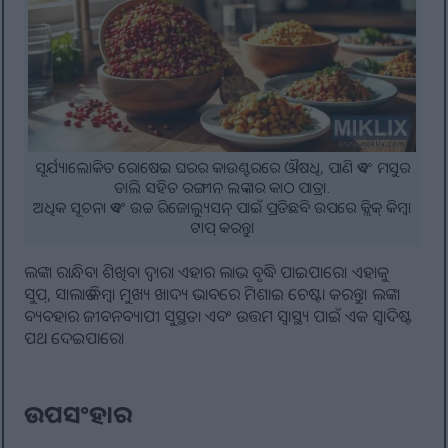
ସୂର୍ଯ୍ୟାଲୋକିତ ରୋଷେଇ ଘରର କାଉଣ୍ଟରରେ ଔଷଧି, ପାଣି ଏବଂ ମସୁର
ଡାଲି ସହିତ ରଙ୍ଗୀନ ଲଙ୍କାର କାଠ ପାତ୍ର।.
ଅଧିକ ସୂଚନା ଏବଂ ଉଚ୍ଚ ରିଜୋଲ୍ୟୁସନ୍ ପାଇଁ ପ୍ରତିଛବି ଉପରେ କ୍ଲିକ୍ କିମ୍ବା
ଟାପ୍ କରନ୍ତୁ।
ଲଙ୍କା ରାନ୍ଧିବା ଶିଖିବା ଦ୍ଵାରା ଏହାର ଲାଭ ବୃଦ୍ଧି ପାଇପାରେ। ଏହାକୁ
ସୁପ୍, ସାଲାଡ କିମ୍ବା ମୁଖ୍ୟ ଖାଦ୍ୟ ଭାବରେ ମିଶାଇ ଚେଷ୍ଟା କରନ୍ତୁ। ଲଙ୍କା
ବ୍ୟବହାର ଜୀବନବ୍ୟାପୀ ସୁସ୍ଥତା ଏବଂ ଉତ୍ତମ ସ୍ୱାସ୍ଥ୍ୟ ପାଇଁ ଏକ ସ୍ୱାଦିଷ୍ଟ
ପଥ ଦେଇପାରେ।
ଉପସଂହାର