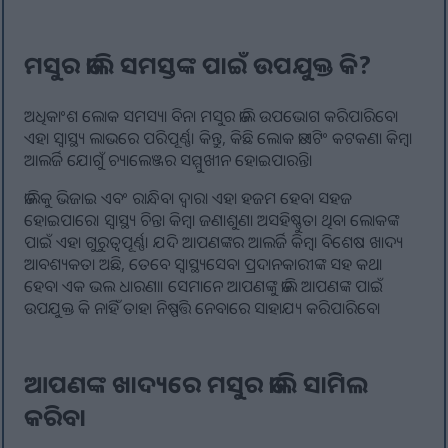
ମସୁର ଡାଲି ସମସ୍ତଙ୍କ ପାଇଁ ଉପଯୁକ୍ତ କି?
ଅଧିକାଂଶ ଲୋକ ସମସ୍ୟା ବିନା ମସୁର ଡାଲି ଉପଭୋଗ କରିପାରିବେ।
ଏହା ସ୍ୱାସ୍ଥ୍ୟ ଲାଭରେ ପରିପୂର୍ଣ୍ଣ। କିନ୍ତୁ, କିଛି ଲୋକ ଡାଏଟିଂ କଟକଣା କିମ୍ବା
ଆଲର୍ଜି ଯୋଗୁଁ ଚ୍ୟାଲେଞ୍ଜର ସମ୍ମୁଖୀନ ହୋଇପାରନ୍ତି।
ଡାଲିକୁ ଭିଜାଇ ଏବଂ ରାନ୍ଧିବା ଦ୍ଵାରା ଏହା ହଜମ ହେବା ସହଜ
ହୋଇପାରେ। ସ୍ୱାସ୍ଥ୍ୟ ଚିନ୍ତା କିମ୍ବା ଜଣାଶୁଣା ଅସହିଷ୍ଣୁତା ଥିବା ଲୋକଙ୍କ
ପାଇଁ ଏହା ଗୁରୁତ୍ୱପୂର୍ଣ୍ଣ। ଯଦି ଆପଣଙ୍କର ଆଲର୍ଜି କିମ୍ବା ବିଶେଷ ଖାଦ୍ୟ
ଆବଶ୍ୟକତା ଅଛି, ତେବେ ସ୍ୱାସ୍ଥ୍ୟସେବା ପ୍ରଦାନକାରୀଙ୍କ ସହ କଥା
ହେବା ଏକ ଭଲ ଧାରଣା। ସେମାନେ ଆପଣଙ୍କୁ ଡାଲି ଆପଣଙ୍କ ପାଇଁ
ଉପଯୁକ୍ତ କି ନାହିଁ ତାହା ନିଷ୍ପତ୍ତି ନେବାରେ ସାହାଯ୍ୟ କରିପାରିବେ।
ଆପଣଙ୍କ ଖାଦ୍ୟରେ ମସୁର ଡାଲି ସାମିଲ
କରିବା