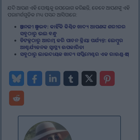
ଯଦି ଆପଣ ଏହି ପୋଷ୍ଟକୁ ଉପଭୋଗ କରିଛନ୍ତି, ତେବେ ଆପଣଙ୍କୁ ଏହି
ପରାମର୍ଶଗୁଡ଼ିକ ମଧ୍ୟ ପସନ୍ଦ ଆସିପାରେ:
ଅନ୍ତନଳୀ ଅନୁଭବ: କାହିଁକି କିଣ୍ବିତ ଖାଦ୍ୟ ଆପଣଙ୍କ ଶରୀରର
ସବୁଠାରୁ ଭଲ ବନ୍ଧୁ
ଡିଟକ୍ସଠାରୁ ଆରମ୍ଭ କରି ପାଚନ କ୍ରିୟା ପର୍ଯ୍ୟନ୍ତ: ଲେମ୍ବୁର
ଆଶ୍ଚର୍ଯ୍ୟଜନକ ସ୍ୱାସ୍ଥ୍ୟ ଉପକାରିତା
ସବୁଠାରୁ ଲାଭଦାୟକ ଖାଦ୍ୟ ସପ୍ଲିମେଣ୍ଟର ଏକ ରାଉଣ୍ଡ-ଅପ୍