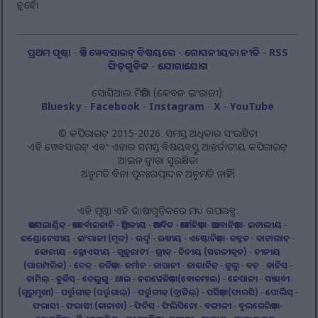
ନୁହେଁ।
ପ୍ରଥମ ପୃଷ୍ଠା
-
ଏହି ୱେବସାଇଟ୍ ବିଷୟରେ
-
ଗୋପନୀୟତା ନୀତି
-
RSS
ଫିଡ୍‌ଗୁଡିକ
-
ଯୋଗାଯୋଗ
ସୋସିଆଲ ମିଡିଆ (କେବଳ ଇଂରାଜୀ):
Bluesky
-
Facebook
-
Instagram
-
X
-
YouTube
© କପିରାଇଟ୍ 2015-2026. ସମସ୍ତ ଅଧିକାର ସଂରକ୍ଷିତ।
ଏହି ୱେବସାଇଟ୍ ଏବଂ ଏହାର ସମସ୍ତ ବିଷୟବସ୍ତୁ ଆନ୍ତର୍ଜାତୀୟ କପିରାଇଟ୍
ଆଇନ ଦ୍ୱାରା ସୁରକ୍ଷିତ।
ଅନୁମତି ବିନା ପୁନଃଉତ୍ପାଦନ ଅନୁମତି ନାହିଁ।
ଏହି ପୃଷ୍ଠା ଏହି ଭାଷାଗୁଡ଼ିକରେ ମଧ୍ୟ ଉପଲବ୍ଧ:
ଆଇସଲାଣ୍ଡିକ୍
-
ଆଜେର୍ବାଇଜାନି
-
ଆଫ୍ରିକୀୟ
-
ଆରବିକ
-
ଆର୍ମେନିଆନ୍
-
ଆଲବାନିଆନ୍
-
ଇଟାଲୀୟ
-
ଇଣ୍ଡୋନେସୀୟ
-
ଇଂରାଜୀ (ମୂଳ)
-
ଉର୍ଦ୍ଦୁ
-
ଋଷୀୟ
-
ଏଷ୍ଟୋନିଆନ୍
-
କନ୍ନଡ
-
କାଟାଲାନ୍
-
କୋରୀୟ
-
କ୍ରୋଏସୀୟ
-
ଗୁଜୁରାଟୀ
-
ଗ୍ରୀକ୍
-
ଚିନୀୟ (ସରଳୀକୃତ)
-
ଚୀନୀୟ
(ପାରମ୍ପରିକ)
-
ଚେକ୍
-
ଜର୍ଜିଆନ୍
-
ଜର୍ମାନ
-
ଜାପାନୀ
-
ଜାଭାନିଜ୍
-
ଜୁଲୁ
-
ଡଚ୍
-
ଡାନିସ୍
-
ତାମିଲ୍
-
ତୁର୍କିସ୍
-
ତେଲୁଗୁ
-
ଥାଇ
-
ନରୱେଜିଆନ୍ (ବୋକମାଲ)
-
ନେପାଳୀ
-
ପଞ୍ଜାବୀ
(ଗୁରୁମୁଖୀ)
-
ପର୍ତ୍ତୁଗୀଜ୍ (ପର୍ତ୍ତୁଗାଲ୍)
-
ପର୍ତ୍ତୁଗୀଜ୍ (ବ୍ରାଜିଲ୍)
-
ପର୍ସିଆନ୍ (ଫାରସି)
-
ପୋଲିସ୍
-
ଫରାସୀ
-
ଫରାସୀ (କାନାଡା)
-
ଫିନିସ୍
-
ଫିଲିପିନୋ
-
ବଙ୍ଗାଳୀ
-
ବୁଲଗେରିଆନ୍
-