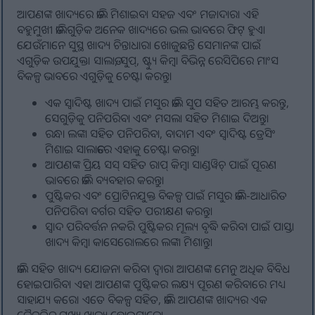
ଆପଣଙ୍କ ଖାଦ୍ୟରେ ଡାଲି ମିଶାଇବା ସହଜ ଏବଂ ମଜାଦାର। ଏହି
ବହୁମୁଖୀ ଡାଲିଗୁଡ଼ିକ ଅନେକ ଖାଦ୍ୟରେ ଭଲ ଭାବରେ ଫିଟ୍ ହୁଏ।
ଯେଉଁମାନେ ସୁସ୍ଥ ଖାଦ୍ୟ ଚିନ୍ତାଧାରା ଖୋଜୁଛନ୍ତି ସେମାନଙ୍କ ପାଇଁ
ଏଗୁଡ଼ିକ ଉପଯୁକ୍ତ। ସାଲାଡ, ସୁପ୍, ଷ୍ଟ୍ୟୁ କିମ୍ବା ବିଭିନ୍ନ ରେସିପିରେ ମାଂସ
ବିକଳ୍ପ ଭାବରେ ଏଗୁଡ଼ିକୁ ଚେଷ୍ଟା କରନ୍ତୁ।
ଏକ ସ୍ୱାଦିଷ୍ଟ ଖାଦ୍ୟ ପାଇଁ ମସୁର ଡାଲି ସୁପ ସହିତ ଆରମ୍ଭ କରନ୍ତୁ,
ସେଗୁଡ଼ିକୁ ପନିପରିବା ଏବଂ ମସଲା ସହିତ ମିଶାଇ ଦିଅନ୍ତୁ।
ରନ୍ଧା ଲଙ୍କା ସହିତ ପନିପରିବା, ବାଦାମ ଏବଂ ସ୍ୱାଦିଷ୍ଟ ଡ୍ରେସିଂ
ମିଶାଇ ସାଲାଡରେ ଏହାକୁ ଚେଷ୍ଟା କରନ୍ତୁ।
ଆପଣଙ୍କ ପ୍ରିୟ ସସ୍ ସହିତ ରାପ୍ କିମ୍ବା ସାଣ୍ଡୱିଚ୍ ପାଇଁ ପୂରଣ
ଭାବରେ ଡାଲି ବ୍ୟବହାର କରନ୍ତୁ।
ପୁଷ୍ଟିକର ଏବଂ ପ୍ରୋଟିନଯୁକ୍ତ ବିକଳ୍ପ ପାଇଁ ମସୁର ଡାଲି-ଆଧାରିତ
ପନିପରିବା ବର୍ଗର ସହିତ ପରୀକ୍ଷଣ କରନ୍ତୁ।
ସ୍ୱାଦ ପରିବର୍ତ୍ତନ ନକରି ପୁଷ୍ଟିକର ମୂଲ୍ୟ ବୃଦ୍ଧି କରିବା ପାଇଁ ପାସ୍ତା
ଖାଦ୍ୟ କିମ୍ବା କାସେରୋଲରେ ଲଙ୍କା ମିଶାନ୍ତୁ।
ଡାଲି ସହିତ ଖାଦ୍ୟ ଯୋଜନା କରିବା ଦ୍ଵାରା ଆପଣଙ୍କ ମେନୁ ଅଧିକ ବିବିଧ
ହୋଇପାରିବ। ଏହା ଆପଣଙ୍କ ପୁଷ୍ଟିକର ଲକ୍ଷ୍ୟ ପୂରଣ କରିବାରେ ମଧ୍ୟ
ସାହାଯ୍ୟ କରେ। ଏତେ ବିକଳ୍ପ ସହିତ, ଡାଲି ଆପଣଙ୍କ ଖାଦ୍ୟର ଏକ