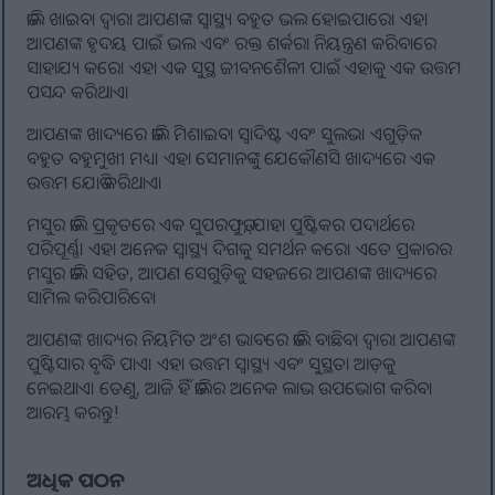
ଡାଲି ଖାଇବା ଦ୍ୱାରା ଆପଣଙ୍କ ସ୍ୱାସ୍ଥ୍ୟ ବହୁତ ଭଲ ହୋଇପାରେ। ଏହା
ଆପଣଙ୍କ ହୃଦୟ ପାଇଁ ଭଲ ଏବଂ ରକ୍ତ ଶର୍କରା ନିୟନ୍ତ୍ରଣ କରିବାରେ
ସାହାଯ୍ୟ କରେ। ଏହା ଏକ ସୁସ୍ଥ ଜୀବନଶୈଳୀ ପାଇଁ ଏହାକୁ ଏକ ଉତ୍ତମ
ପସନ୍ଦ କରିଥାଏ।
ଆପଣଙ୍କ ଖାଦ୍ୟରେ ଡାଲି ମିଶାଇବା ସ୍ୱାଦିଷ୍ଟ ଏବଂ ସୁଲଭ। ଏଗୁଡ଼ିକ
ବହୁତ ବହୁମୁଖୀ ମଧ୍ୟ। ଏହା ସେମାନଙ୍କୁ ଯେକୌଣସି ଖାଦ୍ୟରେ ଏକ
ଉତ୍ତମ ଯୋଡି କରିଥାଏ।
ମସୁର ଡାଲି ପ୍ରକୃତରେ ଏକ ସୁପରଫୁଡ୍, ଯାହା ପୁଷ୍ଟିକର ପଦାର୍ଥରେ
ପରିପୂର୍ଣ୍ଣ। ଏହା ଅନେକ ସ୍ୱାସ୍ଥ୍ୟ ଦିଗକୁ ସମର୍ଥନ କରେ। ଏତେ ପ୍ରକାରର
ମସୁର ଡାଲି ସହିତ, ଆପଣ ସେଗୁଡ଼ିକୁ ସହଜରେ ଆପଣଙ୍କ ଖାଦ୍ୟରେ
ସାମିଲ କରିପାରିବେ।
ଆପଣଙ୍କ ଖାଦ୍ୟର ନିୟମିତ ଅଂଶ ଭାବରେ ଡାଲି ବାଛିବା ଦ୍ଵାରା ଆପଣଙ୍କ
ପୁଷ୍ଟିସାର ବୃଦ୍ଧି ପାଏ। ଏହା ଉତ୍ତମ ସ୍ୱାସ୍ଥ୍ୟ ଏବଂ ସୁସ୍ଥତା ଆଡ଼କୁ
ନେଇଥାଏ। ତେଣୁ, ଆଜି ହିଁ ଡାଲିର ଅନେକ ଲାଭ ଉପଭୋଗ କରିବା
ଆରମ୍ଭ କରନ୍ତୁ!
ଅଧିକ ପଠନ