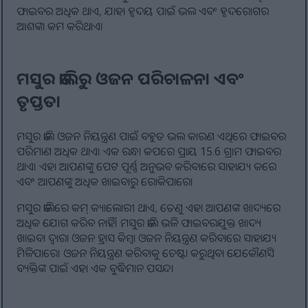
ଫାଇବର ଅଧିକ ଥାଏ, ଯାହା ହୃଦୟ ପାଇଁ ଭଲ ଏବଂ ହୃଦରୋଗର
ଆଶଙ୍କା କମ କରିଥାଏ।
ମସୁର ଡାଲିରୁ ଓଜନ ପରିଚାଳନା ଏବଂ
ତୃପ୍ତତା
ମସୁର ଡାଲି ଓଜନ ନିୟନ୍ତ୍ରଣ ପାଇଁ ବହୁତ ଭଲ କାରଣ ଏଥିରେ ଫାଇବର
ପରିମାଣ ଅଧିକ ଥାଏ। ଏକ ରନ୍ଧା କପରେ ପ୍ରାୟ 15.6 ଗ୍ରାମ ଫାଇବର
ଥାଏ। ଏହା ଆପଣଙ୍କୁ ପେଟ ପୂର୍ଣ୍ଣ ଅନୁଭବ କରିବାରେ ସାହାଯ୍ୟ କରେ
ଏବଂ ଆପଣଙ୍କୁ ଅଧିକ ଖାଇବାରୁ ରୋକିପାରେ।
ମସୁର ଡାଲିରେ କମ୍ କ୍ୟାଲୋରୀ ଥାଏ, ତେଣୁ ଏହା ଆପଣଙ୍କ ଖାଦ୍ୟରେ
ଅଧିକ ଯୋଗ କରିବ ନାହିଁ। ମସୁର ଡାଲି ଭଳି ଫାଇବରଯୁକ୍ତ ଖାଦ୍ୟ
ଖାଇବା ଦ୍ୱାରା ଓଜନ ହ୍ରାସ କିମ୍ବା ଓଜନ ନିୟନ୍ତ୍ରଣ କରିବାରେ ସାହାଯ୍ୟ
ମିଳିପାରେ। ଓଜନ ନିୟନ୍ତ୍ରଣ କରିବାକୁ ଚେଷ୍ଟା କରୁଥିବା ଯେକୌଣସି
ବ୍ୟକ୍ତିଙ୍କ ପାଇଁ ଏହା ଏକ ବୁଦ୍ଧିମାନ ପସନ୍ଦ।