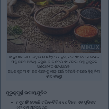
ଏକ ଗ୍ରାମୀଣ କାଠ ଟେବୁଲ ଯେଉଁଥିରେ ସବୁଜ, କଳା ଏବଂ କମଳା ଲଙ୍କାର
ପାତ୍ର ସହିତ ଔଷଧି, ରସୁଣ, ଜୀତ ତେଲ ଏବଂ ମସଲା ଉଷ୍ମ ପ୍ରାକୃତିକ
ଆଲୋକରେ ସଜାଯାଇଛି।.
ଅଧିକ ସୂଚନା ଏବଂ ଉଚ୍ଚ ରିଜୋଲ୍ୟୁସନ୍ ପାଇଁ ପ୍ରତିଛବି ଉପରେ କ୍ଲିକ୍ କିମ୍ବା
ଟାପ୍ କରନ୍ତୁ।
ଗୁରୁତ୍ୱପୂର୍ଣ୍ଣ ଉପାୟଗୁଡ଼ିକ
ମସୁର ଡାଲି ହେଉଛି ଉଦ୍ଭିଦ-ଭିତ୍ତିକ ପ୍ରୋଟିନର ଏକ ପୁଷ୍ଟିକର
ଏବଂ କମ ଖର୍ଚ୍ଚରେ ଉତ୍ସ।