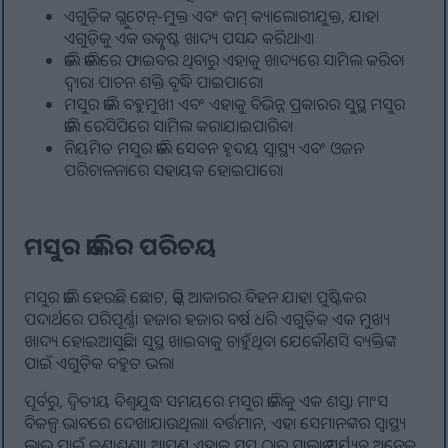
ଏଗୁଡ଼ିକ ଗ୍ଲୁଟେନ୍-ମୁକ୍ତ ଏବଂ କମ୍ କ୍ୟାଲୋରୀଯୁକ୍ତ, ଯାହା
ଏଗୁଡ଼ିକୁ ଏକ ଉତ୍କୃଷ୍ଟ ଖାଦ୍ୟ ପସନ୍ଦ କରିଥାଏ।
ଡାଲି ଡାଲିରେ ଫାଇବର ଥିବାରୁ ଏହାକୁ ଖାଦ୍ୟରେ ସାମିଲ କରିବା
ଦ୍ଵାରା ପାଚନ ଶକ୍ତି ବୃଦ୍ଧି ପାଇପାରେ।
ମସୁର ଡାଲି ବହୁମୁଖୀ ଏବଂ ଏହାକୁ ବିଭିନ୍ନ ପ୍ରକାରର ସୁସ୍ଥ ମସୁର
ଡାଲି ରେସିପିରେ ସାମିଲ କରାଯାଇପାରିବ।
ନିୟମିତ ମସୁର ଡାଲି ସେବନ ହୃଦୟ ସ୍ୱାସ୍ଥ୍ୟ ଏବଂ ଓଜନ
ପରିଚାଳନାରେ ସହାୟକ ହୋଇପାରେ।
ମସୁର ଡାଲିର ପରିଚୟ
ମସୁର ଡାଲି ହେଉଛି ଛୋଟ, ଡିସ୍କ ଆକାରର ବିହନ ଯାହା ପୁଷ୍ଟିକର
ପଦାର୍ଥରେ ପରିପୂର୍ଣ୍ଣ। ହଜାର ହଜାର ବର୍ଷ ଧରି ଏଗୁଡ଼ିକ ଏକ ମୁଖ୍ୟ
ଖାଦ୍ୟ ହୋଇଆସୁଛି। ସୁସ୍ଥ ଖାଇବାକୁ ଚାହୁଁଥିବା ଯେକୌଣସି ବ୍ୟକ୍ତିଙ୍କ
ପାଇଁ ଏଗୁଡ଼ିକ ବହୁତ ଭଲ।
ପୂର୍ବରୁ, ଦ୍ୱିତୀୟ ବିଶ୍ୱଯୁଦ୍ଧ ସମୟରେ ମସୁର ଡାଲିକୁ ଏକ ଶସ୍ତା ମାଂସ
ବିକଳ୍ପ ଭାବରେ ଦେଖାଯାଉଥିଲା। ବର୍ତ୍ତମାନ, ଏହା ସେମାନଙ୍କର ସ୍ୱାସ୍ଥ୍ୟ
ଲାଭ ପାଇଁ ଜଣାଶୁଣା। ଆପଣ ଏହାକୁ ସୁପ୍ ଠାରୁ ସାଲାଡ ପର୍ଯ୍ୟନ୍ତ ଅନେକ