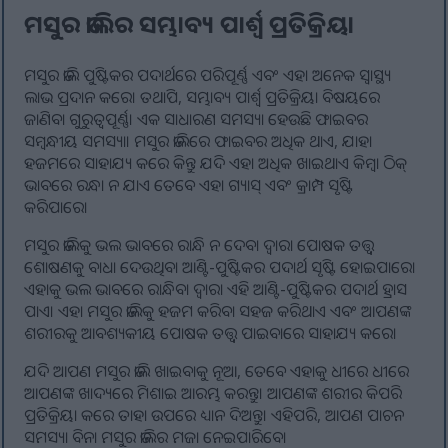
ମସୁର ଡାଲିର ସମ୍ଭାବ୍ୟ ପାର୍ଶ୍ୱ ପ୍ରତିକ୍ରିୟା
ମସୁର ଡାଲି ପୁଷ୍ଟିକର ପଦାର୍ଥରେ ପରିପୂର୍ଣ୍ଣ ଏବଂ ଏହା ଅନେକ ସ୍ୱାସ୍ଥ୍ୟ
ଲାଭ ପ୍ରଦାନ କରେ। ତଥାପି, ସମ୍ଭାବ୍ୟ ପାର୍ଶ୍ୱ ପ୍ରତିକ୍ରିୟା ବିଷୟରେ
ଜାଣିବା ଗୁରୁତ୍ୱପୂର୍ଣ୍ଣ। ଏକ ସାଧାରଣ ସମସ୍ୟା ହେଉଛି ଫାଇବର
ସମ୍ବନ୍ଧୀୟ ସମସ୍ୟା। ମସୁର ଡାଲିରେ ଫାଇବର ଅଧିକ ଥାଏ, ଯାହା
ହଜମରେ ସାହାଯ୍ୟ କରେ କିନ୍ତୁ ଯଦି ଏହା ଅଧିକ ଖାଇଥାଏ କିମ୍ବା ଠିକ୍
ଭାବରେ ରନ୍ଧା ନ ଯାଏ ତେବେ ଏହା ଗ୍ୟାସ୍ ଏବଂ କ୍ରାମ୍ପ ସୃଷ୍ଟି
କରିପାରେ।
ମସୁର ଡାଲିକୁ ଭଲ ଭାବରେ ରାନ୍ଧି ନ ଦେବା ଦ୍ଵାରା ପୋଷକ ତତ୍ତ୍ୱ
ଶୋଷଣକୁ ବାଧା ଦେଉଥିବା ଆଣ୍ଟି-ପୁଷ୍ଟିକର ପଦାର୍ଥ ସୃଷ୍ଟି ହୋଇପାରେ।
ଏହାକୁ ଭଲ ଭାବରେ ରାନ୍ଧିବା ଦ୍ୱାରା ଏହି ଆଣ୍ଟି-ପୁଷ୍ଟିକର ପଦାର୍ଥ ହ୍ରାସ
ପାଏ। ଏହା ମସୁର ଡାଲିକୁ ହଜମ କରିବା ସହଜ କରିଥାଏ ଏବଂ ଆପଣଙ୍କ
ଶରୀରକୁ ଆବଶ୍ୟକୀୟ ପୋଷକ ତତ୍ତ୍ୱ ପାଇବାରେ ସାହାଯ୍ୟ କରେ।
ଯଦି ଆପଣ ମସୁର ଡାଲି ଖାଇବାକୁ ନୂଆ, ତେବେ ଏହାକୁ ଧୀରେ ଧୀରେ
ଆପଣଙ୍କ ଖାଦ୍ୟରେ ମିଶାଇ ଆରମ୍ଭ କରନ୍ତୁ। ଆପଣଙ୍କ ଶରୀର କିପରି
ପ୍ରତିକ୍ରିୟା କରେ ତାହା ଉପରେ ଧ୍ୟାନ ଦିଅନ୍ତୁ। ଏହିପରି, ଆପଣ ପାଚନ
ସମସ୍ୟା ବିନା ମସୁର ଡାଲିର ମଜା ନେଇପାରିବେ।