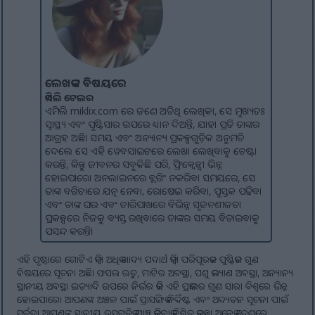
ଲେଖକଙ୍କ ବିଷୟରେ
ଏମିଲି ଟେଲର
ଏମିଲି miklix.com ରେ ଜଣେ ଅତିଥି ଲେଖିକା, ସେ ମୁଖ୍ୟତଃ
ସ୍ୱାସ୍ଥ୍ୟ ଏବଂ ପୁଷ୍ଟିସାର ଉପରେ ଧ୍ୟାନ ଦିଅନ୍ତି, ଯାହା ପ୍ରତି ତାଙ୍କର
ଆଗ୍ରହ ଅଛି। ସମୟ ଏବଂ ଅନ୍ୟାନ୍ୟ ପ୍ରକଳ୍ପଗୁଡ଼ିକ ଅନୁମତି
ଦେଲେ ସେ ଏହି ୱେବସାଇଟରେ ଲେଖା ଲେଖିବାକୁ ଚେଷ୍ଟା
କରନ୍ତି, କିନ୍ତୁ ଜୀବନର ସବୁକିଛି ପରି, ଫ୍ରିକ୍ୱେନ୍ସୀ ଭିନ୍ନ
ହୋଇପାରେ। ଅନଲାଇନରେ ବ୍ଲଗିଂ ନକରିବା ସମୟରେ, ସେ
ତାଙ୍କ ବଗିଚାରେ ଯତ୍ନ ନେବା, ରୋଷେଇ କରିବା, ପୁସ୍ତକ ପଢିବା
ଏବଂ ତାଙ୍କ ଘର ଏବଂ ଚାରିପାଖରେ ବିଭିନ୍ନ ସୃଜନଶୀଳତା
ପ୍ରକଳ୍ପରେ ନିଜକୁ ବ୍ୟସ୍ତ ରଖିବାରେ ତାଙ୍କର ସମୟ ବିତାଇବାକୁ
ପସନ୍ଦ କରନ୍ତି।
ଏହି ପୃଷ୍ଠାରେ ଗୋଟିଏ କିମ୍ବା ଅଧିକ ଖାଦ୍ୟ ପଦାର୍ଥ କିମ୍ବା ପରିପୂରକର ପୁଷ୍ଟିକର ଗୁଣ
ବିଷୟରେ ସୂଚନା ଅଛି। ଫସଲ ଋତୁ, ମାଟିର ଅବସ୍ଥା, ପଶୁ କଲ୍ୟାଣ ଅବସ୍ଥା, ଅନ୍ୟାନ୍ୟ
ସ୍ଥାନୀୟ ଅବସ୍ଥା ଇତ୍ୟାଦି ଉପରେ ନିର୍ଭର କରି ଏହି ପ୍ରକାରର ଗୁଣ ସାରା ବିଶ୍ୱରେ ଭିନ୍ନ
ହୋଇପାରେ। ଆପଣଙ୍କ ଅଞ୍ଚଳ ପାଇଁ ପ୍ରାସଙ୍ଗିକ ନିର୍ଦ୍ଦିଷ୍ଟ ଏବଂ ଅଦ୍ୟତନ ସୂଚନା ପାଇଁ
ସର୍ବଦା ଆପଣଙ୍କ ସ୍ଥାନୀୟ ଉତ୍ସଗୁଡ଼ିକୁ ଯାଞ୍ଚ କରିବାକୁ ନିଶ୍ଚିତ କରନ୍ତୁ। ଅନେକ ଦେଶରେ