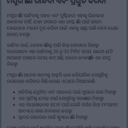
ମସୁର ଡାଲି ରାନ୍ଧିବା ଏବଂ ପ୍ରସ୍ତୁତି କରିବା
ମସୁର ଡାଲି ରାନ୍ଧିବାକୁ ସହଜ ଏବଂ ପୁଷ୍ଟିକର। ଏହାକୁ ଭିଜାଇବା
ଆବଶ୍ୟକ ନାହିଁ, ଯାହା ଫଳରେ ଏହା ଫାଷ୍ଟ ଡାଲି ପାଇଁ ଉତ୍ତମ
ହୋଇଥାଏ। ମଇଳା ଦୂର କରିବା ପାଇଁ ଏହାକୁ ଥଣ୍ଡା ପାଣି ତଳେ ଧୋଇ
ଆରମ୍ଭ କରନ୍ତୁ।
ରାନ୍ଧିବା ପାଇଁ, କେବଳ ଡାଲିକୁ ପାଣି କିମ୍ବା ଝୋଳରେ ସିଝାନ୍ତୁ।
ସାଧାରଣତଃ ଏହା ରାନ୍ଧିବାକୁ 20 ରୁ 30 ମିନିଟ୍ ସମୟ ଲାଗେ। ଯଦି
ଆପଣଙ୍କ ପାଖରେ ସମୟ କମ୍ ଅଛି, ତେବେ କ୍ୟାନଡ୍ ଡାଲି ଏକ ଶୀଘ୍ର
ବିକଳ୍ପ।
ମସୁର ଡାଲି ଅନେକ ଖାଦ୍ୟକୁ ଆହୁରି ଭଲ କରିପାରିବ। ସେଗୁଡ଼ିକୁ
ଉପଭୋଗ କରିବାର କିଛି ଉପାୟ ଏଠାରେ ଦିଆଯାଇଛି:
ଅତିରିକ୍ତ ପ୍ରୋଟିନ୍ ଏବଂ ଫାଇବର ପାଇଁ ସୁପରେ ଲଙ୍କା ମିଶାନ୍ତୁ।
ଏକ ସ୍ୱାଦିଷ୍ଟ ମୋଡ଼ ପାଇଁ ସେଗୁଡ଼ିକୁ ସାଲାଡରେ ମିଶାନ୍ତୁ।
ଏକ ସନ୍ତୋଷଜନକ ଗଠନ ପାଇଁ ଭେଜି ବର୍ଗର କିମ୍ବା ମାଂସହୀନ
ଖାଦ୍ୟରେ ଲଙ୍କା ବ୍ୟବହାର କରନ୍ତୁ।
ସ୍ୱାଦର ଗଭୀରତା ପାଇଁ ଷ୍ଟ୍ୟୁରେ ଡାଲି ମିଶାନ୍ତୁ।