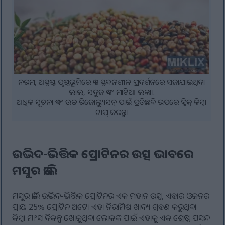
ନରମ, ଅସ୍ପଷ୍ଟ ପୃଷ୍ଠଭୂମିରେ ଏକ ସ୍ପନ୍ଦନଶୀଳ ପ୍ରଦର୍ଶନରେ ସଜାଯାଇଥିବା
ଲାଲ, ସବୁଜ ଏବଂ ମାଟିଆ ଲଙ୍କା।.
ଅଧିକ ସୂଚନା ଏବଂ ଉଚ୍ଚ ରିଜୋଲ୍ୟୁସନ୍ ପାଇଁ ପ୍ରତିଛବି ଉପରେ କ୍ଲିକ୍ କିମ୍ବା
ଟାପ୍ କରନ୍ତୁ।
ଉଦ୍ଭିଦ-ଭିତ୍ତିକ ପ୍ରୋଟିନର ଉତ୍ସ ଭାବରେ
ମସୁର ଡାଲି
ମସୁର ଡାଲି ଉଦ୍ଭିଦ-ଭିତ୍ତିକ ପ୍ରୋଟିନର ଏକ ମହାନ ଉତ୍ସ, ଏହାର ଓଜନର
ପ୍ରାୟ 25% ପ୍ରୋଟିନ ଅଟେ। ଏହା ନିରାମିଷ ଖାଦ୍ୟ ଗ୍ରହଣ କରୁଥିବା
କିମ୍ବା ମାଂସ ବିକଳ୍ପ ଖୋଜୁଥିବା ଲୋକଙ୍କ ପାଇଁ ଏହାକୁ ଏକ ଶ୍ରେଷ୍ଠ ପସନ୍ଦ