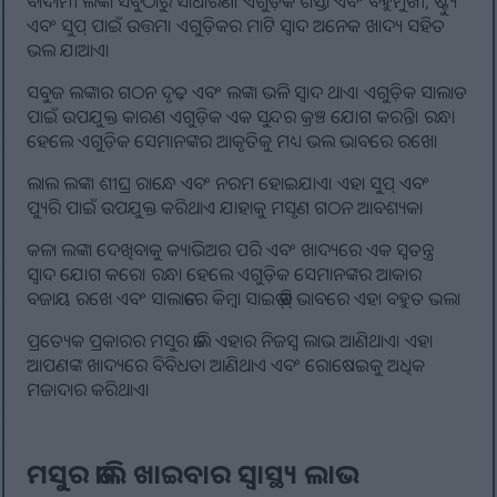
ବାଦାମୀ ଲଙ୍କା ସବୁଠାରୁ ସାଧାରଣ। ଏଗୁଡ଼ିକ ଶସ୍ତା ଏବଂ ବହୁମୁଖୀ, ଷ୍ଟ୍ୟୁ
ଏବଂ ସୁପ୍ ପାଇଁ ଉତ୍ତମ। ଏଗୁଡ଼ିକର ମାଟି ସ୍ୱାଦ ଅନେକ ଖାଦ୍ୟ ସହିତ
ଭଲ ଯାଆଏ।
ସବୁଜ ଲଙ୍କାର ଗଠନ ଦୃଢ଼ ଏବଂ ଲଙ୍କା ଭଳି ସ୍ୱାଦ ଥାଏ। ଏଗୁଡ଼ିକ ସାଲାଡ
ପାଇଁ ଉପଯୁକ୍ତ କାରଣ ଏଗୁଡ଼ିକ ଏକ ସୁନ୍ଦର କ୍ରଞ୍ଚ ଯୋଗ କରନ୍ତି। ରନ୍ଧା
ହେଲେ ଏଗୁଡ଼ିକ ସେମାନଙ୍କର ଆକୃତିକୁ ମଧ୍ୟ ଭଲ ଭାବରେ ରଖେ।
ଲାଲ ଲଙ୍କା ଶୀଘ୍ର ରାନ୍ଧେ ଏବଂ ନରମ ହୋଇଯାଏ। ଏହା ସୁପ୍ ଏବଂ
ପ୍ୟୁରି ପାଇଁ ଉପଯୁକ୍ତ କରିଥାଏ ଯାହାକୁ ମସୃଣ ଗଠନ ଆବଶ୍ୟକ।
କଳା ଲଙ୍କା ଦେଖିବାକୁ କ୍ୟାଭିଅର ପରି ଏବଂ ଖାଦ୍ୟରେ ଏକ ସ୍ୱତନ୍ତ୍ର
ସ୍ୱାଦ ଯୋଗ କରେ। ରନ୍ଧା ହେଲେ ଏଗୁଡ଼ିକ ସେମାନଙ୍କର ଆକାର
ବଜାୟ ରଖେ ଏବଂ ସାଲାଡରେ କିମ୍ବା ସାଇଡ୍ ଡିସ୍ ଭାବରେ ଏହା ବହୁତ ଭଲ।
ପ୍ରତ୍ୟେକ ପ୍ରକାରର ମସୁର ଡାଲି ଏହାର ନିଜସ୍ୱ ଲାଭ ଆଣିଥାଏ। ଏହା
ଆପଣଙ୍କ ଖାଦ୍ୟରେ ବିବିଧତା ଆଣିଥାଏ ଏବଂ ରୋଷେଇକୁ ଅଧିକ
ମଜାଦାର କରିଥାଏ।
ମସୁର ଡାଲି ଖାଇବାର ସ୍ୱାସ୍ଥ୍ୟ ଲାଭ