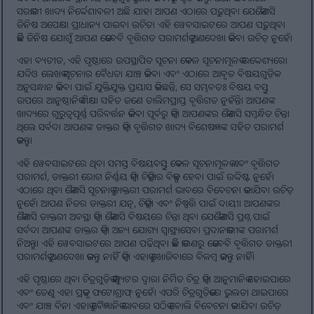
ସରକାରୀ ଖାଦ୍ୟ ନିର୍ଦ୍ଦେଶାବଳୀ ଅଛି ଯାହା ଆପଣ ଏଠାରେ ପଢ଼ୁଥିବା ଯେକୌଣସି
ଜିନିଷ ଅପେକ୍ଷା ପ୍ରାଧାନ୍ୟ ପାଇବା ଉଚିତ। ଏହି ୱେବସାଇଟରେ ଆପଣ ପଢ଼ୁଥିବା
କିଛି ଜିନିଷ ଯୋଗୁଁ ଆପଣ କେବେବି ବୃତ୍ତିଗତ ପରାମର୍ଶକୁ ଅଣଦେଖା କରିବା ଉଚିତ୍ ନୁହେଁ।
ଏହା ବ୍ୟତୀତ, ଏହି ପୃଷ୍ଠାରେ ଉପସ୍ଥାପିତ ସୂଚନା କେବଳ ସୂଚନାମୂଳକ ଉଦ୍ଦେଶ୍ୟରେ।
ଯଦିଓ ଲେଖକ ସୂଚନାର ବୈଧତା ଯାଞ୍ଚ କରିବା ଏବଂ ଏଠାରେ ଆବୃତ ବିଷୟଗୁଡ଼ିକ
ଅନୁସନ୍ଧାନ କରିବା ପାଇଁ ଯୁକ୍ତିଯୁକ୍ତ ପ୍ରୟାସ କରିଛନ୍ତି, ସେ ସମ୍ଭବତଃ ବିଷୟ ବସ୍ତୁ
ଉପରେ ଆନୁଷ୍ଠାନିକ ଶିକ୍ଷା ସହିତ ଜଣେ ତାଲିମପ୍ରାପ୍ତ ବୃତ୍ତିଗତ ନୁହଁନ୍ତି। ଆପଣଙ୍କ
ଖାଦ୍ୟରେ ଗୁରୁତ୍ୱପୂର୍ଣ୍ଣ ପରିବର୍ତ୍ତନ କରିବା ପୂର୍ବରୁ କିମ୍ବା ଆପଣଙ୍କର କୌଣସି ସମ୍ବନ୍ଧିତ ଚିନ୍ତା
ଥିଲେ ସର୍ବଦା ଆପଣଙ୍କ ଡାକ୍ତର କିମ୍ବା ବୃତ୍ତିଗତ ଖାଦ୍ୟ ବିଶେଷଜ୍ଞଙ୍କ ସହିତ ପରାମର୍ଶ
କରନ୍ତୁ।
ଏହି ୱେବସାଇଟରେ ଥିବା ସମସ୍ତ ବିଷୟବସ୍ତୁ କେବଳ ସୂଚନାମୂଳକ ଏବଂ ବୃତ୍ତିଗତ
ପରାମର୍ଶ, ଡାକ୍ତରୀ ରୋଗ ନିର୍ଣ୍ଣୟ କିମ୍ବା ଚିକିତ୍ସାର ବିକଳ୍ପ ହେବା ପାଇଁ ଉଦ୍ଦିଷ୍ଟ ନୁହେଁ।
ଏଠାରେ ଥିବା କୌଣସି ସୂଚନାକୁ ଡାକ୍ତରୀ ପରାମର୍ଶ ଭାବରେ ବିବେଚନା କରାଯିବା ଉଚିତ୍
ନୁହେଁ। ଆପଣ ନିଜର ଡାକ୍ତରୀ ଯତ୍ନ, ଚିକିତ୍ସା ଏବଂ ନିଷ୍ପତ୍ତି ପାଇଁ ଦାୟୀ। ଆପଣଙ୍କର
କୌଣସି ଡାକ୍ତରୀ ଅବସ୍ଥା କିମ୍ବା କୌଣସି ବିଷୟରେ ଚିନ୍ତା ଥିବା ଯେକୌଣସି ପ୍ରଶ୍ନ ପାଇଁ
ସର୍ବଦା ଆପଣଙ୍କ ଡାକ୍ତର କିମ୍ବା ଅନ୍ୟ ଯୋଗ୍ୟ ସ୍ୱାସ୍ଥ୍ୟସେବା ପ୍ରଦାନକାରୀଙ୍କ ପରାମର୍ଶ
ନିଅନ୍ତୁ। ଏହି ୱେବସାଇଟରେ ଆପଣ ପଢିଥିବା କିଛି କାରଣରୁ କେବେବି ବୃତ୍ତିଗତ ଡାକ୍ତରୀ
ପରାମର୍ଶକୁ ଅଣଦେଖା କରନ୍ତୁ ନାହିଁ କିମ୍ବା ଏହାକୁ ଖୋଜିବାରେ ବିଳମ୍ବ କରନ୍ତୁ ନାହିଁ।
ଏହି ପୃଷ୍ଠାରେ ଥିବା ଚିତ୍ରଗୁଡ଼ିକ କମ୍ପ୍ୟୁଟର ଦ୍ୱାରା ନିର୍ମିତ ଚିତ୍ର କିମ୍ବା ଆନୁମାନିକ ହୋଇପାରେ
ଏବଂ ତେଣୁ ଏହା ପ୍ରକୃତ ଫଟୋଗ୍ରାଫ୍ ନୁହେଁ। ଏପରି ଚିତ୍ରଗୁଡ଼ିକରେ ଭୁଲତା ଥାଇପାରେ
ଏବଂ ଯାଞ୍ଚ ବିନା ଏହାକୁ ବୈଜ୍ଞାନିକ ଭାବରେ ସଠିକ୍ ବୋଲି ବିବେଚନା କରାଯିବା ଉଚିତ୍