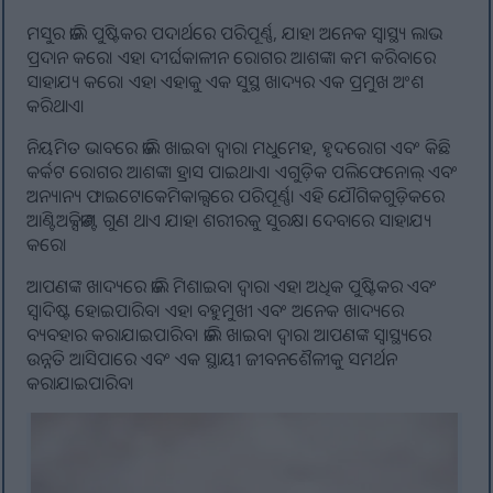
ମସୁର ଡାଲି ପୁଷ୍ଟିକର ପଦାର୍ଥରେ ପରିପୂର୍ଣ୍ଣ, ଯାହା ଅନେକ ସ୍ୱାସ୍ଥ୍ୟ ଲାଭ
ପ୍ରଦାନ କରେ। ଏହା ଦୀର୍ଘକାଳୀନ ରୋଗର ଆଶଙ୍କା କମ କରିବାରେ
ସାହାଯ୍ୟ କରେ। ଏହା ଏହାକୁ ଏକ ସୁସ୍ଥ ଖାଦ୍ୟର ଏକ ପ୍ରମୁଖ ଅଂଶ
କରିଥାଏ।
ନିୟମିତ ଭାବରେ ଡାଲି ଖାଇବା ଦ୍ୱାରା ମଧୁମେହ, ହୃଦରୋଗ ଏବଂ କିଛି
କର୍କଟ ରୋଗର ଆଶଙ୍କା ହ୍ରାସ ପାଇଥାଏ। ଏଗୁଡ଼ିକ ପଲିଫେନୋଲ୍ ଏବଂ
ଅନ୍ୟାନ୍ୟ ଫାଇଟୋକେମିକାଲ୍ସରେ ପରିପୂର୍ଣ୍ଣ। ଏହି ଯୌଗିକଗୁଡ଼ିକରେ
ଆଣ୍ଟିଅକ୍ସିଡାଣ୍ଟ ଗୁଣ ଥାଏ ଯାହା ଶରୀରକୁ ସୁରକ୍ଷା ଦେବାରେ ସାହାଯ୍ୟ
କରେ।
ଆପଣଙ୍କ ଖାଦ୍ୟରେ ଡାଲି ମିଶାଇବା ଦ୍ଵାରା ଏହା ଅଧିକ ପୁଷ୍ଟିକର ଏବଂ
ସ୍ୱାଦିଷ୍ଟ ହୋଇପାରିବ। ଏହା ବହୁମୁଖୀ ଏବଂ ଅନେକ ଖାଦ୍ୟରେ
ବ୍ୟବହାର କରାଯାଇପାରିବ। ଡାଲି ଖାଇବା ଦ୍ଵାରା ଆପଣଙ୍କ ସ୍ୱାସ୍ଥ୍ୟରେ
ଉନ୍ନତି ଆସିପାରେ ଏବଂ ଏକ ସ୍ଥାୟୀ ଜୀବନଶୈଳୀକୁ ସମର୍ଥନ
କରାଯାଇପାରିବ।