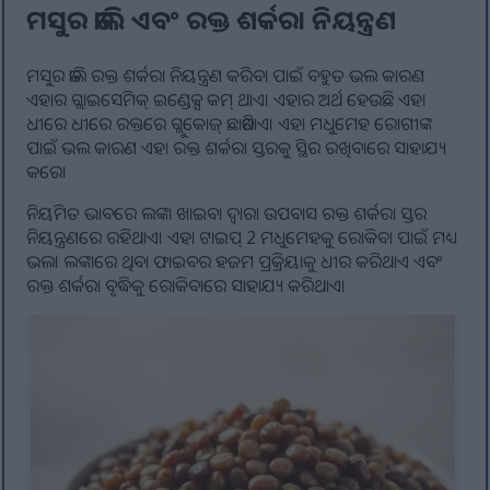
ମସୁର ଡାଲି ଏବଂ ରକ୍ତ ଶର୍କରା ନିୟନ୍ତ୍ରଣ
ମସୁର ଡାଲି ରକ୍ତ ଶର୍କରା ନିୟନ୍ତ୍ରଣ କରିବା ପାଇଁ ବହୁତ ଭଲ କାରଣ
ଏହାର ଗ୍ଲାଇସେମିକ୍ ଇଣ୍ଡେକ୍ସ କମ୍ ଥାଏ। ଏହାର ଅର୍ଥ ହେଉଛି ଏହା
ଧୀରେ ଧୀରେ ରକ୍ତରେ ଗ୍ଲୁକୋଜ୍ ଛାଡିଥାଏ। ଏହା ମଧୁମେହ ରୋଗୀଙ୍କ
ପାଇଁ ଭଲ କାରଣ ଏହା ରକ୍ତ ଶର୍କରା ସ୍ତରକୁ ସ୍ଥିର ରଖିବାରେ ସାହାଯ୍ୟ
କରେ।
ନିୟମିତ ଭାବରେ ଲଙ୍କା ଖାଇବା ଦ୍ୱାରା ଉପବାସ ରକ୍ତ ଶର୍କରା ସ୍ତର
ନିୟନ୍ତ୍ରଣରେ ରହିଥାଏ। ଏହା ଟାଇପ୍ 2 ମଧୁମେହକୁ ରୋକିବା ପାଇଁ ମଧ୍ୟ
ଭଲ। ଲଙ୍କାରେ ଥିବା ଫାଇବର ହଜମ ପ୍ରକ୍ରିୟାକୁ ଧୀର କରିଥାଏ ଏବଂ
ରକ୍ତ ଶର୍କରା ବୃଦ୍ଧିକୁ ରୋକିବାରେ ସାହାଯ୍ୟ କରିଥାଏ।