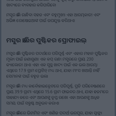
ଖାଦ୍ୟରେ ବ୍ୟବହାର କରିପାରିବେ।
ମସୁର ଡାଲି ରାନ୍ଧିବା ସହଜ ଏବଂ ବହୁମୁଖୀ। ଏହା ଆରମ୍ଭକାରୀ ଏବଂ
ଅଭିଜ୍ଞ ରୋଷେଇଆଙ୍କ ପାଇଁ ଉପଯୁକ୍ତ କରିଥାଏ।
ମସୁର ଡାଲିର ପୁଷ୍ଟିକର ପ୍ରୋଫାଇଲ୍
ମସୁର ଡାଲି ପୁଷ୍ଟିକର ପଦାର୍ଥରେ ପରିପୂର୍ଣ୍ଣ ଏବଂ ଏହାର ମହାନ ପୁଷ୍ଟିକର
ମୂଲ୍ୟ ପାଇଁ ଜଣାଶୁଣା। ଏକ କପ୍ ରନ୍ଧା ମସୁରରେ ପ୍ରାୟ 230
କ୍ୟାଲୋରୀ ଥାଏ। ଏହା ଏକ ସୁସ୍ଥ ଖାଦ୍ୟ ପାଇଁ ଏକ ଭଲ ଆରମ୍ଭ।
ଏଥିରେ 17.9 ଗ୍ରାମ ପ୍ରୋଟିନ୍ ମଧ୍ୟ ଥାଏ, ଯାହା ମାଂସ ଖାଆନ୍ତି ନାହିଁ
ସେମାନଙ୍କ ପାଇଁ ବହୁତ ଭଲ।
ମସୁର ଡାଲି ମଧ୍ୟ କାର୍ବୋହାଇଡ୍ରେଟରେ ପରିପୂର୍ଣ୍ଣ, ପ୍ରତି ପରିବେଷଣରେ
ପ୍ରାୟ 39.9 ଗ୍ରାମ। ଏଥିରେ 15.6 ଗ୍ରାମ ଫାଇବର ଥାଏ, ଯାହା ହଜମରେ
ସାହାଯ୍ୟ କରେ ଏବଂ ଆପଣଙ୍କୁ ତୃପ୍ତ ରଖେ। ଏହା ଆପଣଙ୍କୁ ଅଧିକ
ସମୟ ପାଇଁ ସନ୍ତୁଷ୍ଟ ଅନୁଭବ କରାଏ।
ମସୁର ଡାଲିରେ ଭିଟାମିନ୍ ଏବଂ ଖଣିଜ ପଦାର୍ଥ ଭରପୂର, ଯାହା ସ୍ୱାସ୍ଥ୍ୟ