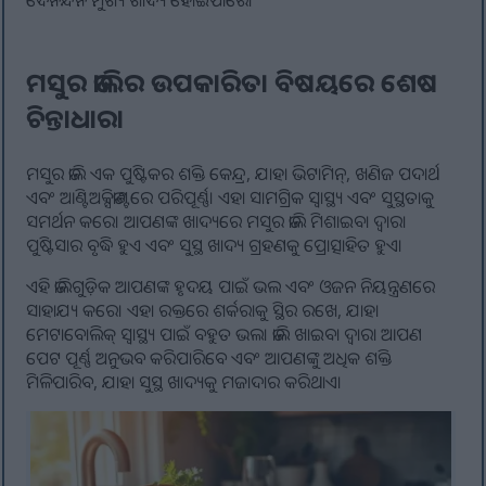
ଦୈନନ୍ଦିନ ମୁଖ୍ୟ ଖାଦ୍ୟ ହୋଇପାରେ।
ମସୁର ଡାଲିର ଉପକାରିତା ବିଷୟରେ ଶେଷ
ଚିନ୍ତାଧାରା
ମସୁର ଡାଲି ଏକ ପୁଷ୍ଟିକର ଶକ୍ତି କେନ୍ଦ୍ର, ଯାହା ଭିଟାମିନ୍, ଖଣିଜ ପଦାର୍ଥ
ଏବଂ ଆଣ୍ଟିଅକ୍ସିଡାଣ୍ଟରେ ପରିପୂର୍ଣ୍ଣ। ଏହା ସାମଗ୍ରିକ ସ୍ୱାସ୍ଥ୍ୟ ଏବଂ ସୁସ୍ଥତାକୁ
ସମର୍ଥନ କରେ। ଆପଣଙ୍କ ଖାଦ୍ୟରେ ମସୁର ଡାଲି ମିଶାଇବା ଦ୍ୱାରା
ପୁଷ୍ଟିସାର ବୃଦ୍ଧି ହୁଏ ଏବଂ ସୁସ୍ଥ ଖାଦ୍ୟ ଗ୍ରହଣକୁ ପ୍ରୋତ୍ସାହିତ ହୁଏ।
ଏହି ଡାଲିଗୁଡ଼ିକ ଆପଣଙ୍କ ହୃଦୟ ପାଇଁ ଭଲ ଏବଂ ଓଜନ ନିୟନ୍ତ୍ରଣରେ
ସାହାଯ୍ୟ କରେ। ଏହା ରକ୍ତରେ ଶର୍କରାକୁ ସ୍ଥିର ରଖେ, ଯାହା
ମେଟାବୋଲିକ୍ ସ୍ୱାସ୍ଥ୍ୟ ପାଇଁ ବହୁତ ଭଲ। ଡାଲି ଖାଇବା ଦ୍ୱାରା ଆପଣ
ପେଟ ପୂର୍ଣ୍ଣ ଅନୁଭବ କରିପାରିବେ ଏବଂ ଆପଣଙ୍କୁ ଅଧିକ ଶକ୍ତି
ମିଳିପାରିବ, ଯାହା ସୁସ୍ଥ ଖାଦ୍ୟକୁ ମଜାଦାର କରିଥାଏ।