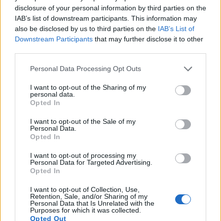
disclosure of your personal information by third parties on the
Melhorar a Saúde Digestiva com
IAB’s list of downstream participants. This information may
also be disclosed by us to third parties on the
IAB’s List of
Lentilhas
Downstream Participants
that may further disclose it to other
third parties.
As lentilhas são ricas em nutrientes que melhoram
Please note that this website/app uses one or more Google
Personal Data Processing Opt Outs
a saúde digestiva. São ricos em fibra, o que é
services and may gather and store information including but
fundamental para as evacuações regulares. Esta
not limited to your visit or usage behaviour. You may click to
I want to opt-out of the Sharing of my
fibra torna as fezes mais volumosas e fáceis de
personal data.
grant or deny consent to Google and its third-party tags to
Opted In
expulsar, reduzindo a obstipação.
use your data for below specified purposes in below Google
consent section.
I want to opt-out of the Sale of my
As lentilhas também ajudam a desenvolver boas
Personal Data.
bactérias intestinais, apoiando a saúde intestinal.
Opted In
Um microbioma intestinal saudável é essencial para
I want to opt-out of processing my
uma boa digestão e pode prevenir doenças
Personal Data for Targeted Advertising.
estomacais. Estudos mostram que consumir
Opted In
alimentos ricos em fibra, como lentilhas, pode
reduzir o risco de cancro do cólon.
I want to opt-out of Collection, Use,
Retention, Sale, and/or Sharing of my
Personal Data that Is Unrelated with the
A fibra faz mais do que apenas ajudar nas
Purposes for which it was collected.
evacuações regulares. Também ajuda na absorção
Opted Out