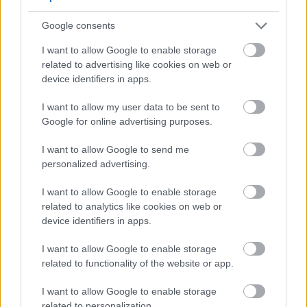
de nutrientes, garantindo que o corpo tira o máximo
Google consents
proveito dos alimentos. Adicionar lentilhas às suas
refeições pode melhorar muito a sua saúde
I want to allow Google to enable storage
digestiva.
related to advertising like cookies on web or
device identifiers in apps.
Efeitos Protetores Contra
I want to allow my user data to be sent to
Google for online advertising purposes.
Doenças Crónicas
I want to allow Google to send me
personalized advertising.
As lentilhas são uma excelente adição a qualquer
alimentação. Ajudam a proteger contra doenças
I want to allow Google to enable storage
crónicas. Os seus nutrientes podem reduzir o risco
related to analytics like cookies on web or
de obesidade, diabetes e alguns cancros. A sua fibra
device identifiers in apps.
mantém a digestão saudável e os antioxidantes
combatem o stress oxidativo.
I want to allow Google to enable storage
related to functionality of the website or app.
Aqui estão as principais formas como as lentilhas
ajudam a prevenir doenças crónicas:
I want to allow Google to enable storage
related to personalization.