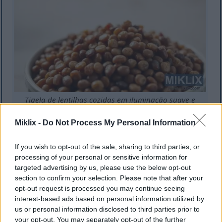
Tigela de lentilhas cozidas em iluminação suave e
quente contra um fundo neutro, simbolizando
nutrição e controle de açúcar no sangue.
Miklix -
Do Not Process My Personal Information
Clique ou toque na imagem para obter mais
informações e resoluções mais elevadas.
If you wish to opt-out of the sale, sharing to third parties, or
processing of your personal or sensitive information for
Adicionar lentilhas às suas refeições, como sopas ou
targeted advertising by us, please use the below opt-out
saladas, pode ajudar a controlar a diabetes. São
section to confirm your selection. Please note that after your
fáceis de usar em muitas receitas e melhoram os
opt-out request is processed you may continue seeing
níveis de açúcar no sangue. Além disso, oferecem
interest-based ads based on personal information utilized by
muitos benefícios para a saúde.
us or personal information disclosed to third parties prior to
your opt-out. You may separately opt-out of the further