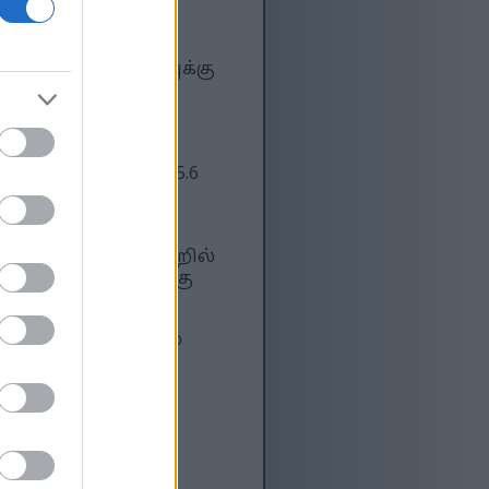
ட்டச்சத்து மதிப்புக்கு
 இது ஆரோக்கியமான
து இறைச்சி
கிராம். அவற்றில் 15.6
ளை நிறைவாக
ிறைந்துள்ளன. அவற்றில்
ல் செயல்பாட்டிற்கு
யம் தசைகள் மற்றும்
ிருக்க உதவுகிறது.
ிறது. அவை பல
ாதுக்களின் கலவை
ஊக்குவிக்கிறது.