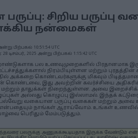
ுப்பு: சிறிய பருப்பு வ
க்கிய நன்மைகள்
அன்று பிற்பகல் 10:51:54 UTC
 28 டிசம்பர், 2025 அன்று பிற்பகல் 1:15:42 UTC
்றாண்டுகளாக பல உணவுமுறைகளில் பிரதானமாக இருக்க
்சத்துக்களால் நிரம்பியுள்ளன மற்றும் புரதத்தின் ச
தில் அக்கறை கொண்டவர்களுக்கு மிகவும் பிடித்த
் கொண்டவை, இது அவற்றின் கவர்ச்சியை அதிகரிக்க
கள் மற்றும் தாதுக்கள் நிறைந்துள்ளன. அவை இறைச்சி
ப்புகள் அல்லது கொழுப்பு இல்லாமல். இந்தக் கட்டுரை
ும். பல்வேறு வகையான பருப்பு வகைகள் மற்றும் அவ
 என்பதையும் நாங்கள் ஆராய்வோம். உங்கள் உணவில் ப
ழ்வை பெரிதும் மேம்படுத்தும்.
ுடிந்தவரை பலருக்கு அணுகக்கூடியதாக இருக்க வேண்டும் என
து இயந்திர மொழிபெயர்ப்பு செய்யப்பட்டது. துரதிர்ஷ்டவசமாக