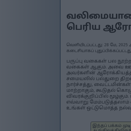
வலிமையான பர
பெரிய ஆரோ
வெளியிடப்பட்டது: 28 மே, 2025 
கடைசியாகப் புதுப்பிக்கப்பட்டது:
பருப்பு வகைகள் பல நூற
வகைகள் ஆகும். அவை ஊட்டச
அவர்களின் ஆரோக்கியத்
சமையலில் பல்துறை திறன
நார்ச்சத்து, வைட்டமின்
மாற்றாகும், கூடுதல் கொழு
விவரக்குறிப்பில் மூழ்க
எவ்வாறு மேம்படுத்தலாம்
உங்கள் ஒட்டுமொத்த நல்வா
இந்தப் பக்கம் ம
ஆங்கிலத்திலிருந்