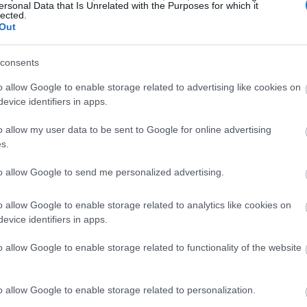
ersonal Data that Is Unrelated with the Purposes for which it
்சத்து விவரக்குறிப்பு
lected.
Out
துக்களால் நிரம்பியுள்ளன, மேலும் அவற்றின் சிறந்த ஊ
 சமைத்த பருப்பில் சுமார் 230 கலோரிகள் உள்ளன.
consents
கமாகும். அவற்றில் 17.9 கிராம் புரதமும் உள்ளது, இ
ும் நல்லது.
o allow Google to enable storage related to advertising like cookies on
evice identifiers in apps.
டுகள் நிறைந்துள்ளன, ஒரு பரிமாறலுக்கு சுமார் 39.9 
து, இது செரிமானத்திற்கு உதவுகிறது மற்றும் உங்க
o allow my user data to be sent to Google for online advertising
ங்களை நீண்ட நேரம் திருப்தியாக உணர வைக்கிறது.
s.
்கு முக்கியமான வைட்டமின்கள் மற்றும் தாதுக்கள் ந
to allow Google to send me personalized advertising.
டமின்கள் ஏராளமாக உள்ளன, இது ஆற்றல் மற்றும் செ
ம்பு, மெக்னீசியம் மற்றும் பொட்டாசியமும் உள்ளன.
o allow Google to enable storage related to analytics like cookies on
ில் ஆக்ஸிஜனை எடுத்துச் செல்ல உதவுகிறது. மெக்னீசி
evice identifiers in apps.
பொட்டாசியம் இரத்த அழுத்தத்தை ஆரோக்கியமாக வைத்த
o allow Google to enable storage related to functionality of the website
டுவது உணவின் சுவையையும் அமைப்பையும் சேர்க்க
 தருகின்றன. அவற்றின் வைட்டமின்கள் மற்றும் த
்தை மேம்படுத்துவதோடு ஆரோக்கியமான உணவையும் 
o allow Google to enable storage related to personalization.