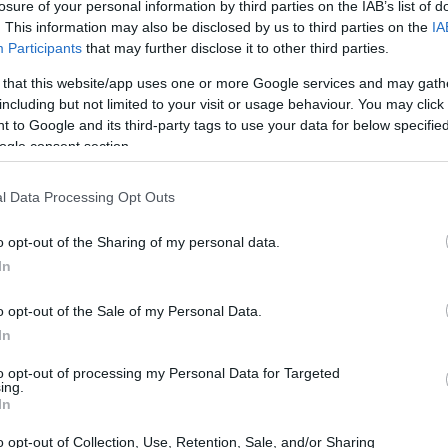
losure of your personal information by third parties on the IAB’s list of
வில் சேர்த்துக் கொள்வது, அதன் நார்ச்சத்து கார
. This information may also be disclosed by us to third parties on the
IA
Participants
that may further disclose it to other third parties.
்துறை திறன் கொண்டவை மற்றும் பல்வேறு ஆரோக்கி
 that this website/app uses one or more Google services and may gath
உட்கொள்வது இதய ஆரோக்கியத்தையும் எடை நிர்வாகத்
including but not limited to your visit or usage behaviour. You may click 
 to Google and its third-party tags to use your data for below specifi
ogle consent section.
் அறிமுகம்
l Data Processing Opt Outs
வட்டு வடிவ விதைகள், அவை ஊட்டச்சத்துக்கள் நிற
ளாக ஒரு முக்கிய உணவாக இருந்து வருகின்றன. ஆ
o opt-out of the Sharing of my personal data.
வை சிறந்தவை.
In
டாம் உலகப் போரின் போது போலவே, பருப்பு வகைகள
o opt-out of the Sale of my Personal Data.
. இப்போது, அவை அவற்றின் ஆரோக்கிய நன்மைகளுக
் வரை பல உணவுகளில் அவற்றைப் பயன்படுத்தலாம்.
In
 எளிதானது மற்றும் பல்துறை திறன் கொண்டவை. இது
to opt-out of processing my Personal Data for Targeted
ing.
்காரர்களுக்கு ஏற்றதாக அமைகிறது.
In
o opt-out of Collection, Use, Retention, Sale, and/or Sharing