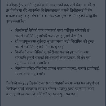
किवीहरूलाई प्रायः तिनीहरूको सानो आकारको कारणले बेवास्ता गरिन्छ।
तर तिनीहरूमा धेरै आकर्षक विशेषताहरू छन् जसले तिनीहरूलाई विशेष
बनाउँछ। यहाँ केही रोचक किवी तथ्यहरू छन् जसले तिनीहरूको अद्वितीय
गुणहरू देखाउँछ:
किवीलाई बेरीको एक प्रकारको रूपमा वर्गीकृत गरिएको छ,
जसले गर्दा तिनीहरू साँच्चै फलफूल हुन् भन्ने देखाउँछ।
यी फलफूलहरूमा दुईवटा सुन्तलाभन्दा बढी भिटामिन सी हुन्छ,
जसले गर्दा तिनीहरू धेरै पौष्टिक हुन्छन्।
किवीको नाम चिनियाँ गुजबेरीबाट यसको हालको नाममा
परिवर्तन हुनुले यसको विश्वव्यापी लोकप्रियता, विशेष गरी
न्यूजील्याण्डमा, देखाउँछ।
किवीमा एन्टिअक्सिडेन्ट प्रशस्त मात्रामा पाइन्छ, जसले हामीलाई
स्वस्थ राख्न मद्दत गर्छ।
किवीको समृद्ध इतिहास र स्वास्थ्य लाभहरूको बारेमा जान्न महत्त्वपूर्ण छ।
तिनीहरूले हाम्रो आहारमा स्वाद र पोषण थप्छन्। हाम्रो खानामा किवी
थप्दा हाम्रो स्वास्थ्यको लागि धेरै फाइदाहरू हुन सक्छन्।