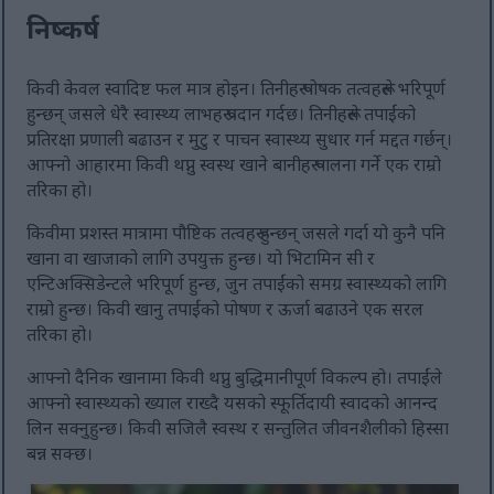
निष्कर्ष
किवी केवल स्वादिष्ट फल मात्र होइन। तिनीहरू पोषक तत्वहरूले भरिपूर्ण
हुन्छन् जसले धेरै स्वास्थ्य लाभहरू प्रदान गर्दछ। तिनीहरूले तपाईंको
प्रतिरक्षा प्रणाली बढाउन र मुटु र पाचन स्वास्थ्य सुधार गर्न मद्दत गर्छन्।
आफ्नो आहारमा किवी थप्नु स्वस्थ खाने बानीहरू पालना गर्ने एक राम्रो
तरिका हो।
किवीमा प्रशस्त मात्रामा पौष्टिक तत्वहरू हुन्छन् जसले गर्दा यो कुनै पनि
खाना वा खाजाको लागि उपयुक्त हुन्छ। यो भिटामिन सी र
एन्टिअक्सिडेन्टले भरिपूर्ण हुन्छ, जुन तपाईंको समग्र स्वास्थ्यको लागि
राम्रो हुन्छ। किवी खानु तपाईंको पोषण र ऊर्जा बढाउने एक सरल
तरिका हो।
आफ्नो दैनिक खानामा किवी थप्नु बुद्धिमानीपूर्ण विकल्प हो। तपाईंले
आफ्नो स्वास्थ्यको ख्याल राख्दै यसको स्फूर्तिदायी स्वादको आनन्द
लिन सक्नुहुन्छ। किवी सजिलै स्वस्थ र सन्तुलित जीवनशैलीको हिस्सा
बन्न सक्छ।