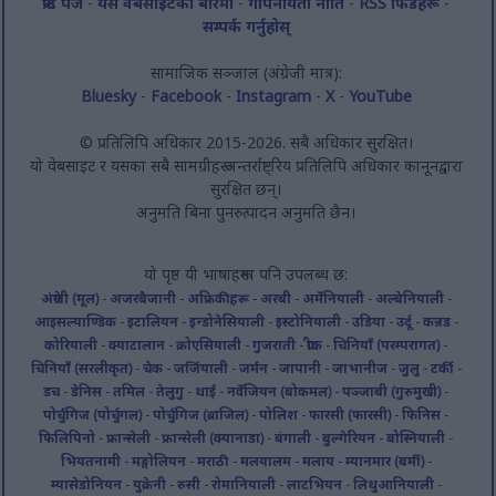
फ्रन्ट पेज
-
यस वेबसाइटको बारेमा
-
गोपनीयता नीति
-
RSS फिडहरू
-
सम्पर्क गर्नुहोस्
सामाजिक सञ्जाल (अंग्रेजी मात्र):
Bluesky
-
Facebook
-
Instagram
-
X
-
YouTube
© प्रतिलिपि अधिकार 2015-2026. सबै अधिकार सुरक्षित।
यो वेबसाइट र यसका सबै सामग्रीहरू अन्तर्राष्ट्रिय प्रतिलिपि अधिकार कानूनद्वारा
सुरक्षित छन्।
अनुमति बिना पुनरुत्पादन अनुमति छैन।
यो पृष्ठ यी भाषाहरूमा पनि उपलब्ध छ:
अंग्रेजी (मूल)
-
अजरबैजानी
-
अफ्रिकीहरू
-
अरबी
-
अर्मेनियाली
-
अल्बेनियाली
-
आइसल्याण्डिक
-
इटालियन
-
इन्डोनेसियाली
-
इस्टोनियाली
-
उडिया
-
उर्दू
-
कन्नड
-
कोरियाली
-
क्याटालान
-
क्रोएसियाली
-
गुजराती
-
ग्रीक
-
चिनियाँ (परम्परागत)
-
चिनियाँ (सरलीकृत)
-
चेक
-
जर्जियाली
-
जर्मन
-
जापानी
-
जाभानीज
-
जुलु
-
टर्की
-
डच
-
डेनिस
-
तमिल
-
तेलुगु
-
थाई
-
नर्वेजियन (बोकमल)
-
पञ्जाबी (गुरुमुखी)
-
पोर्चुगिज (पोर्चुगल)
-
पोर्चुगिज (ब्राजिल)
-
पोलिश
-
फारसी (फारसी)
-
फिनिस
-
फिलिपिनो
-
फ्रान्सेली
-
फ्रान्सेली (क्यानाडा)
-
बंगाली
-
बुल्गेरियन
-
बोस्नियाली
-
भियतनामी
-
मङ्गोलियन
-
मराठी
-
मलयालम
-
मलाय
-
म्यानमार (बर्मी)
-
म्यासेडोनियन
-
युक्रेनी
-
रुसी
-
रोमानियाली
-
लाटभियन
-
लिथुआनियाली
-