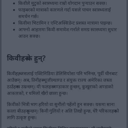
किवीले मुटुको स्वास्थ्यमा राम्रो योगदान पुर्‍याउन सक्छ।
फाइबरको मात्राको कारणले गर्दा यसले पाचन स्वास्थ्यलाई
समर्थन गर्छ।
किवीमा भिटामिन र एन्टिअक्सिडेन्ट प्रशस्त मात्रामा पाइन्छ।
आफ्नो आहारमा किवी समावेश गर्नाले समग्र स्वास्थ्यमा सुधार
आउन सक्छ।
किवीहरू के हुन्?
किवीहरू, जसलाई एक्टिनिडिया डेलिसियोसा पनि भनिन्छ, पूर्वी चीनबाट
आउँछन्। अब, तिनीहरू न्यूजील्याण्ड र संयुक्त राज्य अमेरिका जस्ता
ठाउँहरूमा उम्रन्छन्। यी फलहरू अण्डाकार हुन्छन्, कुखुराको अण्डाको
आकारको, र धमिलो खैरो छाला हुन्छ।
किवीको भित्री भाग हरियो वा सुनौलो पहेंलो हुन सक्छ। यसमा साना
काला बीउहरू हुन्छन्। किवी गुलियो र अलि तिखो हुन्छ, धेरै परिकारहरूको
लागि उत्कृष्ट हुन्छ।