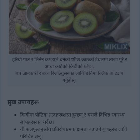
हरियो पात र लिनेन कपडाले बनेको ग्रामीण काठको टेबलमा ताजा पूरै र
आधा काटेको किवीको प्लेट।.
थप जानकारी र उच्च रिजोल्युसनका लागि छविमा क्लिक वा ट्याप
गर्नुहोस्।
प्रमुख उपायहरू
किवीमा पौष्टिक तत्वहरू प्रशस्त हुन्छन् र यसले विभिन्न स्वास्थ्य
लाभहरू प्रदान गर्दछ।
यी फलफूलहरू रोग प्रतिरोधात्मक क्षमता बढाउने गुणहरूका लागि
परिचित छन्।