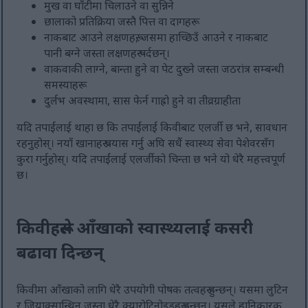
मुख वा घाँटीमा चिलाउने वा सुन्निने
छालाको प्रतिक्रिया जस्तै पित्त वा दागहरू
नाकबाट आउने लक्षणहरू, जसमा हाच्छिउँ आउने र नाकबाट
पानी बग्ने जस्ता लक्षणहरू पर्दछन्।
वाकवाकी लाग्ने, बान्ता हुने वा पेट दुख्ने जस्ता जठरांत्र सम्बन्धी
समस्याहरू
दुर्लभ अवस्थामा, सास फेर्न गाह्रो हुने वा तीव्रग्राहीता
यदि तपाईंलाई थाहा छ कि तपाईंलाई किवीबाट एलर्जी छ भने, सावधान
रहनुहोस्। नयाँ खानाहरू प्रयास गर्नु अघि सधैं स्वास्थ्य सेवा पेशेवरसँग
कुरा गर्नुहोस्। यदि तपाईंलाई एलर्जीको चिन्ता छ भने यो धेरै महत्त्वपूर्ण
छ।
किवीहरूले आँखाको स्वास्थ्यलाई कसरी
बढावा दिन्छन्
किवीमा आँखाको लागि धेरै उपयोगी पोषक तत्वहरू हुन्छन्। यसमा लुटिन
र जियाक्सान्थिन जस्ता धेरै क्यारोटिनोइडहरू हुन्छन्। यसले हानिकारक