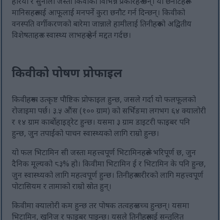
हरियो र सुनौलो जस्ता किवीका विभिन्न प्रकारहरू छन्। यी छनौटहरूले
मानिसहरूलाई आफूलाई मनपर्ने कुरा छनौट गर्न दिन्छन्। किवीको
वनस्पति वर्गीकरणको बारेमा जान्नाले हामीलाई तिनीहरूको अद्वितीय
विशेषताहरू र स्वास्थ्य लाभहरू हेर्न मद्दत गर्दछ।
किवीको पोषण प्रोफाइल
किवीहरूमा उत्कृष्ट पौष्टिक प्रोफाइल हुन्छ, जसले गर्दा यो फलफूलको
रोजाइमा पर्छ। ३.५ औंस (१०० ग्राम) को सर्भिङमा लगभग ६४ क्यालोरी
र १४ ग्राम कार्बोहाइड्रेट हुन्छ। यसमा ३ ग्राम डाइटरी फाइबर पनि
हुन्छ, जुन तपाईंको पाचन स्वास्थ्यको लागि राम्रो हुन्छ।
यो फल भिटामिन सी जस्ता महत्त्वपूर्ण भिटामिनहरूले भरिपूर्ण छ, जुन
दैनिक मूल्यको ८३% हो। किवीमा भिटामिन ई र भिटामिन के पनि हुन्छ,
जुन स्वास्थ्यको लागि महत्वपूर्ण हुन्छ। तिनीहरू शरीरको लागि महत्त्वपूर्ण
पोटासियम र तामाको राम्रो स्रोत हुन्।
किवीमा क्यालोरी कम हुन्छ तर पोषक तत्वहरू उच्च हुन्छन्। यसमा
भिटामिन, खनिज र फाइबर पाइन्छ। यसले तिनीहरूलाई सन्तुलित