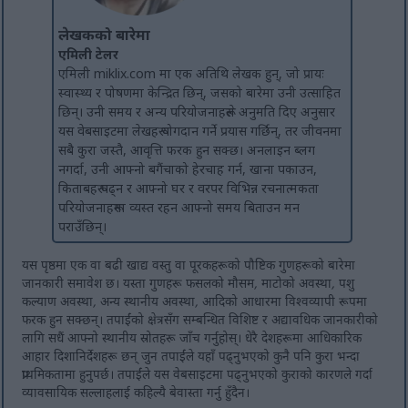
लेखकको बारेमा
एमिली टेलर
एमिली miklix.com मा एक अतिथि लेखक हुन्, जो प्रायः
स्वास्थ्य र पोषणमा केन्द्रित छिन्, जसको बारेमा उनी उत्साहित
छिन्। उनी समय र अन्य परियोजनाहरूले अनुमति दिए अनुसार
यस वेबसाइटमा लेखहरू योगदान गर्ने प्रयास गर्छिन्, तर जीवनमा
सबै कुरा जस्तै, आवृत्ति फरक हुन सक्छ। अनलाइन ब्लग
नगर्दा, उनी आफ्नो बगैंचाको हेरचाह गर्न, खाना पकाउन,
किताबहरू पढ्न र आफ्नो घर र वरपर विभिन्न रचनात्मकता
परियोजनाहरूमा व्यस्त रहन आफ्नो समय बिताउन मन
पराउँछिन्।
यस पृष्ठमा एक वा बढी खाद्य वस्तु वा पूरकहरूको पौष्टिक गुणहरूको बारेमा
जानकारी समावेश छ। यस्ता गुणहरू फसलको मौसम, माटोको अवस्था, पशु
कल्याण अवस्था, अन्य स्थानीय अवस्था, आदिको आधारमा विश्वव्यापी रूपमा
फरक हुन सक्छन्। तपाईंको क्षेत्रसँग सम्बन्धित विशिष्ट र अद्यावधिक जानकारीको
लागि सधैं आफ्नो स्थानीय स्रोतहरू जाँच गर्नुहोस्। धेरै देशहरूमा आधिकारिक
आहार दिशानिर्देशहरू छन् जुन तपाईंले यहाँ पढ्नुभएको कुनै पनि कुरा भन्दा
प्राथमिकतामा हुनुपर्छ। तपाईंले यस वेबसाइटमा पढ्नुभएको कुराको कारणले गर्दा
व्यावसायिक सल्लाहलाई कहिल्यै बेवास्ता गर्नु हुँदैन।