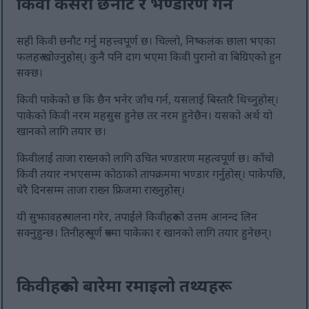
किवी कसरी छनौट र भण्डारण गर्ने
सही किवी छनौट गर्नु महत्त्वपूर्ण छ। चिल्लो, निष्कलंक छाला भएका
फलहरू खोज्नुहोस्। कुनै पनि दाग भएमा किवी पुरानो वा बिग्रिएको हुन
सक्छ।
किवी पाकेको छ कि छैन भनेर जाँच गर्न, यसलाई बिस्तारै थिच्नुहोस्।
पाकेको किवी नरम महसुस हुनेछ तर नरम हुनेछैन। यसको अर्थ यो
खानको लागि तयार छ।
किवीलाई ताजा राख्नको लागि उचित भण्डारण महत्वपूर्ण छ। काँचो
किवी तयार नभएसम्म कोठाको तापक्रममा भण्डार गर्नुहोस्। पाकेपछि,
धेरै दिनसम्म ताजा राख्न फ्रिजमा राख्नुहोस्।
यी सुझावहरू पालना गरेर, तपाईंले किवीहरूको उत्तम आनन्द लिन
सक्नुहुन्छ। तिनीहरू पूर्ण रूपमा पाकेका र खानको लागि तयार हुनेछन्।
किवीहरूको बारेमा रमाइलो तथ्यहरू