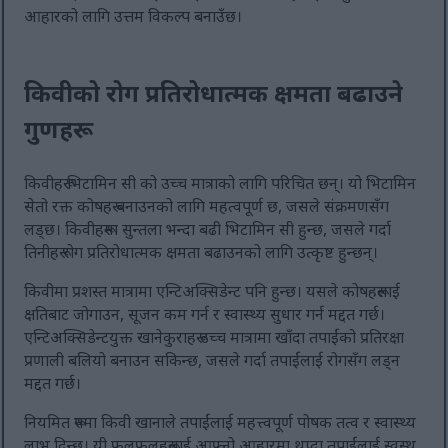
आहारको लागि उत्तम विकल्प बनाउँछ।
किवीको रोग प्रतिरोधात्मक क्षमता बढाउने
गुणहरू
किवीहरू भिटामिन सी को उच्च मात्राको लागि परिचित छन्। यो भिटामिन
सेतो रक्त कोषहरू बनाउनको लागि महत्वपूर्ण छ, जसले संक्रमणसँग
लड्छ। किवीहरूमा सुन्तला भन्दा बढी भिटामिन सी हुन्छ, जसले गर्दा
तिनीहरू रोग प्रतिरोधात्मक क्षमता बढाउनको लागि उत्कृष्ट हुन्छन्।
किवीमा प्रशस्त मात्रामा एन्टिअक्सिडेन्ट पनि हुन्छ। यसले कोषहरूलाई
क्षतिबाट जोगाउन, सूजन कम गर्न र स्वास्थ्य सुधार गर्न मद्दत गर्छ।
एन्टिअक्सिडेन्टयुक्त खानेकुराहरू उच्च मात्रामा खाँदा तपाईंको प्रतिरक्षा
प्रणाली बलियो बनाउन सकिन्छ, जसले गर्दा तपाईंलाई रोगसँग लड्न
मद्दत गर्छ।
नियमित रूपमा किवी खानाले तपाईंलाई महत्त्वपूर्ण पोषक तत्व र स्वास्थ्य
लाभ दिन्छ। यी फलफूलहरूलाई आफ्नो आहारमा थप्दा तपाईंलाई स्वस्थ