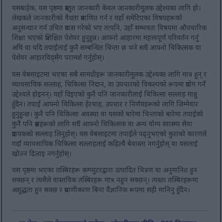
यसबाहेक, यस पृष्ठमा प्रस्तुत जानकारी केवल जानकारीमूलक उद्देश्यका लागि हो।
लेखकले जानकारीको वैधता प्रमाणित गर्न र यहाँ समेटिएका विषयहरूको
अनुसन्धान गर्न उचित प्रयास गरेको भए तापनि, उहाँ सम्भवतः विषयमा औपचारिक
शिक्षा भएको प्रशिक्षित पेशेवर हुनुहुन्न। आफ्नो आहारमा महत्त्वपूर्ण परिवर्तन गर्नु
अघि वा यदि तपाईंलाई कुनै सम्बन्धित चिन्ता छ भने सधैं आफ्नो चिकित्सक वा
पेशेवर आहारविद्सँग परामर्श गर्नुहोस्।
यस वेबसाइटमा भएका सबै सामग्रीहरू जानकारीमूलक उद्देश्यका लागि मात्र हुन् र
व्यावसायिक सल्लाह, चिकित्सा निदान, वा उपचारको विकल्पको रूपमा प्रयोग गर्ने
उद्देश्यले होइनन्। यहाँ दिइएको कुनै पनि जानकारीलाई चिकित्सा सल्लाह मान्नु
हुँदैन। तपाईं आफ्नो चिकित्सा हेरचाह, उपचार र निर्णयहरूको लागि जिम्मेवार
हुनुहुन्छ। कुनै पनि चिकित्सा अवस्था वा यसको बारेमा चिन्ताको बारेमा तपाईंको
कुनै पनि प्रश्नहरूको लागि सधैं आफ्नो चिकित्सक वा अन्य योग्य स्वास्थ्य सेवा
प्रदायकको सल्लाह लिनुहोस्। यस वेबसाइटमा तपाईंले पढ्नुभएको कुराको कारणले
गर्दा व्यावसायिक चिकित्सा सल्लाहलाई कहिल्यै बेवास्ता नगर्नुहोस् वा यसलाई
खोज्न ढिलाइ नगर्नुहोस्।
यस पृष्ठमा भएका तस्बिरहरू कम्प्युटरद्वारा उत्पादित चित्रण वा अनुमानित हुन
सक्छन् र त्यसैले वास्तविक तस्बिरहरू मात्र नहुन सक्छन्। त्यस्ता तस्बिरहरूमा
अशुद्धता हुन सक्छ र प्रमाणीकरण बिना वैज्ञानिक रूपमा सही मानिनु हुँदैन।