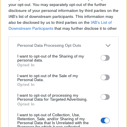
थप जानकारी र उच्च रिजोल्युसनका लागि छविमा क्लिक वा ट्याप
your opt-out. You may separately opt-out of the further
गर्नुहोस्।
disclosure of your personal information by third parties on the
IAB’s list of downstream participants. This information may
also be disclosed by us to third parties on the
IAB’s List of
Downstream Participants
that may further disclose it to other
आफ्नो खानामा किवी समावेश गर्ने तरिका
third parties.
Please note that this website/app uses one or more Google
Personal Data Processing Opt Outs
किवी स्वस्थ आहारको लागि एक उत्तम विकल्प हो। तिनीहरूले तपाईंको
services and may gather and store information including but
खानामा पोषण थप्ने धेरै तरिकाहरू प्रदान गर्छन्। स्वाद र स्वास्थ्य
not limited to your visit or usage behaviour. You may click to
I want to opt-out of the Sharing of my
personal data.
लाभहरूको विस्फोटको लागि तिनीहरूलाई काँचै खानुहोस्।
grant or deny consent to Google and its third-party tags to
Opted In
use your data for below specified purposes in below Google
फलफूलको सलादको लागि स्लाइसमा काटेर हेर्नुहोस्। यसले एक
consent section.
I want to opt-out of the Sale of my
अद्वितीय स्वाद थप्छ र तपाईंको खानालाई पनि राम्रो देखाउँछ।
Personal Data.
Opted In
स्मूदीमा किवी मिसाउनु अर्को स्वादिष्ट विकल्प हो। पौष्टिक सुरुवातको
I want to opt-out of processing my
लागि तिनीहरू पालुङ्गो, केरा र दहीसँग राम्रोसँग मिसिन्छन्। रमाइलो
Personal Data for Targeted Advertising.
ट्विस्टको लागि तपाईं तिनीहरूलाई ग्रिल गरिएको चिकन सलादमा पनि
Opted In
थप्न सक्नुहुन्छ।
I want to opt-out of Collection, Use,
Retention, Sale, and/or Sharing of my
किवीहरू मिठाईका लागि पनि उपयुक्त हुन्छन्। फलफूलको टार्टको लागि
Personal Data that Is Unrelated with the
Purposes for which it was collected.