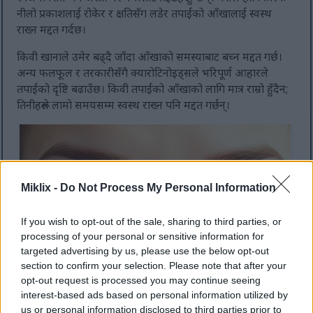
नीलो प्रकाशलाई रोकेर र क्षतिसँग लडेर तपाईंको आँखालाई स्वस्थ
राख्न मद्दत गर्दछ।
किवी खानाले उमेर बढ्दै जाँदा आँखाको समस्याबाट बच्न मद्दत गर्छ।
अन्य फलफूल र तरकारीसँगै क्यारोटिनोइड्सले भरिपूर्ण आहारले
तपाईंको दृष्टि बढाउँछ। किवी तपाईंको आँखाको लागि मात्र राम्रो हुँदैन;
तिनीहरूले लामो समयसम्म स्वस्थ राख्न पनि मद्दत गर्छन्।
Miklix -
Do Not Process My Personal Information
If you wish to opt-out of the sale, sharing to third parties, or
processing of your personal or sensitive information for
targeted advertising by us, please use the below opt-out
section to confirm your selection. Please note that after your
opt-out request is processed you may continue seeing
नरम प्रकाशमा जीवन्त हरियो-नीलो आँखाको क्लोज-अप, स्पष्टता,
interest-based ads based on personal information utilized by
एकाग्रता र आँखाको स्वास्थ्यको प्रतीक।.
us or personal information disclosed to third parties prior to