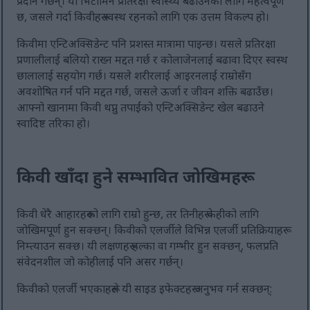
प्रदान गर्छन्। यो भिटामिन प्रतिरक्षा स्वास्थ्य बढाउनको लागि महत्वपूर्ण
छ, जसले गर्दा किवीहरू स्वस्थ रहनको लागि एक उत्तम विकल्प हो।
किवीमा एन्टिअक्सिडेन्ट पनि प्रशस्त मात्रामा पाइन्छ। यसले प्रतिरक्षा
प्रणालीलाई बलियो राख्न मद्दत गर्छ र कोलाजेनलाई बढावा दिएर स्वस्थ
छालालाई सहयोग गर्छ। यसले शरीरलाई आइरनलाई राम्रोसँग
अवशोषित गर्न पनि मद्दत गर्छ, जसले ऊर्जा र जीवन शक्ति बढाउँछ।
आफ्नो खानामा किवी थप्नु तपाईंको एन्टिअक्सिडेन्ट खेल बढाउने
स्वादिष्ट तरिका हो।
किवी खाँदा हुने सम्भावित जोखिमहरू
किवी धेरै आहारहरूको लागि राम्रो हुन्छ, तर तिनीहरू केहीको लागि
जोखिमपूर्ण हुन सक्छन्। किवीको एलर्जीले विभिन्न एलर्जी प्रतिक्रियाहरू
निम्त्याउन सक्छ। यी लक्षणहरू हल्का वा गम्भीर हुन सक्छन्, फलप्रति
संवेदनशील जो कोहीलाई पनि असर गर्छन्।
किवीको एलर्जी भएकाहरूले यी साइड इफेक्टहरू अनुभव गर्न सक्छन्: