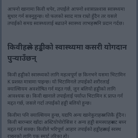
आफ्नो खानामा किवी थपेर, तपाईंले आफ्नो श्वासप्रश्वास स्वास्थ्यमा
सुधार गर्न सक्नुहुन्छ। यो फलको स्वाद मात्र राम्रो हुँदैन तर यसले
तपाईंको समग्र स्वास्थ्यलाई बढाउने स्वास्थ्य लाभहरू पनि प्रदान गर्दछ।
किवीहरूले हड्डीको स्वास्थ्यमा कसरी योगदान
पुर्‍याउँछन्
किवी हड्डीको स्वास्थ्यको लागि महत्वपूर्ण छ किनभने यसमा भिटामिन
K प्रशस्त मात्रामा पाइन्छ। यो भिटामिनले तपाईंको शरीरलाई
क्याल्सियम अवशोषित गर्न मद्दत गर्छ, जुन बलियो हड्डीको लागि
आवश्यक छ। किवी खानाले तपाईंलाई पर्याप्त भिटामिन K प्राप्त गर्न
मद्दत गर्छ, जसले गर्दा तपाईंको हड्डी बलियो हुन्छ।
किवीमा पनि क्याल्सियम हुन्छ, यद्यपि अन्य खानेकुराहरू जत्तिकै हुँदैन।
किवी बारम्बार खाँदा अस्टियोपोरोसिस र अन्य हड्डी समस्याहरूबाट बच्न
मद्दत गर्न सक्छ। किवीले भरिपूर्ण आहार तपाईंको हड्डीहरूलाई स्वस्थ
राख्नको लागि एक स्मार्ट तरिका हो।