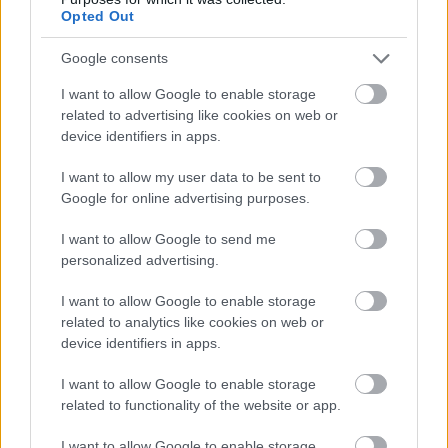
तिनीहरूलाई काट्नुहोस् वा तपाईंको खानालाई मसलादार बनाउन
Opted Out
साल्सामा प्रयोग गर्नुहोस्। तिनीहरूको बहुमुखी प्रतिभाले तिनीहरूलाई
खानाको विविधताको लागि मनपर्ने बनाउँछ।
Google consents
किवीहरू प्रयोग गर्ने धेरै तरिकाहरू भएकोले, तिनीहरूलाई कुनै पनि आहारमा
I want to allow Google to enable storage
थप्न सजिलो छ। तिनीहरूले तपाईंको खानामा महत्त्वपूर्ण पोषक तत्व र
related to advertising like cookies on web or
स्वाद ल्याउँछन्।
device identifiers in apps.
I want to allow my user data to be sent to
Google for online advertising purposes.
किवी र तिनीहरूको एन्टिअक्सिडेन्ट गुणहरू
I want to allow Google to send me
personalized advertising.
भिटामिन सी र ई को कारणले गर्दा किवी एन्टिअक्सिडेन्टको
पावरहाउस हो। यी एन्टिअक्सिडेन्टहरूले कोषहरूलाई तनाव दिन सक्ने
I want to allow Google to enable storage
हानिकारक अणुहरू, फ्री रेडिकलहरूसँग लड्छन्। किवी खानाले तपाईंको
related to analytics like cookies on web or
शरीरको प्रतिरक्षा बढाउँछ र तपाईंलाई स्वस्थ रहन मद्दत गर्छ।
device identifiers in apps.
किवीमा पाइने एन्टिअक्सिडेन्टले रोगको जोखिम कम गर्न महत्वपूर्ण
I want to allow Google to enable storage
भूमिका खेल्छ। यसले कोषहरूलाई राम्रोसँग काम गर्न र क्षतिसँग लड्न
related to functionality of the website or app.
मद्दत गर्छ। राम्रो खान र राम्रो महसुस गर्न चाहने जो कोहीको लागि
किवी एक राम्रो विकल्प हो।
I want to allow Google to enable storage