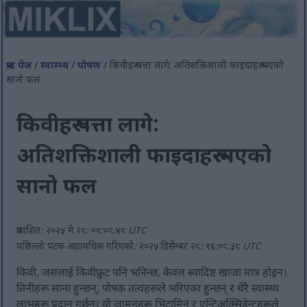
फ्रन्ट पेज
/
स्वास्थ्य
/
पोषण
/ किवीहरू पत्ता लागे: अतिशक्तिशाली फाइदाहरू भएको
सानो फल
किवीहरू पत्ता लागे:
अतिशक्तिशाली फाइदाहरू भएको
सानो फल
प्रकाशित: २०२५ मे २९: ०९:०८:४९ UTC
पछिल्लो पटक अद्यावधिक गरिएको: २०२५ डिसेम्बर २८: १६:०८:३८ UTC
किवी, जसलाई किवीफ्रुट पनि भनिन्छ, केवल स्वादिष्ट खाजा मात्र होइन।
तिनीहरू साना हुन्छन्, पोषक तत्वहरूले भरिएका हुन्छन् र धेरै स्वास्थ्य
लाभहरू प्रदान गर्छन्। यी जामुनहरू भिटामिन र एन्टिअक्सिडेन्टहरूले