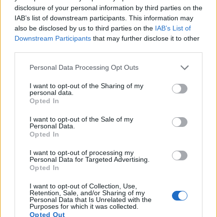
bildiği şeyi doğrulamaktadır.
Daha fazlasını okuyun...
disclosure of your personal information by third parties on the
IAB’s list of downstream participants. This information may
Ravendin Sağlık Faydalarına Dair Bir
also be disclosed by us to third parties on the
IAB’s List of
Kılavuz
Downstream Participants
that may further disclose it to other
Yayınlandı: 13 Temmuz 2026 19:04:06 UTC
third parties.
Ravent, Kuzey Amerika'nın en ilgi çekici
Please note that this website/app uses one or more Google
Personal Data Processing Opt Outs
sebzelerinden biri olarak öne çıkıyor. Birçok insan
services and may gather and store information including but
onu tatlılarda meyve gibi kullanırken, bu bitki
not limited to your visit or usage behaviour. You may click to
I want to opt-out of the Sharing of my
mutfak kullanımının çok ötesine uzanan dikkat
personal data.
grant or deny consent to Google and its third-party tags to
çekici sağlık faydaları sunuyor. Parlak kırmızı
Opted In
use your data for below specified purposes in below Google
sapları, vücudunuzu çeşitli şekillerde destekleyen
consent section.
I want to opt-out of the Sale of my
zengin bir besin içeriğine sahip.
Daha fazlasını
Personal Data.
okuyun...
Opted In
Ayvanın Olağanüstü Sağlık Faydaları:
I want to opt-out of processing my
Personal Data for Targeted Advertising.
Doğanın Unutulmuş Süper Meyvesi
Opted In
Yayınlandı: 13 Temmuz 2026 19:00:20 UTC
Ayva meyvesi Akdeniz ve Orta Doğu kültürlerinde
I want to opt-out of Collection, Use,
Retention, Sale, and/or Sharing of my
yüzyıllardır değer görse de, birçok Batı ülkesinde
Personal Data that Is Unrelated with the
Purposes for which it was collected.
büyük ölçüde bilinmiyor. Bu kadim meyve, etkileyici
Opted Out