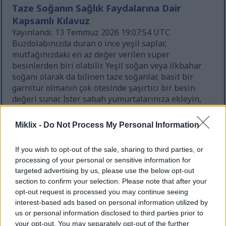
Taze Soğanın Sağlık Faydalarına Dair
Kapsamlı Kılavuz
Yayınlandı: 13 Temmuz 2026 19:07:54 UTC
Buzdolabınızda duran o ince yeşil saplar,
mutfağınızdaki en az değer verilen süper
besinlerden biri olabilir. Yeşil soğan veya ilkbahar
soğanı olarak da bilinen taze soğanlar, basit bir
garnitür olmanın çok ötesinde şaşırtıcı bir besin
değeri sunar. İster sabah yumurtalarınıza ekleyin,
ister makarnanızın üzerine serpin, bu çok yönlü
soğanlı sebzeler, dikkatinizi hak eden olağanüstü
Miklix -
Do Not Process My Personal Information
sağlık faydaları sunar.
Daha fazlasını okuyun...
If you wish to opt-out of the sale, sharing to third parties, or
Adaçayının Sağlık Faydalarına Dair
processing of your personal or sensitive information for
Kapsamlı Bir Kılavuz
targeted advertising by us, please use the below opt-out
Yayınlandı: 13 Temmuz 2026 19:06:27 UTC
section to confirm your selection. Please note that after your
Adaçayı binlerce yıldır değer görmüştür. Antik
opt-out request is processed you may continue seeing
uygarlıklar bu güçlü bitkiyi şifa ve ruhani
interest-based ads based on personal information utilized by
uygulamalar için kullanmışlardır. Günümüzde
us or personal information disclosed to third parties prior to
modern bilim, geleneksel şifacıların her zaman
your opt-out. You may separately opt-out of the further