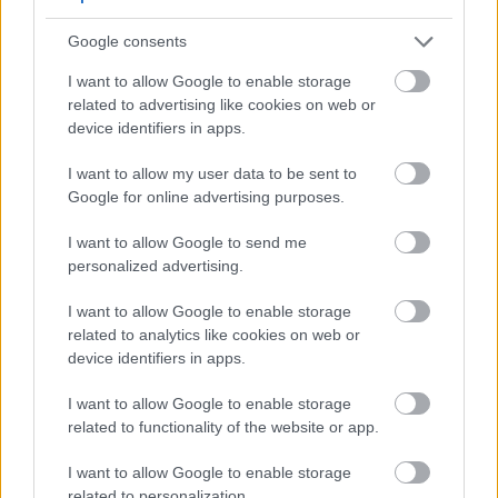
bir besin değeri taşıyor ve modern bilimin ancak
yeni yeni tam olarak anlamaya başladığı olağanüstü
Google consents
sağlık faydaları sunuyor.
Daha fazlasını okuyun...
I want to allow Google to enable storage
Trabzon Hurmasının Sağlık Faydalarına
related to advertising like cookies on web or
Dair Kapsamlı Kılavuz
device identifiers in apps.
Yayınlandı: 13 Temmuz 2026 18:39:06 UTC
Trabzon hurması, birçok insanın gözden kaçırdığı
I want to allow my user data to be sent to
Google for online advertising purposes.
olağanüstü sağlık faydaları sunar. Bu canlı turuncu
meyve, vücudunuzu şaşırtıcı şekillerde destekleyen
I want to allow Google to send me
güçlü besinlerle doludur. Bu sonbahar süper
personalized advertising.
meyvesinin sağlık rutininizi nasıl
dönüştürebileceğini keşfedeceksiniz.
Daha fazlasını
I want to allow Google to enable storage
okuyun...
related to analytics like cookies on web or
device identifiers in apps.
Şeftalinin Sağlık Faydaları: Bu Besin Değeri
Yüksek Çekirdekli Meyveye Dair Kapsamlı
I want to allow Google to enable storage
Bir Kılavuz
related to functionality of the website or app.
Yayınlandı: 13 Temmuz 2026 18:33:52 UTC
Şeftaliler sadece lezzetli bir yaz meyvesi olmaktan
I want to allow Google to enable storage
çok daha fazlası. Bu pürüzsüz kabuklu şeftali çeşidi,
related to personalization.