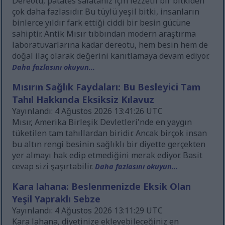
Dereotu, patates salatanız için lezzetli bir bitkiden
çok daha fazlasıdır. Bu tüylü yeşil bitki, insanların
binlerce yıldır fark ettiği ciddi bir besin gücüne
sahiptir. Antik Mısır tıbbından modern araştırma
laboratuvarlarına kadar dereotu, hem besin hem de
doğal ilaç olarak değerini kanıtlamaya devam ediyor.
Daha fazlasını okuyun...
Mısırın Sağlık Faydaları: Bu Besleyici Tam
Tahıl Hakkında Eksiksiz Kılavuz
Yayınlandı: 4 Ağustos 2026 13:41:26 UTC
Mısır, Amerika Birleşik Devletleri'nde en yaygın
tüketilen tam tahıllardan biridir. Ancak birçok insan
bu altın rengi besinin sağlıklı bir diyette gerçekten
yer almayı hak edip etmediğini merak ediyor. Basit
cevap sizi şaşırtabilir.
Daha fazlasını okuyun...
Kara lahana: Beslenmenizde Eksik Olan
Yeşil Yapraklı Sebze
Yayınlandı: 4 Ağustos 2026 13:11:29 UTC
Kara lahana, diyetinize ekleyebileceğiniz en