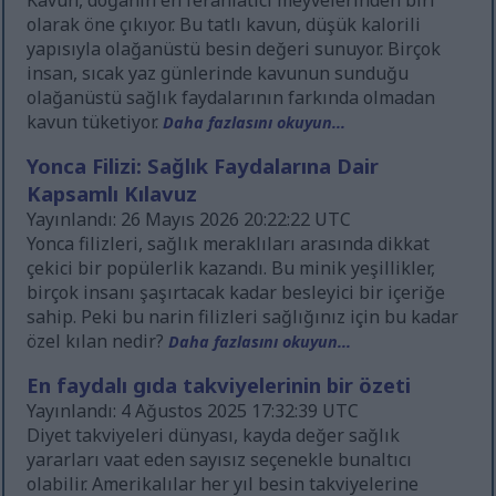
Kavun, doğanın en ferahlatıcı meyvelerinden biri
olarak öne çıkıyor. Bu tatlı kavun, düşük kalorili
yapısıyla olağanüstü besin değeri sunuyor. Birçok
insan, sıcak yaz günlerinde kavunun sunduğu
olağanüstü sağlık faydalarının farkında olmadan
kavun tüketiyor.
Daha fazlasını okuyun...
Yonca Filizi: Sağlık Faydalarına Dair
Kapsamlı Kılavuz
Yayınlandı: 26 Mayıs 2026 20:22:22 UTC
Yonca filizleri, sağlık meraklıları arasında dikkat
çekici bir popülerlik kazandı. Bu minik yeşillikler,
birçok insanı şaşırtacak kadar besleyici bir içeriğe
sahip. Peki bu narin filizleri sağlığınız için bu kadar
özel kılan nedir?
Daha fazlasını okuyun...
En faydalı gıda takviyelerinin bir özeti
Yayınlandı: 4 Ağustos 2025 17:32:39 UTC
Diyet takviyeleri dünyası, kayda değer sağlık
yararları vaat eden sayısız seçenekle bunaltıcı
olabilir. Amerikalılar her yıl besin takviyelerine