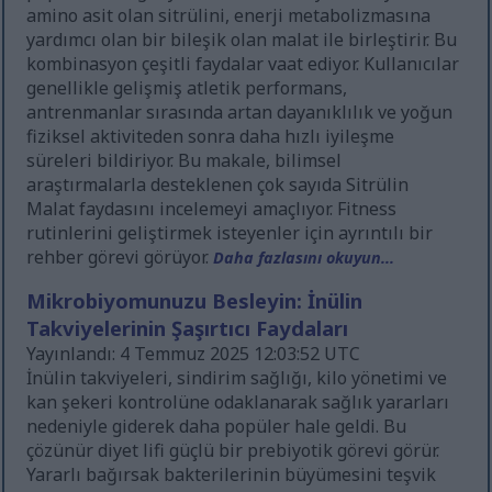
amino asit olan sitrülini, enerji metabolizmasına
yardımcı olan bir bileşik olan malat ile birleştirir. Bu
kombinasyon çeşitli faydalar vaat ediyor. Kullanıcılar
genellikle gelişmiş atletik performans,
antrenmanlar sırasında artan dayanıklılık ve yoğun
fiziksel aktiviteden sonra daha hızlı iyileşme
süreleri bildiriyor. Bu makale, bilimsel
araştırmalarla desteklenen çok sayıda Sitrülin
Malat faydasını incelemeyi amaçlıyor. Fitness
rutinlerini geliştirmek isteyenler için ayrıntılı bir
rehber görevi görüyor.
Daha fazlasını okuyun...
Mikrobiyomunuzu Besleyin: İnülin
Takviyelerinin Şaşırtıcı Faydaları
Yayınlandı: 4 Temmuz 2025 12:03:52 UTC
İnülin takviyeleri, sindirim sağlığı, kilo yönetimi ve
kan şekeri kontrolüne odaklanarak sağlık yararları
nedeniyle giderek daha popüler hale geldi. Bu
çözünür diyet lifi güçlü bir prebiyotik görevi görür.
Yararlı bağırsak bakterilerinin büyümesini teşvik