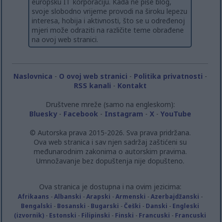
europsku IT korporaciju. Kada ne piše blog,
svoje slobodno vrijeme provodi na široku lepezu
interesa, hobija i aktivnosti, što se u određenoj
mjeri može odraziti na različite teme obrađene
na ovoj web stranici.
Naslovnica
-
O ovoj web stranici
-
Politika privatnosti
-
RSS kanali
-
Kontakt
Društvene mreže (samo na engleskom):
Bluesky
-
Facebook
-
Instagram
-
X
-
YouTube
© Autorska prava 2015-2026. Sva prava pridržana.
Ova web stranica i sav njen sadržaj zaštićeni su
međunarodnim zakonima o autorskim pravima.
Umnožavanje bez dopuštenja nije dopušteno.
Ova stranica je dostupna i na ovim jezicima:
Afrikaans
-
Albanski
-
Arapski
-
Armenski
-
Azerbajdžanski
-
Bengalski
-
Bosanski
-
Bugarski
-
Češki
-
Danski
-
Engleski
(izvornik)
-
Estonski
-
Filipinski
-
Finski
-
Francuski
-
Francuski