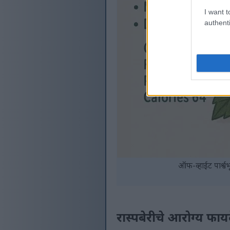
I want t
authenti
ऑफ-व्हाईट पार्श्वभ
रास्पबेरीचे आरोग्य फाय