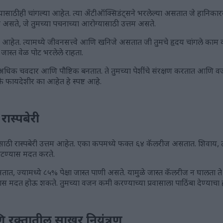
ुमच्यासाठीही चांगल्या आहेत. त्या अँटीऑक्सिडंट्सने भरलेल्या असतात जे ह
त असते, जे तुमच्या पचनाच्या आरोग्यासाठी उत्तम असते.
ले आहेत. त्यामध्ये जीवनसत्त्वे आणि खनिजे असतात जी तुमचे हृदय चांगले काम कर
ी जास्त वेळ पोट भरलेले राहता.
ते अधिक चवदार आणि पौष्टिक बनतात. ते तुमच्या पेशींचे संरक्षण करतात आणि व
के फायदेशीर का आहेत हे स्पष्ट आहे.
ास्पबेरी
साठी रास्पबेरी उत्तम आहेत. एका कपमध्ये फक्त ६४ कॅलरीज असतात. शिवाय, त
वाटण्यास मदत करते.
सतात, ज्यामध्ये ८५% पेक्षा जास्त पाणी असते. यामुळे जास्त कॅलरीज न घालता
ण्यास मदत होऊ शकते. तुमच्या वजन कमी करण्याच्या प्रवासाला पाठिंबा देण्याचा
ि रक्तातील साखर नियंत्रण