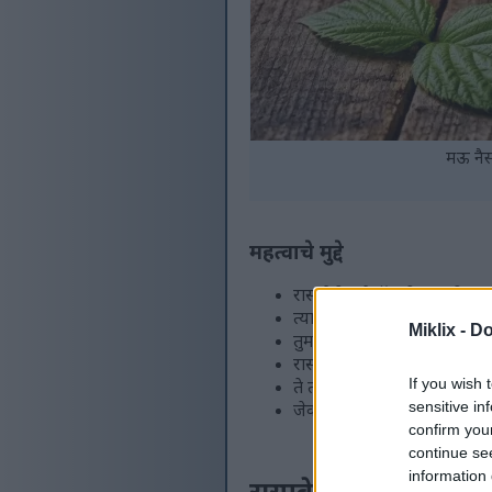
मऊ नैसर
महत्वाचे मुद्दे
रास्पबेरीमध्ये कॅलरीज कमी अस
त्यामध्ये अँटिऑक्सिडंट्स भर
Miklix -
Do
तुमच्या आहारात रास्पबेरीचा स
रास्पबेरी मधुमेह व्यवस्थापन 
If you wish 
ते त्वचेच्या आरोग्यात योगदान 
sensitive in
जेवण आणि स्नॅक्समध्ये रास्प
confirm you
continue se
information 