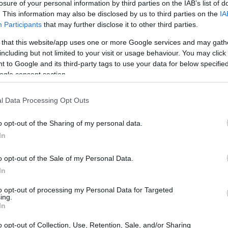
losure of your personal information by third parties on the IAB’s list of
. This information may also be disclosed by us to third parties on the
IA
Participants
that may further disclose it to other third parties.
ांच्या चमकदार रंगांसाठी आणि तिखट चवीसाठी ओळखली जातात. ती रुबस वंशात
ते आणि स्वयंपाकात त्याचा वापरही वेगळा असतो.
 that this website/app uses one or more Google services and may gath
including but not limited to your visit or usage behaviour. You may click 
 सोनेरी आहेत. लाल रास्पबेरी सर्वात सामान्य आहेत आणि बहुतेक दुकानांमध्य
 to Google and its third-party tags to use your data for below specifi
ून पाहण्यासाठी देतात.
ogle consent section.
पबेरी उपलब्ध असतात. पण, गोठवलेल्या रास्पबेरी वर्षभर एक उत्तम पर्याय असता
ळे ते एक निरोगी नाश्ता बनतात.
l Data Processing Opt Outs
्मूदी किंवा सॅलडमध्ये. यामुळे ते अनेकांचे आवडते बनतात.
o opt-out of the Sharing of my personal data.
In
इल
o opt-out of the Sale of my Personal Data.
In
टिक माहितीने भरलेली असते. त्यात सुमारे ६४ कॅलरीज आणि १४.७ ग्रॅम कार्बोहाय
े ८ ग्रॅम असते. यामुळे निरोगी पर्याय शोधणाऱ्यांसाठी ते एक उत्तम पर्याय बनते.
to opt-out of processing my Personal Data for Targeted
ing.
In
ात. ते तुम्हाला दररोज आवश्यक असलेल्या व्हिटॅमिन सीच्या ५०% पेक्षा जास्त द
पबेरी हे मॅंगनीजचा एक चांगला स्रोत आहे, जे शरीराच्या कार्यांसाठी महत्वाचे आहे
o opt-out of Collection, Use, Retention, Sale, and/or Sharing