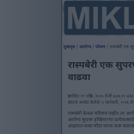
मुखपृष्ठ
/
आरोग्य
/
पोषण
/ रास्पबेरी एक स
रास्पबेरी एक सुप
वाढवा
प्रकाशित: १० एप्रिल, २०२५ रोजी ७:४६:१० 
शेवटचे अपडेट केलेले: ५ जानेवारी, २०२६
रास्पबेरी केवळ चविष्टच नाहीत तर आरो
आरोग्य सुधारू इच्छिणाऱ्या प्रत्येका
आहारात कसा मोठा फरक करू शकतात