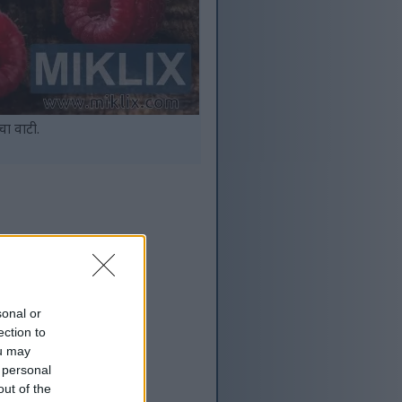
चा वाटी.
sonal or
ection to
ou may
 personal
out of the