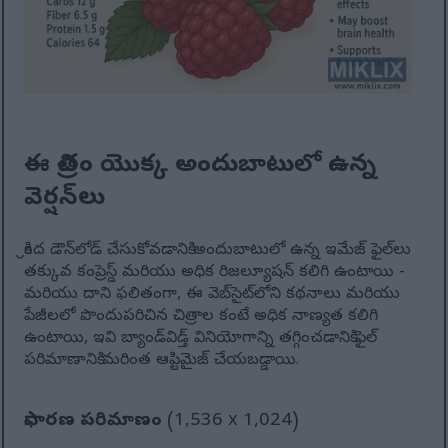
ఈ చిత్రం యొక్క అందుబాటులో ఉన్న
వెర్షన్‌లు
క్రింద డౌన్‌లోడ్ చేసుకోవడానికి అందుబాటులో ఉన్న ఇమేజ్ ఫైల్‌లు
తక్కువ కంప్రెస్డ్ మరియు అధిక రిజల్యూషన్ కలిగి ఉంటాయి -
మరియు దాని ఫలితంగా, ఈ వెబ్‌సైట్‌లోని కథనాలు మరియు
పేజీలలో పొందుపరిచిన చిత్రాల కంటే అధిక నాణ్యత కలిగి
ఉంటాయి, ఇవి బ్యాండ్‌విడ్త్ వినియోగాన్ని తగ్గించడానికి ఫైల్
పరిమాణానికి మరింత ఆప్టిమైజ్ చేయబడ్డాయి.
సాధారణ పరిమాణం
(1,536 x 1,024)