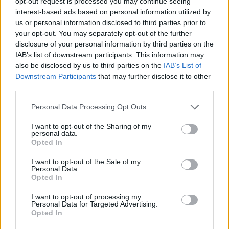
opt-out request is processed you may continue seeing
WebP
(784 KB)
interest-based ads based on personal information utilized by
JPEG
(2.5 MB)
us or personal information disclosed to third parties prior to
your opt-out. You may separately opt-out of the further
disclosure of your personal information by third parties on the
హాస్యాస్పదంగా పెద్ద పరిమాణం
(1,048,576 x
IAB’s list of downstream participants. This information may
699,051)
also be disclosed by us to third parties on the
IAB’s List of
Downstream Participants
that may further disclose it to other
ఇంకా అప్‌లోడ్ అవుతోంది... ;-)
third parties.
Please note that this website/app uses one or more Google
Personal Data Processing Opt Outs
services and may gather and store information including but
చిత్ర వివరణ
not limited to your visit or usage behaviour. You may click to
I want to opt-out of the Sharing of my
personal data.
grant or deny consent to Google and its third-party tags to
Opted In
use your data for below specified purposes in below Google
రాస్ప్బెర్రీస్ తినడం వల్ల కలిగే పోషక లక్షణాలు మరియు ఆరోగ్య
consent section.
ప్రయోజనాలను ప్రదర్శించే శుభ్రమైన, ప్రకృతి దృశ్యం-ఆధారిత
I want to opt-out of the Sale of my
Personal Data.
విద్యా దృష్టాంతం, ఇన్ఫోగ్రాఫిక్ మరియు అలంకార ఆహార విద్య
Opted In
పోస్టర్ రెండింటికీ పని చేయడానికి రూపొందించబడింది. నేపథ్యం
వెచ్చని, కొద్దిగా ఆకృతి గల ఆఫ్-వైట్, సహజ కాగితాన్ని గుర్తుకు
I want to opt-out of processing my
Personal Data for Targeted Advertising.
తెస్తుంది, ఇది గొప్ప ఎరుపు మరియు ముదురు ఆకుపచ్చ
Opted In
రంగులను స్పష్టంగా కనిపించడానికి సహాయపడుతుంది. కూర్పు
మధ్యలో, మూడు వివరణాత్మక, ఫోటో-రియలిస్టిక్ రాస్ప్బెర్రీస్ ఒక