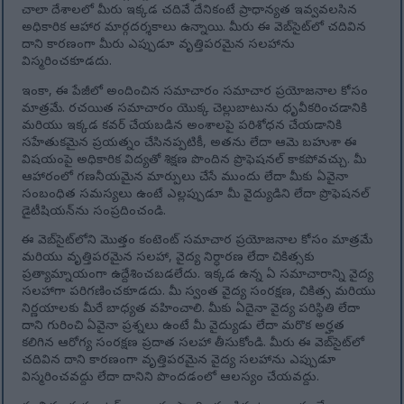
చాలా దేశాలలో మీరు ఇక్కడ చదివే దేనికంటే ప్రాధాన్యత ఇవ్వవలసిన
అధికారిక ఆహార మార్గదర్శకాలు ఉన్నాయి. మీరు ఈ వెబ్‌సైట్‌లో చదివిన
దాని కారణంగా మీరు ఎప్పుడూ వృత్తిపరమైన సలహాను
విస్మరించకూడదు.
ఇంకా, ఈ పేజీలో అందించిన సమాచారం సమాచార ప్రయోజనాల కోసం
మాత్రమే. రచయిత సమాచారం యొక్క చెల్లుబాటును ధృవీకరించడానికి
మరియు ఇక్కడ కవర్ చేయబడిన అంశాలపై పరిశోధన చేయడానికి
సహేతుకమైన ప్రయత్నం చేసినప్పటికీ, అతను లేదా ఆమె బహుశా ఈ
విషయంపై అధికారిక విద్యతో శిక్షణ పొందిన ప్రొఫెషనల్ కాకపోవచ్చు. మీ
ఆహారంలో గణనీయమైన మార్పులు చేసే ముందు లేదా మీకు ఏవైనా
సంబంధిత సమస్యలు ఉంటే ఎల్లప్పుడూ మీ వైద్యుడిని లేదా ప్రొఫెషనల్
డైటీషియన్‌ను సంప్రదించండి.
ఈ వెబ్‌సైట్‌లోని మొత్తం కంటెంట్ సమాచార ప్రయోజనాల కోసం మాత్రమే
మరియు వృత్తిపరమైన సలహా, వైద్య నిర్ధారణ లేదా చికిత్సకు
ప్రత్యామ్నాయంగా ఉద్దేశించబడలేదు. ఇక్కడ ఉన్న ఏ సమాచారాన్ని వైద్య
సలహాగా పరిగణించకూడదు. మీ స్వంత వైద్య సంరక్షణ, చికిత్స మరియు
నిర్ణయాలకు మీరే బాధ్యత వహించాలి. మీకు ఏదైనా వైద్య పరిస్థితి లేదా
దాని గురించి ఏవైనా ప్రశ్నలు ఉంటే మీ వైద్యుడు లేదా మరొక అర్హత
కలిగిన ఆరోగ్య సంరక్షణ ప్రదాత సలహా తీసుకోండి. మీరు ఈ వెబ్‌సైట్‌లో
చదివిన దాని కారణంగా వృత్తిపరమైన వైద్య సలహాను ఎప్పుడూ
విస్మరించవద్దు లేదా దానిని పొందడంలో ఆలస్యం చేయవద్దు.