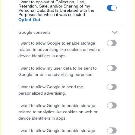
I want to opt-out of Collection, Use,
చిన్న కాండంపై కలిసి ఉంటాయి: ప్రతి బెర్రీ అనేక చిన్న
Retention, Sale, and/or Sharing of my
Personal Data that Is Unrelated with the
డ్రూపెలెట్లతో కూడి ఉంటుంది, ఇవి రసాన్ని మరియు
Purposes for which it was collected.
తాజాదనాన్ని సూచించడానికి సూక్ష్మమైన ముఖ్యాంశాలు
Opted Out
మరియు నీడలతో అందించబడతాయి. వాటి రంగు లోతైన క్రిమ్సన్
నుండి తేలికపాటి రూబీ టోన్ల వరకు ఉంటుంది, వాటికి లోతు
Google consents
మరియు సజీవ రూపాన్ని ఇస్తుంది. కాండానికి జతచేయబడి
I want to allow Google to enable storage
కనిపించే సిరలు మరియు స్వల్ప ముడతలు కలిగిన అనేక
related to advertising like cookies on web or
రంపపు, లోతైన ఆకుపచ్చ రాస్ప్బెర్రీ ఆకులు ఉంటాయి, ఇవి
device identifiers in apps.
మొక్క యొక్క సహజ, వృక్షశాస్త్ర లక్షణాన్ని నొక్కి చెబుతాయి.
I want to allow my user data to be sent to
మధ్య పండ్ల బొమ్మ పైన, "RASPBERRIES" అనే పదం బోల్డ్,
Google for online advertising purposes.
పెద్ద అక్షరాలతో కనిపిస్తుంది. ఫాంట్ కొద్దిగా డిస్ట్రెస్డ్ మరియు
ఆర్గానిక్ గా, ముదురు ఆకుపచ్చ రంగులో సహజమైన, ఆరోగ్య-
I want to allow Google to send me
ఆధారిత థీమ్‌ను బలోపేతం చేస్తుంది. టెక్స్ట్ తక్షణ దృశ్య
personalized advertising.
యాంకర్‌గా పనిచేసేంత పెద్దది, చిత్రం యొక్క విషయాన్ని ఒక
చూపులో స్పష్టంగా గుర్తిస్తుంది. లేఅవుట్ జాగ్రత్తగా సమతుల్యం
I want to allow Google to enable storage
చేయబడింది: మధ్య కోరిందకాయ సమూహం యొక్క ఎడమ
related to analytics like cookies on web or
వైపున, ఒక నిలువు విభాగం పోషక సమాచారానికి అంకితం
device identifiers in apps.
చేయబడింది, అయితే కుడి వైపు ఆరోగ్య ప్రయోజనాలతో దానిని
ప్రతిబింబిస్తుంది, స్పష్టమైన, చదవగలిగే ఇన్ఫోగ్రాఫిక్ నిర్మాణాన్ని
I want to allow Google to enable storage