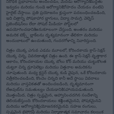
నిరోధక ప్రభావాలను అందించడం, మెదడు ఆరోగ్యానికి మద్దతు
ఇవ్వడం మరియు గుండె ఆరోగ్యానికి దోహదం చేయడం వంటివి
హైలైట్ చేస్తాయి. ప్రతి ప్రయోజనం క్లుప్తంగా పదబంధించబడింది,
ఇది చిత్రాన్ని పోషకాహార బ్లాగులు, విద్యా సామగ్రి, వెల్నెస్
ప్రెజెంటేషన్‌లు లేదా సోషల్ మీడియా పోస్ట్‌లలో
ఉపయోగించడానికి అనుకూలంగా చేస్తుంది. అంతరం మరియు
అమరిక టెక్స్ట్ బ్లాక్‌లను దృశ్యమానంగా తేలికగా మరియు
అందుబాటులో ఉంచుతుంది, గందరగోళాన్ని నివారిస్తుంది.
చిత్రం యొక్క ఎగువ ఎడమ మూలలో, కోరిందకాయ క్రాస్-సెక్షన్
యొక్క చిన్న, వివరణాత్మక చిత్రం ఉంది. ఈ క్రాస్-సెక్షన్ వృత్తాకార
ఆకారం, కోరిందకాయల యొక్క బోలు కోర్ మరియు చుట్టుకొలత
చుట్టూ చిన్న డ్రూపెలెట్లు మరియు విత్తనాల అమరికను
చూపుతుంది. మధ్య క్లస్టర్ యొక్క కుడి వైపున, ఒకే కోరిందకాయ
చిత్రీకరించబడింది, కొంచెం చిన్నది కానీ అదే స్థాయి వివరాలు
మరియు వాస్తవికతతో అందించబడింది, దృశ్యమానంగా
లేఅవుట్‌ను సమతుల్యం చేయడానికి సహాయపడుతుంది.
మొత్తంమీద, చిత్రం స్పష్టమైన, ఆహ్వానించదగిన సందేశాన్ని
తెలియజేస్తుంది: కోరిందకాయలు శక్తివంతమైనవి, పోషకమైనవి
మరియు ఆరోగ్యానికి ప్రయోజనకరమైనవి. సహజ రంగులు,
స్పష్టమైన టైపోగ్రఫీ మరియు నిర్మాణాత్మక సమాచారం కలయిక