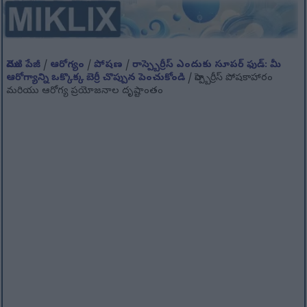
మొదటి పేజీ
/
ఆరోగ్యం
/
పోషణ
/
రాస్ప్బెర్రీస్ ఎందుకు సూపర్ ఫుడ్: మీ
ఆరోగ్యాన్ని ఒక్కొక్క బెర్రీ చొప్పున పెంచుకోండి
/ రాస్ప్బెర్రీస్ పోషకాహారం
మరియు ఆరోగ్య ప్రయోజనాల దృష్టాంతం