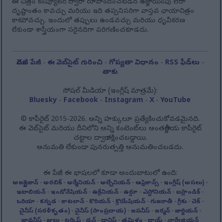
ఈ చిత్రం కంప్యూటర్ ద్వారా రూపొందించబడిన ఉజ్జాయింపు లేదా
దృష్టాంతం కావచ్చు మరియు ఇది తప్పనిసరిగా వాస్తవ ఛాయాచిత్రం
కాకపోవచ్చు. ఇందులో తప్పులు ఉండవచ్చు మరియు ధృవీకరణ
లేకుండా శాస్త్రీయంగా సరైనదిగా పరిగణించకూడదు.
మొదటి పేజీ
-
ఈ వెబ్‌సైట్ గురించి
-
గోప్యతా విధానం
-
RSS ఫీడ్‌లు
-
తాకు
సోషల్ మీడియా (ఇంగ్లీష్ మాత్రమే):
Bluesky
-
Facebook
-
Instagram
-
X
-
YouTube
© కాపీరైట్ 2015-2026. అన్ని హక్కులూ ప్రత్యేకించుకోవడమైనది.
ఈ వెబ్‌సైట్ మరియు దీనిలోని అన్ని కంటెంట్‌లు అంతర్జాతీయ కాపీరైట్
చట్టాల ద్వారా రక్షించబడ్డాయి.
అనుమతి లేకుండా పునరుత్పత్తి అనుమతించబడదు.
ఈ పేజీ ఈ భాషలలో కూడా అందుబాటులో ఉంది:
అజర్బైజాన్
-
అరబిక్
-
అర్మేనియన్
-
అల్బేనియన్
-
ఆఫ్రికాన్స్
-
ఇంగ్లీష్ (అసలు)
-
ఇటాలియన్
-
ఇండోనేషియన్
-
ఉక్రేనియన్
-
ఉర్దూ
-
ఎస్టోనియన్
-
ఐస్లాండిక్
-
ఒరియా
-
కన్నడ
-
కాటలాన్
-
కొరియన్
-
క్రొయేషియన్
-
గుజరాతీ
-
గ్రీకు
-
చెక్
-
చైనీస్ (సరళీకృతం)
-
చైనీస్ (సాంప్రదాయ)
-
జపనీస్
-
జర్మన్
-
జార్జియన్
-
జావనీస్
-
జులు
-
టర్కిష్
-
డచ్
-
డానిష్
-
తమిళం
-
థాయ్
-
నార్వేజియన్