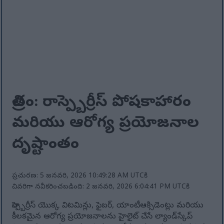
చిత్రం: రాస్ప్బెర్రీస్ పోషకాహారం
మరియు ఆరోగ్య ప్రయోజనాల
దృష్టాంతం
ప్రచురణ: 5 జనవరి, 2026 10:49:28 AM UTCకి
చివరిగా నవీకరించబడింది: 2 జనవరి, 2026 6:04:41 PM UTCకి
రాస్ప్బెర్రీస్ యొక్క విటమిన్లు, ఫైబర్, యాంటీఆక్సిడెంట్లు మరియు
కీలకమైన ఆరోగ్య ప్రయోజనాలను హైలైట్ చేసే ల్యాండ్‌స్కేప్