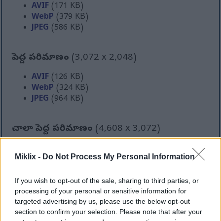
AVIF
(171 KB)
WebP
(379 KB)
JPEG
(586 KB)
పెద్ద పరిమాణం
(3,072 x 2,048)
AVIF
(126 KB)
WebP
(324 KB)
JPEG
(964 KB)
చాలా పెద్ద పరిమాణం
(4,608 x 3,072)
AVIF
(191 KB)
Miklix -
Do Not Process My Personal Information
WebP
(524 KB)
JPEG
(1.6 MB)
If you wish to opt-out of the sale, sharing to third parties, or
processing of your personal or sensitive information for
అతి పెద్ద పరిమాణం
(6,144 x 4,096)
targeted advertising by us, please use the below opt-out
section to confirm your selection. Please note that after your
AVIF
(282 KB)