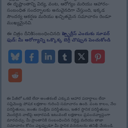
ఈ దృష్టాంతాన్ని విద్య, వంట, ఆరోగ్యం మరియు ఆహారం-
సంబంధిత సందర్భాలకు అనువైనదిగా చేస్తుంది, ఇక్కడ
సౌందర్య ఆకర్షణ మరియు ఖచ్చితమైన సమాచారం రెండూ
ముఖ్యమైనవి.
ఈ చిత్రం దీనికి సంబంధించినది:
రాస్ప్బెర్రీస్ ఎందుకు సూపర్
ఫుడ్: మీ ఆరోగ్యాన్ని ఒక్కొక్క బెర్రీ చొప్పున పెంచుకోండి
ఈ పేజీలో ఒకటి లేదా అంతకంటే ఎక్కువ ఆహార పదార్థాలు లేదా
సప్లిమెంట్ల పోషక లక్షణాల గురించి సమాచారం ఉంది. పంట కాలం, నేల
పరిస్థితులు, జంతు సంక్షేమ పరిస్థితులు, ఇతర స్థానిక పరిస్థితులు
మొదలైన వాటిపై ఆధారపడి ఇటువంటి లక్షణాలు ప్రపంచవ్యాప్తంగా
మారవచ్చు. మీ ప్రాంతానికి సంబంధించిన నిర్దిష్ట మరియు తాజా
సమాచారం కోసం ఎల్లప్పుడూ మీ స్థానిక వనరులను తనిఖీ చేయండి.