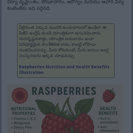
విద్యా దృష్టాంతం. పోషకాహారం, ఆరోగ్యం మరియు ఆహార విద్య
కంటెంట్‌కు ఇది సరైనది.
వీలైనంత ఎక్కువ మందికి అందుబాటులో ఉండేలా ఈ
పేజీని ఇంగ్లీష్ నుండి యాంత్రికంగా అనువదించారు.
దురదృష్టవశాత్తు, యాంత్రిక అనువాదం ఇంకా
పరిపూర్ణమైన సాంకేతికత కాదు, కాబట్టి లోపాలు
సంభవించవచ్చు. మీరు కోరుకుంటే, మీరు అసలు ఆంగ్ల
సంస్కరణను ఇక్కడ చూడవచ్చు:
Raspberries Nutrition and Health Benefits
Illustration