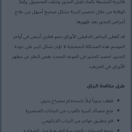
فالتربة المشبعة بالماء تُقتل الجذور وتُتلف المحصول. ويُعدّ
الوقاية من خلال تحضير التربة بشكل صحيح أسهل من علاج
أمراض الجذور بعد ظهورها.
قد يُغطي البياض الدقيقي الأوراق بنمو فطري أبيض في أواخر
الموسم. هذه المشكلة التجميلية لا تؤثر بشكل كبير على جودة
الجذور. احصد الجذور في الموعد المحدد بغض النظر عن مظهر
الأوراق في الخريف.
طرق مكافحة البزاق
قطف يدوياً ليلاً باستخدام مصباح يدوي
ضع مصائد البيرة بالقرب من النباتات المتضررة
قم بتطبيق حواجز من التراب الدياتومي
شجع الحيوانات المفترسة الطبيعية مثل الضفادع