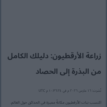
زراعة الأرقطيون: دليلك الكامل
من البذرة إلى الحصاد
نُشرت: ١٦ مارس ٢٠٢٦ م في ١٠:٣٦:٢٤ م UTC
اكتسب نبات الأرقطيون مكانةً مميزة في الحدائق حول العالم.