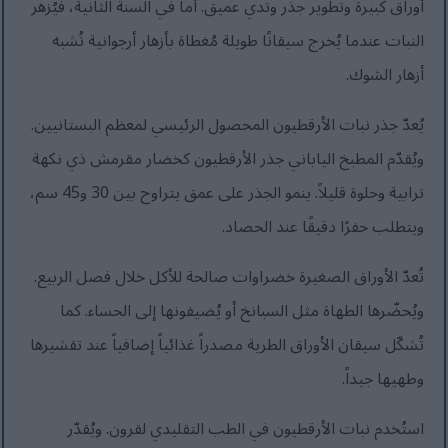
أوراق كبيرة وتطوير جذر وتدي عميق. أما في السنة الثانية، فيُزهر
النبات عندما يُخرج سيقانًا طويلة مُغطاة بأزهار أرجوانية تُشبه
أزهار الشوك.
يُعدّ جذر نبات الأرقطيون المحصول الرئيسي لمعظم البستانيين.
ويُقدّم المطبخ الياباني جذر الأرقطيون كخضار مقرمش ذي نكهة
ترابية وحلوة قليلاً. ينمو الجذر على عمق يتراوح بين 30 و45 سم،
ويتطلب حفرًا دقيقًا عند الحصاد.
تُعدّ الأوراق الصغيرة خضراوات صالحة للأكل خلال فصل الربيع.
ويُحضّرها الطهاة مثل السبانخ أو يُضيفونها إلى الحساء. كما
تُشكّل سيقان الأوراق الطرية مصدراً غذائياً إضافياً عند تقشيرها
وطهيها جيداً.
استُخدم نبات الأرقطيون في الطب التقليدي لقرون. ويُقدّر