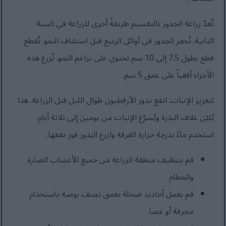
تُعدّ زراعة الجذور بالتقسيم طريقةً أخرى للزراعة في السنة
الثانية. تُحفر الجذور في أوائل الربيع قبل استئناف النمو. تُقطع
قطع بطول 7.5 إلى 10 سم تحتوي على براعم النمو. تُزرع هذه
الأجزاء أفقياً على عمق 5 سم.
لتعزيز الإنبات: انقع بذور الأرقطيون طوال الليل قبل الزراعة. هذا
يُليّن غلاف البذرة ويُسرّع الإنبات من يومين إلى ثلاثة أيام.
استخدم ماءً بدرجة حرارة الغرفة وازرع البذور فور نقعها.
قم بتنظيف منطقة الزراعة من جميع الأعشاب الضارة
والحطام
قم بعمل أخاديد ضحلة بعمق نصف بوصة باستخدام
مجرفة أو عصا