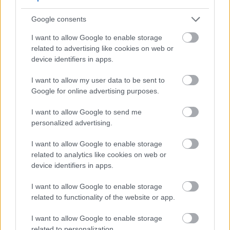
زراعة بذور وجذور الأرقطيون
Google consents
I want to allow Google to enable storage
related to advertising like cookies on web or
تُعد البذور الطريقة الأكثر شيوعًا لزراعة نباتات الأرقطيون. وتُعتبر
device identifiers in apps.
الزراعة المباشرة أفضل من الزراعة بالنقل لأن الجذر الرئيسي لا
I want to allow my user data to be sent to
يتحمل الاضطراب.
Google for online advertising purposes.
I want to allow Google to send me
يُهيئ اختيار التوقيت المناسب للزراعة الظروف المثالية للنجاح.
personalized advertising.
يُنصح بزراعة البذور في فصل الربيع قبل أسبوعين إلى ثلاثة
I want to allow Google to enable storage
أسابيع من آخر موجة صقيع متوقعة في منطقتك. تتحمل البذور
related to analytics like cookies on web or
device identifiers in apps.
التربة الباردة وتنبت بنجاح عندما تصل درجات الحرارة إلى
خمسين درجة فهرنهايت (10 درجات مئوية).
I want to allow Google to enable storage
related to functionality of the website or app.
ازرع البذور على عمق نصف بوصة في أحواض مُجهزة. اترك
I want to allow Google to enable storage
related to personalization.