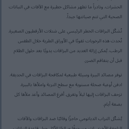
الحشرات. ونادراً ما تظهر مشاكل خطيرة مع الآفات في النباتات
الصحية التي تتم صيانتها جيداً.
تُشكّل البزاقات الخطر الرئيسي على شتلات الأرقطيون الصغيرة.
تُحدث هذه الرخويات ثقوبًا في الأوراق الطرية خلال الطقس
الرطب. يُمكن إزالة العديد من البزاقات يدويًا بعد حلول الظلام
قبل أن يتفاقم الضرر.
توفر مصائد البيرة وسيلة طبيعية لمكافحة البزاقات في الحديقة.
ادفن أوعية ضحلة مستوية مع سطح التربة واملأها بالبيرة.
تزحف البزاقات إليها ليلاً وتغرق. أفرغ المصائد وأعد ملأها كل
بضعة أيام.
يُشكّل التراب الدياتومي حاجزًا وقائيًا ضد البزاقات والآفات
الزاحفة الأخرى. انثر مسحوقًا صالحًا للأكل حول قاعدة النباتات.