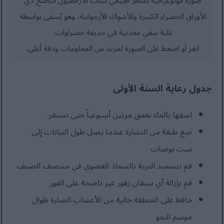
صورة فوتوغرافية لمنظر طبيعي لنبات الأرقطيون الناضج ذي
الأوراق الخضراء الكبيرة والأشواك الأرجوانية، وهو يُسقى بواسطة
علبة سقي معدنية في حديقة خضراوات.
انقر أو اضغط على الصورة لمزيد من المعلومات ودقة أعلى.
جدول رعاية السنة الأولى
اسقِها بالماء بعمق مرتين أسبوعياً حتى تستقر.
ضع طبقة من النشارة عندما يصل طول النباتات إلى
ست بوصات
قم بتسميد التربة بالسماد العضوي في منتصف الصيف
قم بإزالة أي سيقان زهور غير ناضجة على الفور
حافظ على المنطقة خالية من الأعشاب الضارة طوال
موسم النمو