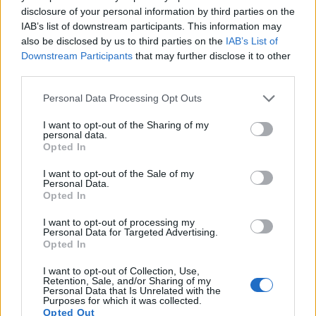
disclosure of your personal information by third parties on the
IAB’s list of downstream participants. This information may
also be disclosed by us to third parties on the
IAB’s List of
Downstream Participants
that may further disclose it to other
third parties.
Please note that this website/app uses one or more Google
Personal Data Processing Opt Outs
services and may gather and store information including but
not limited to your visit or usage behaviour. You may click to
I want to opt-out of the Sharing of my
personal data.
grant or deny consent to Google and its third-party tags to
Opted In
use your data for below specified purposes in below Google
consent section.
I want to opt-out of the Sale of my
Personal Data.
Opted In
يقوم بستاني بحفر وتفكيك طبقة عميقة من التربة في حديقة
I want to opt-out of processing my
الخضراوات استعداداً لزراعة نبات الأرقطيون، مع تربة غنية
Personal Data for Targeted Advertising.
Opted In
وضوء طبيعي في مشهد طبيعي واسع.
I want to opt-out of Collection, Use,
انقر أو اضغط على الصورة لمزيد من المعلومات ودقة أعلى.
Retention, Sale, and/or Sharing of my
Personal Data that Is Unrelated with the
Purposes for which it was collected.
Opted Out