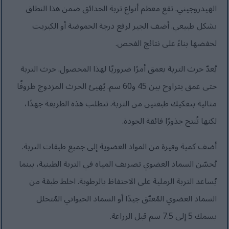
الهيدروجيني. تقع معظم أنواع تربة الحدائق ضمن هذا النطاق
بشكل طبيعي. أضف الجير لرفع درجة الحموضة أو الكبريت
لخفضها بناءً على نتائج الفحص.
يُعدّ حرث التربة بعمق أمرًا ضروريًا لهذا المحصول. حرث التربة
حتى عمق يتراوح بين 45 و60 سم. يُهيئ الحرث المزدوج ظروفًا
مثالية بتفكيك طبقتين من التربة. تتطلب هذه الطريقة جهدًا،
لكنها تُنتج جذورًا فائقة الجودة.
أضف كمية وفيرة من المواد العضوية إلى جميع طبقات التربة.
يُحسّن السماد العضوي تصريف المياه في التربة الطينية، بينما
يُساعد التربة الرملية على الاحتفاظ بالرطوبة. اخلط طبقة من
السماد العضوي المُعتّق جيدًا أو السماد الحيواني المُتحلل
بسمك 5 إلى 7.5 سم قبل الزراعة.