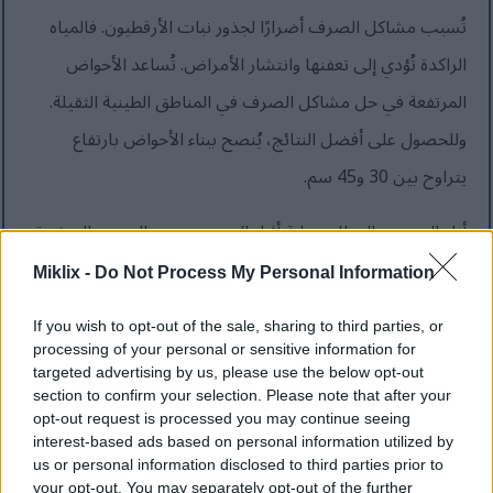
تُسبب مشاكل الصرف أضرارًا لجذور نبات الأرقطيون. فالمياه
الراكدة تُؤدي إلى تعفنها وانتشار الأمراض. تُساعد الأحواض
المرتفعة في حل مشاكل الصرف في المناطق الطينية الثقيلة.
وللحصول على أفضل النتائج، يُنصح ببناء الأحواض بارتفاع
يتراوح بين 30 و45 سم.
أزل الصخور والحطام بعناية أثناء التحضير. حتى الحصى الصغيرة
قد تعيق نمو الجذور وتُسبب تفرعها. انخل التربة إذا لزم الأمر
Miklix -
Do Not Process My Personal Information
لضمان نمو الجذور بسلاسة طوال الموسم.
If you wish to opt-out of the sale, sharing to third parties, or
processing of your personal or sensitive information for
نصيحة احترافية: حدد مكان زراعة الأرقطيون المُجهز في الخريف
targeted advertising by us, please use the below opt-out
استعدادًا للزراعة الربيعية. هذا يسمح لدورات التجمد والذوبان
section to confirm your selection. Please note that after your
opt-out request is processed you may continue seeing
الشتوية بتفكيك بنية التربة بشكل طبيعي. سيكون المكان مثاليًا
interest-based ads based on personal information utilized by
us or personal information disclosed to third parties prior to
عند حلول موعد الزراعة.
your opt-out. You may separately opt-out of the further