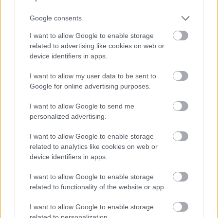
Google consents
I want to allow Google to enable storage
related to advertising like cookies on web or
توت العليق الناضج وغير الناضج ينمو على سيقان بريموكان في
device identifiers in apps.
السنة الأولى في بيئة حديقة خصبة.
I want to allow my user data to be sent to
انقر أو اضغط على الصورة لمزيد من المعلومات ودقة أعلى.
Google for online advertising purposes.
I want to allow Google to send me
personalized advertising.
اختيار الموقع المثالي لزراعة التوت الأسود
I want to allow Google to enable storage
related to analytics like cookies on web or
التوت الأسود نبات معمر، يمكنه أن يُنتج ما بين 15 و40 عامًا
device identifiers in apps.
مع العناية المناسبة، لذا فإن اختيار موقع الزراعة المناسب أمرٌ
I want to allow Google to enable storage
بالغ الأهمية لضمان نجاحه على المدى الطويل. ضع هذه العوامل
related to functionality of the website or app.
الرئيسية في اعتبارك عند اختيار مكان زراعة التوت الأسود:
I want to allow Google to enable storage
related to personalization.