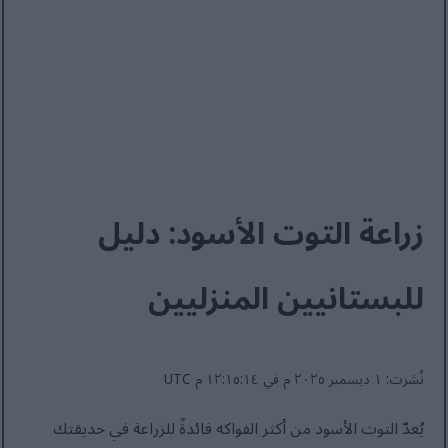
زراعة التوت الأسود: دليل
للبستانيين المنزليين
نُشرت: ١ ديسمبر ٢٠٢٥ م في ١٢:١٥:١٤ م UTC
يُعدّ التوت الأسود من أكثر الفواكه فائدةً للزراعة في حديقتك