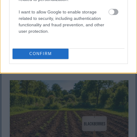
متطلبات ضوء الشمس
I want to allow Google to enable storage
related to security, including authentication
functionality and fraud prevention, and other
يحتاج التوت الأسود إلى شمس كاملة لنمو مثالي وإنتاج ثمار.
user protection.
اختر موقعًا يتلقى ما لا يقل عن 6-8 ساعات من أشعة الشمس
المباشرة يوميًا. مع أن النباتات تتحمل الظل الجزئي، إلا أن إنتاج
CONFIRM
الثمار وجودتها سينخفضان بشكل ملحوظ في الأماكن الأكثر
ظلًا.