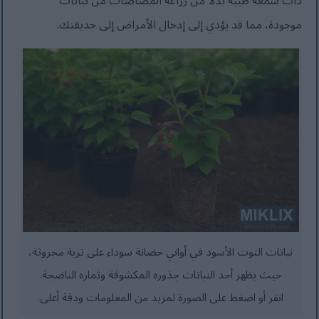
ذات سمعة طيبة بدلاً من زراعة المصاصات من نباتات
موجودة، مما قد يؤدي إلى إدخال الأمراض إلى حديقتك.
نباتات التوت الأسود في أواني حضانة سوداء على تربة محروثة،
حيث يظهر أحد النباتات جذوره المكشوفة وثماره الناضجة.
انقر أو اضغط على الصورة لمزيد من المعلومات ودقة أعلى.