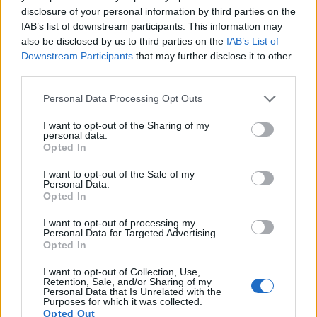
disclosure of your personal information by third parties on the
قصب بريموكان - مثمر (دائم الإثمار)
IAB’s list of downstream participants. This information may
also be disclosed by us to third parties on the
IAB’s List of
يمكن لأصناف جديدة من ثمار البرايموكاين أن تُثمر على ثمار
Downstream Participants
that may further disclose it to other
third parties.
قصب السنة الأولى (البرايموكاين) في أواخر الصيف والخريف.
يمكن تقليم هذه الأصناف لإنتاج محصول واحد (على ثمار
Please note that this website/app uses one or more Google
Personal Data Processing Opt Outs
services and may gather and store information including but
البرايموكاين فقط) أو محصولين (على كلٍّ من البرايموكاين
not limited to your visit or usage behaviour. You may click to
I want to opt-out of the Sharing of my
personal data.
grant or deny consent to Google and its third-party tags to
والفلوريكاين). ومن الأمثلة على ذلك صنفا 'برايم-آرك فريدوم'
Opted In
use your data for below specified purposes in below Google
و'بلاك جيم'.
consent section.
I want to opt-out of the Sale of my
Personal Data.
Opted In
I want to opt-out of processing my
Personal Data for Targeted Advertising.
Opted In
I want to opt-out of Collection, Use,
Retention, Sale, and/or Sharing of my
Personal Data that Is Unrelated with the
Purposes for which it was collected.
Opted Out