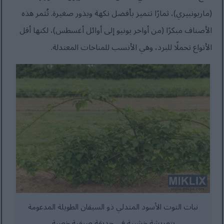
(ماريونبيري)، ثمارًا تتميز بأفضل نكهة وبذور صغيرة. تُثمر هذه
الأصناف مبكرًا (من أواخر يونيو إلى أوائل أغسطس)، لكنها أقل
الأنواع تحملًا للبرد، وهي الأنسب للمناخات المعتدلة.
نبات التوت الأسود المتدلي ذو السيقان الطويلة المدعومة
بتعريشة خشبية في حديقة صيفية خصبة.