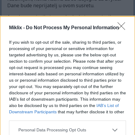
Dane bude neprijatelj u ovom susretu.
A onda se pojavila i sama Leda, koja se pojavila
posljednja, očito se nadajući da će njezini takozvani
Miklix -
Do Not Process My Personal Information
saveznici završiti posao kako ona ne bi morala.
Očito se Leda htjela boriti jer me smatrala
If you wish to opt-out of the sale, sharing to third parties, or
prijetnjom Miquellinom usponu, ali budući da sam
processing of your personal or sensitive information for
već odustao od toga da postanem Elden Lord kako
targeted advertising by us, please use the below opt-out
bih se tisuću godina zabavljao s Ranni, mislim da je
section to confirm your selection. Please note that after your
samo paranoična. Srećom, smrt liječi paranoju, pa
opt-out request is processed you may continue seeing
sam joj na kraju uspio pomoći. Previše sam
interest-based ads based on personal information utilized by
ljubazan, znam.
us or personal information disclosed to third parties prior to
your opt-out. You may separately opt-out of the further
Sada uobičajeni dosadni detalji o mom liku. Igram
disclosure of your personal information by third parties on the
uglavnom kao Dexterity build. Moja oružja za blisku
IAB’s list of downstream participants. This information may
borbu su Rivers of Blood i Uchigatana s Keen
also be disclosed by us to third parties on the
IAB’s List of
afinitetom. Bio sam na 223. razini i Scadutree
Downstream Participants
that may further disclose it to other
Blessingu 19 kada je ovaj video snimljen, što mislim
third parties.
da je razumno za ovog bossa. Uvijek tražim idealnu
sredinu gdje nije dosadno lagan način igre, ali i nije
Please note that this website/app uses one or more Google
Personal Data Processing Opt Outs
toliko težak da ću satima biti zaglavljen na istom
services and may gather and store information including but