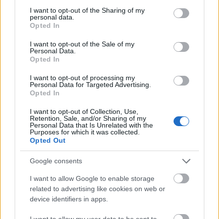
bossu ;-)
not limited to your visit or usage behaviour. You may click to
I want to opt-out of the Sharing of my
personal data.
grant or deny consent to Google and its third-party tags to
Opted In
Ako vam se svidio ovaj video, lajkajte ga i pretplatite
use your data for below specified purposes in below Google
se na
YouTube
u, što ga čini totalno sjajnim :-)
consent section.
I want to opt-out of the Sale of my
Personal Data.
Opted In
Umjetnost obožavatelja
I want to opt-out of processing my
Personal Data for Targeted Advertising.
inspirirana ovom borbom s
Opted In
šefom
I want to opt-out of Collection, Use,
Retention, Sale, and/or Sharing of my
Personal Data that Is Unrelated with the
Purposes for which it was collected.
Opted Out
Google consents
I want to allow Google to enable storage
related to advertising like cookies on web or
device identifiers in apps.
I want to allow my user data to be sent to