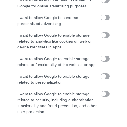
Google for online advertising purposes.
I want to allow Google to send me
personalized advertising.
Umjetnička umjetnost u anime stilu prikazuje
Potamnjelog u oklopu Crnog noža kako se suočava s
I want to allow Google to enable storage
Ledom, Hornsentom, Mooreom i Dryleaf Daneom u
related to analytics like cookies on web or
Enir-Ilimu neposredno prije početka borbe.
Kliknite ili dodirnite sliku za više informacija i veće
device identifiers in apps.
rezolucije.
I want to allow Google to enable storage
related to functionality of the website or app.
I want to allow Google to enable storage
related to personalization.
I want to allow Google to enable storage
related to security, including authentication
functionality and fraud prevention, and other
user protection.