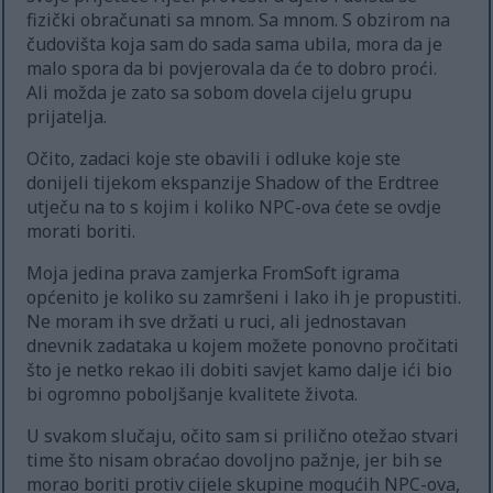
fizički obračunati sa mnom. Sa mnom. S obzirom na
čudovišta koja sam do sada sama ubila, mora da je
malo spora da bi povjerovala da će to dobro proći.
Ali možda je zato sa sobom dovela cijelu grupu
prijatelja.
Očito, zadaci koje ste obavili i odluke koje ste
donijeli tijekom ekspanzije Shadow of the Erdtree
utječu na to s kojim i koliko NPC-ova ćete se ovdje
morati boriti.
Moja jedina prava zamjerka FromSoft igrama
općenito je koliko su zamršeni i lako ih je propustiti.
Ne moram ih sve držati u ruci, ali jednostavan
dnevnik zadataka u kojem možete ponovno pročitati
što je netko rekao ili dobiti savjet kamo dalje ići bio
bi ogromno poboljšanje kvalitete života.
U svakom slučaju, očito sam si prilično otežao stvari
time što nisam obraćao dovoljno pažnje, jer bih se
morao boriti protiv cijele skupine mogućih NPC-ova,