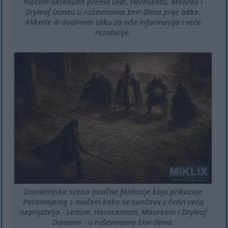
mačem okrenutih prema Ledi, Hornsentu, Mooreu i
Dryleaf Daneu u ruševinama Enir-Ilima prije bitke.
Kliknite ili dodirnite sliku za više informacija i veće
rezolucije.
Izometrijska scena mračne fantazije koja prikazuje
Potamnjelog s mačem kako se suočava s četiri veća
neprijatelja - Ledom, Hornsentom, Mooreom i Dryleaf
Daneom - u ruševinama Enir-Ilima.