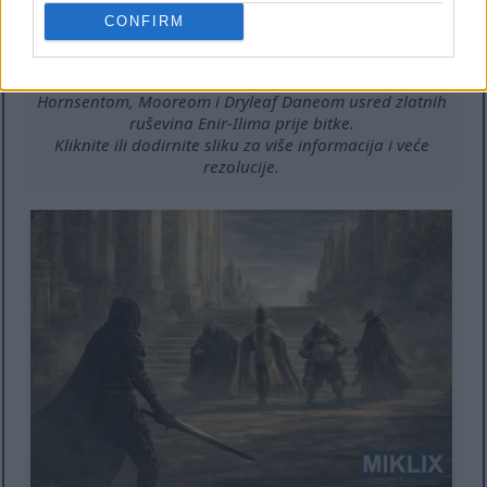
CONFIRM
Široka scena u anime stilu koja prikazuje Potamnjele u
oklopu Crnog noža kako se suočavaju s Ledom,
Hornsentom, Mooreom i Dryleaf Daneom usred zlatnih
ruševina Enir-Ilima prije bitke.
Kliknite ili dodirnite sliku za više informacija i veće
rezolucije.