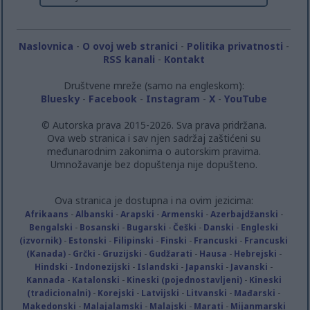
Naslovnica
-
O ovoj web stranici
-
Politika privatnosti
-
RSS kanali
-
Kontakt
Društvene mreže (samo na engleskom):
Bluesky
-
Facebook
-
Instagram
-
X
-
YouTube
© Autorska prava 2015-2026. Sva prava pridržana.
Ova web stranica i sav njen sadržaj zaštićeni su
međunarodnim zakonima o autorskim pravima.
Umnožavanje bez dopuštenja nije dopušteno.
Ova stranica je dostupna i na ovim jezicima:
Afrikaans
-
Albanski
-
Arapski
-
Armenski
-
Azerbajdžanski
-
Bengalski
-
Bosanski
-
Bugarski
-
Češki
-
Danski
-
Engleski
(izvornik)
-
Estonski
-
Filipinski
-
Finski
-
Francuski
-
Francuski
(Kanada)
-
Grčki
-
Gruzijski
-
Gudžarati
-
Hausa
-
Hebrejski
-
Hindski
-
Indonezijski
-
Islandski
-
Japanski
-
Javanski
-
Kannada
-
Katalonski
-
Kineski (pojednostavljeni)
-
Kineski
(tradicionalni)
-
Korejski
-
Latvijski
-
Litvanski
-
Mađarski
-
Makedonski
-
Malajalamski
-
Malajski
-
Marati
-
Mijanmarski