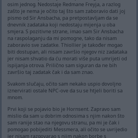
osim jednog. Nedostaje Redmane Freyja, a razlog
zašto je nema je očito taj što sam zaboravio dati joj
pismo od Sir Ansbacha, pa pretpostavljam da se
dnevnik zadataka koji nedostaju mijenja u oba
smjera. S pozitivne strane, imao sam Sir Ansbacha
na raspolaganju da mi pomogne, tako da nisam
zaboravio sve zadatke. Thiollier je također mogao
biti dostupan, ali nisam završio njegov niz zadataka
jer nisam shvatio da ću morati više puta umrijeti od
ispijanja otrova. Prilično sam siguran da ne bih
završio taj zadatak čak i da sam znao.
Svakom slučaju, očito sam nekako uspio dovoljno
iznervirati ostale NPC-ove da su se htjeli boriti sa
mnom.
Prvi koji se pojavio bio je Hornsent. Zapravo sam
mislio da sam u dobrim odnosima s njim nakon što
sam ranije stao na njegovu stranu, pa mi je čak i
pomogao pobijediti Messmera, ali očito se uvrijedio
jer nisam razgovarao s njim nakon borbe s