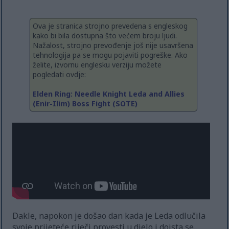
Ova je stranica strojno prevedena s engleskog
kako bi bila dostupna što većem broju ljudi.
Nažalost, strojno prevođenje još nije usavršena
tehnologija pa se mogu pojaviti pogreške. Ako
želite, izvornu englesku verziju možete
pogledati ovdje:
Elden Ring: Needle Knight Leda and Allies
(Enir-Ilim) Boss Fight (SOTE)
Dakle, napokon je došao dan kada je Leda odlučila
svoje prijeteće riječi provesti u djelo i doista se