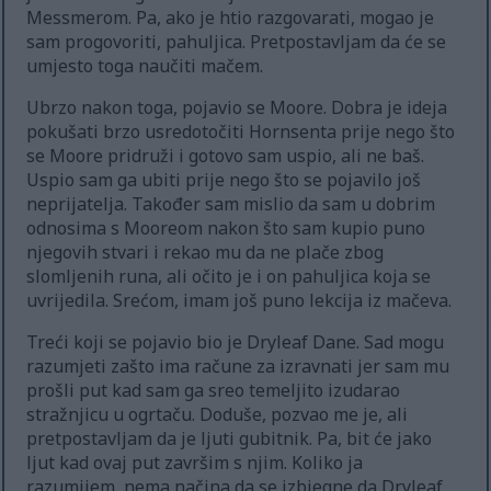
Messmerom. Pa, ako je htio razgovarati, mogao je
sam progovoriti, pahuljica. Pretpostavljam da će se
umjesto toga naučiti mačem.
Ubrzo nakon toga, pojavio se Moore. Dobra je ideja
pokušati brzo usredotočiti Hornsenta prije nego što
se Moore pridruži i gotovo sam uspio, ali ne baš.
Uspio sam ga ubiti prije nego što se pojavilo još
neprijatelja. Također sam mislio da sam u dobrim
odnosima s Mooreom nakon što sam kupio puno
njegovih stvari i rekao mu da ne plače zbog
slomljenih runa, ali očito je i on pahuljica koja se
uvrijedila. Srećom, imam još puno lekcija iz mačeva.
Treći koji se pojavio bio je Dryleaf Dane. Sad mogu
razumjeti zašto ima račune za izravnati jer sam mu
prošli put kad sam ga sreo temeljito izudarao
stražnjicu u ogrtaču. Doduše, pozvao me je, ali
pretpostavljam da je ljuti gubitnik. Pa, bit će jako
ljut kad ovaj put završim s njim. Koliko ja
razumijem, nema načina da se izbjegne da Dryleaf