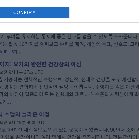
한 최고의 피트니스 활동
CONFIRM
오후 5시 34분 11초 UTC
 건강 여정을 지루한 일상에서 즐거운 생활 방식으로 바꿔줍니다. 완
동기 부여를 유지하는 동시에 좋은 결과를 얻을 수 있도록 도와줍니다
동 활동 10가지를 살펴보고 순위를 매겨, 개인의 목표, 선호도, 그
세히 보기...
까지: 요가의 완전한 건강상의 이점
 오전 9시 1분 57초 UTC
 제공하는 전체적인 수행으로, 정신적, 신체적 건강을 모두 개선합니
기술, 명상을 결합하여 전반적인 웰빙을 이룹니다. 수행자는 깊은 이완
가의 이점이 입증되어 모든 연령대와 피트니스 수준의 사람들에게 최
기...
닝 수업의 놀라운 이점
오전 8시 45분 40초 UTC
 하며 전 세계적으로 인기 있는 운동이 되었습니다. 90년대 초에
재미있을 뿐만 아니라 여러 면에서 건강을 증진시킵니다. 전문 강사의