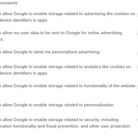
 풍부한 채소가 건강에 미치는 영향
consents
오후 1시 50분 9초 UTC
o allow Google to enable storage related to advertising like cookies on
할 뿐만 아니라 전반적인 건강에도 도움을 주는 놀라운 채소입니다.
evice identifiers in apps.
증진하는 데 도움이 될 수 있는 강력한 화합물이 함유되어 있습니다.
o allow my user data to be sent to Google for online advertising
 영양 가이드
s.
오후 1시 47분 21초 UTC
to allow Google to send me personalized advertising.
풍부한 영양소를 담고 있습니다. 이 생기 넘치는 감귤류 과일은 상큼한
에 신선한 라임즙을 짜 넣거나 좋아하는 요리에 라임 껍질을 더하면,
o allow Google to enable storage related to analytics like cookies on
evice identifiers in apps.
o allow Google to enable storage related to functionality of the website
o allow Google to enable storage related to personalization.
있는 운동에 관한 포스팅입니다. 정보 제공 목적으로만 제공됩니다. 
o allow Google to enable storage related to security, including
우려되는 점이 있으면 항상 의사나 기타 전문 의료진과 상담하세요.
cation functionality and fraud prevention, and other user protection.
최신 게시물입니다: