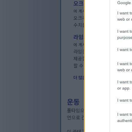
오크라의 효능: 이 영양가
Google 
에 게시됨
영양
2026년 8월 4일 
I want t
오크라는 풍부한 영양소를 제공
web or d
수치를 조절하고 심장 건강을 
I want t
라임의 건강 효능: 완벽한
purpose
에 게시됨
영양
2026년 8월 4일 
I want 
라임은 작고 새콤한 맛 속에 
제공합니다. 아침에 마시는 물
I want t
할 수 있습니다.
자세히 보기...
web or d
더 많은 게시물...
I want t
or app.
운동
I want t
풀타임으로 일을 하면서도 할 수 
I want t
언으로 간주되어서는 안 됩니다. 
authenti
이 카테고리 및 하위 카테고리의 