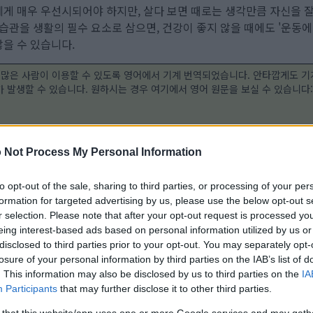
게 매우 우선시되어야 하지만, 살다 보면 때로는 생각만큼 자신을 잘
 습관을 생활의 필수 요소로 삼으면, 건강이 좋지 않을 때에도 '운동
을 수 있습니다.
 많은 사람이 이용할 수 있도록 영어에서 기계 번역되었습니다. 안타깝게도 기
 발생할 수 있습니다. 원하시는 경우 여기에서 영어 원문을 보실 수 있습니다
 Not Process My Personal Information
to opt-out of the sale, sharing to third parties, or processing of your per
formation for targeted advertising by us, please use the below opt-out s
r selection. Please note that after your opt-out request is processed y
eing interest-based ads based on personal information utilized by us or
disclosed to third parties prior to your opt-out. You may separately opt-
losure of your personal information by third parties on the IAB’s list of
. This information may also be disclosed by us to third parties on the
IA
Participants
that may further disclose it to other third parties.