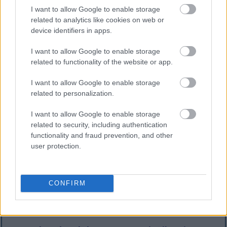
sniedzēju.
I want to allow Google to enable storage
related to analytics like cookies on web or
Jaunākās ziņas šajā kategorijā un tās
device identifiers in apps.
apakškategorijās:
I want to allow Google to enable storage
Labākās fitnesa aktivitātes veselīgam
related to functionality of the website or app.
dzīvesveidam
I want to allow Google to enable storage
Publicēts
Vingrinājums
2025. gada 4. augusts 17:34:12 UTC
related to personalization.
Atrast pareizās fitnesa aktivitātes var pārveidot
jūsu veselības ceļojumu no apgrūtinājuma par
I want to allow Google to enable storage
patīkamu dzīvesveidu. Ideāla vingrojumu rutīna
related to security, including authentication
apvieno efektivitāti ar ilgtspējību, saglabājot
functionality and fraud prevention, and other
motivāciju un vienlaikus nodrošinot rezultātus.
user protection.
Šajā visaptverošajā ceļvedī mēs izpētīsim un
sarindosim 10 labākās fitnesa aktivitātes
veselīgam dzīvesveidam, palīdzot jums atklāt
CONFIRM
iespējas, kas atbilst jūsu personīgajiem mērķiem,
vēlmēm un fiziskās sagatavotības līmenim.
Lasīt
vairāk...