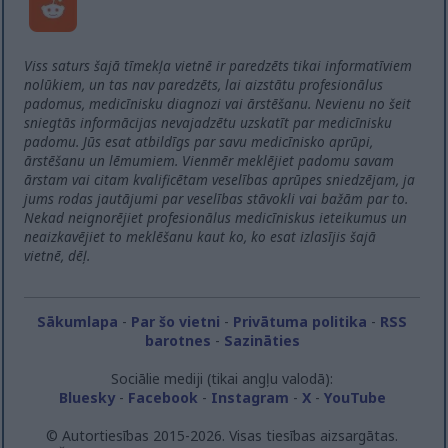
Viss saturs šajā tīmekļa vietnē ir paredzēts tikai informatīviem
nolūkiem, un tas nav paredzēts, lai aizstātu profesionālus
padomus, medicīnisku diagnozi vai ārstēšanu. Nevienu no šeit
sniegtās informācijas nevajadzētu uzskatīt par medicīnisku
padomu. Jūs esat atbildīgs par savu medicīnisko aprūpi,
ārstēšanu un lēmumiem. Vienmēr meklējiet padomu savam
ārstam vai citam kvalificētam veselības aprūpes sniedzējam, ja
jums rodas jautājumi par veselības stāvokli vai bažām par to.
Nekad neignorējiet profesionālus medicīniskus ieteikumus un
neaizkavējiet to meklēšanu kaut ko, ko esat izlasījis šajā
vietnē, dēļ.
Sākumlapa
-
Par šo vietni
-
Privātuma politika
-
RSS
barotnes
-
Sazināties
Sociālie mediji (tikai angļu valodā):
Bluesky
-
Facebook
-
Instagram
-
X
-
YouTube
© Autortiesības 2015-2026. Visas tiesības aizsargātas.