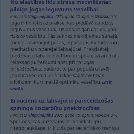
No elastības līdz stresa mazināšanai:
pilnīgs jogas ieguvums veselībai
Publicēts
Vingrinājums
2025. gada 10. aprīlis 09:02:00 UTC
Joga ir holistiska prakse, kas piedāvā daudzus
ieguvumus veselībai, uzlabojot gan garīgo, gan
fizisko veselību. Tās saknes meklējamas senajā
Indijā, apvienojot pozas, elpošanas metodes un
meditāciju vispārējai labsajūtai. Praktizētāji
piedzīvo uzlabotu elastību un spēku, kā arī dziļu
relaksāciju. Pētījumi apstiprina jogas
priekšrocības, padarot to par populāru izvēli
jebkura vecuma un fiziskās sagatavotības
cilvēkiem, kuri meklē optimālu veselību.
Lasīt
vairāk...
Brauciens uz labsajūtu: pārsteidzošas
spininga nodarbību priekšrocības
Publicēts
Vingrinājums
2025. gada 10. aprīlis 08:45:54 UTC
Spinings, kas pazīstams arī kā iekštelpu
riteņbraukšana, ir kļuvis par iecienītāko treniņu