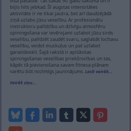
visā pasaulē. Tas sākās 90. gadu sākumā un ir
bijis hits jebkad. Šī augstas intensitātes
aktivitāte ir ne tikai jautra, bet arī daudzējādā
ziņā uzlabo jūsu veselību. Ar profesionālu
instruktoru palīdzību un dzīvīgu atmosfēru
spiningošana var ievērojami uzlabot jūsu sirds
veselību, palīdzēt zaudēt svaru, saglabāt locītavu
veselību, veidot muskuļus un pat uzlabot
garastāvokli. Šajā rakstā ir aplūkotas
spiningošanas veselības priekšrocības un tas,
kāpēc tā pievienošana savam fitnesa plānam
varētu būt nozīmīgs jauninājums.
Lasīt vairāk...
Vairāk ziņu...