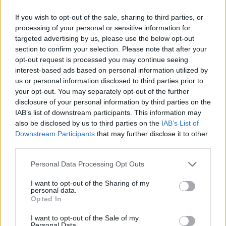
dārzenis sniedz spēcīgas priekšrocības veselībai,
If you wish to opt-out of the sale, sharing to third parties, or
pateicoties bagātīgajam šķiedrvielu saturam un
processing of your personal or sensitive information for
nepieciešamajām uzturvielām. Lai gan
targeted advertising by us, please use the below opt-out
burkāniem tiek pievērsta vislielākā uzmanība,
section to confirm your selection. Please note that after your
pastinaki ir pelnījuši vietu uz jūsu šķīvja to
opt-out request is processed you may continue seeing
unikālā uzturvērtības profila dēļ.
Lasīt vairāk...
interest-based ads based on personal information utilized by
us or personal information disclosed to third parties prior to
Okras priekšrocības: kā šis barojošais
your opt-out. You may separately opt-out of the further
dārzenis atbalsta jūsu veselību
disclosure of your personal information by third parties on the
Publicēts
Uzturs
2026. gada 4. augusts 13:50:11 UTC
IAB’s list of downstream participants. This information may
Okra izceļas kā ievērojams dārzenis, kas
also be disclosed by us to third parties on the
IAB’s List of
nodrošina iespaidīgu uzturu, vienlaikus atbalstot
Downstream Participants
that may further disclose it to other
vispārējo labsajūtu. Šis zaļais pākstsdārzenis
third parties.
satur spēcīgus savienojumus, kas var palīdzēt
Please note that this website/app uses one or more Google
regulēt cukura līmeni asinīs un veicināt sirds
Personal Data Processing Opt Outs
services and may gather and store information including but
veselību.
Lasīt vairāk...
not limited to your visit or usage behaviour. You may click to
I want to opt-out of the Sharing of my
personal data.
grant or deny consent to Google and its third-party tags to
Laimu ieguvumi veselībai: jūsu pilnīgais
Opted In
use your data for below specified purposes in below Google
uztura ceļvedis
consent section.
I want to opt-out of the Sale of my
Publicēts
Uzturs
2026. gada 4. augusts 13:47:23 UTC
Personal Data.