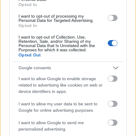
Laimi savā mazajā, pikantā iepakojumā ir
Opted In
iedarbīgs uzturvielu avots. Šie spilgtie citrusaugļi
piedāvā ievērojamus ieguvumus veselībai, kas
I want to opt-out of processing my
Personal Data for Targeted Advertising.
sniedzas daudz tālāk par to atsvaidzinošo garšu.
Opted In
Neatkarīgi no tā, vai rīta ūdenim spiežat svaigu
laima sulu vai piešķirat pikantumu saviem
I want to opt-out of Collection, Use,
Retention, Sale, and/or Sharing of my
iecienītākajiem ēdieniem, jūs savam ķermenim
Personal Data that Is Unrelated with the
piešķirat svarīgas uzturvielas.
Purposes for which it was collected.
Lasīt vairāk...
Opted Out
Vairāk ziņu...
Google consents
I want to allow Google to enable storage
Vingrinājums
related to advertising like cookies on web or
device identifiers in apps.
Ziņojumi par fizisko vingrinājumu, kas ir paveicams,
vienlaikus strādājot pilna laika darbu, kas arī
I want to allow my user data to be sent to
jāapmeklē. Tikai informatīvos nolūkos. Neviena no
Google for online advertising purposes.
šeit sniegtajām ziņām nav uzskatāma par
medicīnisku padomu. Ja jums ir kādas bažas,
I want to allow Google to send me
vienmēr konsultējieties ar savu ārstu vai citu
personalized advertising.
profesionālu veselības aprūpes pakalpojumu