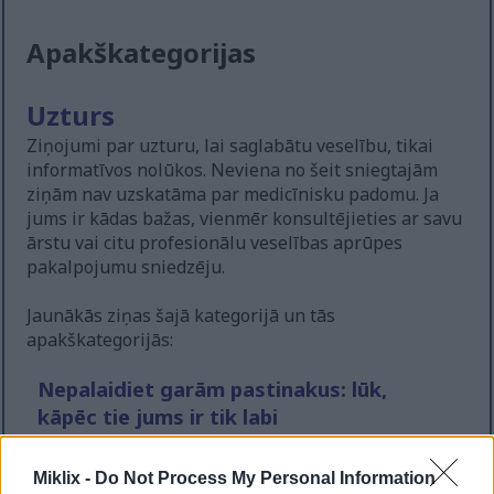
Apakškategorijas
Uzturs
Ziņojumi par uzturu, lai saglabātu veselību, tikai
informatīvos nolūkos. Neviena no šeit sniegtajām
ziņām nav uzskatāma par medicīnisku padomu. Ja
jums ir kādas bažas, vienmēr konsultējieties ar savu
ārstu vai citu profesionālu veselības aprūpes
pakalpojumu sniedzēju.
Jaunākās ziņas šajā kategorijā un tās
apakškategorijās:
Nepalaidiet garām pastinakus: lūk,
kāpēc tie jums ir tik labi
Publicēts
Uzturs
2026. gada 4. augusts 13:53:04 UTC
Pastinaki piedāvā ievērojamas uzturvielas, ko
Miklix -
Do Not Process My Personal Information
daudzi cilvēki nepamana. Šis gaišais sakņu