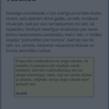
Veselīga uzturēšanās ir ļoti svarīga prioritāte mums
visiem, taču dažkārt dzīvē gadās, un mēs nonākam
situācijās, kad par sevi nerūpējamies tik labi, kā
vajadzētu. Veidojot veselīgus ieradumus par savas
dzīves neatņemamu sastāvdaļu, kad ir labi, ir lielāka
iespēja "pieturēties pie treniņa", kad tas nav tik
labi, un, cerams, neļauties nepareizai ēšanas un
fizisko aktivitāšu rutīnai.
Šī lapa tika mašīntulkota no angļu valodas, lai
padarītu to pieejamu pēc iespējas vairāk
cilvēkiem. Diemžēl mašīntulkošana vēl nav
pilnīga tehnoloģija, tāpēc tajā var rasties kļūdas.
Ja vēlaties, oriģinālo versiju angļu valodā varat
apskatīt šeit:
Health