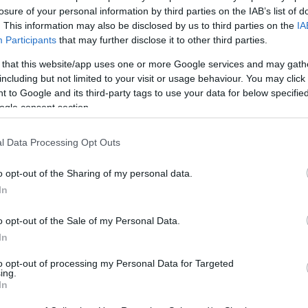
losure of your personal information by third parties on the IAB’s list of
. This information may also be disclosed by us to third parties on the
IA
Participants
that may further disclose it to other third parties.
 that this website/app uses one or more Google services and may gath
including but not limited to your visit or usage behaviour. You may click 
 to Google and its third-party tags to use your data for below specifi
ogle consent section.
l Data Processing Opt Outs
, све изводљиво док имају посао са пуним радним вр
дна од информација овде не треба сматрати медицинск
o opt-out of the Sharing of my personal data.
каром или другим професионалним здравственим радник
In
o opt-out of the Sale of my Personal Data.
категорији и њеним поткатегоријама:
In
ивности за здрав начин живота
to opt-out of processing my Personal Data for Targeted
т 2025. 17:34:44 UTC
ing.
In
тнес активности може трансформисати ваше здравстве
вота. Савршена рутина вежбања комбинује ефикасност