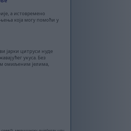
вље
ије, а истовремено
њења која могу помоћи у
ви јарки цитруси нуде
авајућег укуса. Без
јим омиљеним јелима,
 савет, медицинску дијагнозу или