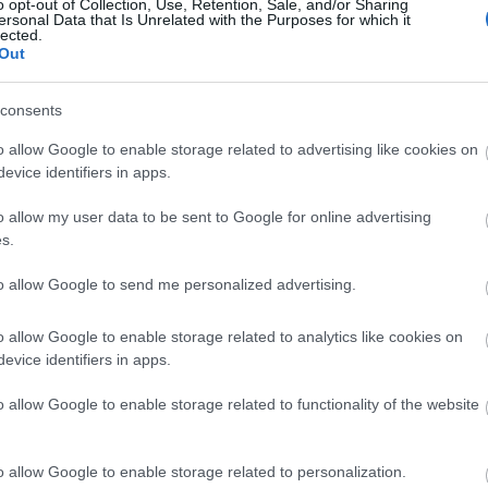
o opt-out of Collection, Use, Retention, Sale, and/or Sharing
саним док истовремено даје резултате. У овом свеобух
ersonal Data that Is Unrelated with the Purposes for which it
lected.
и 10 најбољих фитнес активности за здрав начин живо
Out
су у складу са вашим личним циљевима, жељама и ниво
consents
до ослобађања од стреса: потпуне здравствен
o allow Google to enable storage related to advertising like cookies on
л 2025. 09:05:22 UTC
evice identifiers in apps.
са која нуди бројне здравствене предности, побољшава
и корени сежу до древне Индије, комбинујући положај
o allow my user data to be sent to Google for online advertising
агостање. Практичари доживљавају повећану флексибилн
s.
Студије подржавају предности јоге, што је чини попул
ондиције који траже оптимално здравље.
Прочитај више...
to allow Google to send me personalized advertising.
: Изненађујуће предности часова спиновања
o allow Google to enable storage related to analytics like cookies on
л 2025. 08:51:06 UTC
evice identifiers in apps.
т као вожња бицикла у затвореном, постао је омиљени 
био је хит свих времена. Ова активност високог интензи
o allow Google to enable storage related to functionality of the website
дравље на много начина. Уз помоћ стручних инструкто
обољшати здравље вашег срца, помоћи у губитку теж
шиће, па чак и подићи расположење. Овај чланак се ба
o allow Google to enable storage related to personalization.