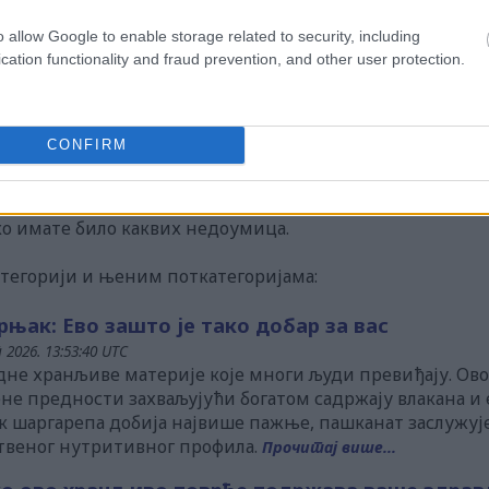
ашто би његово додавање у ваш фитнес план могло би
o allow Google to enable storage related to security, including
cation functionality and fraud prevention, and other user protection.
CONFIRM
 очувања здравља, само у информативне сврхе. Нијед
м саветом. Увек се консултујте са својим лекаром и
о имате било каквих недоумица.
категорији и њеним поткатегоријама:
рњак: Ево зашто је тако добар за вас
 2026. 13:53:40 UTC
не хранљиве материје које многи људи превиђају. Ово
не предности захваљујући богатом садржају влакана и
к шаргарепа добија највише пажње, пашканат заслужуј
ственог нутритивног профила.
Прочитај више...