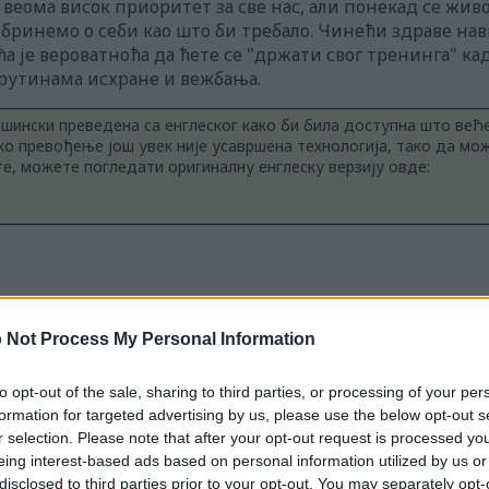
 веома висок приоритет за све нас, али понекад се жив
е бринемо о себи као што би требало. Чинећи здраве на
ћа је вероватноћа да ћете се "држати свог тренинга" ка
рутинама исхране и вежбања.
ашински преведена са енглеског како би била доступна што већ
о превођење још увек није усавршена технологија, тако да мо
те, можете погледати оригиналну енглеску верзију овде:
 Not Process My Personal Information
to opt-out of the sale, sharing to third parties, or processing of your per
formation for targeted advertising by us, please use the below opt-out s
r selection. Please note that after your opt-out request is processed y
eing interest-based ads based on personal information utilized by us or
disclosed to third parties prior to your opt-out. You may separately opt-