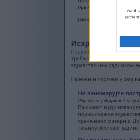
предностима вртења и з
Прочитај више...
I want t
authenti
Још постова...
Исхрана
Поруке о нутритивном делу
треба сматрати медицински
здравственим радником ак
Најновији постови у овој 
Не занемарујте паст
Објављено у
Исхрана
4. август
Пашканат нуди изванред
пружа снажне здравстве
хранљивих материја. До
тањиру због свог једин