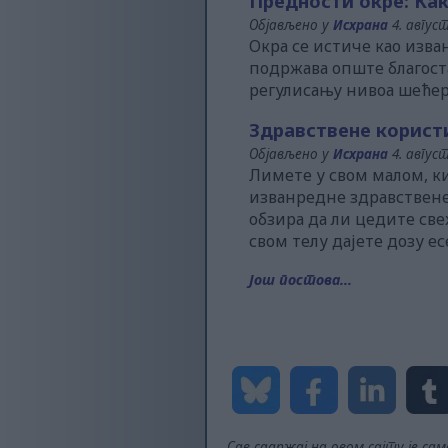
Предности окре: Ка
Објављено у
Исхрана
4. август
Окра се истиче као изв
подржава опште благост
регулисању нивоа шећер
Здравствене корист
Објављено у
Исхрана
4. август
Лимете у свом малом, к
изванредне здравствене 
обзира да ли цедите све
свом телу дајете дозу 
Још постова...
Сав садржај на овом сајту је са