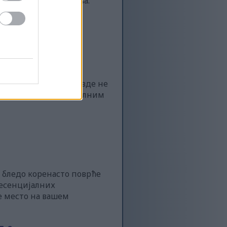
ти велика надоградња.
на од информација овде не
ли другим професионалним
 бледо коренасто поврће
 есенцијалних
е место на вашем