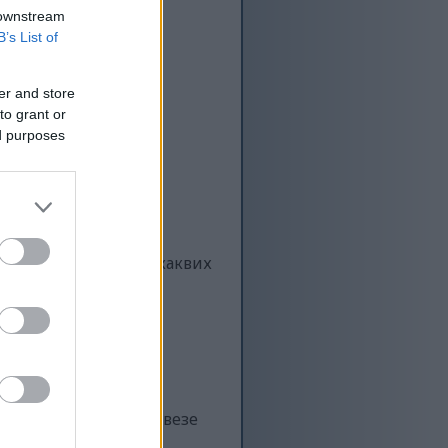
 downstream
B’s List of
er and store
to grant or
ed purposes
еменом. Само у
им саветом. Увек се
ом ако имате било каквих
но путовање од обавезе
 са одрживошћу,