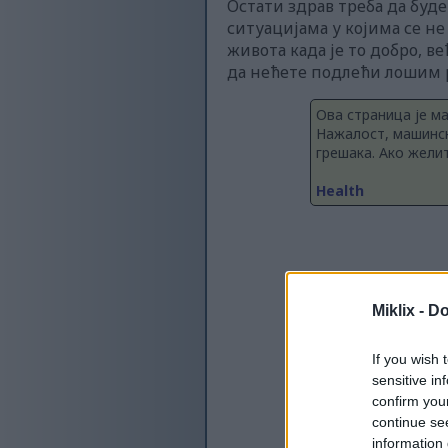
Остати здрав треба да буде
ситуацијама у којима се н
живота када је то добро, ве
да нећете подлећи лошим 
Ова страница је м
Нажалост, машинск
грешака. Ако жели
Health
Miklix -
Do
If you wish 
sensitive in
confirm you
continue se
information 