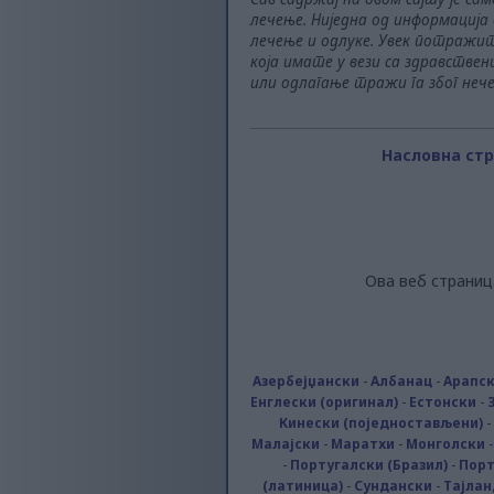
лечење. Ниједна од информација
лечење и одлуке. Увек потражит
која имате у вези са здравстве
или одлагање тражи га због неч
Насловна ст
Ова веб страниц
Азербејџански
-
Албанац
-
Арапс
Енглески (оригинал)
-
Естонски
-
Кинески (поједностављени)
-
Малајски
-
Маратхи
-
Монголски
-
Португалски (Бразил)
-
Порт
(латиница)
-
Сундански
-
Тајлан