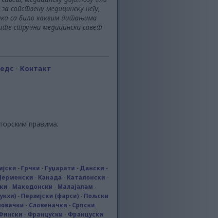
за сопствену медицинску негу,
ника са било каквим питањима
рите стручни медицински савет
еедс
-
Контакт
торским правима.
ијски
-
Грчки
-
Гуџарати
-
Дански
-
Јерменски
-
Канада
-
Каталонски
-
ки
-
Македонски
-
Малајалам
-
укхи)
-
Перзијски (фарси)
-
Пољски
ловачки
-
Словеначки
-
Српски
Фински
-
Француски
-
Француски