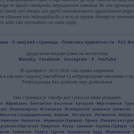
 овде не треба сматрати медицинским саветом. Ви сте одговорни 
е савет свог лекара или другог квалификованог здравственог рад
ним стањем или забринутости у вези са једним. Никада не занема
ега што сте прочитали на овом сајту.
рана
-
О овој веб страници
-
Политика приватности
-
РСС Ф
Друштвени медији (само на енглеском):
Bluesky
-
Facebook
-
Instagram
-
X
-
YouTube
© Цопиригхт 2015-2026. Сва права задржана.
а и сав њен садржај заштићени су међународним законима о ау
Репродукција без дозволе није дозвољена.
Ова страница је такође доступна на овим језицима:
ки
-
Африкаанс
-
Бенгалски
-
Босански
-
Бугарски
-
Вијетнамски
-
Груз
Зулу
-
Индонезијски
-
Исландски
-
Италијански
-
Јаванесе
-
Јапански
-
Кинески (традиционални)
-
Кореан
-
Летонски
-
Литвански
-
Мађарс
-
Немачки
-
Непалски
-
Норвешки (букмал)
-
Орииа
-
Панџапски (гурм
угалски (Португал)
-
Румунски
-
Руски
-
Свахили
-
Сербиа (Србија)
-
С
дски
-
Тамилски
-
Телугу
-
Турски
-
Украјински
-
Урду
-
Филипински
-