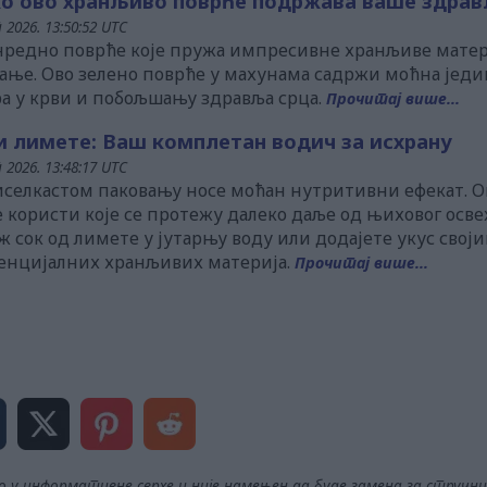
ко ово хранљиво поврће подржава ваше здра
 2026. 13:50:52 UTC
анредно поврће које пружа импресивне хранљиве матер
ање. Ово зелено поврће у махунама садржи моћна једи
а у крви и побољшању здравља срца.
Прочитај више...
и лимете: Ваш комплетан водич за исхрану
 2026. 13:48:17 UTC
иселкастом паковању носе моћан нутритивни ефекат. О
користи које се протежу далеко даље од њиховог освеж
ж сок од лимете у јутарњу воду или додајете укус сво
есенцијалних хранљивих материја.
Прочитај више...
мо у информативне сврхе и није намењен да буде замена за стручни