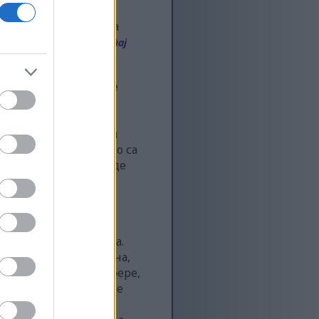
ватном водичу,
та, помажући вам да
ом кондиције.
Прочитај
е предности јоге
јући и ментално и
е, технике дисања и
ост и снагу, заједно са
арним избором за људе
тренинг широм света.
тета није само забавна,
ра и живахне атмосфере,
ине, одржати здравље
ви здравственим