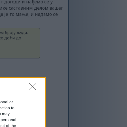
от догоди и нађемо се у
вике саставним делом вашег
да је то мање, и надамо се
ем броју људи.
же доћи до
sonal or
ection to
ou may
 personal
out of the