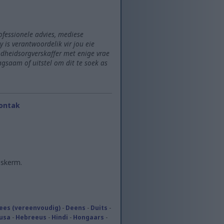
rofessionele advies, mediese
 is verantwoordelik vir jou eie
ndheidsorgverskaffer met enige vrae
gsaam of uitstel om dit te soek as
ontak
eskerm.
ees (vereenvoudig)
-
Deens
-
Duits
-
usa
-
Hebreeus
-
Hindi
-
Hongaars
-