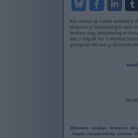
Alle inhoud op hierdie webwerf is s
diagnose of behandeling te wees nie
mediese sorg, behandeling en beslui
wat u mag hê oor 'n mediese toesta
gevolg van iets wat jy op hierdie we
Voor
Hierdi
Albanees
-
Arabies
-
Armeens
-
Aze
Engels (oorspronklik)
-
Estnies
-
F