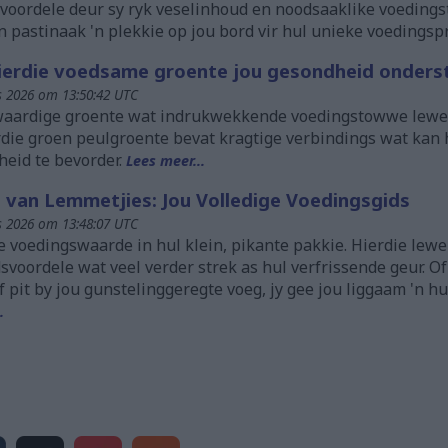
voordele deur sy ryk veselinhoud en noodsaaklike voedings
 pastinaak 'n plekkie op jou bord vir hul unieke voedingspr
ierdie voedsame groente jou gesondheid onders
 2026 om 13:50:42 UTC
kwaardige groente wat indrukwekkende voedingstowwe lewer
die groen peulgroente bevat kragtige verbindings wat kan
heid te bevorder.
Lees meer...
van Lemmetjies: Jou Volledige Voedingsgids
 2026 om 13:48:07 UTC
e voedingswaarde in hul klein, pikante pakkie. Hierdie lewe
oordele wat veel verder strek as hul verfrissende geur. Of
 pit by jou gunstelinggeregte voeg, jy gee jou liggaam 'n 
.