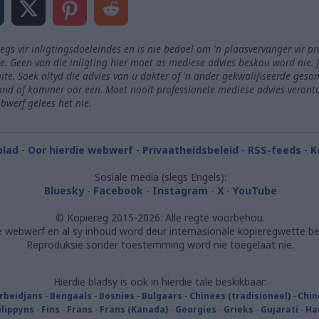
legs vir inligtingsdoeleindes en is nie bedoel om 'n plaasvervanger vir p
. Geen van die inligting hier moet as mediese advies beskou word nie. Jy
te. Soek altyd die advies van u dokter of 'n ander gekwalifiseerde geso
nd of kommer oor een. Moet nooit professionele mediese advies veronta
bwerf gelees het nie.
blad
-
Oor hierdie webwerf
-
Privaatheidsbeleid
-
RSS-feeds
-
K
Sosiale media (slegs Engels):
Bluesky
-
Facebook
-
Instagram
-
X
-
YouTube
© Kopiereg 2015-2026. Alle regte voorbehou.
e webwerf en al sy inhoud word deur internasionale kopieregwette b
Reproduksie sonder toestemming word nie toegelaat nie.
Hierdie bladsy is ook in hierdie tale beskikbaar:
rbeidjans
-
Bengaals
-
Bosnies
-
Bulgaars
-
Chinees (tradisioneel)
-
Chin
ilippyns
-
Fins
-
Frans
-
Frans (Kanada)
-
Georgies
-
Grieks
-
Gujarati
-
Ha