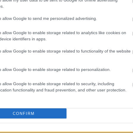
o allow my user data to be sent to Google for online advertising
nnenshuise fietsry, het wêreldwyd 'n gunsteling oefensessi
s.
 ooit 'n treffer. Hierdie hoë-intensiteit aktiwiteit is nie ne
e maniere. Met die hulp van kundige instrukteurs en 'n le
to allow Google to send me personalized advertising.
lik verbeter, help om gewig te verloor, jou gewrigte gesond
. Hierdie artikel delf in die gesondheidsvoordele van spin en
o allow Google to enable storage related to analytics like cookies on
it by jou fiksheidsplan te voeg.
Lees meer...
evice identifiers in apps.
o allow Google to enable storage related to functionality of the website
o allow Google to enable storage related to personalization.
 van gesond bly, slegs vir inligtingsdoeleindes. Geen van die
ie. Raadpleeg altyd jou dokter of ander professionele geso
o allow Google to enable storage related to security, including
cation functionality and fraud prevention, and other user protection.
ategorie en sy subkategorieë:
CONFIRM
ie hoof sien nie: Hier is hoekom hulle so goed vi
 2026 om 13:53:31 UTC
ge voedingstowwe wat baie mense oor die hoof sien. Hierdi