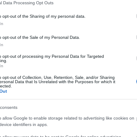
l Data Processing Opt Outs
ategorie en sy subkategorieë:
o opt-out of the Sharing of my personal data.
iwiteite vir 'n gesonde leefstyl
In
025 om 17:34:35 UTC
witeite te vind, kan jou gesondheidsreis van 'n taak in 'n 
o opt-out of the Sale of my Personal Data.
 kombineer doeltreffendheid met volhoubaarheid, wat jou g
In
 omvattende gids sal ons die 10 beste fiksheidsaktiwiteite vi
t jou help om opsies te ontdek wat ooreenstem met jou per
to opt-out of processing my Personal Data for Targeted
k.
Lees meer...
ing.
In
 stresverligting: die volledige gesondheidsvoord
o opt-out of Collection, Use, Retention, Sale, and/or Sharing
 om 09:04:17 UTC
ersonal Data that Is Unrelated with the Purposes for which it
tyk wat talle gesondheidsvoordele bied, wat beide geestelike
lected.
Out
r terug na antieke Indië, wat posture, asemhalingstegnieke 
syns ervaar verbeterde buigsaamheid en krag, tesame met d
le, wat dit 'n gewilde keuse maak vir mense van alle oude
consents
soek.
Lees meer...
o allow Google to enable storage related to advertising like cookies on
verrassende voordele van spinklasse
evice identifiers in apps.
 om 08:48:25 UTC