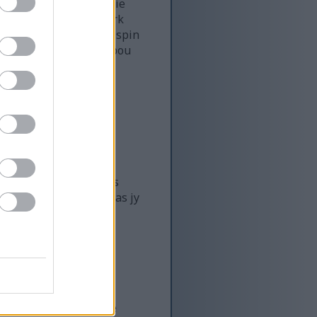
e geword. Dit het in die
t pret nie, maar versterk
wendige atmosfeer kan spin
 te hou, spiere op te bou
 waarom dit 'n groot
 inligting hier moet as
ndheidsorgverskaffer as jy
r jou is
e ligte wortelgroente