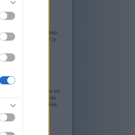
aangename leefstyl omskep.
emotiveerd hou terwyl jy
r 'n gesonde leefstyl
soonlike doelwitte,
ele van joga
 en fisiese gesondheid
en meditasie kombineer vir
iep ontspanning. Studies
rdomme en fiksheidsvlakke