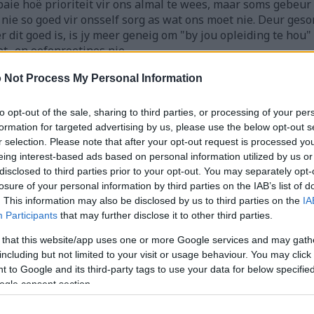
baie hoë prioriteit vir ons almal te wees, maar soms gebeur
 nie so goed vir onsself sorg as wat ons moet nie. Deur ges
dit goed is, is jy meer geneig om "by jou opleiding te hou"
t- en oefenroetines nie.
 Not Process My Personal Information
sjienvertaal uit Engels om dit vir soveel mense moontlik toeganklik t
 nie 'n volmaakte tegnologie nie, dus kan foute voorkom. As jy verkie
se weergawe hier sien:
to opt-out of the sale, sharing to third parties, or processing of your per
formation for targeted advertising by us, please use the below opt-out s
r selection. Please note that after your opt-out request is processed y
eing interest-based ads based on personal information utilized by us or
disclosed to third parties prior to your opt-out. You may separately opt-
losure of your personal information by third parties on the IAB’s list of
. This information may also be disclosed by us to third parties on the
IA
Participants
that may further disclose it to other third parties.
 that this website/app uses one or more Google services and may gath
including but not limited to your visit or usage behaviour. You may click 
 alles doenbaar terwyl jy ook 'n voltydse werk het om na te k
 to Google and its third-party tags to use your data for below specifi
n die inligting hier moet as mediese advies beskou word nie
ogle consent section.
dheidsorgverskaffer as jy enige kommer het.