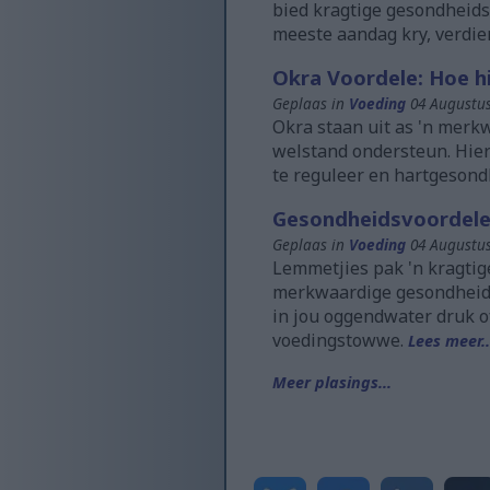
bied kragtige gesondheids
meeste aandag kry, verdien
Okra Voordele: Hoe h
Geplaas in
Voeding
04 Augustus
Okra staan uit as 'n mer
welstand ondersteun. Hier
te reguleer en hartgesond
Gesondheidsvoordele 
Geplaas in
Voeding
04 Augustus
Lemmetjies pak 'n kragtig
merkwaardige gesondheidsv
in jou oggendwater druk of
voedingstowwe.
Lees meer..
Meer plasings...