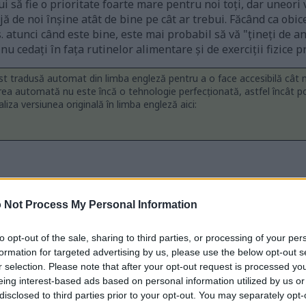
 să fie o prioritate foarte mare pentru noi toți, dar uneori 
ijă de noi înșine atât de bine pe cât ar trebui. Făcând ca obi
s. atunci când este bine, este mai probabil să vă "țineți de 
nu cedați în fața rutinelor alimentare și de exerciții fizice p
st tradusă automat din limba engleză pentru a o face accesibilă cât
rea automată nu este încă o tehnologie perfecționată, astfel încât p
ualiza versiunea originală în limba engleză aici:
 Not Process My Personal Information
to opt-out of the sale, sharing to third parties, or processing of your per
formation for targeted advertising by us, please use the below opt-out s
r selection. Please note that after your opt-out request is processed y
eing interest-based ads based on personal information utilized by us or
disclosed to third parties prior to your opt-out. You may separately opt-