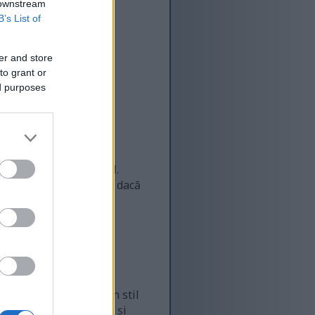
 downstream
B’s List of
er and store
to grant or
ed purposes
 loc de muncă cu normă
onsiderată sfat medical.
 de asistență medicală dacă
intr-o corvoadă într-un stil
 menținându-te motivat și