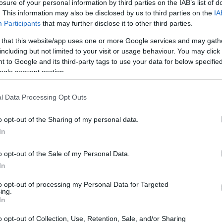
losure of your personal information by third parties on the IAB’s list of
. This information may also be disclosed by us to third parties on the
IA
Participants
that may further disclose it to other third parties.
 that this website/app uses one or more Google services and may gath
including but not limited to your visit or usage behaviour. You may click 
 to Google and its third-party tags to use your data for below specifi
ogle consent section.
l Data Processing Opt Outs
, toate realizabile în timp ce trebuie să vă ocupați și de un
tiv. Niciuna dintre informațiile de aici nu ar trebui să fie c
o opt-out of the Sharing of my personal data.
 medicul dumneavoastră sau cu un alt furnizor profesionist
In
o opt-out of the Sale of my Personal Data.
ategorie și subcategoriile sale:
In
ți de fitness pentru un stil de viață sănătos
to opt-out of processing my Personal Data for Targeted
ing.
5 la 17:34:17 UTC
In
tness potrivite poate transforma călătoria ta către sănătate d
rfectă de exerciții combină eficacitatea cu sustenabilitatea,
o opt-out of Collection, Use, Retention, Sale, and/or Sharing