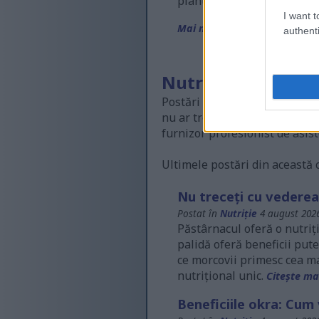
planul tău de fitness ar pu
I want t
Mai multe posturi...
authenti
Nutriție
Postări despre partea nutrițio
nu ar trebui să fie considera
furnizor profesionist de asis
Ultimele postări din această c
Nu treceți cu vederea
Postat în
Nutriție
4 august 2026
Păstârnacul oferă o nutri
palidă oferă beneficii pute
ce morcovii primesc cea ma
nutrițional unic.
Citește mai
Beneficiile okra: Cum