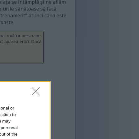
viața se întâmplă și ne aflăm
ceiurile sănătoase să facă
antrenament" atunci când este
roaste.
 mai multor persoane.
ot apărea erori. Dacă
sonal or
ection to
ou may
 personal
out of the