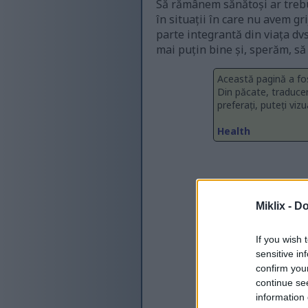
Să rămânem sănătoși ar trebui
în situații în care nu avem gr
parte integrantă din viața dv
mai puțin bine și, sperăm, să 
Această pagină a fo
Din păcate, traduce
preferați, puteți viz
Health
Miklix -
Do
If you wish 
sensitive in
confirm you
continue se
information 