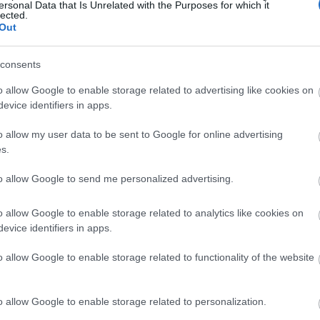
ersonal Data that Is Unrelated with the Purposes for which it
 ghid cuprinzător, vom explora și vom clasifica cele mai bune 
lected.
ătos, ajutându-te să descoperi opțiuni care se aliniază obiec
Out
tău de fitness.
Citește mai mult...
consents
 reducerea stresului: beneficiile complete pentru 
25 la 09:02:11 UTC
o allow Google to enable storage related to advertising like cookies on
tică care oferă numeroase beneficii pentru sănătate, îmbună
evice identifiers in apps.
 Rădăcinile sale provin din India antică, combinând posturi, te
re generală. Practicanții experimentează o flexibilitate și 
o allow my user data to be sent to Google for online advertising
ile susțin beneficiile yoga, făcându-l o alegere populară pe
s.
itness care caută o sănătate optimă.
Citește mai mult...
to allow Google to send me personalized advertising.
ss: Beneficiile surprinzătoare ale cursurilor de s
25 la 08:47:25 UTC
o allow Google to enable storage related to analytics like cookies on
b denumirea de ciclism indoor, a devenit un antrenament pref
evice identifiers in apps.
 '90 și a fost un hit vreodată. Această activitate de mare int
țește sănătatea în multe feluri. Cu ajutorul instructorilor ex
o allow Google to enable storage related to functionality of the website
l vă poate îmbunătăți considerabil sănătatea inimii, vă poate
 articulațiile sănătoase, vă poate construi mușchi și chiar v
o allow Google to enable storage related to personalization.
izează avantajele pentru sănătate ale spinning-ului și de ce 