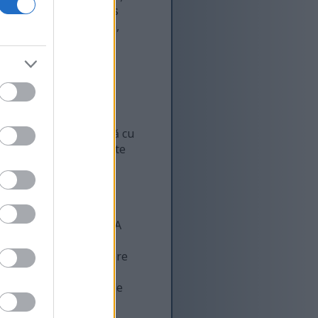
10 activități de fitness
tivelor tale personale,
sănătate ale yoga
tățind atât sănătatea
hnici de respirație și
forță sporite, împreună cu
ntru persoanele de toate
pinning
erat la nivel global. A
ensitate nu este doar
perți și a unei atmosfere
 ajuta la pierderea în
ă poate ridica starea de
adăugarea acestuia la