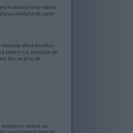
nd în același timp starea
glarea nivelului de zahăr
e vibrante oferă beneficii
 că stoarci suc proaspăt de
ului tău un plus de
l, diagnosticul medical sau
tru propria îngrijire medicală,