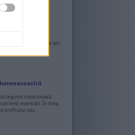
 dintre informațiile de aici
avoastră sau cu un alt
u dumneavoastră
astă legumă rădăcinoasă
utrienți esențiali. În timp
ă profilului său