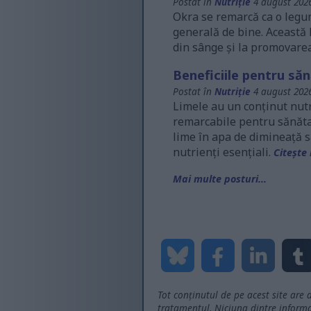
Postat în
Nutriție
4 august 2026
Okra se remarcă ca o legum
generală de bine. Această 
din sânge și la promovarea
Beneficiile pentru săn
Postat în
Nutriție
4 august 2026
Limele au un conținut nutri
remarcabile pentru sănătat
lime în apa de dimineață s
nutrienți esențiali.
Citește 
Mai multe posturi...
Tot conținutul de pe acest site are 
tratamentul. Niciuna dintre informaț