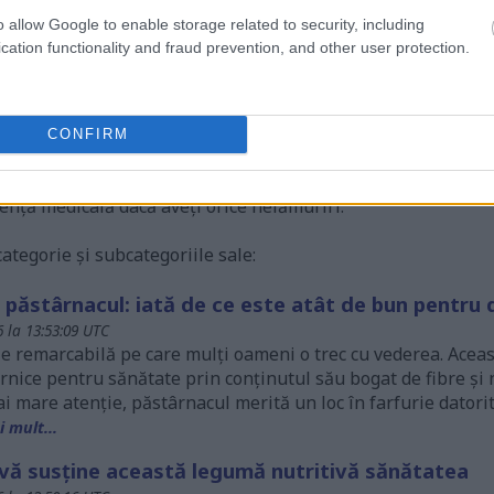
tea fi o actualizare majoră.
Citește mai mult...
o allow Google to enable storage related to security, including
cation functionality and fraud prevention, and other user protection.
CONFIRM
nală a menținerii sănătății, doar în scop informativ. Niciuna
tă sfat medical. Consultați-vă întotdeauna cu medicul dumne
tență medicală dacă aveți orice nelămuriri.
ategorie și subcategoriile sale:
 păstârnacul: iată de ce este atât de bun pentr
 la 13:53:09 UTC
ție remarcabilă pe care mulți oameni o trec cu vederea. Ace
rnice pentru sănătate prin conținutul său bogat de fibre și n
i mare atenție, păstârnacul merită un loc în farfurie datorit
 mult...
 vă susține această legumă nutritivă sănătatea