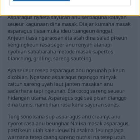
Kuliner anu Serbaguna
Asparagus nyaéta sayuran anu serbaguna kalayan
seueur kagunaan dina masak. Diajar kumaha masak
asparagus tiasa muka ideu tuangeun énggal.
Anjeun tiasa ngaraosan éta atah dina salad pikeun
kéngingkeun rasa seger anu renyah atanapi
nyobian sababaraha metode masak sapertos
blanching, grilling, sareng sautéing.
Aya seueur resep asparagus anu ngeunah pikeun
dicobian. Ngasang asparagus nganggo minyak
zaitun sareng uyah laut janten masakan anu
saderhana tapi ngeunah. Éta cocog sareng seueur
hidangan utama. Asparagus ogé saé pisan dianggo
dina tumis, nambihan rasa kana sayuran sanés.
Tong sono kana sup asparagus anu creamy, anu
nyorot rasa anu beunghar. Nalika masak asparagus,
pastikeun ulah kaleuleuwihi asakna. Ieu ngajaga
warnana tetep caang sareng nutrisi na tetep utuh.