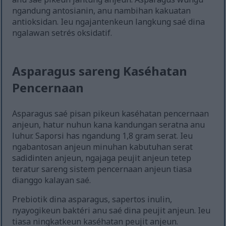
ngandung antosianin, anu nambihan kakuatan
antioksidan. Ieu ngajantenkeun langkung saé dina
ngalawan setrés oksidatif.
Asparagus sareng Kaséhatan
Pencernaan
Asparagus saé pisan pikeun kaséhatan pencernaan
anjeun, hatur nuhun kana kandungan seratna anu
luhur. Saporsi has ngandung 1,8 gram serat. Ieu
ngabantosan anjeun minuhan kabutuhan serat
sadidinten anjeun, ngajaga peujit anjeun tetep
teratur sareng sistem pencernaan anjeun tiasa
dianggo kalayan saé.
Prebiotik dina asparagus, sapertos inulin,
nyayogikeun baktéri anu saé dina peujit anjeun. Ieu
tiasa ningkatkeun kaséhatan peujit anjeun.