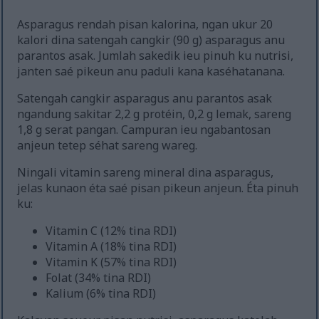
Asparagus rendah pisan kalorina, ngan ukur 20
kalori dina satengah cangkir (90 g) asparagus anu
parantos asak. Jumlah sakedik ieu pinuh ku nutrisi,
janten saé pikeun anu paduli kana kaséhatanana.
Satengah cangkir asparagus anu parantos asak
ngandung sakitar 2,2 g protéin, 0,2 g lemak, sareng
1,8 g serat pangan. Campuran ieu ngabantosan
anjeun tetep séhat sareng wareg.
Ningali vitamin sareng mineral dina asparagus,
jelas kunaon éta saé pisan pikeun anjeun. Éta pinuh
ku:
Vitamin C (12% tina RDI)
Vitamin A (18% tina RDI)
Vitamin K (57% tina RDI)
Folat (34% tina RDI)
Kalium (6% tina RDI)