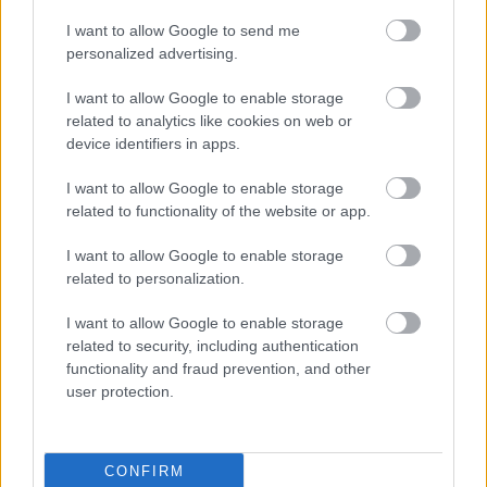
Asparagus téh lain ngan saukur sayuran anu
ngeunah. Asparagus ogé bisa ngabantu anjeun sare
I want to allow Google to send me
tibra. Ieu kusabab ngandung sanyawa husus anu
personalized advertising.
bisa ningkatkeun kualitas sare anjeun.
I want to allow Google to enable storage
Éta ogé saé pikeun suasana haté anjeun. Asparagus
related to analytics like cookies on web or
pinuh ku folat, anu ngabantosan ngontrol bahan
device identifiers in apps.
kimia anu aya hubunganana sareng suasana haté
dina uteuk anjeun. Ngadahar éta tiasa
I want to allow Google to enable storage
ngajantenkeun anjeun ngaraos langkung bagja.
related to functionality of the website or app.
Asparagus malah tiasa ngabantosan ngirangan
I want to allow Google to enable storage
setrés. Asparagus ngandung antioksidan anu tiasa
related to personalization.
nenangkeun anjeun. Sanaos kalolobaan panilitian
dilakukeun dina sato atanapi di laboratorium,
I want to allow Google to enable storage
related to security, including authentication
nambihan asparagus kana tuangeun anjeun tiasa
functionality and fraud prevention, and other
ngagaduhan seueur mangpaat.
user protection.
Kagunaan Asparagus dina
CONFIRM