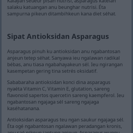
Kalayan seueur pisan nutrisi, asparagus katelah
salaku katuangan anu beunghar nutrisi. Éta
sampurna pikeun ditambihkeun kana diet séhat.
Sipat Antioksidan Asparagus
Asparagus pinuh ku antioksidan anu ngabantosan
anjeun tetep séhat. Sanyawa ieu ngalawan radikal
bébas, anu tiasa ngabahayakeun sél. Ieu ngirangan
kasempetan gering tina setrés oksidatif.
Sababaraha antioksidan konci dina asparagus
nyaéta Vitamin C, Vitamin E, glutation, sareng
flavonoid sapertos quercetin sareng kaempferol. Ieu
ngabantosan ngajaga sél sareng ngajaga
kaséhatanana.
Antioksidan asparagus teu ngan saukur ngajaga sél.
Éta ogé ngabantosan ngalawan peradangan kronis,
anu saé pikeun jantung anjeun. Asparagus wungu