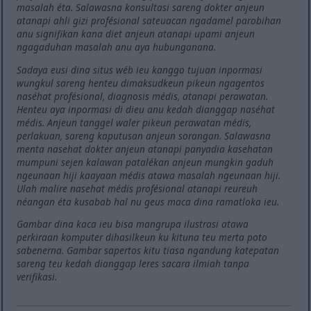
masalah éta. Salawasna konsultasi sareng dokter anjeun
atanapi ahli gizi profésional sateuacan ngadamel parobihan
anu signifikan kana diet anjeun atanapi upami anjeun
ngagaduhan masalah anu aya hubunganana.
Sadaya eusi dina situs wéb ieu kanggo tujuan inpormasi
wungkul sareng henteu dimaksudkeun pikeun ngagentos
naséhat profésional, diagnosis médis, atanapi perawatan.
Henteu aya inpormasi di dieu anu kedah dianggap naséhat
médis. Anjeun tanggel waler pikeun perawatan médis,
perlakuan, sareng kaputusan anjeun sorangan. Salawasna
menta nasehat dokter anjeun atanapi panyadia kasehatan
mumpuni sejen kalawan patalékan anjeun mungkin gaduh
ngeunaan hiji kaayaan médis atawa masalah ngeunaan hiji.
Ulah malire nasehat médis profésional atanapi reureuh
néangan éta kusabab hal nu geus maca dina ramatloka ieu.
Gambar dina kaca ieu bisa mangrupa ilustrasi atawa
perkiraan komputer dihasilkeun ku kituna teu merta poto
sabenerna. Gambar sapertos kitu tiasa ngandung katepatan
sareng teu kedah dianggap leres sacara ilmiah tanpa
verifikasi.