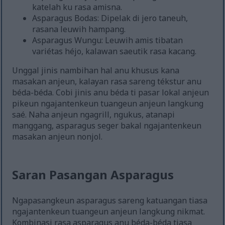
katelah ku rasa amisna.
Asparagus Bodas: Dipelak di jero taneuh,
rasana leuwih hampang.
Asparagus Wungu: Leuwih amis tibatan
variétas héjo, kalawan saeutik rasa kacang.
Unggal jinis nambihan hal anu khusus kana
masakan anjeun, kalayan rasa sareng tékstur anu
béda-béda. Cobi jinis anu béda ti pasar lokal anjeun
pikeun ngajantenkeun tuangeun anjeun langkung
saé. Naha anjeun ngagrill, ngukus, atanapi
manggang, asparagus seger bakal ngajantenkeun
masakan anjeun nonjol.
Saran Pasangan Asparagus
Ngapasangkeun asparagus sareng katuangan tiasa
ngajantenkeun tuangeun anjeun langkung nikmat.
Kombinasi rasa asparagus anu béda-béda tiasa