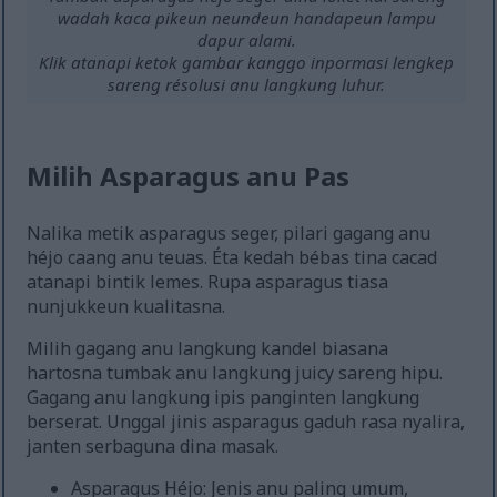
wadah kaca pikeun neundeun handapeun lampu
dapur alami.
Klik atanapi ketok gambar kanggo inpormasi lengkep
sareng résolusi anu langkung luhur.
Milih Asparagus anu Pas
Nalika metik asparagus seger, pilari gagang anu
héjo caang anu teuas. Éta kedah bébas tina cacad
atanapi bintik lemes. Rupa asparagus tiasa
nunjukkeun kualitasna.
Milih gagang anu langkung kandel biasana
hartosna tumbak anu langkung juicy sareng hipu.
Gagang anu langkung ipis panginten langkung
berserat. Unggal jinis asparagus gaduh rasa nyalira,
janten serbaguna dina masak.
Asparagus Héjo: Jenis anu paling umum,