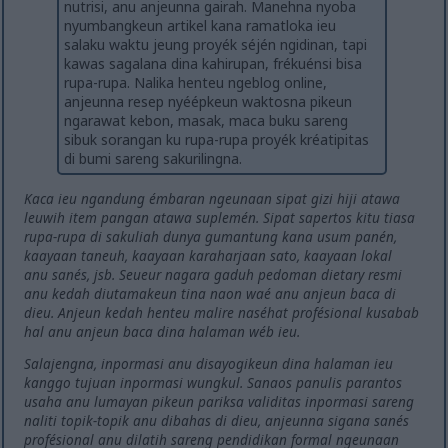
nutrisi, anu anjeunna gairah. Manehna nyoba
nyumbangkeun artikel kana ramatloka ieu
salaku waktu jeung proyék séjén ngidinan, tapi
kawas sagalana dina kahirupan, frékuénsi bisa
rupa-rupa. Nalika henteu ngeblog online,
anjeunna resep nyéépkeun waktosna pikeun
ngarawat kebon, masak, maca buku sareng
sibuk sorangan ku rupa-rupa proyék kréatipitas
di bumi sareng sakurilingna.
Kaca ieu ngandung émbaran ngeunaan sipat gizi hiji atawa
leuwih item pangan atawa suplemén. Sipat sapertos kitu tiasa
rupa-rupa di sakuliah dunya gumantung kana usum panén,
kaayaan taneuh, kaayaan karaharjaan sato, kaayaan lokal
anu sanés, jsb. Seueur nagara gaduh pedoman dietary resmi
anu kedah diutamakeun tina naon waé anu anjeun baca di
dieu. Anjeun kedah henteu malire naséhat profésional kusabab
hal anu anjeun baca dina halaman wéb ieu.
Salajengna, inpormasi anu disayogikeun dina halaman ieu
kanggo tujuan inpormasi wungkul. Sanaos panulis parantos
usaha anu lumayan pikeun pariksa validitas inpormasi sareng
naliti topik-topik anu dibahas di dieu, anjeunna sigana sanés
profésional anu dilatih sareng pendidikan formal ngeunaan