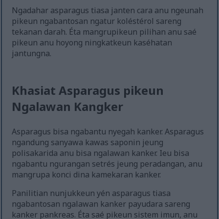
Ngadahar asparagus tiasa janten cara anu ngeunah
pikeun ngabantosan ngatur koléstérol sareng
tekanan darah. Éta mangrupikeun pilihan anu saé
pikeun anu hoyong ningkatkeun kaséhatan
jantungna.
Khasiat Asparagus pikeun
Ngalawan Kangker
Asparagus bisa ngabantu nyegah kanker. Asparagus
ngandung sanyawa kawas saponin jeung
polisakarida anu bisa ngalawan kanker. Ieu bisa
ngabantu ngurangan setrés jeung peradangan, anu
mangrupa konci dina kamekaran kanker.
Panilitian nunjukkeun yén asparagus tiasa
ngabantosan ngalawan kanker payudara sareng
kanker pankreas. Éta saé pikeun sistem imun, anu