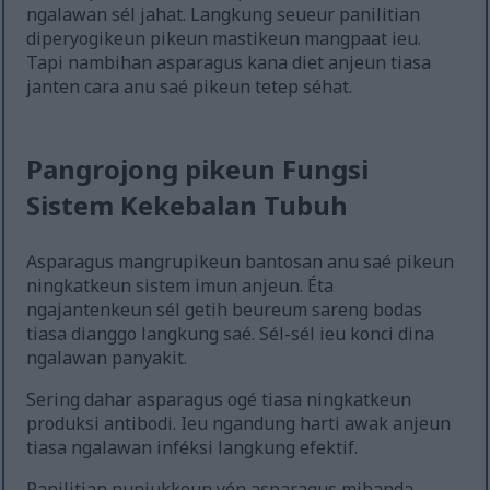
ngalawan sél jahat. Langkung seueur panilitian
diperyogikeun pikeun mastikeun mangpaat ieu.
Tapi nambihan asparagus kana diet anjeun tiasa
janten cara anu saé pikeun tetep séhat.
Pangrojong pikeun Fungsi
Sistem Kekebalan Tubuh
Asparagus mangrupikeun bantosan anu saé pikeun
ningkatkeun sistem imun anjeun. Éta
ngajantenkeun sél getih beureum sareng bodas
tiasa dianggo langkung saé. Sél-sél ieu konci dina
ngalawan panyakit.
Sering dahar asparagus ogé tiasa ningkatkeun
produksi antibodi. Ieu ngandung harti awak anjeun
tiasa ngalawan inféksi langkung efektif.
Panilitian nunjukkeun yén asparagus mibanda