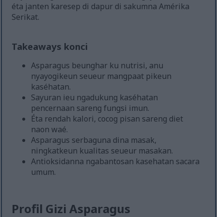
éta janten karesep di dapur di sakumna Amérika
Serikat.
Takeaways konci
Asparagus beunghar ku nutrisi, anu
nyayogikeun seueur mangpaat pikeun
kaséhatan.
Sayuran ieu ngadukung kaséhatan
pencernaan sareng fungsi imun.
Éta rendah kalori, cocog pisan sareng diet
naon waé.
Asparagus serbaguna dina masak,
ningkatkeun kualitas seueur masakan.
Antioksidanna ngabantosan kasehatan sacara
umum.
Profil Gizi Asparagus