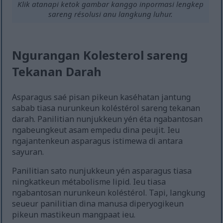
Klik atanapi ketok gambar kanggo inpormasi lengkep
sareng résolusi anu langkung luhur.
Ngurangan Kolesterol sareng
Tekanan Darah
Asparagus saé pisan pikeun kaséhatan jantung
sabab tiasa nurunkeun koléstérol sareng tekanan
darah. Panilitian nunjukkeun yén éta ngabantosan
ngabeungkeut asam empedu dina peujit. Ieu
ngajantenkeun asparagus istimewa di antara
sayuran.
Panilitian sato nunjukkeun yén asparagus tiasa
ningkatkeun métabolisme lipid. Ieu tiasa
ngabantosan nurunkeun koléstérol. Tapi, langkung
seueur panilitian dina manusa diperyogikeun
pikeun mastikeun mangpaat ieu.