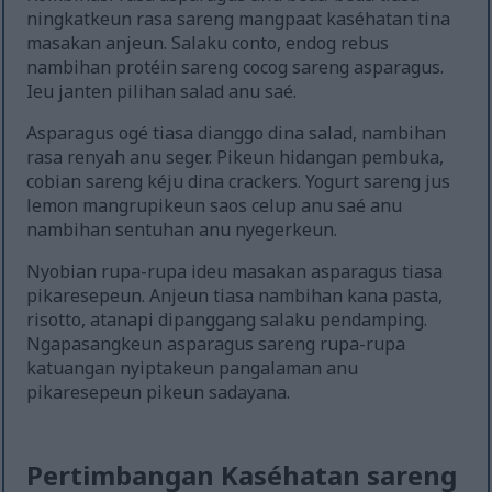
ningkatkeun rasa sareng mangpaat kaséhatan tina
masakan anjeun. Salaku conto, endog rebus
nambihan protéin sareng cocog sareng asparagus.
Ieu janten pilihan salad anu saé.
Asparagus ogé tiasa dianggo dina salad, nambihan
rasa renyah anu seger. Pikeun hidangan pembuka,
cobian sareng kéju dina crackers. Yogurt sareng jus
lemon mangrupikeun saos celup anu saé anu
nambihan sentuhan anu nyegerkeun.
Nyobian rupa-rupa ideu masakan asparagus tiasa
pikaresepeun. Anjeun tiasa nambihan kana pasta,
risotto, atanapi dipanggang salaku pendamping.
Ngapasangkeun asparagus sareng rupa-rupa
katuangan nyiptakeun pangalaman anu
pikaresepeun pikeun sadayana.
Pertimbangan Kaséhatan sareng