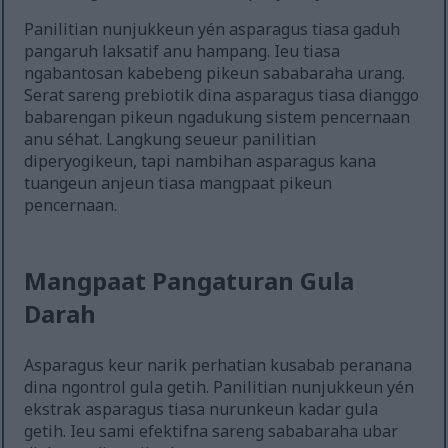
Panilitian nunjukkeun yén asparagus tiasa gaduh
pangaruh laksatif anu hampang. Ieu tiasa
ngabantosan kabebeng pikeun sababaraha urang.
Serat sareng prebiotik dina asparagus tiasa dianggo
babarengan pikeun ngadukung sistem pencernaan
anu séhat. Langkung seueur panilitian
diperyogikeun, tapi nambihan asparagus kana
tuangeun anjeun tiasa mangpaat pikeun
pencernaan.
Mangpaat Pangaturan Gula
Darah
Asparagus keur narik perhatian kusabab peranana
dina ngontrol gula getih. Panilitian nunjukkeun yén
ekstrak asparagus tiasa nurunkeun kadar gula
getih. Ieu sami efektifna sareng sababaraha ubar