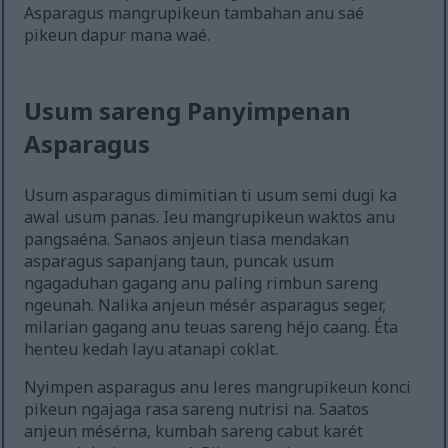
Asparagus mangrupikeun tambahan anu saé
pikeun dapur mana waé.
Usum sareng Panyimpenan
Asparagus
Usum asparagus dimimitian ti usum semi dugi ka
awal usum panas. Ieu mangrupikeun waktos anu
pangsaéna. Sanaos anjeun tiasa mendakan
asparagus sapanjang taun, puncak usum
ngagaduhan gagang anu paling rimbun sareng
ngeunah. Nalika anjeun mésér asparagus seger,
milarian gagang anu teuas sareng héjo caang. Éta
henteu kedah layu atanapi coklat.
Nyimpen asparagus anu leres mangrupikeun konci
pikeun ngajaga rasa sareng nutrisi na. Saatos
anjeun mésérna, kumbah sareng cabut karét