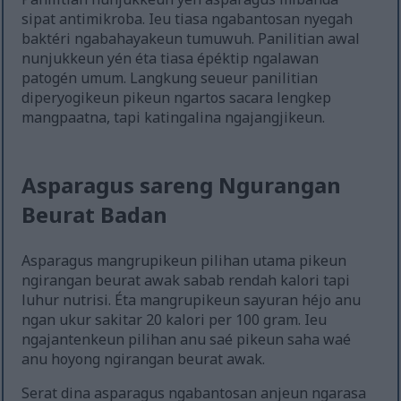
sipat antimikroba. Ieu tiasa ngabantosan nyegah
baktéri ngabahayakeun tumuwuh. Panilitian awal
nunjukkeun yén éta tiasa épéktip ngalawan
patogén umum. Langkung seueur panilitian
diperyogikeun pikeun ngartos sacara lengkep
mangpaatna, tapi katingalina ngajangjikeun.
Asparagus sareng Ngurangan
Beurat Badan
Asparagus mangrupikeun pilihan utama pikeun
ngirangan beurat awak sabab rendah kalori tapi
luhur nutrisi. Éta mangrupikeun sayuran héjo anu
ngan ukur sakitar 20 kalori per 100 gram. Ieu
ngajantenkeun pilihan anu saé pikeun saha waé
anu hoyong ngirangan beurat awak.
Serat dina asparagus ngabantosan anjeun ngarasa