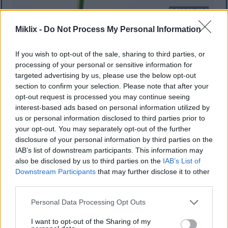
Miklix -
Do Not Process My Personal Information
Tumbak asparagus héjo tunggal sareng gagang
ramping sareng tip hipu ngalawan latar tukang
minimalis anu bersih.
If you wish to opt-out of the sale, sharing to third parties, or
Klik atanapi ketok gambar kanggo inpormasi lengkep
processing of your personal or sensitive information for
sareng résolusi anu langkung luhur.
targeted advertising by us, please use the below opt-out
section to confirm your selection. Please note that after your
opt-out request is processed you may continue seeing
interest-based ads based on personal information utilized by
Mangpaat Kaséhatan
us or personal information disclosed to third parties prior to
Réproduktif Poténsial
your opt-out. You may separately opt-out of the further
disclosure of your personal information by third parties on the
IAB’s list of downstream participants. This information may
Asparagus téh saé pisan pikeun kaséhatan
also be disclosed by us to third parties on the
IAB’s List of
réproduktif, jantenkeun éta bagian konci tina diet
Downstream Participants
that may further disclose it to other
séhat. Asparagus pinuh ku folat, anu saé pikeun
third parties.
kaséhatan réproduktif. Ieu penting pisan nalika
Please note that this website/app uses one or more Google
kakandungan sabab folat ngabantosan kamekaran
Personal Data Processing Opt Outs
services and may gather and store information including but
janin sareng nyegah cacad lahir.
not limited to your visit or usage behaviour. You may click to
I want to opt-out of the Sharing of my