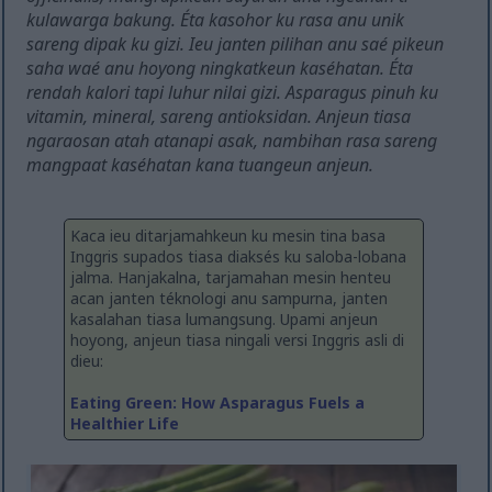
kulawarga bakung. Éta kasohor ku rasa anu unik
sareng dipak ku gizi. Ieu janten pilihan anu saé pikeun
saha waé anu hoyong ningkatkeun kaséhatan. Éta
rendah kalori tapi luhur nilai gizi. Asparagus pinuh ku
vitamin, mineral, sareng antioksidan. Anjeun tiasa
ngaraosan atah atanapi asak, nambihan rasa sareng
mangpaat kaséhatan kana tuangeun anjeun.
Kaca ieu ditarjamahkeun ku mesin tina basa
Inggris supados tiasa diaksés ku saloba-lobana
jalma. Hanjakalna, tarjamahan mesin henteu
acan janten téknologi anu sampurna, janten
kasalahan tiasa lumangsung. Upami anjeun
hoyong, anjeun tiasa ningali versi Inggris asli di
dieu:
Eating Green: How Asparagus Fuels a
Healthier Life