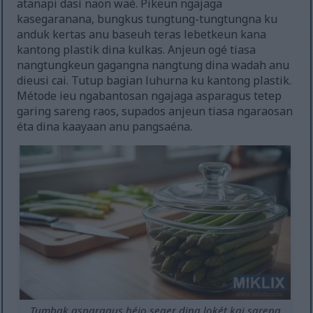
atanapi dasi naon waé. Pikeun ngajaga
kasegaranana, bungkus tungtung-tungtungna ku
anduk kertas anu baseuh teras lebetkeun kana
kantong plastik dina kulkas. Anjeun ogé tiasa
nangtungkeun gagangna nangtung dina wadah anu
dieusi cai. Tutup bagian luhurna ku kantong plastik.
Métode ieu ngabantosan ngajaga asparagus tetep
garing sareng raos, supados anjeun tiasa ngaraosan
éta dina kaayaan anu pangsaéna.
Tumbak asparagus héjo seger dina lokét kai sareng