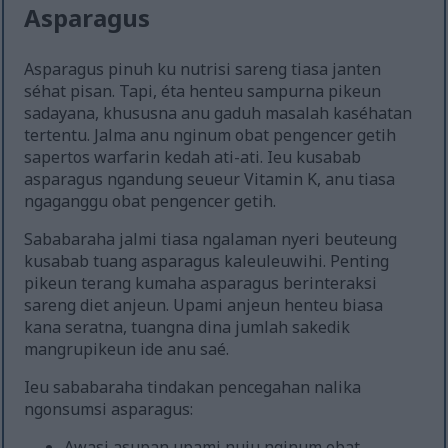
Asparagus
Asparagus pinuh ku nutrisi sareng tiasa janten
séhat pisan. Tapi, éta henteu sampurna pikeun
sadayana, khususna anu gaduh masalah kaséhatan
tertentu. Jalma anu nginum obat pengencer getih
sapertos warfarin kedah ati-ati. Ieu kusabab
asparagus ngandung seueur Vitamin K, anu tiasa
ngaganggu obat pengencer getih.
Sababaraha jalmi tiasa ngalaman nyeri beuteung
kusabab tuang asparagus kaleuleuwihi. Penting
pikeun terang kumaha asparagus berinteraksi
sareng diet anjeun. Upami anjeun henteu biasa
kana seratna, tuangna dina jumlah sakedik
mangrupikeun ide anu saé.
Ieu sababaraha tindakan pencegahan nalika
ngonsumsi asparagus:
Awasi asupan upami nuju nginum obat