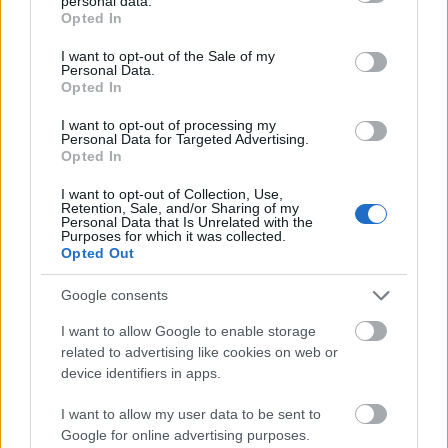
personal data.
grant or deny consent to Google and its third-party tags to
Asparagus ogé ngandung asam asparagus, anu saé
Opted In
use your data for below specified purposes in below Google
pikeun kasuburan. Panilitian nunjukkeun yén éta
consent section.
tiasa ngabantosan ngimbangan hormon,
I want to opt-out of the Sale of my
Personal Data.
ngajantenkeun sistem réproduktif langkung séhat.
Opted In
Ieu saé pikeun saha waé anu hoyong ningkatkeun
kasuburanana.
I want to opt-out of processing my
Personal Data for Targeted Advertising.
Opted In
Asparagus ogé tiasa ngabantosan libido. Éta
ngandung sanyawa sapertos protodioscin anu tiasa
I want to opt-out of Collection, Use,
ningkatkeun libido sareng téstostéron. Ieu
Retention, Sale, and/or Sharing of my
Personal Data that Is Unrelated with the
mangrupikeun warta anu saé, sanaos langkung
Purposes for which it was collected.
seueur panilitian diperyogikeun. Hasil awal
Opted Out
katingalina ngajangjikeun pikeun asparagus sareng
kaséhatan réproduktif.
Google consents
I want to allow Google to enable storage
related to advertising like cookies on web or
Mangpaat Kaséhatan Séjén tina
device identifiers in apps.
Dahar Asparagus
I want to allow my user data to be sent to
Google for online advertising purposes.