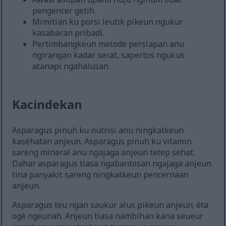
pengencer getih.
Mimitian ku porsi leutik pikeun ngukur
kasabaran pribadi.
Pertimbangkeun metode persiapan anu
ngirangan kadar serat, sapertos ngukus
atanapi ngahalusan.
Kacindekan
Asparagus pinuh ku nutrisi anu ningkatkeun
kaséhatan anjeun. Asparagus pinuh ku vitamin
sareng mineral anu ngajaga anjeun tetep séhat.
Dahar asparagus tiasa ngabantosan ngajaga anjeun
tina panyakit sareng ningkatkeun pencernaan
anjeun.
Asparagus teu ngan saukur alus pikeun anjeun; éta
ogé ngeunah. Anjeun tiasa nambihan kana seueur