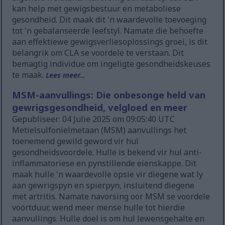
kan help met gewigsbestuur en metaboliese
gesondheid. Dit maak dit 'n waardevolle toevoeging
tot 'n gebalanseerde leefstyl. Namate die behoefte
aan effektiewe gewigsverliesoplossings groei, is dit
belangrik om CLA se voordele te verstaan. Dit
bemagtig individue om ingeligte gesondheidskeuses
te maak.
Lees meer...
MSM-aanvullings: Die onbesonge held van
gewrigsgesondheid, velgloed en meer
Gepubliseer: 04 Julie 2025 om 09:05:40 UTC
Metielsulfonielmetaan (MSM) aanvullings het
toenemend gewild geword vir hul
gesondheidsvoordele. Hulle is bekend vir hul anti-
inflammatoriese en pynstillende eienskappe. Dit
maak hulle 'n waardevolle opsie vir diegene wat ly
aan gewrigspyn en spierpyn, insluitend diegene
met artritis. Namate navorsing oor MSM se voordele
voortduur, wend meer mense hulle tot hierdie
aanvullings. Hulle doel is om hul lewensgehalte en