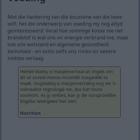
Met die hantering van die boustene van die lewe
self, het die onderwerp van voeding my nog altyd
geïnteresseerd. Veral hoe sommige kosse nie net
brandstof is wat ons vir energie verbrand nie, maar
ook ons ​​welstand en algemene gesondheid
beïnvloed - en soms selfs ons risiko vir sekere
siektes verlaag.
Hierdie bladsy is masjienvertaal uit Engels om
dit vir soveel mense moontlik toeganklik te
maak. Ongelukkig is masjienvertaling nog nie 'n
volmaakte tegnologie nie, dus kan foute
voorkom. As jy verkies, kan jy die oorspronklike
Engelse weergawe hier sien:
Nutrition