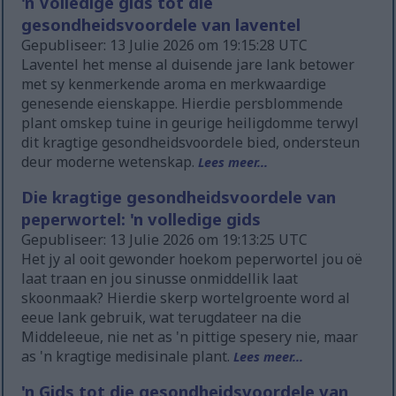
'n Volledige gids tot die
gesondheidsvoordele van laventel
Gepubliseer: 13 Julie 2026 om 19:15:28 UTC
Laventel het mense al duisende jare lank betower
met sy kenmerkende aroma en merkwaardige
genesende eienskappe. Hierdie persblommende
plant omskep tuine in geurige heiligdomme terwyl
dit kragtige gesondheidsvoordele bied, ondersteun
deur moderne wetenskap.
Lees meer...
Die kragtige gesondheidsvoordele van
peperwortel: 'n volledige gids
Gepubliseer: 13 Julie 2026 om 19:13:25 UTC
Het jy al ooit gewonder hoekom peperwortel jou oë
laat traan en jou sinusse onmiddellik laat
skoonmaak? Hierdie skerp wortelgroente word al
eeue lank gebruik, wat terugdateer na die
Middeleeue, nie net as 'n pittige spesery nie, maar
as 'n kragtige medisinale plant.
Lees meer...
'n Gids tot die gesondheidsvoordele van