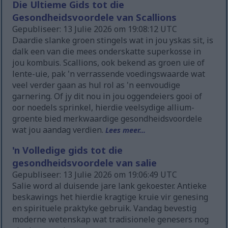
Die Ultieme Gids tot die
Gesondheidsvoordele van Scallions
Gepubliseer: 13 Julie 2026 om 19:08:12 UTC
Daardie slanke groen stingels wat in jou yskas sit, is
dalk een van die mees onderskatte superkosse in
jou kombuis. Scallions, ook bekend as groen uie of
lente-uie, pak 'n verrassende voedingswaarde wat
veel verder gaan as hul rol as 'n eenvoudige
garnering. Of jy dit nou in jou oggendeiers gooi of
oor noedels sprinkel, hierdie veelsydige allium-
groente bied merkwaardige gesondheidsvoordele
wat jou aandag verdien.
Lees meer...
'n Volledige gids tot die
gesondheidsvoordele van salie
Gepubliseer: 13 Julie 2026 om 19:06:49 UTC
Salie word al duisende jare lank gekoester. Antieke
beskawings het hierdie kragtige kruie vir genesing
en spirituele praktyke gebruik. Vandag bevestig
moderne wetenskap wat tradisionele genesers nog