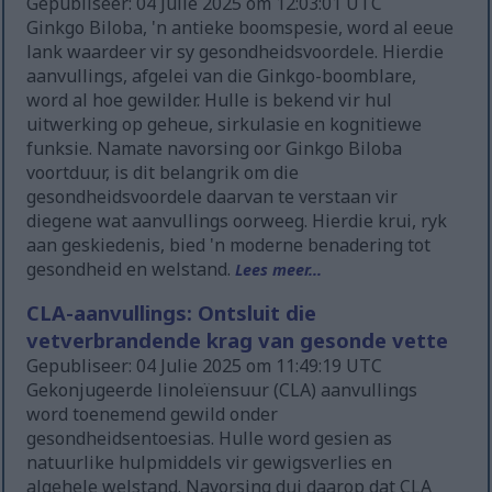
Gepubliseer: 04 Julie 2025 om 12:03:01 UTC
Ginkgo Biloba, 'n antieke boomspesie, word al eeue
lank waardeer vir sy gesondheidsvoordele. Hierdie
aanvullings, afgelei van die Ginkgo-boomblare,
word al hoe gewilder. Hulle is bekend vir hul
uitwerking op geheue, sirkulasie en kognitiewe
funksie. Namate navorsing oor Ginkgo Biloba
voortduur, is dit belangrik om die
gesondheidsvoordele daarvan te verstaan vir
diegene wat aanvullings oorweeg. Hierdie krui, ryk
aan geskiedenis, bied 'n moderne benadering tot
gesondheid en welstand.
Lees meer...
CLA-aanvullings: Ontsluit die
vetverbrandende krag van gesonde vette
Gepubliseer: 04 Julie 2025 om 11:49:19 UTC
Gekonjugeerde linoleïensuur (CLA) aanvullings
word toenemend gewild onder
gesondheidsentoesias. Hulle word gesien as
natuurlike hulpmiddels vir gewigsverlies en
algehele welstand. Navorsing dui daarop dat CLA