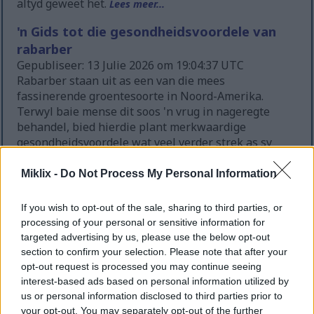
altyd geweet het.
Lees meer...
'n Gids tot die gesondheidsvoordele van
rabarber
Gepubliseer: 13 Julie 2026 om 19:04:37 UTC
Rabarber staan uit as een van die mees
fassinerende groentesoorte in Noord-Amerika.
Terwyl baie mense dit soos 'n vrug in nageregte
behandel, bied hierdie plant merkwaardige
gesondheidsvoordele wat veel verder strek as sy
kulinêre gebruike. Die helderrooi stingels bevat 'n
rykdom aan voedingstowwe wat jou liggaam op talle
Miklix -
Do Not Process My Personal Information
maniere ondersteun.
Lees meer...
If you wish to opt-out of the sale, sharing to third parties, or
Die merkwaardige gesondheidsvoordele
processing of your personal or sensitive information for
van kweper: die natuur se vergete
targeted advertising by us, please use the below opt-out
supervrug
section to confirm your selection. Please note that after your
Gepubliseer: 13 Julie 2026 om 19:00:56 UTC
opt-out request is processed you may continue seeing
interest-based ads based on personal information utilized by
Alhoewel kwepervrugte al eeue lank in
us or personal information disclosed to third parties prior to
Mediterreense en Midde-Oosterse kulture
your opt-out. You may separately opt-out of the further