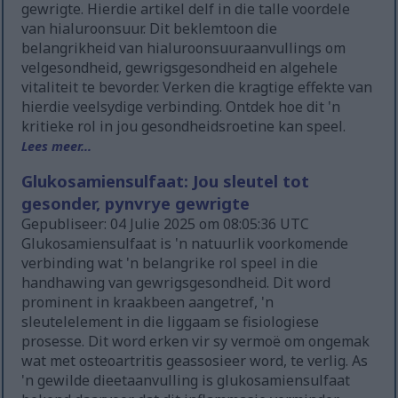
gewrigte. Hierdie artikel delf in die talle voordele
van hialuroonsuur. Dit beklemtoon die
belangrikheid van hialuroonsuuraanvullings om
velgesondheid, gewrigsgesondheid en algehele
vitaliteit te bevorder. Verken die kragtige effekte van
hierdie veelsydige verbinding. Ontdek hoe dit 'n
kritieke rol in jou gesondheidsroetine kan speel.
Lees meer...
Glukosamiensulfaat: Jou sleutel tot
gesonder, pynvrye gewrigte
Gepubliseer: 04 Julie 2025 om 08:05:36 UTC
Glukosamiensulfaat is 'n natuurlik voorkomende
verbinding wat 'n belangrike rol speel in die
handhawing van gewrigsgesondheid. Dit word
prominent in kraakbeen aangetref, 'n
sleutelelement in die liggaam se fisiologiese
prosesse. Dit word erken vir sy vermoë om ongemak
wat met osteoartritis geassosieer word, te verlig. As
'n gewilde dieetaanvulling is glukosamiensulfaat