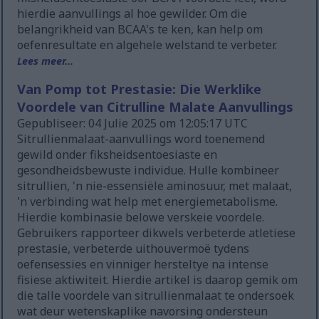
hierdie aanvullings al hoe gewilder. Om die
belangrikheid van BCAA's te ken, kan help om
oefenresultate en algehele welstand te verbeter.
Lees meer...
Van Pomp tot Prestasie: Die Werklike
Voordele van Citrulline Malate Aanvullings
Gepubliseer: 04 Julie 2025 om 12:05:17 UTC
Sitrullienmalaat-aanvullings word toenemend
gewild onder fiksheidsentoesiaste en
gesondheidsbewuste individue. Hulle kombineer
sitrullien, 'n nie-essensiële aminosuur, met malaat,
'n verbinding wat help met energiemetabolisme.
Hierdie kombinasie belowe verskeie voordele.
Gebruikers rapporteer dikwels verbeterde atletiese
prestasie, verbeterde uithouvermoë tydens
oefensessies en vinniger hersteltye na intense
fisiese aktiwiteit. Hierdie artikel is daarop gemik om
die talle voordele van sitrullienmalaat te ondersoek
wat deur wetenskaplike navorsing ondersteun