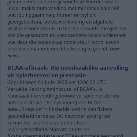
jy kan neem na beter gesondheid. Hierdie kosse
lewer maksimum voeding met minimale kalorieë,
wat jou liggaam help floreer terwyl dit
gewigsbestuur, siektevoorkoming en algehele
vitaliteit ondersteun. In hierdie omvattende gids sal
ons die gesondste en voedsaamste kosse ondersoek
wat deur die wetenskap ondersteun word, asook
praktiese maniere om dit elke dag te geniet.
Lees
meer...
BCAA-afbraak: Die noodsaaklike aanvulling
vir spierherstel en prestasie
Gepubliseer: 04 Julie 2025 om 12:06:22 UTC
Vertakte Ketting Aminosure, of BCAA's, is
noodsaaklike voedingstowwe vir spierherstel en
oefenprestasie. Die byvoeging van BCAA-
aanvullings tot 'n fiksheidsroetine kan fisiese
gesondheid verbeter. Dit bevorder spiergroei,
verminder seerheid en ondersteun
lewergesondheid. Namate atlete en
fiksheidsentoesiaste oor BCAA-voordele leer, word