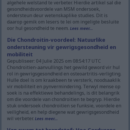
algehele welstand te verbeter. Hierdie artikel sal die
gesondheidsvoordele van MSM ondersoek,
ondersteun deur wetenskaplike studies. Dit is
daarop gemik om lesers te lei om ingeligte besluite
oor hul gesondheid te neem.
Lees meer...
Die Chondroitin-voordeel: Natuurlike
ondersteuning vir gewrigsgesondheid en
mobiliteit
Gepubliseer: 04 Julie 2025 om 08:54:17 UTC
Chondroïtien-aanvullings het gewild geword vir hul
rol in gewrigsgesondheid en osteoartritis-verligting.
Hulle doel is om kraakbeen te versterk, noodsaaklik
vir mobiliteit en pynvermindering. Terwyl mense op
soek is na effektiewe behandelings, is dit belangrik
om die voordele van chondroïtien te begryp. Hierdie
stuk ondersoek chondroïtien se funksie, voordele en
veiligheid, en help diegene wat gewrigsgesondheid
wil verbeter.
Lees meer...
Van swam tot brandstof: Hoe Cordyceps