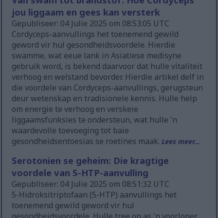
jou liggaam en gees kan versterk
Gepubliseer: 04 Julie 2025 om 08:53:05 UTC
Cordyceps-aanvullings het toenemend gewild
geword vir hul gesondheidsvoordele. Hierdie
swamme, wat eeue lank in Asiatiese medisyne
gebruik word, is bekend daarvoor dat hulle vitaliteit
verhoog en welstand bevorder. Hierdie artikel delf in
die voordele van Cordyceps-aanvullings, gerugsteun
deur wetenskap en tradisionele kennis. Hulle help
om energie te verhoog en verskeie
liggaamsfunksies te ondersteun, wat hulle 'n
waardevolle toevoeging tot baie
gesondheidsentoesias se roetines maak.
Lees meer...
Serotonien se geheim: Die kragtige
voordele van 5-HTP-aanvulling
Gepubliseer: 04 Julie 2025 om 08:51:32 UTC
5-Hidroksitriptofaan (5-HTP) aanvullings het
toenemend gewild geword vir hul
gesondheidsvoordele. Hulle tree op as 'n voorloper