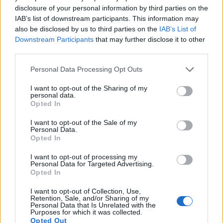
gekoester word, bly dit grootliks onbekend in baie
disclosure of your personal information by third parties on the
Westerse lande. Hierdie antieke vrug bevat 'n
IAB’s list of downstream participants. This information may
indrukwekkende voedingswaarde en bied
also be disclosed by us to third parties on the
IAB’s List of
merkwaardige gesondheidsvoordele wat die
Downstream Participants
that may further disclose it to other
moderne wetenskap nou eers ten volle begin
third parties.
verstaan.
Lees meer...
Please note that this website/app uses one or more Google
Personal Data Processing Opt Outs
Die volledige gids tot die
services and may gather and store information including but
gesondheidsvoordele van persimmons
not limited to your visit or usage behaviour. You may click to
I want to opt-out of the Sharing of my
personal data.
Gepubliseer: 13 Julie 2026 om 18:39:38 UTC
grant or deny consent to Google and its third-party tags to
Opted In
Persimmons bring merkwaardige
use your data for below specified purposes in below Google
gesondheidsvoordele wat baie mense oor die hoof
consent section.
I want to opt-out of the Sale of my
Personal Data.
sien. Hierdie helder oranje vrug bevat kragtige
Opted In
voedingstowwe wat jou liggaam op verrassende
maniere ondersteun. Jy sal ontdek hoe hierdie
I want to opt-out of processing my
herfs-supervrug jou welstandsroetine kan
Personal Data for Targeted Advertising.
Opted In
transformeer.
Lees meer...
I want to opt-out of Collection, Use,
Gesondheidsvoordele van Nektariens: 'n
Retention, Sale, and/or Sharing of my
Personal Data that Is Unrelated with the
Volledige Gids tot Hierdie Voedingsryke
Purposes for which it was collected.
Steenvrug
Opted Out