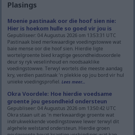
Plasings
Moenie pastinaak oor die hoof sien nie:
Hier is hoekom hulle so goed vir jou is
Gepubliseer: 04 Augustus 2026 om 13:53:31 UTC
Pastinaak bied merkwaardige voedingstowwe wat
baie mense oor die hoof sien. Hierdie ligte
wortelgroente bied kragtige gesondheidsvoordele
deur sy ryk veselinhoud en noodsaaklike
voedingstowwe. Terwyl wortels die meeste aandag
kry, verdien pastinaak 'n plekkie op jou bord vir hul
unieke voedingsprofiel.
Lees meer...
Okra Voordele: Hoe hierdie voedsame
groente jou gesondheid ondersteun
Gepubliseer: 04 Augustus 2026 om 13:50:42 UTC
Okra staan uit as 'n merkwaardige groente wat
indrukwekkende voedingstowwe lewer terwyl dit
algehele welstand ondersteun. Hierdie groen
peulgroente bevat kragtige verbindings wat kan