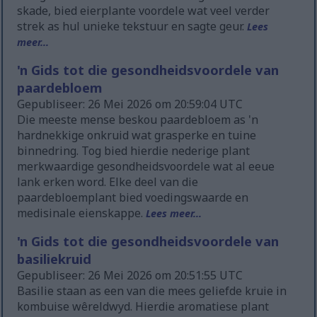
skade, bied eierplante voordele wat veel verder
strek as hul unieke tekstuur en sagte geur.
Lees
meer...
'n Gids tot die gesondheidsvoordele van
paardebloem
Gepubliseer: 26 Mei 2026 om 20:59:04 UTC
Die meeste mense beskou paardebloem as 'n
hardnekkige onkruid wat grasperke en tuine
binnedring. Tog bied hierdie nederige plant
merkwaardige gesondheidsvoordele wat al eeue
lank erken word. Elke deel van die
paardebloemplant bied voedingswaarde en
medisinale eienskappe.
Lees meer...
'n Gids tot die gesondheidsvoordele van
basiliekruid
Gepubliseer: 26 Mei 2026 om 20:51:55 UTC
Basilie staan as een van die mees geliefde kruie in
kombuise wêreldwyd. Hierdie aromatiese plant