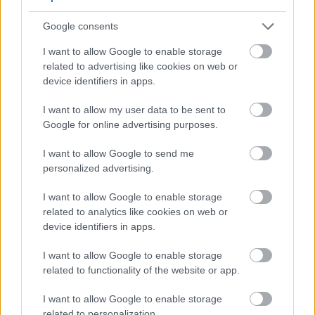
Gepubliseer: 13 Julie 2026 om 18:34:15 UTC
Nektariens is meer as net 'n heerlike
Google consents
somerlekkerny. Hierdie gladde-skil variëteit perske
I want to allow Google to enable storage
lewer kragtige voeding in elke hap. Baie mense
related to advertising like cookies on web or
wonder wat hierdie vrug spesiaal maak vir hul
device identifiers in apps.
gesondheid.
Lees meer...
I want to allow my user data to be sent to
'n Volledige gids tot die
Google for online advertising purposes.
gesondheidsvoordele van mosterd
Gepubliseer: 13 Julie 2026 om 18:29:06 UTC
I want to allow Google to send me
Mosterd is meer as net 'n pittige spesery vir jou
personalized advertising.
toebroodjie. Hierdie antieke plant word al duisende
jare lank gekoester vir sy merkwaardige
I want to allow Google to enable storage
gesondheidseienskappe. Van die heldergeel pasta
related to analytics like cookies on web or
device identifiers in apps.
by bofbalstadions tot die klein saadjies in jou
speserykas, bied mosterd verrassende voordele wat
I want to allow Google to enable storage
die meeste mense nooit besef nie.
Lees meer...
related to functionality of the website or app.
'n Omvattende gids tot die
I want to allow Google to enable storage
gesondheidsvoordele van munt
related to personalization.