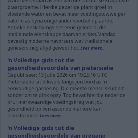
Waterkers staan as een van die natuur se kragtigste
blaargroente. Hierdie peperige plant groei in
vloeiende water en bevat meer voedingstowwe per
kalorie as byna enige ander voedsel op aarde.
Antieke beskawings het eeue gelede al die
medisinale eienskappe daarvan erken. Vandag
bevestig moderne navorsers wat tradisionele
genesers nog altyd geweet het.
Lees meer...
'n Volledige gids tot die
gesondheidsvoordele van pietersielie
Gepubliseer: 13 Julie 2026 om 19:25:16 UTC
Pietersielie sit dikwels langs jou bord as 'n
eenvoudige garnering. Die meeste mense skuif dit
sonder om te dink opsy. Tog bevat hierdie nederige
krui merkwaardige voedingskrag wat jou
gesondheid op verrassende maniere kan
transformeer.
Lees meer...
'n Volledige gids tot die
gesondheidsvoordele van oregano