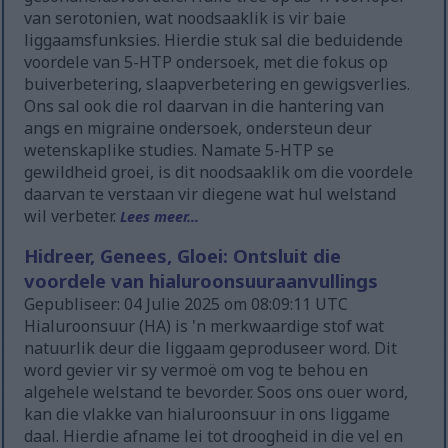
van serotonien, wat noodsaaklik is vir baie
liggaamsfunksies. Hierdie stuk sal die beduidende
voordele van 5-HTP ondersoek, met die fokus op
buiverbetering, slaapverbetering en gewigsverlies.
Ons sal ook die rol daarvan in die hantering van
angs en migraine ondersoek, ondersteun deur
wetenskaplike studies. Namate 5-HTP se
gewildheid groei, is dit noodsaaklik om die voordele
daarvan te verstaan vir diegene wat hul welstand
wil verbeter.
Lees meer...
Hidreer, Genees, Gloei: Ontsluit die
voordele van hialuroonsuuraanvullings
Gepubliseer: 04 Julie 2025 om 08:09:11 UTC
Hialuroonsuur (HA) is 'n merkwaardige stof wat
natuurlik deur die liggaam geproduseer word. Dit
word gevier vir sy vermoë om vog te behou en
algehele welstand te bevorder. Soos ons ouer word,
kan die vlakke van hialuroonsuur in ons liggame
daal. Hierdie afname lei tot droogheid in die vel en