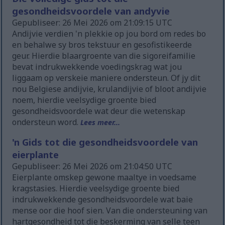
gesondheidsvoordele van andyvie
Gepubliseer: 26 Mei 2026 om 21:09:15 UTC
Andijvie verdien 'n plekkie op jou bord om redes bo
en behalwe sy bros tekstuur en gesofistikeerde
geur. Hierdie blaargroente van die sigoreifamilie
bevat indrukwekkende voedingskrag wat jou
liggaam op verskeie maniere ondersteun. Of jy dit
nou Belgiese andijvie, krulandijvie of bloot andijvie
noem, hierdie veelsydige groente bied
gesondheidsvoordele wat deur die wetenskap
ondersteun word.
Lees meer...
'n Gids tot die gesondheidsvoordele van
eierplante
Gepubliseer: 26 Mei 2026 om 21:04:50 UTC
Eierplante omskep gewone maaltye in voedsame
kragstasies. Hierdie veelsydige groente bied
indrukwekkende gesondheidsvoordele wat baie
mense oor die hoof sien. Van die ondersteuning van
hartgesondheid tot die beskerming van selle teen