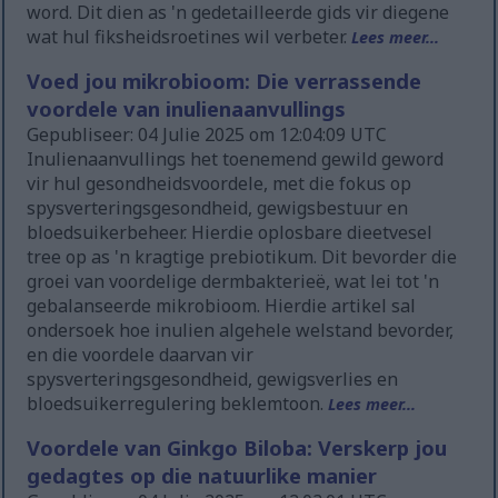
word. Dit dien as 'n gedetailleerde gids vir diegene
wat hul fiksheidsroetines wil verbeter.
Lees meer...
Voed jou mikrobioom: Die verrassende
voordele van inulienaanvullings
Gepubliseer: 04 Julie 2025 om 12:04:09 UTC
Inulienaanvullings het toenemend gewild geword
vir hul gesondheidsvoordele, met die fokus op
spysverteringsgesondheid, gewigsbestuur en
bloedsuikerbeheer. Hierdie oplosbare dieetvesel
tree op as 'n kragtige prebiotikum. Dit bevorder die
groei van voordelige dermbakterieë, wat lei tot 'n
gebalanseerde mikrobioom. Hierdie artikel sal
ondersoek hoe inulien algehele welstand bevorder,
en die voordele daarvan vir
spysverteringsgesondheid, gewigsverlies en
bloedsuikerregulering beklemtoon.
Lees meer...
Voordele van Ginkgo Biloba: Verskerp jou
gedagtes op die natuurlike manier