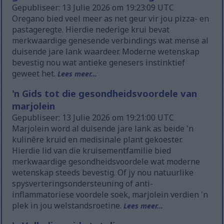
Gepubliseer: 13 Julie 2026 om 19:23:09 UTC
Oregano bied veel meer as net geur vir jou pizza- en
pastageregte. Hierdie nederige krui bevat
merkwaardige genesende verbindings wat mense al
duisende jare lank waardeer. Moderne wetenskap
bevestig nou wat antieke genesers instinktief
geweet het.
Lees meer...
'n Gids tot die gesondheidsvoordele van
marjolein
Gepubliseer: 13 Julie 2026 om 19:21:00 UTC
Marjolein word al duisende jare lank as beide 'n
kulinêre kruid en medisinale plant gekoester.
Hierdie lid van die kruisementfamilie bied
merkwaardige gesondheidsvoordele wat moderne
wetenskap steeds bevestig. Of jy nou natuurlike
spysverteringsondersteuning of anti-
inflammatoriese voordele soek, marjolein verdien 'n
plek in jou welstandsroetine.
Lees meer...