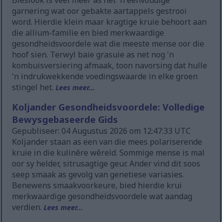
Bieslook is veel meer as net 'n eenvoudige
garnering wat oor gebakte aartappels gestrooi
word. Hierdie klein maar kragtige kruie behoort aan
die allium-familie en bied merkwaardige
gesondheidsvoordele wat die meeste mense oor die
hoof sien. Terwyl baie grasuie as net nog 'n
kombuisversiering afmaak, toon navorsing dat hulle
'n indrukwekkende voedingswaarde in elke groen
stingel het.
Lees meer...
Koljander Gesondheidsvoordele: Volledige
Bewysgebaseerde Gids
Gepubliseer: 04 Augustus 2026 om 12:47:33 UTC
Koljander staan as een van die mees polariserende
kruie in die kulinêre wêreld. Sommige mense is mal
oor sy helder, sitrusagtige geur. Ander vind dit soos
seep smaak as gevolg van genetiese variasies.
Benewens smaakvoorkeure, bied hierdie krui
merkwaardige gesondheidsvoordele wat aandag
verdien.
Lees meer...