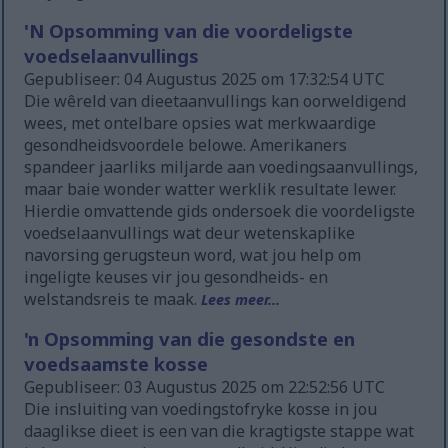
'N Opsomming van die voordeligste
voedselaanvullings
Gepubliseer: 04 Augustus 2025 om 17:32:54 UTC
Die wêreld van dieetaanvullings kan oorweldigend
wees, met ontelbare opsies wat merkwaardige
gesondheidsvoordele belowe. Amerikaners
spandeer jaarliks miljarde aan voedingsaanvullings,
maar baie wonder watter werklik resultate lewer.
Hierdie omvattende gids ondersoek die voordeligste
voedselaanvullings wat deur wetenskaplike
navorsing gerugsteun word, wat jou help om
ingeligte keuses vir jou gesondheids- en
welstandsreis te maak.
Lees meer...
'n Opsomming van die gesondste en
voedsaamste kosse
Gepubliseer: 03 Augustus 2025 om 22:52:56 UTC
Die insluiting van voedingstofryke kosse in jou
daaglikse dieet is een van die kragtigste stappe wat