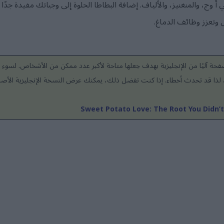
ي أ وج، والمنغنيز، والألياف. إضافة البطاطا الحلوة إلى وجباتك مفيدة ج
وتعزز وظائف الدماغ.
حة آليًا من الإنجليزية بهدف جعلها متاحة لأكبر عدد ممكن من الأشخاص. لسوء ا
عد، لذا قد تحدث أخطاء. إذا كنت تفضل ذلك، يمكنك عرض النسخة الإنجليزية الأصلي
Sweet Potato Love: The Root You Didn’