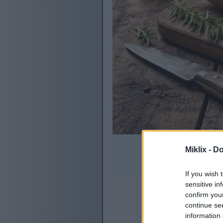
على طاولة منزل ريفي.
Miklix -
Do
If you wish 
sensitive in
confirm you
continue se
information 