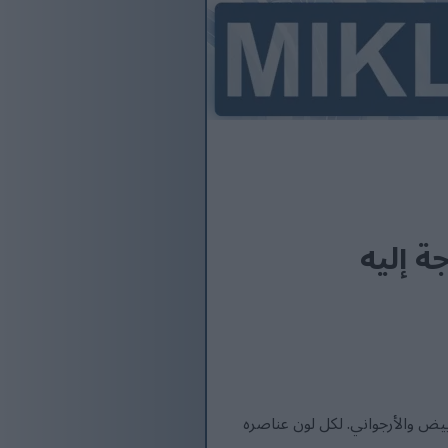
ة إليه
أبيض والأرجواني. لكل لون عناصره