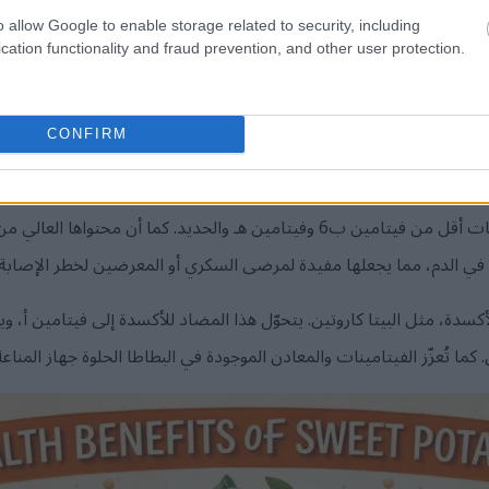
عة من الفيتامينات والمعادن، تشمل ما يلي:
o allow Google to enable storage related to security, including
cation functionality and fraud prevention, and other user protection.
CONFIRM
تحتوي البطاطا الحلوة أيضاً على كميات أقل من فيتامين ب6 وفيتامين هـ والحديد. كم
ي الدم، مما يجعلها مفيدة لمرضى السكري أو المعرضين لخطر الإصابة 
الأكسدة، مثل البيتا كاروتين. يتحوّل هذا المضاد للأكسدة إلى فيتامين أ، 
كما تُعزّز الفيتامينات والمعادن الموجودة في البطاطا الحلوة جهاز المنا