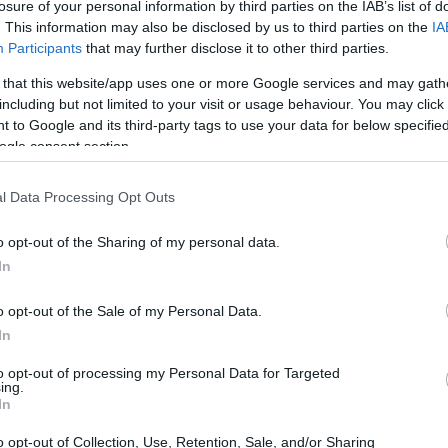
losure of your personal information by third parties on the IAB’s list of
لجذرية الغنية بالعناصر الغذائية.
. This information may also be disclosed by us to third parties on the
IA
 عملية الهضم.
Participants
that may further disclose it to other third parties.
لغنية بمضادات الأكسدة، خصائص مضادة للسرطان.
 that this website/app uses one or more Google services and may gath
including but not limited to your visit or usage behaviour. You may click 
ئف الدماغ بشكل عام.
 to Google and its third-party tags to use your data for below specifi
نظامك الغذائي يمكن أن يساعد في تعزيز وظائف الجهاز المناعي.
ogle consent section.
لد.
l Data Processing Opt Outs
 في إدارة الوزن عن طريق تعزيز الشعور بالشبع.
o opt-out of the Sharing of my personal data.
In
لوة
o opt-out of the Sale of my Personal Data.
In
أذواق الناس في جميع أنحاء العالم. فهي معروفة بتعدد استخداماتها، ونك
to opt-out of processing my Personal Data for Targeted
ing.
قافات، مما يجعلها من الأطعمة المفضلة لما لها من فوائد صحية وغذائية.
In
o opt-out of Collection, Use, Retention, Sale, and/or Sharing