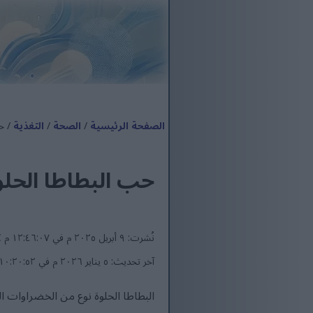
الصفحة الرئيسية
/
الصحة
/
التغذية
/ حب
حب البطاطا الحلوة
نُشرت: ٩ أبريل ٢٠٢٥ م في ١٢:٤٦:٠٧ م UTC
آخر تحديث: ٥ يناير ٢٠٢٦ م في ١٠:٢٠:٥٢ ص UTC
البطاطا الحلوة نوع من الخضراوات الج