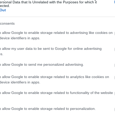
، لكل منها قوامها ومذاقها الخاص. ستجد:
ersonal Data that Is Unrelated with the Purposes for which it
lected.
Out
قالي
بيض
consents
جواني
o allow Google to enable storage related to advertising like cookies on
evice identifiers in apps.
خبز والتحميص والهرس والقلي. وهي محبوبة لمذاقها وفوائدها الصحية. إضاف
o allow my user data to be sent to Google for online advertising
s.
to allow Google to send me personalized advertising.
ا الحلوة
o allow Google to enable storage related to analytics like cookies on
evice identifiers in apps.
o allow Google to enable storage related to functionality of the website
o allow Google to enable storage related to personalization.