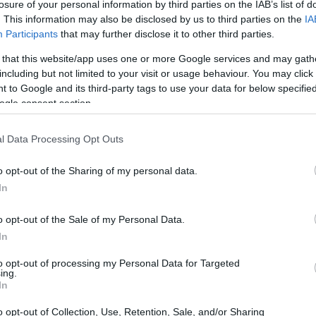
losure of your personal information by third parties on the IAB’s list of
. This information may also be disclosed by us to third parties on the
IA
యం
Participants
that may further disclose it to other third parties.
 that this website/app uses one or more Google services and may gath
ప్రజల హృదయాలను మరియు రుచి మొగ్గలను గెలుచుకున్నాయి. అవి వాటి బ
including but not limited to your visit or usage behaviour. You may click 
దాయి. అవి అనేక సంస్కృతులలో పెద్ద పాత్ర పోషిస్తాయి, ఆహారం మరియు ఆర
 to Google and its third-party tags to use your data for below specifi
ogle consent section.
ి, ప్రతి దాని స్వంత ఆకృతి మరియు రుచి ఉంటుంది. మీరు వీటిని కను
డదుంపలు
l Data Processing Opt Outs
లు
ుంపలు
o opt-out of the Sharing of my personal data.
In
ంగ్, మ్యాష్ చేయడం మరియు వేయించడానికి చాలా బాగుంటాయి. వాటి రుచ
ో వీటిని చేర్చుకోవడం వల్ల అవి ఆరోగ్యంగా మరియు మరింత ఆనందద
o opt-out of the Sale of my Personal Data.
In
 ప్రొఫైల్
to opt-out of processing my Personal Data for Targeted
ing.
In
పెంచే పోషకాలతో నిండి ఉంటాయి. 200 గ్రాముల ఉడికించిన, గుజ్జు చేసిన
o opt-out of Collection, Use, Retention, Sale, and/or Sharing
్బోహైడ్రేట్లు మరియు 6.6 గ్రాముల ఫైబర్ కూడా ఉంటుంది. ఈ మిశ్రమ