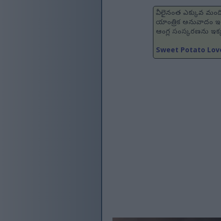
వీలైనంత ఎక్కువ మందిక
యాంత్రిక అనువాదం ఇం
ఆంగ్ల సంస్కరణను ఇక
Sweet Potato Lov