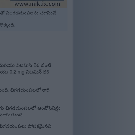
్నాలతో చిలగడదుంపలను చూపించే
ొక్కండి.
మరియు విటమిన్ B6 వంటి
ియు 0.2 mg విటమిన్ B6
ంది. చిలగడదుంపలలో రాగి
 చిలగడదుంపలలో ఆంథోసైనిన్లు
 మారుతుంది.
. చిలగడదుంపలు పోషకమైనవి