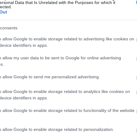
ersonal Data that Is Unrelated with the Purposes for which it
lected.
Out
మిన్ మరియు ఖనిజ కంటెంట్‌లో ఇవి ఉన్నాయి:
consents
ీ విలువలో 213%
ీ విలువలో 44%
o allow Google to enable storage related to advertising like cookies on
లో 43%
evice identifiers in apps.
ీ విలువలో 15%
o allow my user data to be sent to Google for online advertising
ిన్ ఇ మరియు ఐరన్ కూడా తక్కువ మొత్తంలో ఉంటాయి. వీటిలో అధిక ఫైబ
s.
కెరను స్థిరంగా ఉంచుతుంది. ఇది డయాబెటిస్ ఉన్నవారికి లేదా ప్రమాద
to allow Google to send me personalized advertising.
యాంటీఆక్సిడెంట్లతో కూడా నిండి ఉంటాయి. ఈ యాంటీఆక్సిడెంట్ విటమిన్
ఆక్సీకరణ ఒత్తిడిని తగ్గించడంలో సహాయపడుతుంది. చిలగడదుంపలలోని వ
o allow Google to enable storage related to analytics like cookies on
యు ఆరోగ్యకరమైన దృష్టికి మద్దతు ఇస్తాయి.
evice identifiers in apps.
o allow Google to enable storage related to functionality of the website
o allow Google to enable storage related to personalization.