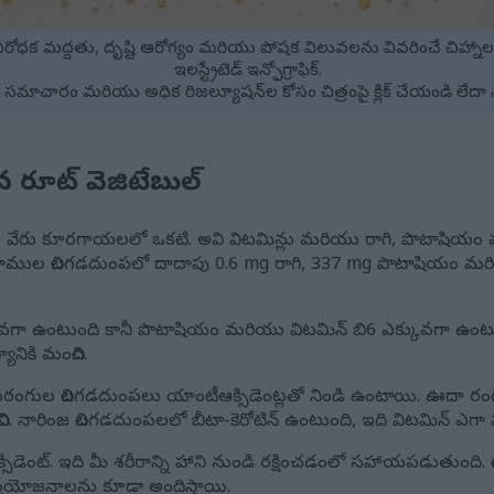
రోగనిరోధక మద్దతు, దృష్టి ఆరోగ్యం మరియు పోషక విలువలను వివరించే చిహ
ఇలస్ట్రేటెడ్ ఇన్ఫోగ్రాఫిక్.
సమాచారం మరియు అధిక రిజల్యూషన్‌ల కోసం చిత్రంపై క్లిక్ చేయండి లేదా న
 రూట్ వెజిటేబుల్
వేరు కూరగాయలలో ఒకటి. అవి విటమిన్లు మరియు రాగి, పొటాషియం 
్రాముల చిలగడదుంపలో దాదాపు 0.6 mg రాగి, 337 mg పొటాషియం మర
కువగా ఉంటుంది కానీ పొటాషియం మరియు విటమిన్ బి6 ఎక్కువగా ఉంటు
నికి మంచిది.
గుల చిలగడదుంపలు యాంటీఆక్సిడెంట్లతో నిండి ఉంటాయి. ఊదా రంగు
ివి. నారింజ చిలగడదుంపలలో బీటా-కెరోటిన్ ఉంటుంది, ఇది విటమిన్ ఎగా
డెంట్. ఇది మీ శరీరాన్ని హాని నుండి రక్షించడంలో సహాయపడుతుంది
 ప్రయోజనాలను కూడా అందిస్తాయి.