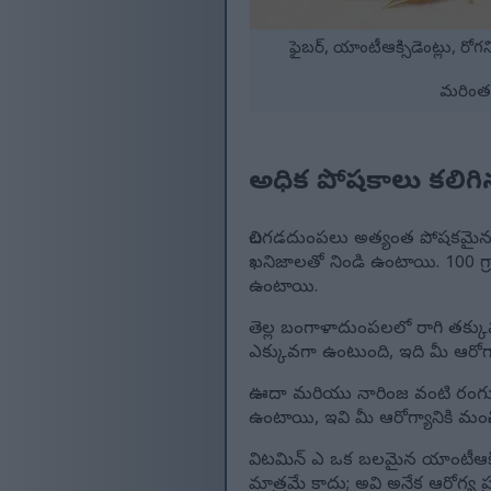
ఫైబర్, యాంటీఆక్సిడెంట్లు, 
మరింత 
అధిక పోషకాలు కలిగిన
చిలగడదుంపలు అత్యంత పోషకమైన 
ఖనిజాలతో నిండి ఉంటాయి. 100 గ
ఉంటాయి.
తెల్ల బంగాళాదుంపలలో రాగి తక్
ఎక్కువగా ఉంటుంది, ఇది మీ ఆరోగ్యా
ఊదా మరియు నారింజ వంటి రంగురం
ఉంటాయి, ఇవి మీ ఆరోగ్యానికి మంచ
విటమిన్ ఎ ఒక బలమైన యాంటీఆక్సి
మాత్రమే కాదు; అవి అనేక ఆరోగ్య