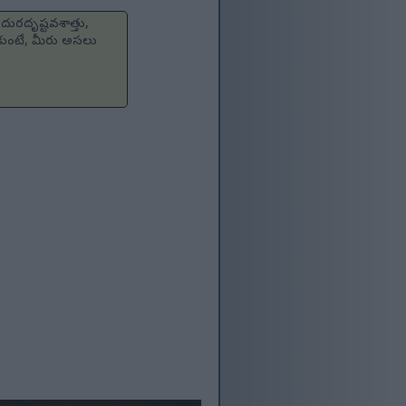
దురదృష్టవశాత్తు,
ుకుంటే, మీరు అసలు