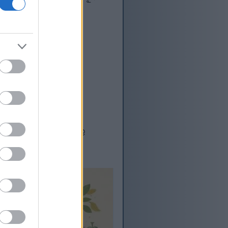
ర్ జీర్ణక్రియకు
ంలో ఉన్నవారికి మంచిది.
 ఎగా మారి శరీరంలోని ఫ్రీ
ిటమిన్లు మరియు ఖనిజాలు