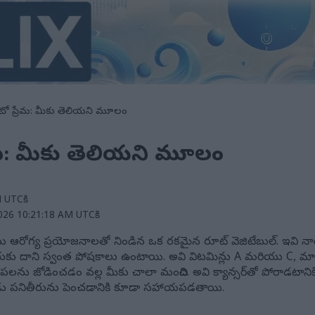
ొటాటో ప్రేమ: మీకు తెలియని మూలం
్రేమ: మీకు తెలియని మూలం
M UTCకి
2026 10:21:18 AM UTCకి
ు ఆరోగ్య ప్రయోజనాలతో నిండిన ఒక రకమైన రూట్ వెజిటేబుల్. ఇవి 
ంగుకు దాని స్వంత పోషకాలు ఉంటాయి. అవి విటమిన్లు A మరియు C, మాం
 జోడించడం వల్ల మీకు చాలా మంచిది. అవి క్యాన్సర్‌తో పోరాడటానికి, 
ు పనితీరును పెంచడానికి కూడా సహాయపడతాయి.