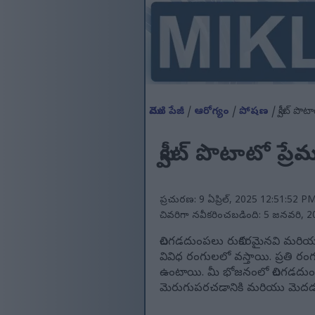
మొదటి పేజీ
/
ఆరోగ్యం
/
పోషణ
/ స్వీట్ ప
స్వీట్ పొటాటో ప
ప్రచురణ: 9 ఏప్రిల్, 2025 12:51:52 P
చివరిగా నవీకరించబడింది: 5 జనవరి, 
చిలగడదుంపలు రుచికరమైనవి మరియ
వివిధ రంగులలో వస్తాయి. ప్రతి ర
ఉంటాయి. మీ భోజనంలో చిలగడదుంపలను
మెరుగుపరచడానికి మరియు మెదడ