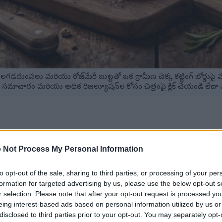
ం చిలగడదుంపలు మరియు రోజ్‌మేరీ బుట్టతో ఒక గ్రామీణ చెక్క కట్టింగ్ బోర్డ
సమాచారం మరియు అధిక రిజల్యూషన్‌ల కోసం చిత్రంపై క్లిక్ చేయండి లేదా న
ికంగా ఉండే వేరు కూరగాయలు.
 Not Process My Personal Information
సహిస్తాయి మరియు జీర్ణక్రియను మెరుగుపరుస్తాయి.
 ఉండే చిలగడదుంపలు క్యాన్సర్-పోరాట లక్షణాలను కలిగి ఉండవచ్చు.
దడు పనితీరుకు మద్దతు ఇస్తాయి.
to opt-out of the sale, sharing to third parties, or processing of your per
 చేర్చుకోవడం వల్ల రోగనిరోధక వ్యవస్థ పనితీరును పెంచడంలో సహా
formation for targeted advertising by us, please use the below opt-out s
ీయమైన ప్రయోజనాలను అందిస్తాయి.
r selection. Please note that after your opt-out request is processed y
eing interest-based ads based on personal information utilized by us or
ిన భావనను ప్రోత్సహించడం ద్వారా బరువు నిర్వహణలో సహాయపడతా
disclosed to third parties prior to your opt-out. You may separately opt-