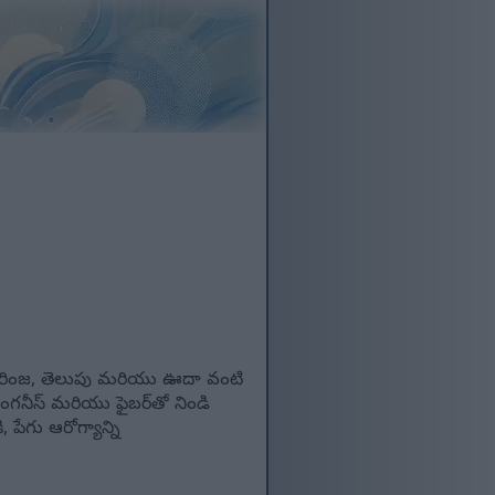
నారింజ, తెలుపు మరియు ఊదా వంటి
గనీస్ మరియు ఫైబర్‌తో నిండి
పేగు ఆరోగ్యాన్ని