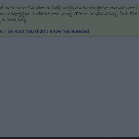
ి అందుబాటులో ఉండేలా ఈ పేజీని ఇంగ్లీష్ నుండి యాంత్రికంగా అనువదించారు. 
కా పరిపూర్ణమైన సాంకేతికత కాదు, కాబట్టి లోపాలు సంభవించవచ్చు. మీరు కోర
్కడ చూడవచ్చు:
e: The Root You Didn’t Know You Needed