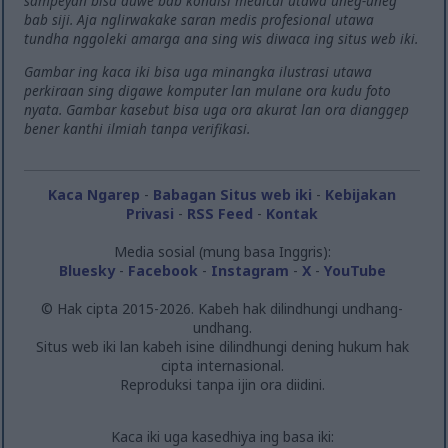
sampeyan bisa duwe bab kondisi medical utawa uneg-uneg
bab siji. Aja nglirwakake saran medis profesional utawa
tundha nggoleki amarga ana sing wis diwaca ing situs web iki.
Gambar ing kaca iki bisa uga minangka ilustrasi utawa
perkiraan sing digawe komputer lan mulane ora kudu foto
nyata. Gambar kasebut bisa uga ora akurat lan ora dianggep
bener kanthi ilmiah tanpa verifikasi.
Kaca Ngarep
-
Babagan Situs web iki
-
Kebijakan
Privasi
-
RSS Feed
-
Kontak
Media sosial (mung basa Inggris):
Bluesky
-
Facebook
-
Instagram
-
X
-
YouTube
© Hak cipta 2015-2026. Kabeh hak dilindhungi undhang-
undhang.
Situs web iki lan kabeh isine dilindhungi dening hukum hak
cipta internasional.
Reproduksi tanpa ijin ora diidini.
Kaca iki uga kasedhiya ing basa iki: