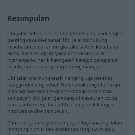
Kesimpulan
Ubi jalar kebak nutrisi lan antioksidan, dadi bagean
penting saka diet sehat. Ubi jalar ndhukung
kesehatan usus lan ningkatake sistem kekebalan
awak. Rasane uga nggawe dhaharan luwih
nyenengake, narik kawigaten kanggo penggemar
kesehatan lan wong sing seneng mangan.
Ubi jalar ora mung enak; nanging uga penting
kanggo diet sing sehat. Nambahake ing dhaharan
bisa nggawe bedane gedhe kanggo kesehatan
sampeyan. Ubi jalar gampang dimasak lan cocog
karo akeh resep, dadi pilihan sing apik kanggo
ningkatake diet sampeyan.
Milih ubi jalar tegese sampeyan lagi ana ing dalan
menyang nutrisi lan kesehatan sing luwih apik.