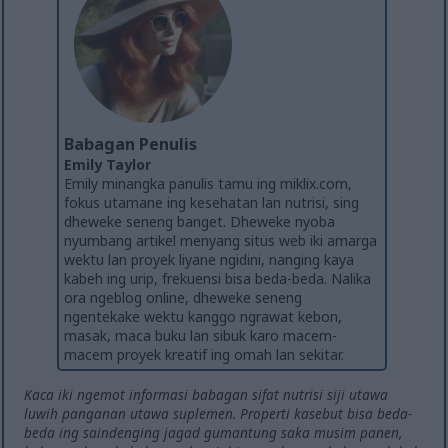
Babagan Penulis
Emily Taylor
Emily minangka panulis tamu ing miklix.com,
fokus utamane ing kesehatan lan nutrisi, sing
dheweke seneng banget. Dheweke nyoba
nyumbang artikel menyang situs web iki amarga
wektu lan proyek liyane ngidini, nanging kaya
kabeh ing urip, frekuensi bisa beda-beda. Nalika
ora ngeblog online, dheweke seneng
ngentekake wektu kanggo ngrawat kebon,
masak, maca buku lan sibuk karo macem-
macem proyek kreatif ing omah lan sekitar.
Kaca iki ngemot informasi babagan sifat nutrisi siji utawa
luwih panganan utawa suplemen. Properti kasebut bisa beda-
beda ing saindenging jagad gumantung saka musim panen,