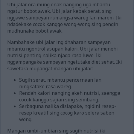
Ubi jalar ora mung enak nanging uga mbantu
ngatur bobot awak. Ubi jalar kebak serat, sing
nggawe sampeyan rumangsa wareg lan marem. Iki
ndadekake cocok kanggo wong-wong sing pengin
mudhunake bobot awak.
Nambahake ubi jalar ing dhaharan sampeyan
mbantu ngontrol asupan kalori. Ubi jalar menehi
nutrisi penting nalika njaga rasa luwe. Iki
nggampangake sampeyan ngetutake diet sehat. Iki
sawetara mupangat mangan ubi jalar:
Sugih serat, mbantu pencernaan lan
ningkatake rasa wareg.
Rendah kalori nanging akeh nutrisi, saengga
cocok kanggo sajian sing seimbang.
Serbaguna nalika disiapake, ngidini resep-
resep kreatif sing cocog karo selera saben
wong.
Mangan umbi-umbian sing sugih nutrisi iki