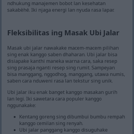
ndhukung manajemen bobot lan kesehatan
sakabèhé. Iki njaga energi lan nyuda rasa lapar.
Fleksibilitas ing Masak Ubi Jalar
Masak ubi jalar nawakake macem-macem pilihan
sing enak kanggo saben dhaharan. Ubi jalar bisa
disiapake kanthi maneka warna cara, saka resep
sing prasaja nganti resep sing rumit. Sampeyan
bisa manggang, nggodhog, manggang, utawa numis,
saben cara nduweni rasa lan tekstur sing unik.
Ubi jalar iku enak banget kanggo masakan gurih
lan legi. Iki sawetara cara populer kanggo
nggunakake:
Kentang goreng sing dibumbui bumbu rempah
kanggo cemilan sing renyah.
Ubi jalar panggang kanggo disuguhake