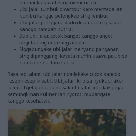
minangka lawuh sing nyenengake.
Ubi jalar tumbuk dicampur karo mentega lan
bumbu kanggo pelengkap sing lembut.
Ubi jalar panggang dadu dicampur ing salad
kanggo nambah nutrisi.
Sup ubi jalar, cocok banget kanggo anget-
angetan ing dina sing adhem.
Nggabungake ubi jalar menyang panganan
sing dipanggang, kayata muffin utawa pai, bisa
nambah rasa lan nutrisi.
Rasa legi alami ubi jalar ndadekake cocok kanggo
resep-resep kreatif. Ubi jalar iki bisa nyukupi akeh
selera. Njelajah cara masak ubi jalar mbukak jagad
kemungkinan kuliner lan nyoroti mupangate
kanggo kesehatan.