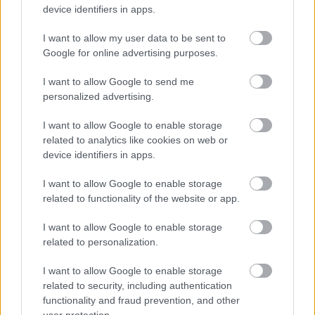
Kekebalan Tubuh
device identifiers in apps.
I want to allow my user data to be sent to
Ubi jalar iku penting kanggo ningkatake sistem
Google for online advertising purposes.
kekebalan awak. Ubi jalar iki sugih vitamin A, sing
penting banget kanggo kesehatan. Vitamin A
I want to allow Google to send me
mbantu njaga membran mukosa supaya kuwat,
personalized advertising.
nglindhungi saka infeksi.
I want to allow Google to enable storage
Mangan ubi jalar bisa nguwataké sistem kekebalan
related to analytics like cookies on web or
awak. Ubi jalar duwé antioksidan sing bisa nglawan
device identifiers in apps.
inflamasi. Iki mbantu awak nglawan penyakit. Ubi
jalar minangka cara sing enak lan sehat kanggo
I want to allow Google to enable storage
ningkatake sistem kekebalan awak kanthi alami.
related to functionality of the website or app.
I want to allow Google to enable storage
related to personalization.
Manfaat kanggo Kesehatan Kulit
I want to allow Google to enable storage
related to security, including authentication
Mangan ubi jalar bisa ningkatake kesehatan kulit
functionality and fraud prevention, and other
kanthi signifikan. Ubi jalar iki sugih beta-karoten,