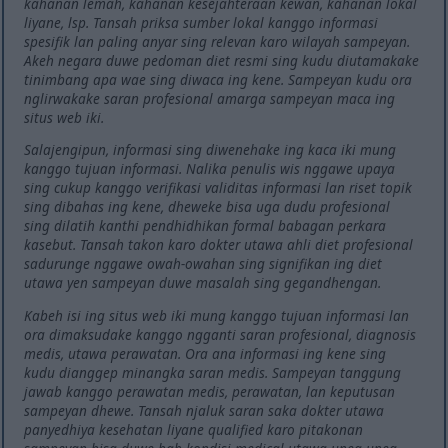
kahanan lemah, kahanan kesejahteraan kewan, kahanan lokal
liyane, lsp. Tansah priksa sumber lokal kanggo informasi
spesifik lan paling anyar sing relevan karo wilayah sampeyan.
Akeh negara duwe pedoman diet resmi sing kudu diutamakake
tinimbang apa wae sing diwaca ing kene. Sampeyan kudu ora
nglirwakake saran profesional amarga sampeyan maca ing
situs web iki.
Salajengipun, informasi sing diwenehake ing kaca iki mung
kanggo tujuan informasi. Nalika penulis wis nggawe upaya
sing cukup kanggo verifikasi validitas informasi lan riset topik
sing dibahas ing kene, dheweke bisa uga dudu profesional
sing dilatih kanthi pendhidhikan formal babagan perkara
kasebut. Tansah takon karo dokter utawa ahli diet profesional
sadurunge nggawe owah-owahan sing signifikan ing diet
utawa yen sampeyan duwe masalah sing gegandhengan.
Kabeh isi ing situs web iki mung kanggo tujuan informasi lan
ora dimaksudake kanggo ngganti saran profesional, diagnosis
medis, utawa perawatan. Ora ana informasi ing kene sing
kudu dianggep minangka saran medis. Sampeyan tanggung
jawab kanggo perawatan medis, perawatan, lan keputusan
sampeyan dhewe. Tansah njaluk saran saka dokter utawa
panyedhiya kesehatan liyane qualified karo pitakonan