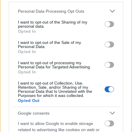
Please note that this website/app uses one or more Google
Personal Data Processing Opt Outs
Ningkatake Fungsi Otak
services and may gather and store information including but
not limited to your visit or usage behaviour. You may click to
I want to opt-out of the Sharing of my
personal data.
grant or deny consent to Google and its third-party tags to
Ubi jalar ora mung enak; nanging uga apik kanggo
Opted In
use your data for below specified purposes in below Google
otak. Ubi jalar iki kebak antioksidan, kaya
consent section.
antosianin ing ubi jalar ungu. Ubi jalar iki mbantu
I want to opt-out of the Sale of my
Personal Data.
njaga otak saka kerusakan sing disebabake stres
Opted In
lan inflamasi.
I want to opt-out of processing my
Panliten ing kéwan nuduhaké yèn antosianin bisa
Personal Data for Targeted Advertising.
Opted In
ningkataké daya inget lan nglawan karusakan otak.
Sanajan kita butuh luwih akèh panlitian ing
I want to opt-out of Collection, Use,
manungsa, antioksidan ubi jalar apik kanggo
Retention, Sale, and/or Sharing of my
Personal Data that Is Unrelated with the
otakmu. Nambahaké ubi jalar ing dhaharanmu bisa
Purposes for which it was collected.
dadi cara sing nyenengake kanggo njaga pikiranmu
Opted Out
tetep cetha.
Google consents
I want to allow Google to enable storage
Ningkatake Fungsi Sistem
related to advertising like cookies on web or