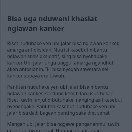
Bisa uga nduweni khasiat
nglawan kanker
Riset nuduhake yen ubi jalar bisa nglawan kanker,
amarga antioksidan. Nutrisi kasebut mbantu
nglawan stres oksidatif, sing bisa nyebabake
kanker. Ubi jalar ungu unggul amarga ngandhut
akeh antosianin. Iki bisa nyegah sawetara sel
kanker supaya ora tuwuh.
Panliten nuduhake yen ubi jalar bisa mbantu
nglawan kanker kandung kemih lan usus besar.
Riset luwih lanjut dibutuhake, nanging asil kasebut
nyenengake. Panliten kasebut nuduhake yen ubi
jalar bisa dadi bagean penting saka diet sehat.
Mangan ubi jalar bisa nggawe pangananmu luwih
enak lan luwih sehat. Hubungan antarane