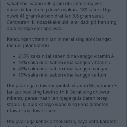
sakabèhé. Sajian 200 gram ubi jalar sing wis
dimasak lan diuleg duwé udakara 180 kalori. Uga
duwé 41 gram karbohidrat lan 6,6 gram serat.
Campuran iki ndadèkaké ubi jalar dadi pilihan sing
apik kanggo diet apa waé.
Kandungan vitamin lan mineral sing apik banget
ing ubi jalar kalebu:
213% saka nilai saben dina kanggo vitamin A
44% saka nilai saben dina kanggo vitamin C
43% saka nilai saben dina kanggo mangan
15% saka nilai saben dina kanggo kalium
Ubi jalar uga nduweni jumlah vitamin B6, vitamin E,
lan zat besi sing luwih sithik. Serat sing dhuwur
mbantu pencernaan lan njaga gula darah tetep
stabil. Iki apik kanggo wong sing kena diabetes
utawa sing duwe risiko.
Ubi jalar uga kebak antioksidan, kaya beta-karoten.