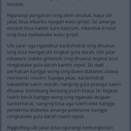
oksalat.
Ngurangi panganan sing akeh oksalat, kaya ubi
jalar, bisa mbantu nyegah watu ginjel. Iki amarga
oksalat bisa kaiket karo kalsium, mbentuk kristal
sing bisa nyebabake watu ginjel.
Ubi jalar uga ngandhut karbohidrat sing dhuwur,
sing bisa mengaruhi tingkat gula darah. Ubi jalar
nduweni indeks glikemik sing dhuwur, tegese bisa
ningkatake gula darah kanthi cepet. Iki dadi
perhatian kanggo wong sing duwe diabetes utawa
resistensi insulin. Supaya jelas, karbohidrat
sakabèhé luwih murah, nanging gula prasaja luwih
dhuwur tinimbang kentang putih biasa. Iki tegese
luwih becik kanggo wong sing ngawasi asupan
karbohidrat, nanging bisa uga luwih elek kanggo
penderita diabetes amarga potensine kanggo
ningkatake gula darah luwih cepet.
Nggodhog ubi jalar bisa ngurangi kemungkinan