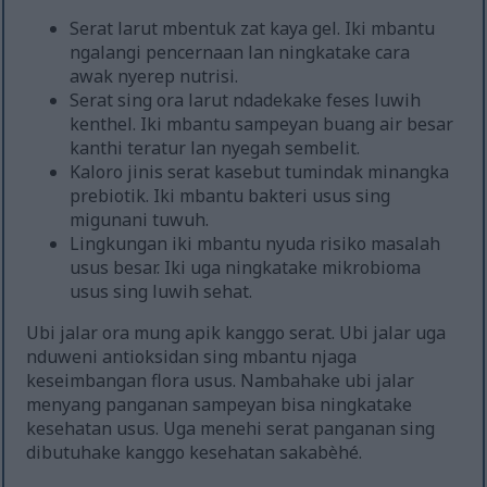
Serat larut mbentuk zat kaya gel. Iki mbantu
ngalangi pencernaan lan ningkatake cara
awak nyerep nutrisi.
Serat sing ora larut ndadekake feses luwih
kenthel. Iki mbantu sampeyan buang air besar
kanthi teratur lan nyegah sembelit.
Kaloro jinis serat kasebut tumindak minangka
prebiotik. Iki mbantu bakteri usus sing
migunani tuwuh.
Lingkungan iki mbantu nyuda risiko masalah
usus besar. Iki uga ningkatake mikrobioma
usus sing luwih sehat.
Ubi jalar ora mung apik kanggo serat. Ubi jalar uga
nduweni antioksidan sing mbantu njaga
keseimbangan flora usus. Nambahake ubi jalar
menyang panganan sampeyan bisa ningkatake
kesehatan usus. Uga menehi serat panganan sing
dibutuhake kanggo kesehatan sakabèhé.