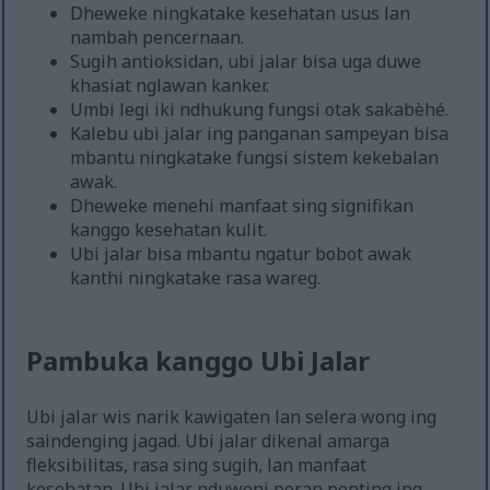
Dheweke ningkatake kesehatan usus lan
nambah pencernaan.
Sugih antioksidan, ubi jalar bisa uga duwe
khasiat nglawan kanker.
Umbi legi iki ndhukung fungsi otak sakabèhé.
Kalebu ubi jalar ing panganan sampeyan bisa
mbantu ningkatake fungsi sistem kekebalan
awak.
Dheweke menehi manfaat sing signifikan
kanggo kesehatan kulit.
Ubi jalar bisa mbantu ngatur bobot awak
kanthi ningkatake rasa wareg.
Pambuka kanggo Ubi Jalar
Ubi jalar wis narik kawigaten lan selera wong ing
saindenging jagad. Ubi jalar dikenal amarga
fleksibilitas, rasa sing sugih, lan manfaat
kesehatan. Ubi jalar nduweni peran penting ing