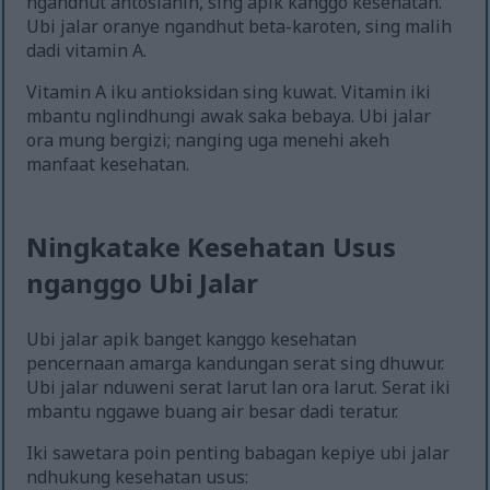
ngandhut antosianin, sing apik kanggo kesehatan.
Ubi jalar oranye ngandhut beta-karoten, sing malih
dadi vitamin A.
Vitamin A iku antioksidan sing kuwat. Vitamin iki
mbantu nglindhungi awak saka bebaya. Ubi jalar
ora mung bergizi; nanging uga menehi akeh
manfaat kesehatan.
Ningkatake Kesehatan Usus
nganggo Ubi Jalar
Ubi jalar apik banget kanggo kesehatan
pencernaan amarga kandungan serat sing dhuwur.
Ubi jalar nduweni serat larut lan ora larut. Serat iki
mbantu nggawe buang air besar dadi teratur.
Iki sawetara poin penting babagan kepiye ubi jalar
ndhukung kesehatan usus: