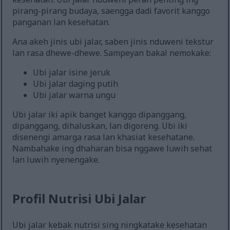
pirang-pirang budaya, saengga dadi favorit kanggo
panganan lan kesehatan.
Ana akeh jinis ubi jalar, saben jinis nduweni tekstur
lan rasa dhewe-dhewe. Sampeyan bakal nemokake:
Ubi jalar isine jeruk
Ubi jalar daging putih
Ubi jalar warna ungu
Ubi jalar iki apik banget kanggo dipanggang,
dipanggang, dihaluskan, lan digoreng. Ubi iki
disenengi amarga rasa lan khasiat kesehatane.
Nambahake ing dhaharan bisa nggawe luwih sehat
lan luwih nyenengake.
Profil Nutrisi Ubi Jalar
Ubi jalar kebak nutrisi sing ningkatake kesehatan