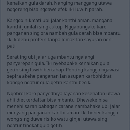
kenaikan gula darah. Nanging manggang utawa
nggoreng bisa nggawe efek iki luwih parah.
Kanggo nikmati ubi jalar kanthi aman, mangana
kanthi jumlah sing cukup. Nggabungake karo
panganan sing ora nambah gula darah bisa mbantu.
Iki kalebu protein tanpa lemak lan sayuran non-
pati.
Serat ing ubi jalar uga mbantu ngalangi
panyerepan gula. Iki nyebabake kenaikan gula
getih sing luwih bertahap. Penting kanggo ngawasi
sepira akehe panganan lan asupan karbohidrat
kanggo ngatur gula getih kanthi becik.
Ngobrol karo panyedhiya layanan kesehatan utawa
ahli diet terdaftar bisa mbantu. Dheweke bisa
menehi saran babagan carane nambahake ubi jalar
menyang panganan kanthi aman. Iki bener kanggo
wong sing duwe risiko watu ginjel utawa sing
ngatur tingkat gula getih.