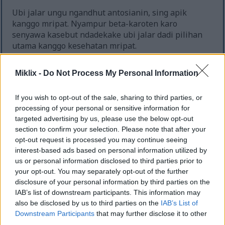
Ubi jalar ungu ngandhut antosianin, sing apik
kanggo mripat. Nyampur beta-karoten karo
senyawa kasebut ndadekake ubi jalar dadi pilihan
utama kanggo kesehatan mripat.
Miklix -
Do Not Process My Personal Information
If you wish to opt-out of the sale, sharing to third parties, or
processing of your personal or sensitive information for
targeted advertising by us, please use the below opt-out
section to confirm your selection. Please note that after your
opt-out request is processed you may continue seeing
interest-based ads based on personal information utilized by
us or personal information disclosed to third parties prior to
your opt-out. You may separately opt-out of the further
Close-up saka kentang manis seger karo bagean
disclosure of your personal information by third parties on the
irisan nuduhake interior oranye sugih.
IAB’s list of downstream participants. This information may
Klik utawa tutul gambar kanggo informasi luwih
also be disclosed by us to third parties on the
IAB’s List of
lengkap lan resolusi sing luwih dhuwur.
Downstream Participants
that may further disclose it to other
third parties.