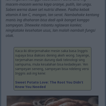
macem-macem werna kaya oranye, putih, lan ungu.
Saben werna duwe set nutrisi dhewe. Padha kebak
vitamin A lan C, mangan, lan serat. Nambahake kentang
manis ing dhaharan bisa dadi apik banget kanggo
sampeyan. Dheweke mbantu nglawan kanker,
ningkatake kesehatan usus, lan malah nambah fungsi
otak.
Kaca iki diterjemahake mesin saka basa Inggris
supaya bisa diakses dening akeh wong. Sayange,
terjemahan mesin durung dadi teknologi sing
sampurna, mula kesalahan bisa kedadeyan. Yen
sampeyan seneng, sampeyan bisa ndeleng versi
Inggris asli ing kene:
Sweet Potato Love: The Root You Didn’t
Know You Needed