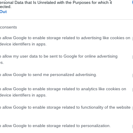
ersonal Data that Is Unrelated with the Purposes for which it
emmän kuin monissa hedelmissä. Ne ovat myös loistava C-vit
lected.
täisestä tarpeestasi.
Out
 immuunijärjestelmään, terveeseen ihoon ja yleiseen tervey
consents
ksi luille ja aineenvaihdunnalle. Mansikoiden folaatti tuk
ää kaikenikäisiä.
o allow Google to enable storage related to advertising like cookies on
evice identifiers in apps.
allitsemaan verenpainetta ja tukee sydämen terveyttä. Man
tua. Nämä antioksidantit torjuvat oksidatiivista stressiä, jo
o allow my user data to be sent to Google for online advertising
tu edistää ruoansulatusta ja auttaa hallitsemaan verensoker
s.
to allow Google to send me personalized advertising.
o allow Google to enable storage related to analytics like cookies on
evice identifiers in apps.
o allow Google to enable storage related to functionality of the website
o allow Google to enable storage related to personalization.