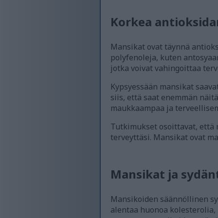
Korkea antioksida
Mansikat ovat täynnä antioksi
polyfenoleja, kuten antosyaan
jotka voivat vahingoittaa terv
Kypsyessään mansikat saavat
siis, että saat enemmän näitä
maukkaampaa ja terveellise
Tutkimukset osoittavat, että
terveyttäsi. Mansikat ovat ma
Mansikat ja sydän
Mansikoiden säännöllinen syöm
alentaa huonoa kolesterolia, 