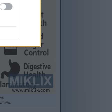
jä.
tioita.