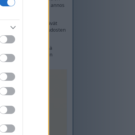
amiinin lähde, ja yksi annos
teen. Mansikat sisältävät
ee solujen kasvua ja kudosten
sikat ovat myös täynnä
ka voi johtaa kroonisiin
itasoja.