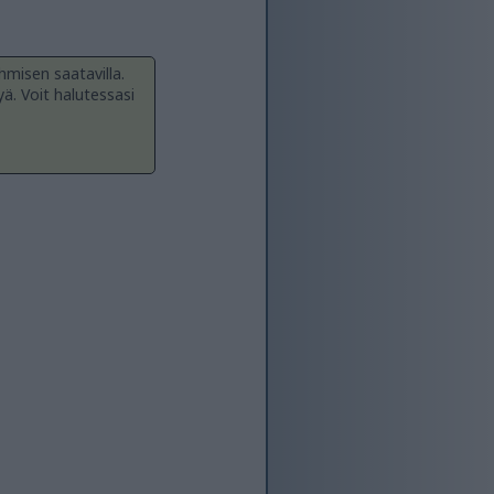
hmisen saatavilla.
yä. Voit halutessasi