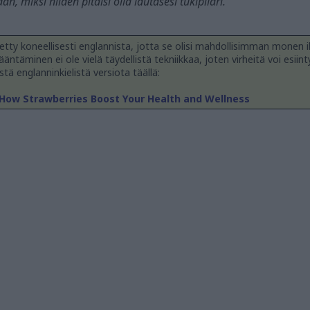
n, miksi niiden pitäisi olla lautasesi tukipilari.
tty koneellisesti englannista, jotta se olisi mahdollisimman monen i
äntäminen ei ole vielä täydellistä tekniikkaa, joten virheitä voi esiint
stä englanninkielistä versiota täällä:
How Strawberries Boost Your Health and Wellness