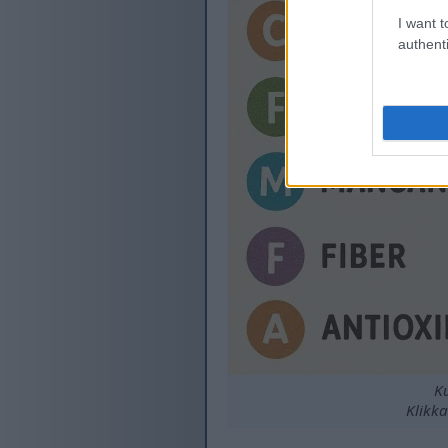
I want t
authenti
K
Klikka