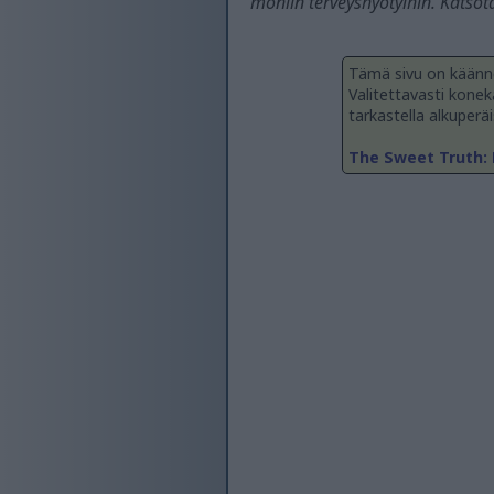
moniin terveyshyötyihin. Katsotaa
Tämä sivu on käänne
Valitettavasti konekä
tarkastella alkuperäi
The Sweet Truth: 