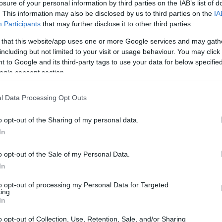
inen ruokavalioon tukee suoliston terveyttä.
losure of your personal information by third parties on the IAB’s list of
. This information may also be disclosed by us to third parties on the
IA
Participants
that may further disclose it to other third parties.
ihin
 that this website/app uses one or more Google services and may gath
including but not limited to your visit or usage behaviour. You may click 
 to Google and its third-party tags to use your data for below specifi
delmiä, jotka tunnetaan makeasta maustaan ja kirkkaanpuna
ogle consent section.
on, minkä vuoksi ne ovat ainutlaatuisia suurentuneen kuk
assa ilmastossa ympäri maailmaa, ja sitä rakastetaan moni
l Data Processing Opt Outs
aita ja värikkäitä, vaan ne ovat myös hyväksi sinulle. Ne ov
itamiineja, kuten C-vitamiinia ja mangaania. Lisäksi niissä
o opt-out of the Sharing of my personal data.
n terveelliseksi välipalaksi.
In
 200 vuotta. Nykyään ne ovat yksi maailman rakastetuimmista
o opt-out of the Sale of my Personal Data.
yötyjen vuoksi.
In
to opt-out of processing my Personal Data for Targeted
osisältöprofiili
ing.
In
ineita, mikä tekee niistä maukkaan ja terveellisen välipal
o opt-out of Collection, Use, Retention, Sale, and/or Sharing