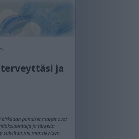
asi
erveyttäsi ja
 kirkkaan punaiset marjat ovat
tioksidantteja ja tärkeitä
lissa sukeltamme mansikoiden