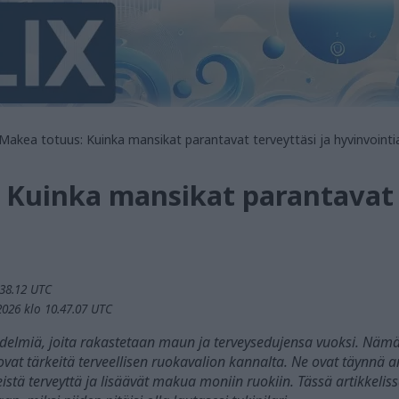
Makea totuus: Kuinka mansikat parantavat terveyttäsi ja hyvinvointi
 Kuinka mansikat parantavat t
.38.12 UTC
2026 klo 10.47.07 UTC
delmiä, joita rakastetaan maun ja terveysedujensa vuoksi. Nämä
ovat tärkeitä terveellisen ruokavalion kannalta. Ne ovat täynnä an
leistä terveyttä ja lisäävät makua moniin ruokiin. Tässä artikke