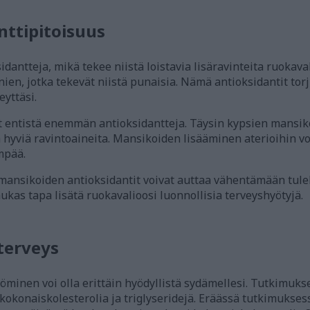
nttipitoisuus
dantteja, mikä tekee niistä loistavia lisäravinteita ruokava
ien, jotka tekevät niistä punaisia. Nämä antioksidantit torj
eyttäsi.
 entistä enemmän antioksidantteja. Täysin kypsien mansik
 hyviä ravintoaineita. Mansikoiden lisääminen aterioihin v
mpää.
 mansikoiden antioksidantit voivat auttaa vähentämään tule
ukas tapa lisätä ruokavalioosi luonnollisia terveyshyötyjä.
terveys
inen voi olla erittäin hyödyllistä sydämellesi. Tutkimukset
kokonaiskolesterolia ja triglyseridejä. Eräässä tutkimuksess