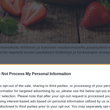
a mansikoita lehtineen ja kukineen maalaismaisella puupöydällä
a tai napauta kuvaa saadaksesi lisätietoja ja korkeampia resoluu
 Not Process My Personal Information
a hedelmiä, jotka ovat täynnä välttämättömiä vitamiineja.
antioksidantteja, mikä edistää terveyttä.
to opt-out of the sale, sharing to third parties, or processing of your per
en syönti voi parantaa sydämen terveyttä.
formation for targeted advertising by us, please use the below opt-out s
unutta insuliiniherkkyyttä.
r selection. Please note that after your opt-out request is processed y
mä voi auttaa tukemaan immuunijärjestelmää.
eing interest-based ads based on personal information utilized by us or
äiseviä ominaisuuksia, jotka ovat hyödyllisiä yleiselle terve
disclosed to third parties prior to your opt-out. You may separately opt-