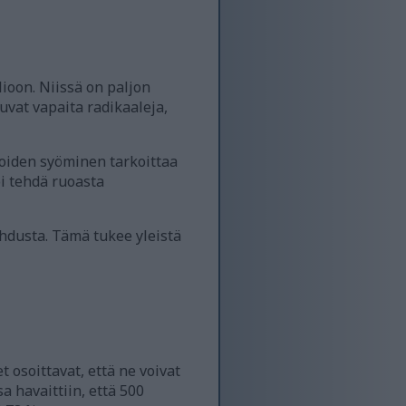
lioon. Niissä on paljon
uvat vapaita radikaaleja,
oiden syöminen tarkoittaa
oi tehdä ruoasta
hdusta. Tämä tukee yleistä
 osoittavat, että ne voivat
a havaittiin, että 500