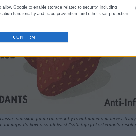
o allow Google to enable storage related to security, including
cation functionality and fraud prevention, and other user protection.
CONFIRM
uvassa mansikat, joihin on merkitty ravintoaineita ja terveyshyöty
a tai napauta kuvaa saadaksesi lisätietoja ja korkeampia resoluu