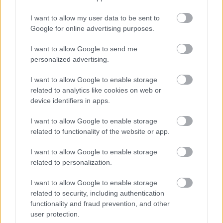
딸기에 함유된 엘라그산은 특별한 성분입니다. 종양의 성장
I want to allow my user data to be sent to
Google for online advertising purposes.
을 억제하고 염증을 줄이는 효능이 있어, 딸기는 암 예방에
강력한 도움이 됩니다.
I want to allow Google to send me
personalized advertising.
연구에 따르면 딸기에 함유된 엘라그산과 엘라지탄닌은 종
양 발생을 억제하고 염증을 줄이는 효과가 있습니다. 또한
I want to allow Google to enable storage
장내 세균이 엘라지탄닌을 우리 몸에 유익한 유롤리틴으로
related to analytics like cookies on web or
전환합니다.
device identifiers in apps.
미국 농무부(USDA)의 연구에 따르면 트리뷰트(Tribute)와
I want to allow Google to enable storage
딜라이트(Delite) 같은 딸기 품종에서 엘라그산 함량이 높은
related to functionality of the website or app.
것으로 나타났습니다. 이는 건강에 더욱 유익한 딸기 품종을
I want to allow Google to enable storage
개발하는 데 도움이 될 수 있습니다.
related to personalization.
딸기 추출물은 간암 세포의 성장을 늦출 수 있습니다. 이는
I want to allow Google to enable storage
딸기 추출물이 항암 효과를 가질 수 있음을 보여줍니다. 딸
related to security, including authentication
기 품종에 따라 효과가 다르기 때문에 암 예방에 더 효과적
functionality and fraud prevention, and other
인 품종도 있습니다.
user protection.