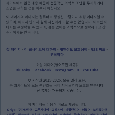
사이트에서 읽은 내용 때문에 전문적인 의학적 조언을 무시하거나
조언을 구하는 것을 미루지 마십시오.
이 페이지의 이미지는 컴퓨터로 생성된 그림이나 추정 이미지일 수
있으며, 따라서 반드시 실제 사진이라고 할 수는 없습니다. 이러한 이
미지는 부정확할 수 있으며, 검증 없이는 과학적으로 정확하다고 간
주되어서는 안 됩니다.
첫 페이지
-
이 웹사이트에 대하여
-
개인정보 보호정책
-
RSS 피드
-
연락하다
소셜 미디어(영어로만 제공):
Bluesky
-
Facebook
-
Instagram
-
X
-
YouTube
© 저작권 2015-2026. 모든 권리 보유.
본 웹사이트와 모든 콘텐츠는 국제 저작권법의 보호를 받습니다.
무단 복제는 허용되지 않습니다.
이 페이지는 다음 언어로도 제공됩니다.
Oriya
-
구자라트어
-
그루지야어
-
그리스어
-
네덜란드어
-
네팔어
-
노르웨이어
(복말)
-
덴마크어
-
독일어
-
라트비아어
-
러시아어
-
루마니아어
-
리투아니아어