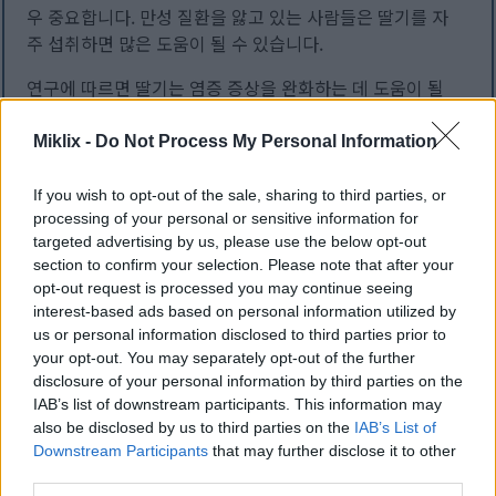
우 중요합니다. 만성 질환을 앓고 있는 사람들은 딸기를 자
주 섭취하면 많은 도움이 될 수 있습니다.
연구에 따르면 딸기는 염증 증상을 완화하는 데 도움이 될
수 있습니다. 이는 관절염 및 심장 질환 환자에게 특히 좋습
니다. 딸기는 골관절염 환자의 통증을 완화하고 운동성을 개
Miklix -
Do Not Process My Personal Information
선하는 데 도움을 줄 수 있습니다.
If you wish to opt-out of the sale, sharing to third parties, or
딸기는 맛있을 뿐만 아니라 염증을 억제하는 데에도 탁월한
processing of your personal or sensitive information for
효과가 있습니다. 식단에 딸기를 추가하면 신체의 염증 반응
targeted advertising by us, please use the below opt-out
능력을 향상시켜 전반적인 건강 증진에 도움이 됩니다.
section to confirm your selection. Please note that after your
opt-out request is processed you may continue seeing
interest-based ads based on personal information utilized by
us or personal information disclosed to third parties prior to
딸기와 장 건강
your opt-out. You may separately opt-out of the further
disclosure of your personal information by third parties on the
IAB’s list of downstream participants. This information may
딸기는 섬유질이 풍부해서 장 건강에 아주 좋습니다. 섬유질
also be disclosed by us to third parties on the
IAB’s List of
은 소화를 돕고 배변 활동을 규칙적으로 유지해 줍니다. 딸
Downstream Participants
that may further disclose it to other
기를 꾸준히 섭취하면 소화기관을 건강하게 유지하고 소화
third parties.
기능을 개선할 수 있습니다.