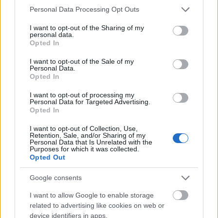
Please note that this website/app uses one or more Google
Personal Data Processing Opt Outs
딸기는 프리바이오틱스 역할도 합니다. 즉, 장내 유익균의
services and may gather and store information including but
먹이가 된다는 뜻입니다. 건강한 장내 미생물 환경은 영양소
not limited to your visit or usage behaviour. You may click to
I want to opt-out of the Sharing of my
personal data.
grant or deny consent to Google and its third-party tags to
흡수를 돕고 딸기에 함유된 항산화 물질의 효능을 높여줍니
Opted In
use your data for below specified purposes in below Google
다.
consent section.
I want to opt-out of the Sale of my
Personal Data.
딸기는 유익균을 증식시켜 장 건강에 도움을 줍니다. 맛도
Opted In
좋고 건강에도 여러 가지 이점이 있습니다. 식사에 딸기를
곁들이면 건강을 증진시키는 맛있고 건강한 방법이 될 수 있
I want to opt-out of processing my
Personal Data for Targeted Advertising.
습니다.
Opted In
I want to opt-out of Collection, Use,
Retention, Sale, and/or Sharing of my
잠재적인 항암 효과
Personal Data that Is Unrelated with the
Purposes for which it was collected.
Opted Out
딸기에는 암 예방에 도움이 될 수 있는 항산화 물질이 풍부
Google consents
하게 함유되어 있습니다. 이러한 항산화 물질에는 안토시아
닌, 플라보놀, 카테킨, 프로안토시아니딘 등이 있습니다. 이
I want to allow Google to enable storage
들은 산화 스트레스와 염증을 억제하는 데 도움을 주는데,
related to advertising like cookies on web or
이는 암 발생의 주요 요인입니다.
device identifiers in apps.