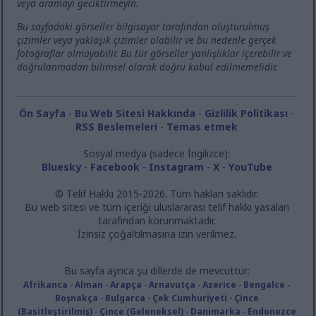
veya aramayı geciktirmeyin.
Bu sayfadaki görseller bilgisayar tarafından oluşturulmuş
çizimler veya yaklaşık çizimler olabilir ve bu nedenle gerçek
fotoğraflar olmayabilir. Bu tür görseller yanlışlıklar içerebilir ve
doğrulanmadan bilimsel olarak doğru kabul edilmemelidir.
Ön Sayfa
-
Bu Web Sitesi Hakkında
-
Gizlilik Politikası
-
RSS Beslemeleri
-
Temas etmek
Sosyal medya (sadece İngilizce):
Bluesky
-
Facebook
-
Instagram
-
X
-
YouTube
© Telif Hakkı 2015-2026. Tüm hakları saklıdır.
Bu web sitesi ve tüm içeriği uluslararası telif hakkı yasaları
tarafından korunmaktadır.
İzinsiz çoğaltılmasına izin verilmez.
Bu sayfa ayrıca şu dillerde de mevcuttur:
Afrikanca
-
Alman
-
Arapça
-
Arnavutça
-
Azerice
-
Bengalce
-
Boşnakça
-
Bulgarca
-
Çek Cumhuriyeti
-
Çince
(Basitleştirilmiş)
-
Çince (Geleneksel)
-
Danimarka
-
Endonezce