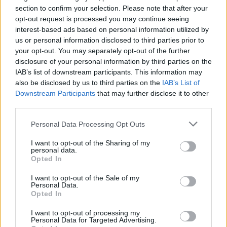
section to confirm your selection. Please note that after your
Çilek ve Bağırsak Sağlığı
opt-out request is processed you may continue seeing
interest-based ads based on personal information utilized by
us or personal information disclosed to third parties prior to
Çilekler, lif açısından zengin oldukları için bağırsak
your opt-out. You may separately opt-out of the further
sağlığınız için harikadır. Lif, sindirime yardımcı olur
disclosure of your personal information by third parties on the
ve bağırsak hareketlerinizi düzenli tutar. Çilek
IAB’s list of downstream participants. This information may
yemek, sindirim sisteminizi sağlıklı tutabilir ve
also be disclosed by us to third parties on the
IAB’s List of
sindirimi iyileştirebilir.
Downstream Participants
that may further disclose it to other
third parties.
Çilekler aynı zamanda prebiyotik görevi de görür.
Bu, bağırsaklarınızdaki faydalı bakterileri
Please note that this website/app uses one or more Google
Personal Data Processing Opt Outs
besledikleri anlamına gelir. Sağlıklı bir bağırsak
services and may gather and store information including but
mikrobiyomu, besinleri daha iyi emmenize yardımcı
not limited to your visit or usage behaviour. You may click to
I want to opt-out of the Sharing of my
olur ve çileklerdeki antioksidanların faydalarını
personal data.
grant or deny consent to Google and its third-party tags to
Opted In
artırır.
use your data for below specified purposes in below Google
consent section.
I want to opt-out of the Sale of my
Çilekler, iyi bakterileri destekleyerek bağırsak
Personal Data.
sağlığınızı korumaya yardımcı olur. Lezzetli
Opted In
olmalarının yanı sıra birçok sağlık faydası da
I want to opt-out of processing my
sunarlar. Yemeklerinize çilek eklemek, sağlığınızı
Personal Data for Targeted Advertising.
desteklemenin lezzetli bir yolu olabilir.