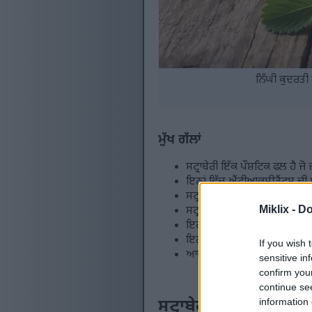
ਨਿੱਘੀ ਕੁਦਰਤੀ ਰ
ਮੁੱਖ ਗੱਲਾਂ
ਸਟ੍ਰਾਬੇਰੀ ਇੱਕ ਪੌਸ਼ਟਿਕ ਫਲ ਹੈ ਜੋ 
ਇਨ੍ਹਾਂ ਵਿੱਚ ਐਂਟੀਆਕਸੀਡੈਂਟਸ ਦੀ ਮ
ਸਟ੍ਰਾਬੇਰੀ ਦਾ ਨਿਯਮਤ ਸੇਵਨ ਦਿਲ 
Miklix -
Do
ਸਟ੍ਰਾਬੇਰੀ ਇਨਸੁਲਿਨ ਸੰਵੇਦਨਸ਼ੀ
ਇਹ ਸੁਆਦੀ ਫਲ ਇਮਿਊਨ ਸਿਸਟਮ ਨ
ਇਨ੍ਹਾਂ ਵਿੱਚ ਸਾੜ-ਵਿਰੋਧੀ ਗੁਣ ਹੁੰ
If you wish 
ਆਪਣੀ ਖੁਰਾਕ ਵਿੱਚ ਸਟ੍ਰਾਬੇਰੀ ਨੂੰ
sensitive in
confirm you
continue se
information 
ਸਟ੍ਰਾਬੇਰੀ ਨਾਲ ਜਾਣ-ਪਛ