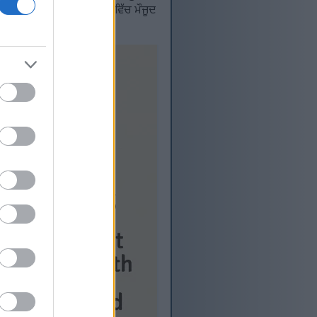
ੋ ਸਕਦੀਆਂ ਹਨ। ਸਟ੍ਰਾਬੇਰੀ ਵਿੱਚ ਮੌਜੂਦ