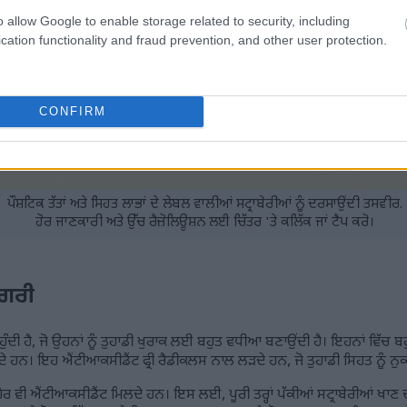
o allow Google to enable storage related to security, including
cation functionality and fraud prevention, and other user protection.
CONFIRM
ਪੌਸ਼ਟਿਕ ਤੱਤਾਂ ਅਤੇ ਸਿਹਤ ਲਾਭਾਂ ਦੇ ਲੇਬਲ ਵਾਲੀਆਂ ਸਟ੍ਰਾਬੇਰੀਆਂ ਨੂੰ ਦਰਸਾਉਂਦੀ ਤਸਵੀਰ.
ਹੋਰ ਜਾਣਕਾਰੀ ਅਤੇ ਉੱਚ ਰੈਜ਼ੋਲਿਊਸ਼ਨ ਲਈ ਚਿੱਤਰ 'ਤੇ ਕਲਿੱਕ ਜਾਂ ਟੈਪ ਕਰੋ।
ੱਗਰੀ
ੰਦੀ ਹੈ, ਜੋ ਉਹਨਾਂ ਨੂੰ ਤੁਹਾਡੀ ਖੁਰਾਕ ਲਈ ਬਹੁਤ ਵਧੀਆ ਬਣਾਉਂਦੀ ਹੈ। ਇਹਨਾਂ ਵਿੱਚ ਬਹੁਤ 
ਦੇ ਹਨ। ਇਹ ਐਂਟੀਆਕਸੀਡੈਂਟ ਫ੍ਰੀ ਰੈਡੀਕਲਸ ਨਾਲ ਲੜਦੇ ਹਨ, ਜੋ ਤੁਹਾਡੀ ਸਿਹਤ ਨੂੰ ਨ
 ਨੂੰ ਹੋਰ ਵੀ ਐਂਟੀਆਕਸੀਡੈਂਟ ਮਿਲਦੇ ਹਨ। ਇਸ ਲਈ, ਪੂਰੀ ਤਰ੍ਹਾਂ ਪੱਕੀਆਂ ਸਟ੍ਰਾਬੇਰੀਆਂ ਖਾਣ