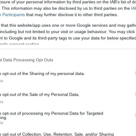
losure of your personal information by third parties on the IAB’s list of
. This information may also be disclosed by us to third parties on the
IA
ਣੇ ਮਿੱਠੇ ਸੁਆਦ ਅਤੇ ਚਮਕਦਾਰ ਲਾਲ ਰੰਗ ਲਈ ਜਾਣਿਆ ਜਾਂਦਾ ਹੈ। ਇਹ ਗੁਲਾਬ ਪਰਿਵਾਰ
Participants
that may further disclose it to other third parties.
ਂਦੇ ਹਨ। ਇਹ ਫਲ ਦੁਨੀਆ ਭਰ ਦੇ ਸਮਸ਼ੀਨ ਮੌਸਮ ਵਿੱਚ ਚੰਗੀ ਤਰ੍ਹਾਂ ਉੱਗਦਾ ਹੈ, ਬਹੁਤ ਸਾਰੇ
 that this website/app uses one or more Google services and may gath
ਹੀਂ ਹੁੰਦੀ; ਇਹ ਤੁਹਾਡੇ ਲਈ ਵੀ ਚੰਗੀਆਂ ਹੁੰਦੀਆਂ ਹਨ। ਇਨ੍ਹਾਂ ਵਿੱਚ ਕੈਲੋਰੀ ਅਤੇ ਖੰਡ ਘ
including but not limited to your visit or usage behaviour. You may click 
ੋਂ ਇਲਾਵਾ, ਇਨ੍ਹਾਂ ਵਿੱਚ ਐਂਟੀਆਕਸੀਡੈਂਟ ਹੁੰਦੇ ਹਨ। ਇਹ ਇਨ੍ਹਾਂ ਨੂੰ ਸਿਹਤਮੰਦ ਸਨੈਕ
 to Google and its third-party tags to use your data for below specifi
ogle consent section.
ਬੇਰੀ ਉਗਾ ਰਹੇ ਹਨ। ਅੱਜ, ਇਹ ਦੁਨੀਆ ਭਰ ਵਿੱਚ ਸਭ ਤੋਂ ਵੱਧ ਪਸੰਦ ਕੀਤੇ ਜਾਣ ਵਾਲੇ ਬੇਰੀਆ
 ਜਾਂਦਾ ਹੈ।
l Data Processing Opt Outs
o opt-out of the Sharing of my personal data.
ੀ ਪ੍ਰੋਫਾਈਲ
In
ੁੰਦੀ ਹੈ, ਜੋ ਉਹਨਾਂ ਨੂੰ ਇੱਕ ਸੁਆਦੀ ਅਤੇ ਸਿਹਤਮੰਦ ਸਨੈਕ ਬਣਾਉਂਦੀ ਹੈ। ਇੱਕ ਕੱਪ ਸਰਵਿ
o opt-out of the Sale of my Personal Data.
ਆਂ ਹਨ। ਇਹ ਵਿਟਾਮਿਨ ਸੀ ਦਾ ਇੱਕ ਵਧੀਆ ਸਰੋਤ ਵੀ ਹਨ, ਜੋ ਤੁਹਾਨੂੰ ਇੱਕ ਸਰਵਿੰਗ ਵਿੱਚ ਤ
In
to opt-out of processing my Personal Data for Targeted
 ਸਿਹਤਮੰਦ ਚਮੜੀ ਅਤੇ ਸਮੁੱਚੀ ਸਿਹਤ ਲਈ ਮਹੱਤਵਪੂਰਨ ਹੈ। ਸਟ੍ਰਾਬੇਰੀ ਵਿੱਚ ਮੈਂਗਨੀਜ਼ 
ing.
ਰੀ ਵਿੱਚ ਫੋਲੇਟ ਸੈੱਲ ਵਿਕਾਸ ਅਤੇ ਟਿਸ਼ੂ ਮੁਰੰਮਤ ਦਾ ਸਮਰਥਨ ਕਰਦਾ ਹੈ, ਜੋ ਹਰ ਉਮਰ ਦੇ ਲੋਕ
In
 ਪ੍ਰੈਸ਼ਰ ਨੂੰ ਕੰਟਰੋਲ ਕਰਨ ਵਿੱਚ ਮਦਦ ਕਰਦਾ ਹੈ ਅਤੇ ਦਿਲ ਦੀ ਸਿਹਤ ਦਾ ਸਮਰਥਨ ਕਰਦਾ ਹ
o opt-out of Collection, Use, Retention, Sale, and/or Sharing