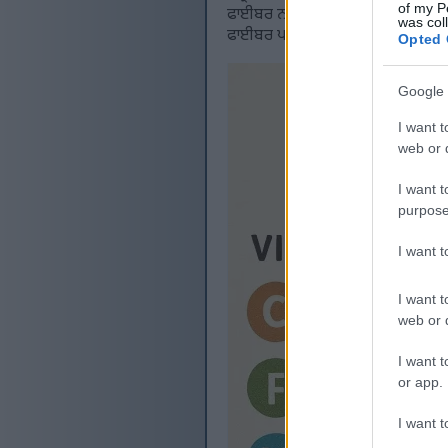
of my P
ਫਾਈਬਰ ਨਾਲ ਵੀ ਭਰਪੂਰ ਹੁੰਦੀ ਹੈ। ਇਹ ਐ
was col
ਫਾਈਬਰ ਪਾਚਨ ਕਿਰਿਆ ਵਿੱਚ ਸਹਾਇਤਾ ਕਰਦ
Opted 
Google 
I want t
web or d
I want t
purpose
I want 
I want t
web or d
I want t
or app.
I want t