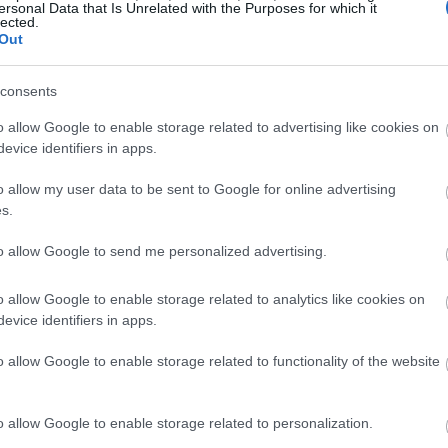
ersonal Data that Is Unrelated with the Purposes for which it
ਂਟੀਆਕਸੀਡੈਂਟ ਆਕਸੀਡੇਟਿਵ ਤਣਾਅ ਨਾਲ ਲੜਦੇ ਹਨ, ਜਿਸ ਨਾਲ ਪੁਰਾਣੀਆਂ ਬਿਮਾਰੀਆਂ ਹ
lected.
ਾ ਹੈ ਅਤੇ ਬਲੱਡ ਸ਼ੂਗਰ ਦੇ ਪੱਧਰ ਨੂੰ ਕੰਟਰੋਲ ਕਰਨ ਵਿੱਚ ਮਦਦ ਕਰਦਾ ਹੈ।
Out
consents
o allow Google to enable storage related to advertising like cookies on
evice identifiers in apps.
o allow my user data to be sent to Google for online advertising
s.
to allow Google to send me personalized advertising.
o allow Google to enable storage related to analytics like cookies on
evice identifiers in apps.
o allow Google to enable storage related to functionality of the website
o allow Google to enable storage related to personalization.