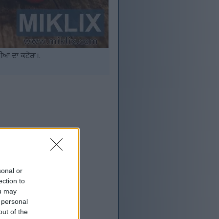
ਰੀਆਂ ਦਾ ਕਟੋਰਾ।.
sonal or
ection to
ou may
 personal
out of the