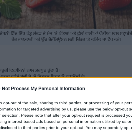
ੌਸ਼ਨੀ ਵਿੱਚ ਇੱਕ ਪੇਂਡੂ ਲੱਕੜ ਦੇ ਮੇਜ਼ 'ਤੇ ਪੱਤਿਆਂ ਅਤੇ ਫੁੱਲਾਂ ਵਾਲੀਆਂ ਪੱਕੀਆਂ ਲਾਲ ਸਟ੍ਰਾਬੇ
ਹੋਰ ਜਾਣਕਾਰੀ ਅਤੇ ਉੱਚ ਰੈਜ਼ੋਲਿਊਸ਼ਨ ਲਈ ਚਿੱਤਰ 'ਤੇ ਕਲਿੱਕ ਜਾਂ ਟੈਪ ਕਰੋ।
ਜ਼ਰੂਰੀ ਵਿਟਾਮਿਨਾਂ ਨਾਲ ਭਰਪੂਰ ਹੁੰਦਾ ਹੈ।
ਾਤਰਾ ਵਧੇਰੇ ਹੁੰਦੀ ਹੈ, ਜੋ ਬਿਹਤਰ ਸਿਹਤ ਨੂੰ ਵਧਾਉਂਦੀ ਹੈ।
ਦੀ ਸਿਹਤ ਨੂੰ ਵਧਾ ਸਕਦਾ ਹੈ।
 Not Process My Personal Information
ਲਤਾ ਵਿੱਚ ਸੁਧਾਰ ਦਾ ਸਮਰਥਨ ਕਰਦੀ ਹੈ।
ੂੰ ਮਜ਼ਬੂਤ ਕਰਨ ਵਿੱਚ ਮਦਦ ਕਰ ਸਕਦਾ ਹੈ।
ਦੇ ਹਨ ਜੋ ਸਮੁੱਚੀ ਸਿਹਤ ਲਈ ਫਾਇਦੇਮੰਦ ਹੁੰਦੇ ਹਨ।
to opt-out of the sale, sharing to third parties, or processing of your per
 ਸ਼ਾਮਲ ਕਰਨ ਨਾਲ ਅੰਤੜੀਆਂ ਦੀ ਸਿਹਤ ਵਿੱਚ ਸੁਧਾਰ ਹੁੰਦਾ ਹੈ।
formation for targeted advertising by us, please use the below opt-out s
r selection. Please note that after your opt-out request is processed y
eing interest-based ads based on personal information utilized by us or
disclosed to third parties prior to your opt-out. You may separately opt-
ਾਣ