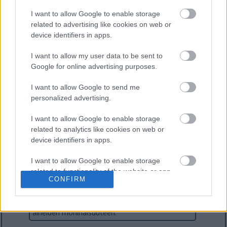
I want to allow Google to enable storage
related to advertising like cookies on web or
device identifiers in apps.
I want to allow my user data to be sent to
Google for online advertising purposes.
Kirjoittajasta
I want to allow Google to send me
Mikkel Christensen
personalized advertising.
Mikkel on miklix.com-sivuston luoja ja omistaja.
Hänellä on yli 20 vuoden kokemus
I want to allow Google to enable storage
ammattimaisena
related to analytics like cookies on web or
tietokoneohjelmoijana/ohjelmistokehittäjänä,
device identifiers in apps.
ja tällä hetkellä hän työskentelee
kokopäiväisesti suuressa eurooppalaisessa IT-
I want to allow Google to enable storage
yrityksessä. Kun hän ei ole bloggaamassa, hän
related to functionality of the website or app.
käyttää vapaa-aikaansa monenlaisiin
CONFIRM
kiinnostuksen kohteisiin, harrastuksiin ja
I want to allow Google to enable storage
aktiviteetteihin, mikä saattaa jossain määrin
heijastua tällä verkkosivustolla käsiteltävien
related to personalization.
aiheiden moninaisuuteen.
I want to allow Google to enable storage