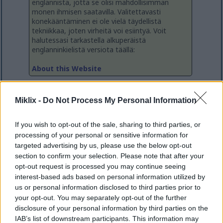
englannista, jotta se olisi mahdollisimman
monen ihmisen saatavilla. Valitettavasti
konekääntäminen ei ole vielä täydellistä
tekniikkaa, joten virheitä voi esiintyä. Voit
halutessasi tarkastella alkuperäistä
englanninkielistä versiota täällä:
About this Website
Verkkosivuston nimi on yhdistelmä etunimeni ja
Miklix -
Do Not Process My Personal Information
termiä "LIX", joka on standardoitu testi tekstin
luettavuudelle, joten se vaikutti sopivalta blogille.
If you wish to opt-out of the sale, sharing to third parties, or
En väitä mitään sivuston sisällön todellisesta
processing of your personal or sensitive information for
luettavuudesta kuitenkaan ;-)
targeted advertising by us, please use the below opt-out
section to confirm your selection. Please note that after your
Verkkosivusto aloitettiin noin vuonna 2015 blogina
opt-out request is processed you may continue seeing
ja paikkana, jossa voin säilyttää ja julkaista
interest-based ads based on personal information utilized by
pienempiä yhden sivun projektejani ilman erillisten
us or personal information disclosed to third parties prior to
verkkosivustojen luomiseen liittyvää vaivannäköä ja
your opt-out. You may separately opt-out of the further
kustannuksia. Sivusto on käynyt läpi useita
disclosure of your personal information by third parties on the
tarkistuksia ja uudelleensuunnitteluita - ja se on
IAB’s list of downstream participants. This information may