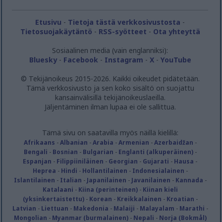
related to security, including authentication
functionality and fraud prevention, and other
Etusivu
-
Tietoja tästä verkkosivustosta
-
user protection.
Tietosuojakäytäntö
-
RSS-syötteet
-
Ota yhteyttä
Sosiaalinen media (vain englanniksi):
Bluesky
-
Facebook
-
Instagram
-
X
-
YouTube
© Tekijänoikeus 2015-2026. Kaikki oikeudet pidätetään.
Tämä verkkosivusto ja sen koko sisältö on suojattu
kansainvälisillä tekijänoikeuslaeilla.
Jäljentäminen ilman lupaa ei ole sallittua.
Tämä sivu on saatavilla myös näillä kielillä:
Afrikaans
-
Albanian
-
Arabia
-
Armenian
-
Azerbaidžan
-
Bengali
-
Bosnian
-
Bulgarian
-
Englanti (alkuperäinen)
-
Espanjan
-
Filippiiniläinen
-
Georgian
-
Gujarati
-
Hausa
-
Heprea
-
Hindi
-
Hollantilainen
-
Indonesialainen
-
Islantilainen
-
Italian
-
Japanilainen
-
Javanilainen
-
Kannada
-
Katalaani
-
Kiina (perinteinen)
-
Kiinan kieli
(yksinkertaistettu)
-
Korean
-
Kreikkalainen
-
Kroatian
-
Latvian
-
Liettuan
-
Makedonia
-
Malaiji
-
Malayalam
-
Marathi
-
Mongolian
-
Myanmar (burmalainen)
-
Nepali
-
Norja (Bokmål)