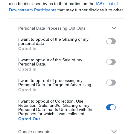
ollut jopa offline-tilassa pitkään massiivisen
also be disclosed by us to third parties on the
IAB’s List of
laitteistovian vuoksi vuokratulla palvelimella, ja se
Downstream Participants
that may further disclose it to other
sattui hyvin huonoon aikaan, jolloin minulla ei ollut
third parties.
aikaa saada sitä toimimaan uudelle palvelimelle.
Please note that this website/app uses one or more Google
Personal Data Processing Opt Outs
services and may gather and store information including but
Nykyinen versio tuli julkisesti saataville
not limited to your visit or usage behaviour. You may click to
I want to opt-out of the Sharing of my
tammikuussa 2025, kun päätin tehdä sivustosta
personal data.
grant or deny consent to Google and its third-party tags to
täysin uuden ennen sen siirtämistä uudelle
Opted In
use your data for below specified purposes in below Google
palvelimelle. Se toimii melko tavanomaisella LEMP-
consent section.
I want to opt-out of the Sale of my
pinoilla ja on pilvitunnisteen Cloudflaren kautta.
Personal Data.
Opted In
Olen kiinnostunut monista aiheista ja ajan salliessa
tykkään tutkia ja blogata niistä kaikista, joten et
I want to opt-out of processing my
Personal Data for Targeted Advertising.
tule löytämään yhteistä teemaa koko sivustolta ;-)
Opted In
Toivon myös, että voin esittää muiden kirjoittajien
sisältöä vieläkin enemmän vaihtelua varten, joten
I want to opt-out of Collection, Use,
et koskaan tiedä, mitä tänne saattaa ilmestyä ;-)
Retention, Sale, and/or Sharing of my
Personal Data that Is Unrelated with the
Purposes for which it was collected.
Opted Out
Google consents