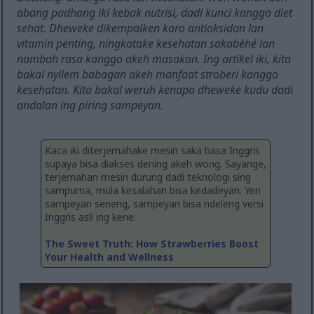
abang padhang iki kebak nutrisi, dadi kunci kanggo diet
sehat. Dheweke dikempalken karo antioksidan lan
vitamin penting, ningkatake kesehatan sakabèhé lan
nambah rasa kanggo akeh masakan. Ing artikel iki, kita
bakal nyilem babagan akeh manfaat stroberi kanggo
kesehatan. Kita bakal weruh kenapa dheweke kudu dadi
andalan ing piring sampeyan.
Kaca iki diterjemahake mesin saka basa Inggris
supaya bisa diakses dening akeh wong. Sayange,
terjemahan mesin durung dadi teknologi sing
sampurna, mula kesalahan bisa kedadeyan. Yen
sampeyan seneng, sampeyan bisa ndeleng versi
Inggris asli ing kene:
The Sweet Truth: How Strawberries Boost
Your Health and Wellness