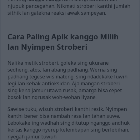
njupuk pancegahan. Nikmati stroberi kanthi jumlah
sithik lan gatekna reaksi awak sampeyan.
Cara Paling Apik kanggo Milih
lan Nyimpen Stroberi
Nalika metik stroberi, goleka sing ukurane
sedheng, atos, lan abang padhang. Werna sing
padhang tegese wis mateng, sing ndadekake luwih
legi lan kebak antioksidan. Aja mangan stroberi
sing kena jamur utawa rusak, amarga bisa cepet
bosok lan ngrusak woh-wohan liyane.
Sawise tuku, wisuh stroberi kanthi resik. Nyimpen
kanthi bener bisa nambah rasa lan tahan suwe.
Lebokake ing wadhah sing ditutup nganggo andhuk
kertas kanggo nyerep kelembapan sing berlebihan,
nyegah jamur tuwuh.