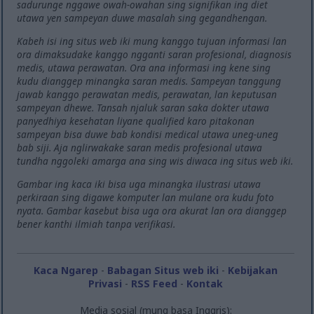
sadurunge nggawe owah-owahan sing signifikan ing diet
utawa yen sampeyan duwe masalah sing gegandhengan.
Kabeh isi ing situs web iki mung kanggo tujuan informasi lan
ora dimaksudake kanggo ngganti saran profesional, diagnosis
medis, utawa perawatan. Ora ana informasi ing kene sing
kudu dianggep minangka saran medis. Sampeyan tanggung
jawab kanggo perawatan medis, perawatan, lan keputusan
sampeyan dhewe. Tansah njaluk saran saka dokter utawa
panyedhiya kesehatan liyane qualified karo pitakonan
sampeyan bisa duwe bab kondisi medical utawa uneg-uneg
bab siji. Aja nglirwakake saran medis profesional utawa
tundha nggoleki amarga ana sing wis diwaca ing situs web iki.
Gambar ing kaca iki bisa uga minangka ilustrasi utawa
perkiraan sing digawe komputer lan mulane ora kudu foto
nyata. Gambar kasebut bisa uga ora akurat lan ora dianggep
bener kanthi ilmiah tanpa verifikasi.
Kaca Ngarep
-
Babagan Situs web iki
-
Kebijakan
Privasi
-
RSS Feed
-
Kontak
Media sosial (mung basa Inggris):