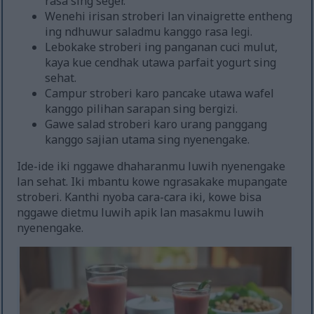
rasa sing seger.
Wenehi irisan stroberi lan vinaigrette entheng
ing ndhuwur saladmu kanggo rasa legi.
Lebokake stroberi ing panganan cuci mulut,
kaya kue cendhak utawa parfait yogurt sing
sehat.
Campur stroberi karo pancake utawa wafel
kanggo pilihan sarapan sing bergizi.
Gawe salad stroberi karo urang panggang
kanggo sajian utama sing nyenengake.
Ide-ide iki nggawe dhaharanmu luwih nyenengake
lan sehat. Iki mbantu kowe ngrasakake mupangate
stroberi. Kanthi nyoba cara-cara iki, kowe bisa
nggawe dietmu luwih apik lan masakmu luwih
nyenengake.