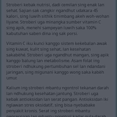
Stroberi kebak nutrisi, dadi cemilan sing enak lan
sehat. Sajian sak cangkir ngandhut udakara 45
kalori, sing luwih sithik tinimbang akeh woh-wohan
liyane. Stroberi uga minangka sumber vitamin C
sing apik, menehi sampeyan luwih saka 100%
kabutuhan saben dina ing sak porsi.
Vitamin C iku kunci kanggo sistem kekebalan awak
sing kuwat, kulit sing sehat, lan kesehatan
sakabèhé. Stroberi uga ngandhut mangan, sing apik
kanggo balung lan metabolisme. Asam folat ing
stroberi ndhukung pertumbuhan sel lan ndandani
jaringan, sing migunani kanggo wong saka kabèh
umur.
Kalium ing stroberi mbantu ngontrol tekanan darah
lan ndhukung kesehatan jantung. Stroberi uga
kebak antioksidan lan serat pangan. Antioksidan iki
nglawan stres oksidatif, sing bisa nyebabake
penyakit kronis. Serat ing stroberi mbantu
pencernaan lan mbantu ngontrol kadar gula darah.