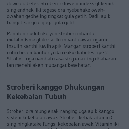
duwe diabetes. Stroberi nduweni indeks glikemik
sing endhek. Iki tegese ora nyebabake owah-
owahan gedhe ing tingkat gula getih. Dadi, apik
banget kanggo njaga gula getih.
Panliten nuduhake yen stroberi mbantu
metabolisme glukosa. Iki mbantu awak ngatur
insulin kanthi luwih apik. Mangan stroberi kanthi
rutin bisa mbantu nyuda risiko diabetes tipe 2.
Stroberi uga nambah rasa sing enak ing dhaharan
lan menehi akeh mupangat kesehatan.
Stroberi kanggo Dhukungan
Kekebalan Tubuh
Stroberi ora mung enak nanging uga apik kanggo
sistem kekebalan awak. Stroberi kebak vitamin C,
sing ningkatake fungsi kekebalan awak. Vitamin iki