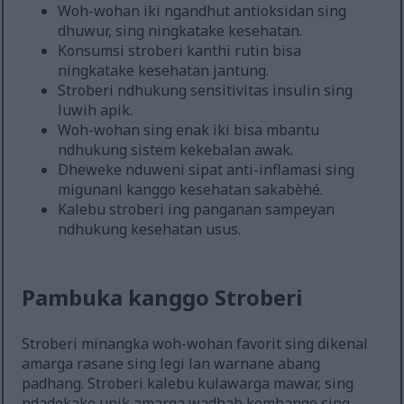
Woh-wohan iki ngandhut antioksidan sing
dhuwur, sing ningkatake kesehatan.
Konsumsi stroberi kanthi rutin bisa
ningkatake kesehatan jantung.
Stroberi ndhukung sensitivitas insulin sing
luwih apik.
Woh-wohan sing enak iki bisa mbantu
ndhukung sistem kekebalan awak.
Dheweke nduweni sipat anti-inflamasi sing
migunani kanggo kesehatan sakabèhé.
Kalebu stroberi ing panganan sampeyan
ndhukung kesehatan usus.
Pambuka kanggo Stroberi
Stroberi minangka woh-wohan favorit sing dikenal
amarga rasane sing legi lan warnane abang
padhang. Stroberi kalebu kulawarga mawar, sing
ndadekake unik amarga wadhah kembange sing