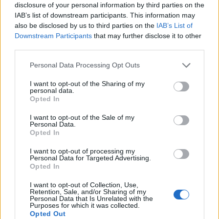
ndhukung bakteri apik. Rasane enak lan menehi
disclosure of your personal information by third parties on the
akeh manfaat kesehatan. Nambahake stroberi ing
IAB’s list of downstream participants. This information may
dhaharan bisa dadi cara sing enak kanggo
also be disclosed by us to third parties on the
IAB’s List of
ningkatake kesehatan.
Downstream Participants
that may further disclose it to other
third parties.
Please note that this website/app uses one or more Google
Personal Data Processing Opt Outs
Khasiat Potensial kanggo
services and may gather and store information including but
not limited to your visit or usage behaviour. You may click to
I want to opt-out of the Sharing of my
Nglawan Kanker
personal data.
grant or deny consent to Google and its third-party tags to
Opted In
use your data for below specified purposes in below Google
Stroberi kebak antioksidan sing bisa mbantu
consent section.
I want to opt-out of the Sale of my
nglawan kanker. Iki kalebu antosianin, flavonol,
Personal Data.
Opted In
katekin, lan proantosianidin. Stroberi mbantu
nglawan stres oksidatif lan inflamasi, faktor kunci
I want to opt-out of processing my
kanker.
Personal Data for Targeted Advertising.
Opted In
Asam elagik, senyawa ing stroberi, nduweni khasiat
sing bisa nyegah tumor lan nyuda inflamasi. Iki
I want to opt-out of Collection, Use,
Retention, Sale, and/or Sharing of my
ndadekake stroberi minangka sekutu sing kuwat
Personal Data that Is Unrelated with the
Purposes for which it was collected.
kanggo nyegah kanker.
Opted Out