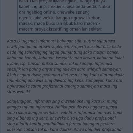
wektu lan proyek liyane ngidini, nanging kaya
kabeh ing urip, frekuensi bisa beda-beda. Nalika
ora ngeblog online, dheweke seneng
ngentekake wektu kanggo ngrawat kebon,
masak, maca buku lan sibuk karo macem-
macem proyek kreatif ing omah lan sekitar.
Kaca iki ngemot informasi babagan sifat nutrisi siji utawa
luwih panganan utawa suplemen. Properti kasebut bisa beda-
beda ing saindenging jagad gumantung saka musim panen,
kahanan lemah, kahanan kesejahteraan kewan, kahanan lokal
liyane, lsp. Tansah priksa sumber lokal kanggo informasi
spesifik lan paling anyar sing relevan karo wilayah sampeyan.
Akeh negara duwe pedoman diet resmi sing kudu diutamakake
tinimbang apa wae sing diwaca ing kene. Sampeyan kudu ora
nglirwakake saran profesional amarga sampeyan maca ing
situs web iki.
Salajengipun, informasi sing diwenehake ing kaca iki mung
kanggo tujuan informasi. Nalika penulis wis nggawe upaya
sing cukup kanggo verifikasi validitas informasi lan riset topik
sing dibahas ing kene, dheweke bisa uga dudu profesional
sing dilatih kanthi pendhidhikan formal babagan perkara
kasebut. Tansah takon karo dokter utawa ahli diet profesional