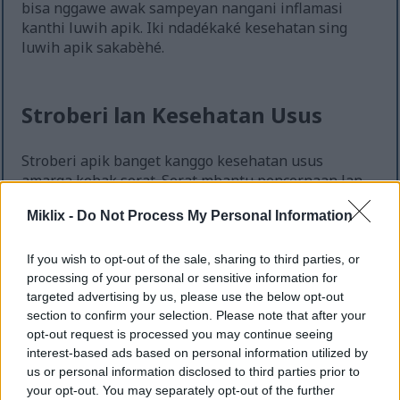
bisa nggawe awak sampeyan nangani inflamasi
kanthi luwih apik. Iki ndadékaké kesehatan sing
luwih apik sakabèhé.
Stroberi lan Kesehatan Usus
Stroberi apik banget kanggo kesehatan usus
amarga kebak serat. Serat mbantu pencernaan lan
njaga usus tetep lancar. Mangan stroberi bisa njaga
Miklix -
Do Not Process My Personal Information
sistem pencernaan tetep sehat lan ningkatake
pencernaan.
If you wish to opt-out of the sale, sharing to third parties, or
Stroberi uga tumindak minangka prebiotik. Iki
processing of your personal or sensitive information for
tegese woh-wohan iki menehi nutrisi kanggo
targeted advertising by us, please use the below opt-out
bakteri apik ing ususmu. Mikrobioma usus sing
section to confirm your selection. Please note that after your
sehat mbantu nyerep nutrisi kanthi luwih apik lan
opt-out request is processed you may continue seeing
nambah mupangat antioksidan ing stroberi.
interest-based ads based on personal information utilized by
us or personal information disclosed to third parties prior to
Stroberi mbantu njaga kesehatan usus kanthi
your opt-out. You may separately opt-out of the further