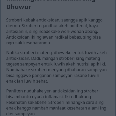
Dhuwur
Stroberi kebak antioksidan, saengga apik kanggo
dietmu. Stroberi ngandhut akeh polifenol, kaya
antosianin, sing ndadekake woh-wohan abang.
Antioksidan iki nglawan radikal bebas, sing bisa
ngrusak kesehatanmu.
Nalika stroberi mateng, dheweke entuk luwih akeh
antioksidan. Dadi, mangan stroberi sing mateng
tegese sampeyan entuk luwih akeh nutrisi apik iki.
Nambahake stroberi menyang dhaharan sampeyan
bisa nggawe panganan sampeyan rasane luwih
enak lan luwih sehat.
Panliten nuduhake yen antioksidan ing stroberi
bisa mbantu nyuda inflamasi. Iki ndhukung
kesehatan sakabèhé. Stroberi minangka cara sing
enak kanggo nambah manfaat kesehatan alami ing
diet sampeyan.