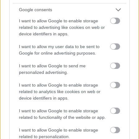
Riset nuduhake yen asam ellagic lan ellagitannin
Google consents
ing stroberi bisa nyegah tumor. Uga nyuda inflamasi.
Bakteri usus ngowahi ellagitannin dadi urolitin,
I want to allow Google to enable storage
sing apik kanggo awak.
related to advertising like cookies on web or
device identifiers in apps.
Panliten dening USDA nemokake tingkat asam
ellagic sing dhuwur ing stroberi kaya Tribute lan
I want to allow my user data to be sent to
Delite. Iki bisa nyebabake pembiakan stroberi
Google for online advertising purposes.
kanthi luwih akeh mupangat kesehatan.
I want to allow Google to send me
Ekstrak stroberi bisa ngalangi tuwuhing sel kanker
personalized advertising.
ati. Iki nuduhake yen stroberi bisa uga duwe sipat
antikanker. Jinis stroberi sing beda-beda nduweni
I want to allow Google to enable storage
efek sing beda-beda, saengga ana sing luwih apik
related to analytics like cookies on web or
kanggo nyegah kanker.
device identifiers in apps.
Mangan stroberi kanthi rutin bisa mbantu
I want to allow Google to enable storage
nglindhungi saka kanker. Stroberi kebak asam
related to functionality of the website or app.
ellagic, sing mbantu ndandani kerusakan DNA. Iki
ndadekake stroberi dadi pilihan sing apik kanggo
I want to allow Google to enable storage
nglawan kanker.
related to personalization.