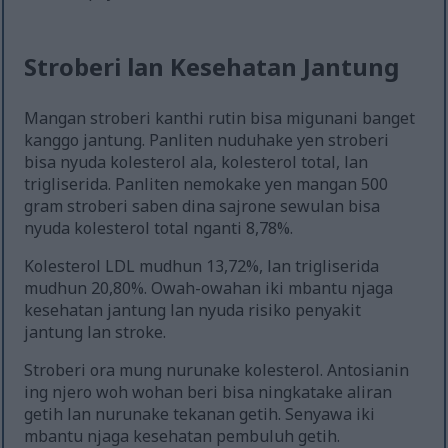
Stroberi lan Kesehatan Jantung
Mangan stroberi kanthi rutin bisa migunani banget
kanggo jantung. Panliten nuduhake yen stroberi
bisa nyuda kolesterol ala, kolesterol total, lan
trigliserida. Panliten nemokake yen mangan 500
gram stroberi saben dina sajrone sewulan bisa
nyuda kolesterol total nganti 8,78%.
Kolesterol LDL mudhun 13,72%, lan trigliserida
mudhun 20,80%. Owah-owahan iki mbantu njaga
kesehatan jantung lan nyuda risiko penyakit
jantung lan stroke.
Stroberi ora mung nurunake kolesterol. Antosianin
ing njero woh wohan beri bisa ningkatake aliran
getih lan nurunake tekanan getih. Senyawa iki
mbantu njaga kesehatan pembuluh getih.