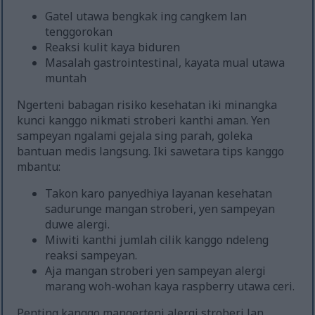
Gatel utawa bengkak ing cangkem lan
tenggorokan
Reaksi kulit kaya biduren
Masalah gastrointestinal, kayata mual utawa
muntah
Ngerteni babagan risiko kesehatan iki minangka
kunci kanggo nikmati stroberi kanthi aman. Yen
sampeyan ngalami gejala sing parah, goleka
bantuan medis langsung. Iki sawetara tips kanggo
mbantu:
Takon karo panyedhiya layanan kesehatan
sadurunge mangan stroberi, yen sampeyan
duwe alergi.
Miwiti kanthi jumlah cilik kanggo ndeleng
reaksi sampeyan.
Aja mangan stroberi yen sampeyan alergi
marang woh-wohan kaya raspberry utawa ceri.
Penting kanggo mangerteni alergi stroberi lan