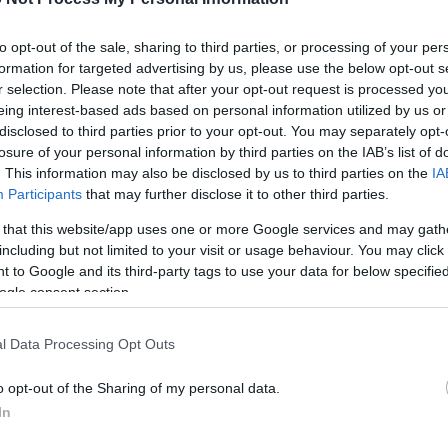
to opt-out of the sale, sharing to third parties, or processing of your per
formation for targeted advertising by us, please use the below opt-out s
r selection. Please note that after your opt-out request is processed y
eing interest-based ads based on personal information utilized by us or
disclosed to third parties prior to your opt-out. You may separately opt-
versiot tästä kuvasta
losure of your personal information by third parties on the IAB’s list of
. This information may also be disclosed by us to third parties on the
IA
Participants
that may further disclose it to other third parties.
at kuvatiedostot ovat vähemmän pakattuja ja korkearesoluut
erkkosivuston artikkeleihin ja sivuihin upotetut kuvat, joi
 that this website/app uses one or more Google services and may gath
ulutuksen vähentämiseksi.
including but not limited to your visit or usage behaviour. You may click 
 to Google and its third-party tags to use your data for below specifi
ogle consent section.
1,024)
l Data Processing Opt Outs
o opt-out of the Sharing of my personal data.
In