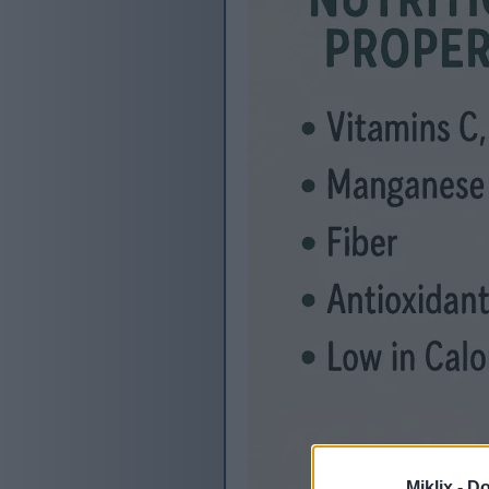
Miklix -
Do