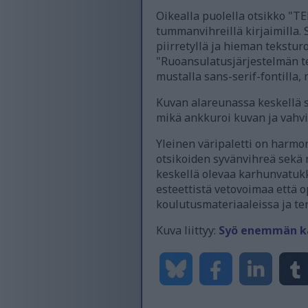
Oikealla puolella otsikko "T
tummanvihreillä kirjaimilla. 
piirretyllä ja hieman tekstur
"Ruoansulatusjärjestelmän te
mustalla sans-serif-fontilla,
Kuvan alareunassa keskellä sa
mikä ankkuroi kuvan ja vahvi
Yleinen väripaletti on harmon
otsikoiden syvänvihreä sekä 
keskellä olevaa karhunvatukk
esteettistä vetovoimaa että o
koulutusmateriaaleissa ja ter
Kuva liittyy:
Syö enemmän kar