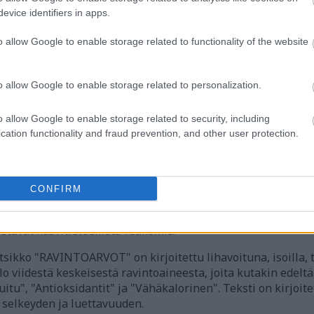
evice identifiers in apps.
;-)
o allow Google to enable storage related to functionality of the website
o allow Google to enable storage related to personalization.
etuksellinen kuvitus tarjoaa visuaalisesti mukaansatempaa
o allow Google to enable storage related to security, including
sen karhunvatukoiden syömisen ravintoominaisuuksista ja 
cation functionality and fraud prevention, and other user protection.
ksturoituja elementtejä, jotka tuovat mieleen vesivärit ja kas
oista, luonnonpaperia muistuttavaa taustaa vasten.
tyiskohtainen kuva kypsästä karhunvatukasta. Jokainen hed
CONFIRM
ossa on hienovaraisia korostuksia pulleuden ja mehukkuud
, jossa on kaksi eloisana vihreää lehteä, joissa on sahalaita
stavat kasvitieteellistä realismia.
sikko "RAVINTOARVOT" on kirjoitettu lihavoituna, isoilla, t
lo viidestä keskeisestä ravintoaineesta, joita kutakin edelt
uitu", "Antioksidantit" ja "Vähäkalorinen". Teksti on kirjoit
a selkeyden ja luettavuuden.