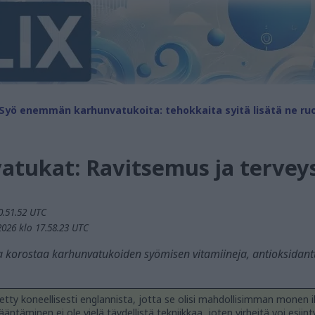
Syö enemmän karhunvatukoita: tehokkaita syitä lisätä ne ruo
atukat: Ravitsemus ja tervey
0.51.52 UTC
2026 klo 17.58.23 UTC
a korostaa karhunvatukoiden syömisen vitamiineja, antioksidantte
tty koneellisesti englannista, jotta se olisi mahdollisimman monen i
äntäminen ei ole vielä täydellistä tekniikkaa, joten virheitä voi esiint