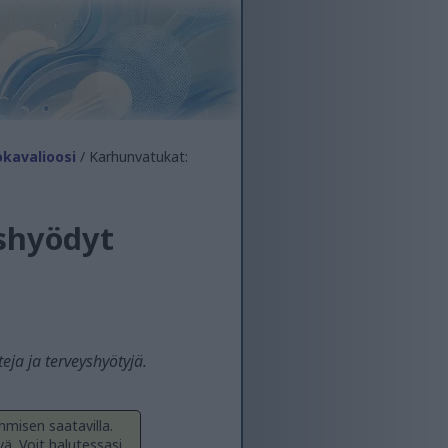
kavalioosi
/ Karhunvatukat:
shyödyt
ja ja terveyshyötyjä.
hmisen saatavilla.
yä. Voit halutessasi