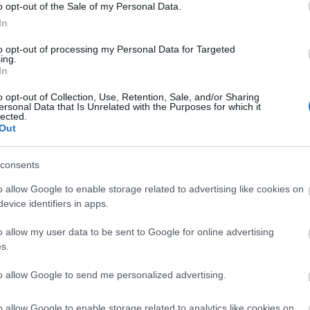
8)
o opt-out of the Sale of my Personal Data.
In
to opt-out of processing my Personal Data for Targeted
ing.
In
o opt-out of Collection, Use, Retention, Sale, and/or Sharing
8 x 3,072)
ersonal Data that Is Unrelated with the Purposes for which it
lected.
Out
consents
o allow Google to enable storage related to advertising like cookies on
4 x 4,096)
evice identifiers in apps.
o allow my user data to be sent to Google for online advertising
s.
to allow Google to send me personalized advertising.
,048,576 x 699,051)
o allow Google to enable storage related to analytics like cookies on