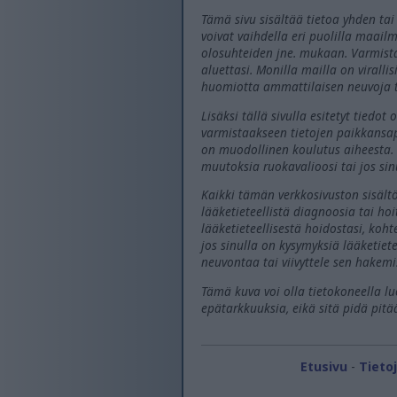
Tämä sivu sisältää tietoa yhden tai
voivat vaihdella eri puolilla maai
olosuhteiden jne. mukaan. Varmista a
aluettasi. Monilla mailla on viralli
huomiotta ammattilaisen neuvoja tä
Lisäksi tällä sivulla esitetyt tiedo
varmistaakseen tietojen paikkansapi
on muodollinen koulutus aiheesta. 
muutoksia ruokavalioosi tai jos sinu
Kaikki tämän verkkosivuston sisältö
lääketieteellistä diagnoosia tai hoi
lääketieteellisestä hoidostasi, koht
jos sinulla on kysymyksiä lääketiete
neuvontaa tai viivyttele sen hakemis
Tämä kuva voi olla tietokoneella lu
epätarkkuuksia, eikä sitä pidä pitää
Etusivu
-
Tieto