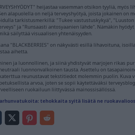
ERVEYSHYÖDYT" heijastaa vasemman otsikon tyyliä, myös liha
Sen alapuolella on neljä terveyshyötyä, joista jokainen on me
oidulla tarkistusmerkillä: "Tukee vastustuskykyä", "Luuston 
rveys" ja "Runsaasti antosyaanien lähde". Nämäkin hyödyt 
 mikä säilyttää visuaalisen yhtenäisyyden.
na "BLACKBERRIES" on näkyvästi esillä lihavoituna, isoilla
staa aihetta.
inen ja luonnollinen, ja siinä yhdistyvät marjojen rikas pu
neutraali luonnonvalkoinen tausta. Asettelu on tasapainoin
aterttua reunustavat tekstitiedot molemmin puolin. Kuva vi
petuksellista arvoa, joten se sopii käytettäväksi terveysbl
veelliseen ruokailuun liittyvässä mainossisällössä.
hunvatukoita: tehokkaita syitä lisätä ne ruokavalioos