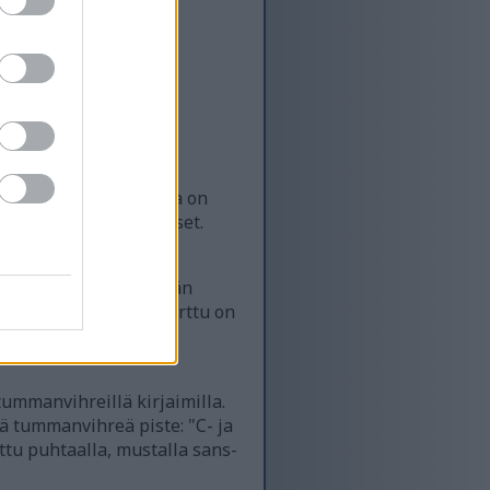
van ja tieteellisesti
terveyshyödyistä. Kuva on
vitieteelliset luonnokset.
elmä on sävytetty syvän
en korostamiseksi. Terttu on
iset reunat ja näkyvät
ummanvihreillä kirjaimilla.
ää tummanvihreä piste: "C- ja
ettu puhtaalla, mustalla sans-