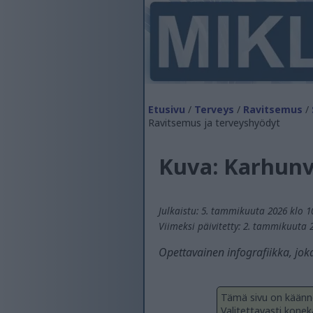
Etusivu
/
Terveys
/
Ravitsemus
/
Ravitsemus ja terveyshyödyt
Kuva: Karhunv
Julkaistu: 5. tammikuuta 2026 klo 1
Viimeksi päivitetty: 2. tammikuuta 
Opettavainen infografiikka, jok
Tämä sivu on käänne
Valitettavasti konekä