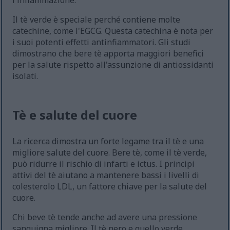
l'infiammazione.
Il tè verde è speciale perché contiene molte
catechine, come l'EGCG. Questa catechina è nota per
i suoi potenti effetti antinfiammatori. Gli studi
dimostrano che bere tè apporta maggiori benefici
per la salute rispetto all'assunzione di antiossidanti
isolati.
Tè e salute del cuore
La ricerca dimostra un forte legame tra il tè e una
migliore salute del cuore. Bere tè, come il tè verde,
può ridurre il rischio di infarti e ictus. I principi
attivi del tè aiutano a mantenere bassi i livelli di
colesterolo LDL, un fattore chiave per la salute del
cuore.
Chi beve tè tende anche ad avere una pressione
sanguigna migliore. Il tè nero e quello verde