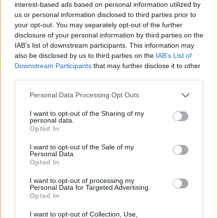
interest-based ads based on personal information utilized by
cancro:
us or personal information disclosed to third parties prior to
your opt-out. You may separately opt-out of the further
I bevitori di tè spesso presentano tassi
disclosure of your personal information by third parties on the
inferiori di alcuni tipi di cancro rispetto ai non
IAB’s list of downstream participants. This information may
bevitori.
also be disclosed by us to third parties on the
IAB’s List of
È stato dimostrato che il consumo a lungo
Downstream Participants
that may further disclose it to other
termine di tè verde con alti livelli di EGCG
third parties.
contribuisce a una riduzione di vari tipi di
cancro.
Please note that this website/app uses one or more Google
Personal Data Processing Opt Outs
Le abitudini alimentari e lo stile di vita dei
services and may gather and store information including but
bevitori di tè offrono spunti sulla loro salute
not limited to your visit or usage behaviour. You may click to
I want to opt-out of the Sharing of my
personal data.
generale, supportando ulteriormente il legame
grant or deny consent to Google and its third-party tags to
Opted In
tra consumo di tè e prevenzione del cancro.
use your data for below specified purposes in below Google
consent section.
I want to opt-out of the Sale of my
Personal Data.
Opted In
Il ruolo del tè nella salute
I want to opt-out of processing my
digestiva
Personal Data for Targeted Advertising.
Opted In
Il tè è ottimo per la salute digestiva. È un rimedio
I want to opt-out of Collection, Use,