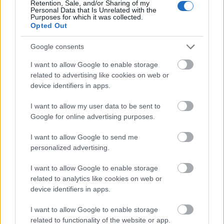
lenitivo per molti problemi digestivi. Tisane come
Retention, Sale, and/or Sharing of my
Personal Data that Is Unrelated with the
camomilla e zenzero sono molto utili. Calmano lo
Purposes for which it was collected.
stomaco e possono aiutare con gonfiore, gas e
Opted Out
nausea.
Google consents
Spesso si beve tè per aiutare il sistema digestivo. Gli
I want to allow Google to enable storage
studi dimostrano che alcuni tè possono favorire la
related to advertising like cookies on web or
digestione e facilitare l'assorbimento dei nutrienti.
device identifiers in apps.
Bere regolarmente questi tè può mantenere
l'intestino sano e migliorare la digestione.
I want to allow my user data to be sent to
Google for online advertising purposes.
La tisana alla camomilla può aiutare ad
alleviare i crampi e il malessere allo stomaco.
I want to allow Google to send me
Il tè allo zenzero è spesso consigliato per i
personalized advertising.
suoi effetti antinausea.
Il tè alla menta piperita può alleviare i dolori
I want to allow Google to enable storage
digestivi e favorire il flusso della bile.
related to analytics like cookies on web or
device identifiers in apps.
I want to allow Google to enable storage
related to functionality of the website or app.