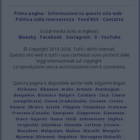
Prima pagina
-
Informazioni su questo sito web
-
Politica sulla riservatezza
-
Feed RSS
-
Contatto
Social media (solo in inglese):
Bluesky
-
Facebook
-
Instagram
-
X
-
YouTube
© Copyright 2015-2026. Tutti i diritti riservati.
Questo sito web e tutti i suoi contenuti sono protetti dalle
leggi internazionali sul copyright.
La riproduzione senza autorizzazione non è consentita.
Questa pagina è disponibile anche nelle seguenti lingue:
Afrikaans
-
Albanese
-
Arabo
-
Armeno
-
Azerbaigian
-
Bengalese
-
Bosniaco
-
Bulgaro
-
Catalano
-
Ceca
-
Cinese
(semplificato)
-
Cinese (tradizionale)
-
Coreano
-
Croato
-
Danese
-
Ebraico
-
Estone
-
Filippino
-
Finlandese
-
Francese
-
Francese (Canada)
-
Georgiano
-
Giapponese
-
Giavanese
-
Greco
-
Gujarati
-
Hausa
-
Hindi
-
Indonesiano
-
Inglese
(originale)
-
Islandese
-
Kannada
-
Lettone
-
Lituano
-
Macedone
-
Malayalam
-
Malese
-
Marathi
-
Mongolo
-
Myanmar (Birmano)
-
Nepalese
-
Norvegese (Bokmål)
-