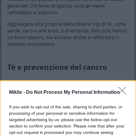
generale. Chi beve tè spesso contrae meno
raffreddori e infezioni.
Aggiungere alla propria dieta diversi tipi di tè, come
verde, nero e alle erbe, è divertente. Non solo hanno
un buon sapore, ma aiutano anche a rafforzare il
sistema immunitario.
Tè e prevenzione del cancro
Sono in corso ricerche per comprendere i benefici
del tè per la salute, concentrandosi sulla
Miklix -
Do Not Process My Personal Information
prevenzione del cancro. Gli studi dimostrano che chi
beve tè potrebbe avere un rischio inferiore di
If you wish to opt-out of the sale, sharing to third parties, or
sviluppare alcuni tipi di cancro. La chiave sta nei
processing of your personal or sensitive information for
polifenoli, come l'EGCG, che sembrano combattere il
targeted advertising by us, please use the below opt-out
cancro.
section to confirm your selection. Please note that after your
opt-out request is processed you may continue seeing
Ecco alcuni punti chiave sul tè e la prevenzione del