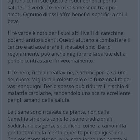
ognuno con il suo gusto e i suoi benefici per la
salute. Tè verde, tè nero e tisane sono tra i più
amati. Ognuno di essi offre benefici specifici a chi li
beve.
Il tè verde è noto per i suoi alti livelli di catechine,
potenti antiossidanti. Questi aiutano a combattere il
cancro e ad accelerare il metabolismo. Berlo
regolarmente può anche migliorare la salute della
pelle e contrastare l'invecchiamento.
Il tè nero, ricco di teaflavine, è ottimo per la salute
del cuore. Migliora il colesterolo e la funzionalità dei
vasi sanguigni. Berlo spesso può ridurre il rischio di
malattie cardiache, rendendolo una scelta eccellente
per gli amanti della salute.
Le tisane sono ricavate da piante, non dalla
Camellia sinensis come le tisane tradizionali.
Soddisfano esigenze specifiche, come la camomilla
per la calma o la menta piperita per la digestione.
Con così tante tisane, puoi sceglierne una adatta ai