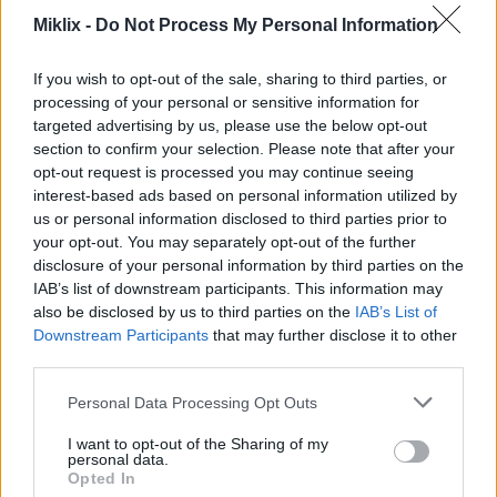
Konsumsi entéh héjo anu ngandung kadar
Miklix -
Do Not Process My Personal Information
EGCG anu luhur dina jangka panjang parantos
dikaitkeun sareng panurunan rupa-rupa jinis
If you wish to opt-out of the sale, sharing to third parties, or
kanker.
processing of your personal or sensitive information for
Kabiasaan diét sareng faktor gaya hirup anu
targeted advertising by us, please use the below opt-out
nginum téh masihan wawasan ngeunaan
section to confirm your selection. Please note that after your
kaséhatanana sacara umum, anu langkung
opt-out request is processed you may continue seeing
ngadukung hubungan antara konsumsi téh
interest-based ads based on personal information utilized by
sareng pencegahan kanker.
us or personal information disclosed to third parties prior to
your opt-out. You may separately opt-out of the further
disclosure of your personal information by third parties on the
IAB’s list of downstream participants. This information may
Peran Téh dina Kaséhatan
also be disclosed by us to third parties on the
IAB’s List of
Pencernaan
Downstream Participants
that may further disclose it to other
third parties.
Entéh téh saé pisan pikeun kaséhatan pencernaan
Please note that this website/app uses one or more Google
Personal Data Processing Opt Outs
anjeun. Éta mangrupikeun ubar anu nenangkeun
services and may gather and store information including but
pikeun seueur masalah pencernaan. Entéh herbal
not limited to your visit or usage behaviour. You may click to
I want to opt-out of the Sharing of my
personal data.
sapertos chamomile sareng jahé mangpaat pisan.
grant or deny consent to Google and its third-party tags to
Opted In
Éta nenangkeun beuteung anjeun sareng tiasa
use your data for below specified purposes in below Google