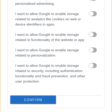
personalized advertising.
I want to allow Google to enable storage
related to analytics like cookies on web or
device identifiers in apps.
I want to allow Google to enable storage
related to functionality of the website or app.
Ngukus cangkir tea herbal sareng chamomile, mint,
sareng jahé dina méja kai dina setting dapur anu
I want to allow Google to enable storage
nyaman.
related to personalization.
Klik atanapi ketok gambar kanggo inpormasi lengkep
sareng résolusi anu langkung luhur.
I want to allow Google to enable storage
related to security, including authentication
functionality and fraud prevention, and other
user protection.
Mangpaat Hidrasi tina Teh
Entéh mangrupikeun cara anu saé pikeun tetep
CONFIRM
terhidrasi tanpa nambihan kalori. Entéh sering teu
dipaliré mangpaatna pikeun kaséhatan, sapertos