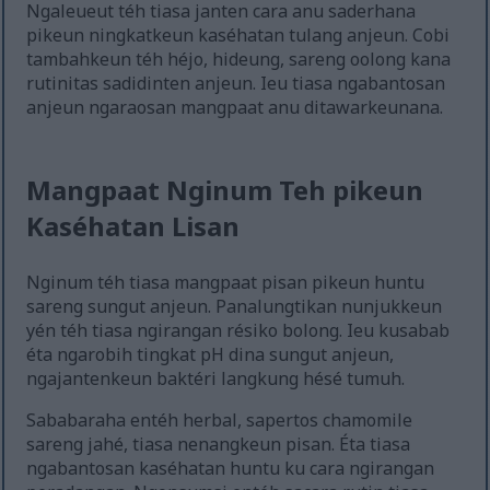
Ngaleueut téh tiasa janten cara anu saderhana
pikeun ningkatkeun kaséhatan tulang anjeun. Cobi
tambahkeun téh héjo, hideung, sareng oolong kana
rutinitas sadidinten anjeun. Ieu tiasa ngabantosan
anjeun ngaraosan mangpaat anu ditawarkeunana.
Mangpaat Nginum Teh pikeun
Kaséhatan Lisan
Nginum téh tiasa mangpaat pisan pikeun huntu
sareng sungut anjeun. Panalungtikan nunjukkeun
yén téh tiasa ngirangan résiko bolong. Ieu kusabab
éta ngarobih tingkat pH dina sungut anjeun,
ngajantenkeun baktéri langkung hésé tumuh.
Sababaraha entéh herbal, sapertos chamomile
sareng jahé, tiasa nenangkeun pisan. Éta tiasa
ngabantosan kaséhatan huntu ku cara ngirangan