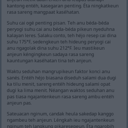
kantong entéh, kasegaran penting. Éta ningkatkeun
rasa sareng mangpaat kaséhatan.
Suhu cai ogé penting pisan. Teh anu béda-béda
peryogi suhu cai anu béda-béda pikeun nyeduhna
kalayan leres. Salaku conto, teh héjo resep cai dina
suhu 175°F, sedengkeun teh hideung peryogi cai
anu ngagolak dina suhu 212°F. Ieu mastikeun
anjeun kéngingkeun sadaya rasa sareng
kauntungan kaséhatan tina teh anjeun.
Waktu seduhan mangrupikeun faktor konci anu
sanés. Entéh héjo biasana diseduh salami dua dugi
ka tilu menit, sareng entéh hideung salami opat
dugi ka lima menit. Néangan waktos seduhan anu
pas tiasa ngajantenkeun rasa sareng ambu entéh
anjeun pas.
Sateuacan nginum, candak heula sakedap kanggo
ngambeu teh anjeun. Léngkah ieu ngajantenkeun
nginum teh langkung pikaresepeun. Éta ngarobih