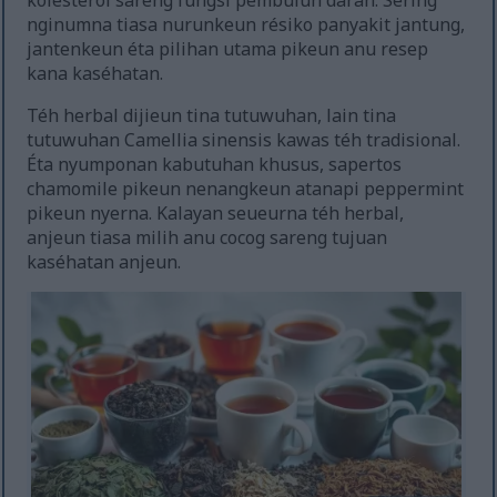
koléstérol sareng fungsi pembuluh darah. Sering
nginumna tiasa nurunkeun résiko panyakit jantung,
jantenkeun éta pilihan utama pikeun anu resep
kana kaséhatan.
Téh herbal dijieun tina tutuwuhan, lain tina
tutuwuhan Camellia sinensis kawas téh tradisional.
Éta nyumponan kabutuhan khusus, sapertos
chamomile pikeun nenangkeun atanapi peppermint
pikeun nyerna. Kalayan seueurna téh herbal,
anjeun tiasa milih anu cocog sareng tujuan
kaséhatan anjeun.