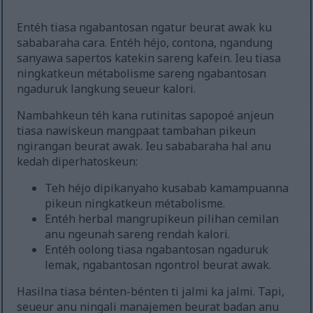
Entéh tiasa ngabantosan ngatur beurat awak ku
sababaraha cara. Entéh héjo, contona, ngandung
sanyawa sapertos katekin sareng kafein. Ieu tiasa
ningkatkeun métabolisme sareng ngabantosan
ngaduruk langkung seueur kalori.
Nambahkeun téh kana rutinitas sapopoé anjeun
tiasa nawiskeun mangpaat tambahan pikeun
ngirangan beurat awak. Ieu sababaraha hal anu
kedah diperhatoskeun:
Teh héjo dipikanyaho kusabab kamampuanna
pikeun ningkatkeun métabolisme.
Entéh herbal mangrupikeun pilihan cemilan
anu ngeunah sareng rendah kalori.
Entéh oolong tiasa ngabantosan ngaduruk
lemak, ngabantosan ngontrol beurat awak.
Hasilna tiasa bénten-bénten ti jalmi ka jalmi. Tapi,
seueur anu ningali manajemen beurat badan anu