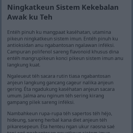
Ningkatkeun Sistem Kekebalan
Awak ku Teh
Entéh pinuh ku mangpaat kaséhatan, utamina
pikeun ningkatkeun sistem imun. Entéh pinuh ku
antioksidan anu ngabantosan ngalawan inféksi.
Campuran polifenol sareng flavonoid khusus dina
entéh mangrupikeun konci pikeun sistem imun anu
langkung kuat.
Ngaleueut téh sacara rutin tiasa ngabantosan
anjeun langkung gancang cageur nalika anjeun
gering. Éta ngadukung kaséhatan anjeun sacara
umum. Jalma anu nginum téh sering kirang
gampang pilek sareng inféksi.
Nambahkeun rupa-rupa téh sapertos téh héjo,
hideung, sareng herbal kana diet anjeun téh
pikaresepeun. Éta henteu ngan ukur raosna saé