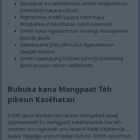
Beunghar ku antioksidan, entéh ningkatkeun
kasehatan sacara umum.
Ngonsumsi entéh sacara rutin tiasa
ningkatkeun kaséhatan kardiovaskular.
Entéh tiasa ngabantosan strategi manajemen
beurat awak.
Sababaraha jinis téh tiasa ngabantosan
nyegah kanker.
Entéh ngadukung hidrasi sareng nyumbang
kana asupan cairan sadidinten.
Bubuka kana Mangpaat Tèh
pikeun Kaséhatan
Entéh geus dipikacinta salami mangabad-abad,
dipikawanoh ku mangpaat kaséhatanna. Ieu téh
inuman anu ngeunah anu leuwih hadé tibatan cai
biasa, ngajaga anjeun tetep hidrasi. Entéh ieu pinuh