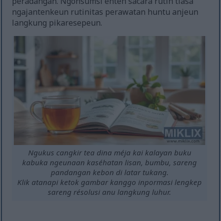
peradangan. Ngonsumsi entéh sacara rutin tiasa
ngajantenkeun rutinitas perawatan huntu anjeun
langkung pikaresepeun.
Ngukus cangkir tea dina méja kai kalayan buku
kabuka ngeunaan kaséhatan lisan, bumbu, sareng
pandangan kebon di latar tukang.
Klik atanapi ketok gambar kanggo inpormasi lengkep
sareng résolusi anu langkung luhur.