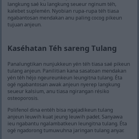
langkung saé ku langkung seueur nginum téh,
kalebet suplemén. Nyobian rupa-rupa téh tiasa
ngabantosan mendakan anu paling cocog pikeun
tujuan anjeun.
Kaséhatan Téh sareng Tulang
Panalungtikan nunjukkeun yén téh tiasa saé pikeun
tulang anjeun. Panilitian kana sasatoan mendakan
yén téh héjo ngeureunkeun leungitna tulang. Éta
ogé ngabantosan awak anjeun nyerep langkung
seueur kalsium, anu tiasa ngirangan résiko
osteoporosis.
Polifenol dina entéh bisa ngajadikeun tulang
anjeun leuwih kuat jeung leuwih padet. Sanyawa
ieu ngabantu ngalambatkeun leungitna tulang. Éta
ogé ngadorong tumuwuhna jaringan tulang anyar.