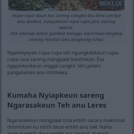
Rupa-rupa daun tea sareng cangkir tea dina cahaya
anu lembut, nunjukkeun rupa-rupa jinis sareng
warna.
Klik atanapi ketok gambar kanggo inpormasi lengkep
sareng résolusi anu langkung luhur.
Ngalenyepan rupa-rupa téh ngungkabkeun rupa-
rupa rasa sareng mangpaat kaséhatan. Éta
ngajantenkeun unggal cangkir téh janten
pangalaman anu istimewa.
Kumaha Nyiapkeun sareng
Ngarasakeun Teh anu Leres
Ngarasakeun mangpaat tina entéh sacara maksimal
dimimitian ku milih daun entéh anu saé. Naha
anjeun metik daun entéh anu leupas atanapi