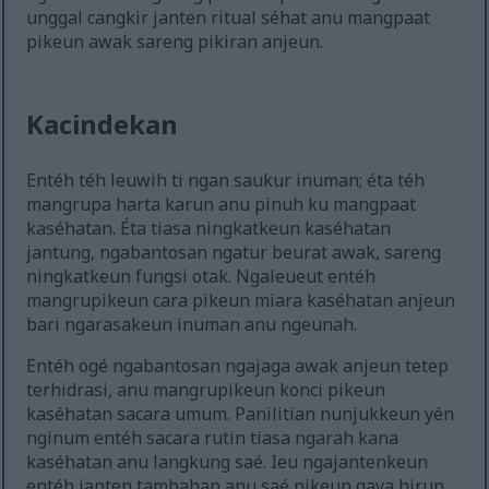
unggal cangkir janten ritual séhat anu mangpaat
pikeun awak sareng pikiran anjeun.
Kacindekan
Entéh téh leuwih ti ngan saukur inuman; éta téh
mangrupa harta karun anu pinuh ku mangpaat
kaséhatan. Éta tiasa ningkatkeun kaséhatan
jantung, ngabantosan ngatur beurat awak, sareng
ningkatkeun fungsi otak. Ngaleueut entéh
mangrupikeun cara pikeun miara kaséhatan anjeun
bari ngarasakeun inuman anu ngeunah.
Entéh ogé ngabantosan ngajaga awak anjeun tetep
terhidrasi, anu mangrupikeun konci pikeun
kaséhatan sacara umum. Panilitian nunjukkeun yén
nginum entéh sacara rutin tiasa ngarah kana
kaséhatan anu langkung saé. Ieu ngajantenkeun
entéh janten tambahan anu saé pikeun gaya hirup