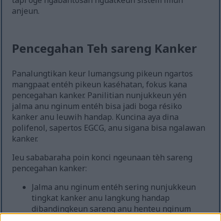
tapi ogé ngabantosan nguatkeun sistem imun
anjeun.
Pencegahan Teh sareng Kanker
Panalungtikan keur lumangsung pikeun ngartos
mangpaat entéh pikeun kaséhatan, fokus kana
pencegahan kanker. Panilitian nunjukkeun yén
jalma anu nginum entéh bisa jadi boga résiko
kanker anu leuwih handap. Kuncina aya dina
polifenol, sapertos EGCG, anu sigana bisa ngalawan
kanker.
Ieu sababaraha poin konci ngeunaan tèh sareng
pencegahan kanker:
Jalma anu nginum entéh sering nunjukkeun
tingkat kanker anu langkung handap
dibandingkeun sareng anu henteu nginum
entéh.