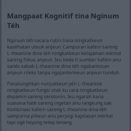
Mangpaat Kognitif tina Nginum
Téh
Nginum téh sacara rutin tiasa ningkatkeun
kaséhatan uteuk anjeun. Campuran kafein sareng
L-theanine dina téh ningkatkeun ketajaman méntal
sareng fokus anjeun. Ieu béda ti sumber kafein anu
sanés sabab L-theanine dina téh ngabantosan
anjeun rileks tanpa ngajantenkeun anjeun tunduh.
Panalungtikan nunjukkeun yén L-theanine
ningkatkeun fungsi otak ku cara ningkatkeun
dopamin sareng serotonin. Ieu ngarah kana
suasana haté sareng ingetan anu langkung saé.
Kombinasi kafein sareng L-theanine dina téh
sampurna pikeun anu peryogi kajelasan méntal
tapi ogé hoyong tetep tenang.