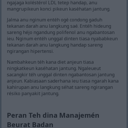
ngajaga koléstérol LDL tetep handap, anu
mangrupikeun konci pikeun kaséhatan jantung.
Jalma anu nginum entéh ogé condong gaduh
tekanan darah anu langkung saé. Entéh hideung
sareng héjo ngandung polifenol anu ngabantosan
ieu. Nginum entéh unggal dinten tiasa nyababkeun
tekanan darah anu langkung handap sareng
ngirangan hipertensi.
Nambahkeun téh kana diet anjeun tiasa
ningkatkeun kaséhatan jantung. Ngaleueut
sacangkir téh unggal dinten ngabantosan jantung
anjeun. Kabiasaan saderhana ieu tiasa ngarah kana
kahirupan anu langkung séhat sareng ngirangan
résiko panyakit jantung.
Peran Teh dina Manajemén
Beurat Badan