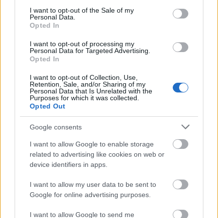
ngabantosan kembung, gas, sareng seueul.
consent section.
I want to opt-out of the Sale of my
Personal Data.
Opted In
Jalma-jalma sering nginum téh pikeun ngabantosan
sistem pencernaanna. Panilitian nunjukkeun yén
I want to opt-out of processing my
sababaraha téh tiasa ngabantosan pencernaan
Personal Data for Targeted Advertising.
sareng ngajantenkeun nutrisi langkung gampang
Opted In
diserep. Nginum téh ieu sacara rutin tiasa ngajaga
I want to opt-out of Collection, Use,
peujit anjeun séhat sareng ningkatkeun
Retention, Sale, and/or Sharing of my
pencernaan.
Personal Data that Is Unrelated with the
Purposes for which it was collected.
Opted Out
Teh chamomile tiasa ngabantosan ngirangan
nyeri lambung sareng nyeri beuteung.
Google consents
Entéh jahé sering disarankeun kusabab
pangaruhna pikeun ngaleungitkeun seueul.
I want to allow Google to enable storage
Entéh peppermint tiasa ngirangan nyeri
related to advertising like cookies on web or
pencernaan sareng ningkatkeun aliran
device identifiers in apps.
empedu.
I want to allow my user data to be sent to
Google for online advertising purposes.
I want to allow Google to send me