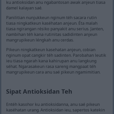
ku antioksidan anu ngabantosan awak anjeun tiasa
damel kalayan saé.
Panilitian nunjukkeun nginum téh sacara rutin
tiasa ningkatkeun kaséhatan anjeun. Éta malah
tiasa ngirangan résiko panyakit anu serius. Janten,
nambihan téh kana rutinitas sadidinten anjeun
mangrupikeun léngkah anu cerdas.
Pikeun ningkatkeun kasehatan anjeun, cobian
nginum opat cangkir téh sadinten. Parobahan leutik
ieu tiasa ngarah kana kahirupan anu langkung
séhat. Ngarasakeun rasa sareng mangpaat téh
mangrupikeun cara anu saé pikeun ngamimitian.
Sipat Antioksidan Teh
Entéh kasohor ku antioksidanna, anu saé pikeun
kaséhatan urang. Antioksidan ieu, sapertos katekin