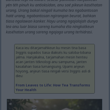
yén tèh pinuh ku antioksidan, anu saé pikeun kaséhatan
urang. Urang bakal ningali kumaha tea ngabantosan
haté urang, ngabantosan ngirangan beurat, bahkan
tiasa ngalawan kanker. Hayu urang ngajalajah dunya
tea anu luar biasa sareng kumaha éta ningkatkeun
kaséhatan urang sareng ngajaga urang terhidrasi.
Kaca ieu ditarjamahkeun ku mesin tina basa
Inggris supados tiasa diaksés ku saloba-lobana
jalma. Hanjakalna, tarjamahan mesin henteu
acan janten téknologi anu sampurna, janten
kasalahan tiasa lumangsung. Upami anjeun
hoyong, anjeun tiasa ningali versi Inggris asli di
dieu:
From Leaves to Life: How Tea Transforms
Your Health