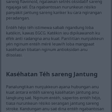
sareng flavonoid, ngalawan setrés oksidatif sareng
ngajaga sél. Éta ngabantosan nurunkeun résiko
panyakit jantung sareng kanker ku cara ngirangan
peradangan.
Entéh héjo téh istimewa sabab ngandung loba
katékin, kawas EGCG. Katékin ieu dipikawanoh ku
éfék anti radangna anu kuat. Panilitian nunjukkeun
yén nginum entéh méré leuwih loba mangpaat
kaséhatan tibatan nginum antioksidan anu
diisolasi.
Kaséhatan Téh sareng Jantung
Panalungtikan nunjukkeun ayana hubungan anu
kuat antara entéh sareng kaséhatan jantung anu
langkung saé. Nginum entéh, sapertos entéh héjo,
tiasa nurunkeun résiko serangan jantung sareng
stroke. Kandungan anu saé dina entéh ngabantosan