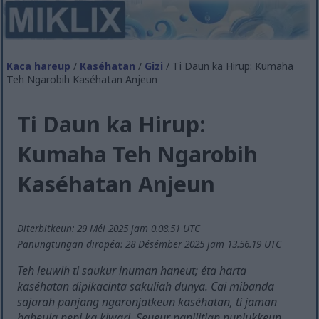
Kaca hareup
/
Kaséhatan
/
Gizi
/ Ti Daun ka Hirup: Kumaha
Teh Ngarobih Kaséhatan Anjeun
Ti Daun ka Hirup:
Kumaha Teh Ngarobih
Kaséhatan Anjeun
Diterbitkeun: 29 Méi 2025 jam 0.08.51 UTC
Panungtungan diropéa: 28 Désémber 2025 jam 13.56.19 UTC
Teh leuwih ti saukur inuman haneut; éta harta
kaséhatan dipikacinta sakuliah dunya. Cai mibanda
sajarah panjang ngaronjatkeun kaséhatan, ti jaman
baheula nepi ka kiwari. Seueur panilitian nunjukkeun