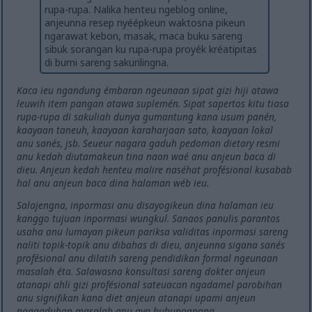
rupa-rupa. Nalika henteu ngeblog online,
anjeunna resep nyéépkeun waktosna pikeun
ngarawat kebon, masak, maca buku sareng
sibuk sorangan ku rupa-rupa proyék kréatipitas
di bumi sareng sakurilingna.
Kaca ieu ngandung émbaran ngeunaan sipat gizi hiji atawa
leuwih item pangan atawa suplemén. Sipat sapertos kitu tiasa
rupa-rupa di sakuliah dunya gumantung kana usum panén,
kaayaan taneuh, kaayaan karaharjaan sato, kaayaan lokal
anu sanés, jsb. Seueur nagara gaduh pedoman dietary resmi
anu kedah diutamakeun tina naon waé anu anjeun baca di
dieu. Anjeun kedah henteu malire naséhat profésional kusabab
hal anu anjeun baca dina halaman wéb ieu.
Salajengna, inpormasi anu disayogikeun dina halaman ieu
kanggo tujuan inpormasi wungkul. Sanaos panulis parantos
usaha anu lumayan pikeun pariksa validitas inpormasi sareng
naliti topik-topik anu dibahas di dieu, anjeunna sigana sanés
profésional anu dilatih sareng pendidikan formal ngeunaan
masalah éta. Salawasna konsultasi sareng dokter anjeun
atanapi ahli gizi profésional sateuacan ngadamel parobihan
anu signifikan kana diet anjeun atanapi upami anjeun
ngagaduhan masalah anu aya hubunganana.