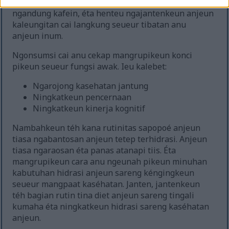
ngabantosan anjeun nginum cai anu cekap. Sanaos
ngandung kafein, éta henteu ngajantenkeun anjeun
kaleungitan cai langkung seueur tibatan anu
anjeun inum.
Ngonsumsi cai anu cekap mangrupikeun konci
pikeun seueur fungsi awak. Ieu kalebet:
Ngarojong kasehatan jantung
Ningkatkeun pencernaan
Ningkatkeun kinerja kognitif
Nambahkeun téh kana rutinitas sapopoé anjeun
tiasa ngabantosan anjeun tetep terhidrasi. Anjeun
tiasa ngaraosan éta panas atanapi tiis. Éta
mangrupikeun cara anu ngeunah pikeun minuhan
kabutuhan hidrasi anjeun sareng kéngingkeun
seueur mangpaat kaséhatan. Janten, jantenkeun
téh bagian rutin tina diet anjeun sareng tingali
kumaha éta ningkatkeun hidrasi sareng kaséhatan
anjeun.