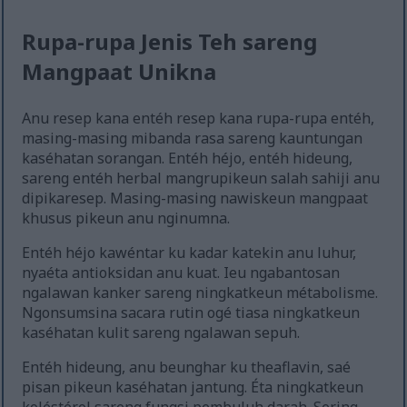
Rupa-rupa Jenis Teh sareng
Mangpaat Unikna
Anu resep kana entéh resep kana rupa-rupa entéh,
masing-masing mibanda rasa sareng kauntungan
kaséhatan sorangan. Entéh héjo, entéh hideung,
sareng entéh herbal mangrupikeun salah sahiji anu
dipikaresep. Masing-masing nawiskeun mangpaat
khusus pikeun anu nginumna.
Entéh héjo kawéntar ku kadar katekin anu luhur,
nyaéta antioksidan anu kuat. Ieu ngabantosan
ngalawan kanker sareng ningkatkeun métabolisme.
Ngonsumsina sacara rutin ogé tiasa ningkatkeun
kaséhatan kulit sareng ngalawan sepuh.
Entéh hideung, anu beunghar ku theaflavin, saé
pisan pikeun kaséhatan jantung. Éta ningkatkeun