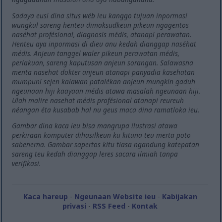
Sadaya eusi dina situs wéb ieu kanggo tujuan inpormasi
wungkul sareng henteu dimaksudkeun pikeun ngagentos
naséhat profésional, diagnosis médis, atanapi perawatan.
Henteu aya inpormasi di dieu anu kedah dianggap naséhat
médis. Anjeun tanggel waler pikeun perawatan médis,
perlakuan, sareng kaputusan anjeun sorangan. Salawasna
menta nasehat dokter anjeun atanapi panyadia kasehatan
mumpuni sejen kalawan patalékan anjeun mungkin gaduh
ngeunaan hiji kaayaan médis atawa masalah ngeunaan hiji.
Ulah malire nasehat médis profésional atanapi reureuh
néangan éta kusabab hal nu geus maca dina ramatloka ieu.
Gambar dina kaca ieu bisa mangrupa ilustrasi atawa
perkiraan komputer dihasilkeun ku kituna teu merta poto
sabenerna. Gambar sapertos kitu tiasa ngandung katepatan
sareng teu kedah dianggap leres sacara ilmiah tanpa
verifikasi.
Kaca hareup
-
Ngeunaan Website ieu
-
Kabijakan
privasi
-
RSS Feed
-
Kontak