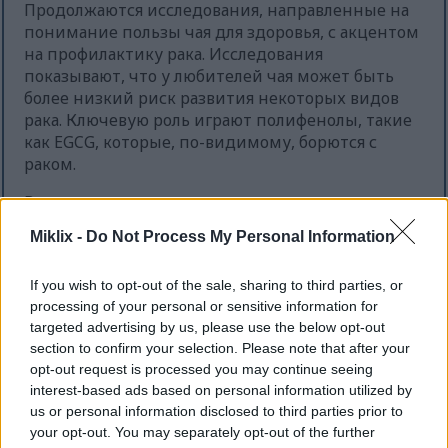
Продолжаются исследования, направленные на
понимание пользы чая для здоровья, с акцентом
на профилактику рака. Исследования
показывают, что у любителей чая может быть
более низкий риск развития некоторых видов
рака. Ключевую роль играют полифенолы, такие
как EGCG, которые, по-видимому, борются с
раком.
Вот несколько ключевых моментов о чае и
профилактике рака:
Miklix -
Do Not Process My Personal Information
У людей, пьющих чай, часто наблюдается
снижение частоты некоторых видов рака
If you wish to opt-out of the sale, sharing to third parties, or
по сравнению с теми, кто его не пьет.
processing of your personal or sensitive information for
Длительное употребление зеленого чая с
targeted advertising by us, please use the below opt-out
высоким содержанием EGCG связывают со
section to confirm your selection. Please note that after your
opt-out request is processed you may continue seeing
снижением риска развития различных
interest-based ads based on personal information utilized by
видов рака.
us or personal information disclosed to third parties prior to
Пищевые привычки и образ жизни
your opt-out. You may separately opt-out of the further
любителей чая позволяют получить