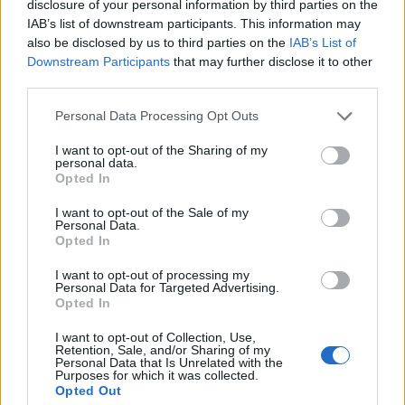
disclosure of your personal information by third parties on the
представление об их общем состоянии
IAB’s list of downstream participants. This information may
здоровья, что еще раз подтверждает связь
also be disclosed by us to third parties on the
IAB’s List of
между потреблением чая и профилактикой
Downstream Participants
that may further disclose it to other
рака.
third parties.
Please note that this website/app uses one or more Google
Personal Data Processing Opt Outs
services and may gather and store information including but
Роль чая в здоровье
not limited to your visit or usage behaviour. You may click to
I want to opt-out of the Sharing of my
пищеварительной системы
personal data.
grant or deny consent to Google and its third-party tags to
Opted In
use your data for below specified purposes in below Google
consent section.
I want to opt-out of the Sale of my
Чай очень полезен для пищеварения. Это
Personal Data.
успокаивающее средство от многих проблем с
Opted In
пищеварением. Травяные чаи, такие как
ромашковый и имбирный, очень помогают. Они
I want to opt-out of processing my
Personal Data for Targeted Advertising.
успокаивают желудок и могут помочь при
Opted In
вздутии живота, метеоризме и тошноте.
I want to opt-out of Collection, Use,
Люди часто пьют чай, чтобы улучшить
Retention, Sale, and/or Sharing of my
Personal Data that Is Unrelated with the
пищеварение. Исследования показывают, что
Purposes for which it was collected.
некоторые виды чая могут способствовать
Opted Out