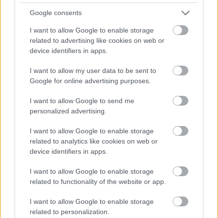
пищеварению и облегчать усвоение
питательных веществ. Регулярное
Google consents
употребление таких чаев может поддерживать
I want to allow Google to enable storage
здоровье кишечника и улучшать пищеварение.
related to advertising like cookies on web or
device identifiers in apps.
Ромашковый чай может помочь облегчить
спазмы и дискомфорт в желудке.
I want to allow my user data to be sent to
Имбирный чай часто рекомендуют из-за
Google for online advertising purposes.
его противорвотного действия.
Мятный чай может облегчить боли в
I want to allow Google to send me
пищеварительной системе и
personalized advertising.
способствовать оттоку желчи.
I want to allow Google to enable storage
related to analytics like cookies on web or
device identifiers in apps.
I want to allow Google to enable storage
related to functionality of the website or app.
I want to allow Google to enable storage
related to personalization.